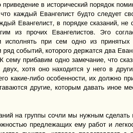
то приведение в исторический порядок пом
что каждый Евангелист будто следует св
аждый Евангелист, в порядке сказаний, не 
угим из прочих Евангелистов. Эго сог
м исполнять при сем одно из принятых 
 ряд событий, которого держатся два Еван
 К сему прибавим одно замечание, что ска
двух, хотя оно находится у него в други
его какие-либо особенности, их должно при
таваются другие, которым давать иное ме
заний на группы сочли мы нужным сделать 
ожностью предлежащих ему работ и легкос
ество пунктов, которое представляет с 