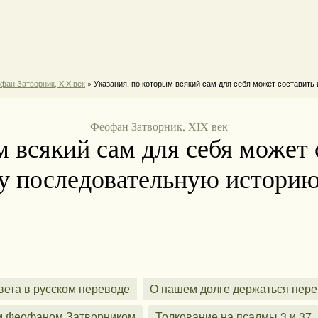
фан Затворник, XIX век
» Указания, по которым всякий сам для себя может составить
Феофан Затворник, XIX век
м всякий сам для себя может 
у последовательную истори
вета в русском переводе
О нашем долге держаться пере
м Феофаном Затворником
Толкование на псалмы 3 и 37