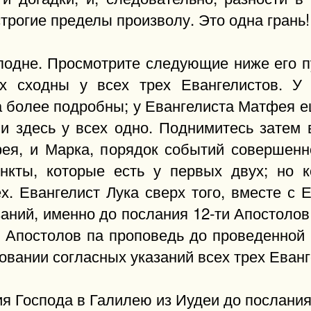
строгие пределы произволу. Это одна грань!
одне. Просмотрите следующие ниже его пу
х сходны у всех трех Евангелистов. У 
а более подробны; у Евангелиста Матфея ещ
ии здесь у всех одно. Поднимитесь затем
фея, и Марка, порядок событий совершен
нкты, которые есть у первых двух; но 
х. Евангелист Лука сверх того, вместе с 
аний, именно до послания 12‑ти Апостолов
х Апостолов па проповедь до проведенной
вании согласных указаний всех трех Еванг
ия Господа в Галилею из Иудеи до послания