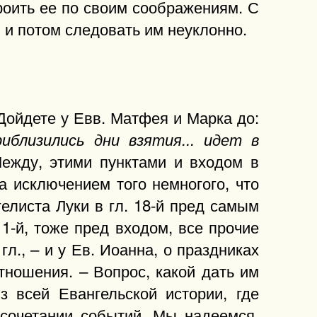
роить ее по своим соображениям. С
 и потом следовать им неуклонно.
Дойдете у Евв. Матфея и Марка до:
риблизились дни взятия... идет в
 Между, этими пунктами и входом в
а исключением того немногого, что
елиста Луки в гл. 18-й пред самым
1-й, тоже пред входом, все прочие
гл., – и у Ев. Иоанна, о праздниках
тношения. – Вопрос, какой дать им
з всей Евангельской истории, где
 сочетании событий. Мы надеемся,