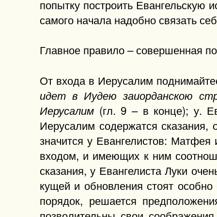
попытку построить Евангельскую и
самого начала надобно связать се
Главное правило – совершенная по
От входа в Иерусалим поднимайтес
идет в Иудею заиорданскою ст
(гл. 9 – в конце); у. 
Иерусалим
Иерусалим содержатся сказания, о
значится у Евангелистов: Матфея 
входом, и имеющих к ним соотноше
сказания, у Евангелиста Луки очень
кущей и обновления стоят особно 
порядок, решается предположения
позволительны свои соображения 