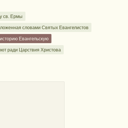
у св. Ермы
изложенная словами Святых Евангелистов
 историю Евангельскую
яют ради Царствия Христова