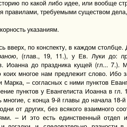
сторию по какой либо идее, или вообще ст
бя правилами, требуемыми существом дела,
корность указаниям.
ь вверх, по конспекту, в каждом столбце. 
, (глав., 19, 11.), у Ев. Луки до:
раною
п
Ев. Иоанна до праздника кущей (гл... 7.).
 коих многое нам предлежит слово. Ибо з
и Марка, – согласных с ними пунктов Еванг
ние пунктов у Евангелиста Иоанна в гл. 1
 многие, с конца 9-й главы до начала 18-й 
одни от других, без всякого взаимного соо
ми. – И это есть единственный отдел и
и догадки, и, следовательно, разности в