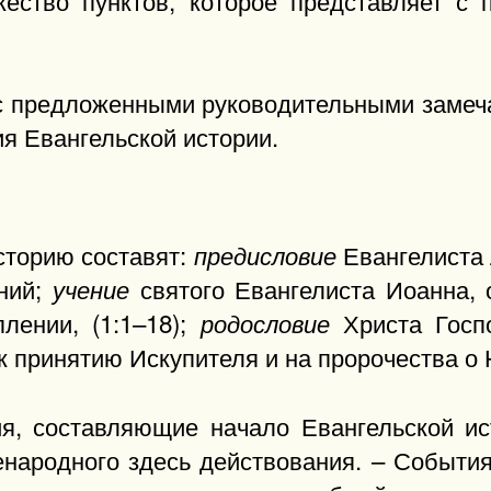
 с предложенными руководительными замеча
я Евангельской истории.
сторию составят:
Евангелиста 
предисловие
аний;
святого Евангелиста Иоанна, 
учение
лении, (1:1–18);
Христа Госпо
родословие
 принятию Искупителя и на пророчества о Не
я, составляющие начало Евангельской ис
енародного здесь действования. – Событи