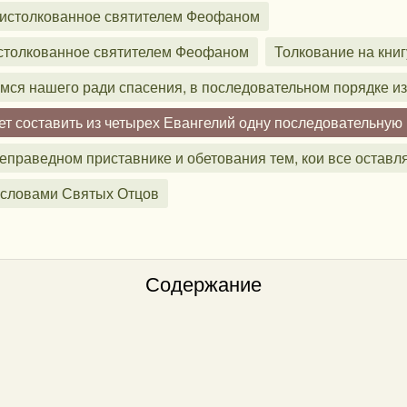
 истолкованное святителем Феофаном
истолкованное святителем Феофаном
Толкование на книг
мся нашего ради спасения, в последовательном порядке 
жет составить из четырех Евангелий одну последовательную
еправедном приставнике и обетования тем, кои все оставл
 словами Святых Отцов
Содержание