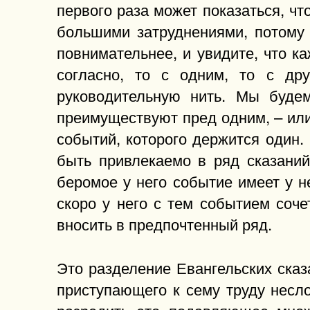
первого раза может показаться, ч
большими затруднениями, потому 
повнимательнее, и увидите, что к
согласно, то с одним, то с др
руководительную нить. Мы буде
преимуществуют пред одним, – или
событий, которого держится один.
быть привлекаемо в ряд сказаний 
беромое у него событие имеет у н
скоро у него с тем событием соче
вносить в предпочтенный ряд.
Это разделение Евангельских ска
приступающего к сему труду несл
разредить это подавляющее множ