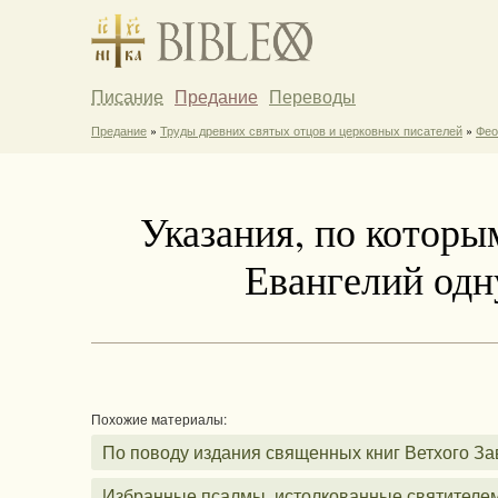
Писание
Предание
Переводы
Предание
»
Труды древних святых отцов и церковных писателей
»
Фео
Указания, по которы
Евангелий одн
Похожие материалы:
По поводу издания священных книг Ветхого За
Избранные псалмы, истолкованные святителе