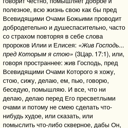
говорит честно, помышляет доброе и
полезное, всю жизнь свою как бы пред
Всевидящими Очами Божьими проводит
добродетельно и душеспасительно, часто
со страхом повторяя в себе слова
пророков Илии и Елисея:
«Жив Господь...
(3Цар. 17:1), или,
пред Которым я стою»
говоря пространнее: жив Господь, пред
Всевидящими Очами Которого я хожу,
стою, сижу, делаю, ем, пью, говорю,
беседую, помышляю. И все, что ни
делаю, делаю перед Его пресветлыми
очами и потому не смею сделать что-
нибудь худое, или сказать, или
помыслить что-либо скверное, дабы Он,