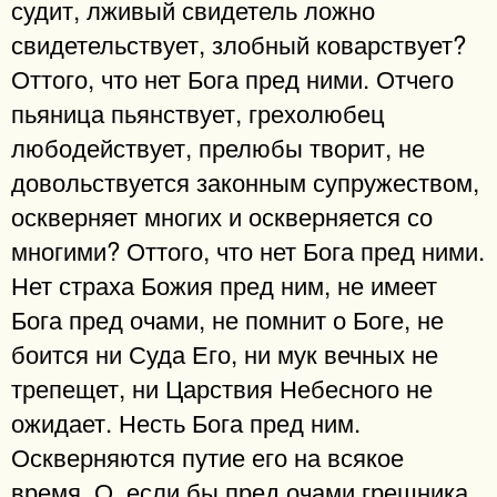
судит, лживый свидетель ложно
свидетельствует, злобный коварствует?
Оттого, что нет Бога пред ними. Отчего
пьяница пьянствует, грехолюбец
любодействует, прелюбы творит, не
довольствуется законным супружеством,
оскверняет многих и оскверняется со
многими? Оттого, что нет Бога пред ними.
Нет страха Божия пред ним, не имеет
Бога пред очами, не помнит о Боге, не
боится ни Суда Его, ни мук вечных не
трепещет, ни Царствия Небесного не
ожидает. Несть Бога пред ним.
Оскверняются путие его на всякое
время. О, если бы пред очами грешника