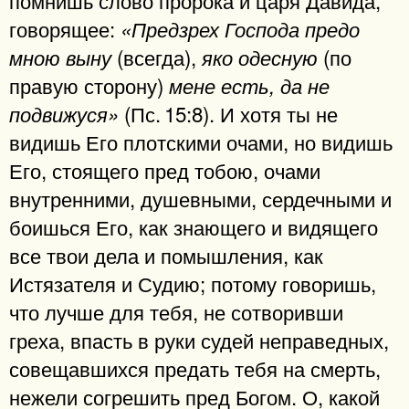
помнишь слово пророка и царя Давида,
говорящее:
«Предзрех Господа предо
(всегда),
(по
мною выну
яко одесную
правую сторону)
мене есть, да не
(Пс. 15:8). И хотя ты не
подвижуся»
видишь Его плотскими очами, но видишь
Его, стоящего пред тобою, очами
внутренними, душевными, сердечными и
боишься Его, как знающего и видящего
все твои дела и помышления, как
Истязателя и Судию; потому говоришь,
что лучше для тебя, не сотворивши
греха, впасть в руки судей неправедных,
совещавшихся предать тебя на смерть,
нежели согрешить пред Богом. О, какой