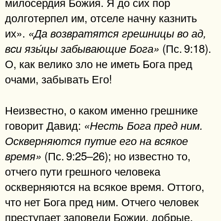
милосердия Божия. Я до сих пор
долготерпел им, отселе начну казнить
их».
«Да возвратятся грешницы во ад,
(Пс. 9:18).
вcи язы́цы забывающие Бога»
О, как велико зло не иметь Бога пред
очами, забывать Его!
Неизвестно, о каком именно грешнике
говорит Давид:
«Несть Бога пред ним.
Оскверняются путие его на всякое
(Пс. 9:25–26); но известно то,
время»
отчего пути грешного человека
оскверняются на всякое время. Оттого,
что нет Бога пред ним. Отчего человек
преступает заповеди Божии, добрые,