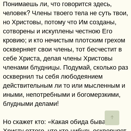
Понимаешь ли, что говорится здесь,
человек? Члены твоего тела не суть твои,
но Христовы, потому что Им созданы,
сотворены и искуплены честною Его
кровию; и кто нечистым плотским грехом
оскверняет свои члены, тот бесчестит в
себе Христа, делая члены Христовы
членами блудницы. Подумай, сколько раз
осквернил ты себя любодеянием
действительным ли то или мысленным и
иными, непотребными и богомерзкими,
блудными делами!
Но скажет кто: «Какая обида бывает
Христу оттого, что кто-нибудь оскверняет