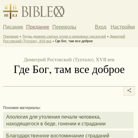
Писание
Предание
Переводы
Вход
Настройки
Предание
»
Труды древних святых отцов и церковных писателей
»
Димитрий
Ростовский (Туптало), XVII век
» Где Бог, там все доброе
Димитрий Ростовский (Туптало), XVII век
Где Бог, там все доброе
Похожие материалы:
Апология для утоления печали человека,
находящегося в беде, гонении и страдании
Благодарственное воспоминание страданий