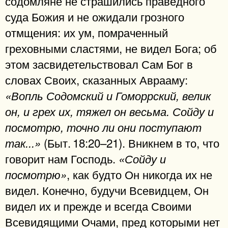
содомляне не страшились праведного
суда Божия и не ожидали грозного
отмщения: их ум, помраченный
греховными сластями, не видел Бога; об
этом засвидетельствовал Сам Бог в
словах Своих, сказанных Аврааму:
«Вопль Содомский и Гоморрский, велик
он, и грех их, тяжел он весьма. Сойду и
посмотрю, точно ли они поступают
(Быт. 18:20–21). Вникнем в то, что
так...»
говорит нам Господь.
«Сойду и
, как будто Он никогда их не
посмотрю»
видел. Конечно, будучи Всевидцем, Он
видел их и прежде и всегда Своими
Всевидящими Очами, пред которыми нет