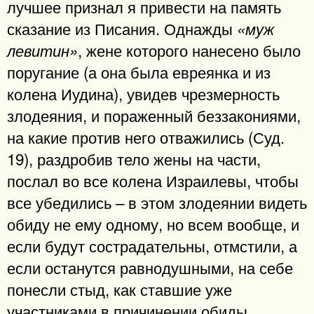
лучшее признал я привести на память
сказание из Писания. Однажды
«муж
, жене которого нанесено было
левитин»
поругание (а она была евреянка и из
колена Иудина), увидев чрезмерность
злодеяния, и пораженный беззакониями,
на какие против него отважились (Суд.
19), раздробив тело жены на части,
послал во все колена Израилевы, чтобы
все убедились – в этом злодеянии видеть
обиду не ему одному, но всем вообще, и
если будут сострадательны, отмстили, а
если останутся равнодушными, на себе
понесли стыд, как ставшие уже
участниками в причинении обиды.