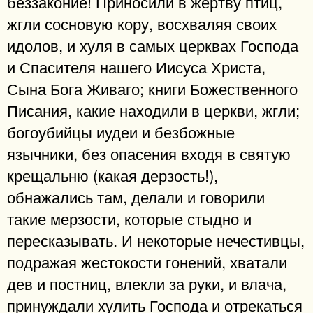
беззаконие! Приносили в жертву птиц,
жгли сосновую кору, восхваляя своих
идолов, и хуля в самых церквах Господа
и Спасителя нашего Иисуса Христа,
Сына Бога Живаго; книги Божественного
Писания, какие находили в церкви, жгли;
богоубийцы иудеи и безбожные
язычники, без опасения входя в святую
крещальню (какая дерзость!),
обнажались там, делали и говорили
такие мерзости, которые стыдно и
пересказывать. И некоторые нечестивцы,
подражая жестокости гонений, хватали
дев и постниц, влекли за руки, и влача,
принуждали хулить Господа и отрекаться