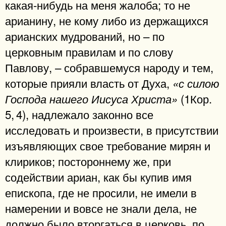
какая-нибудь на меня жалоба; то не
арианину, не кому либо из держащихся
арианских мудрований, но – по
церковным правилам и по слову
Павлову, – собравшемуся народу и тем,
которые прияли власть от Духа,
«с силою
(1Кор.
Господа нашего Иисуса Христа»
5, 4), надлежало законно все
исследовать и произвести, в присутствии
изъявляющих свое требование мирян и
клириков; постороннему же, при
содействии ариан, как бы купив имя
епископа, где не просили, не имели в
намерении и вовсе не знали дела, не
должно было вторгаться в церковь, по