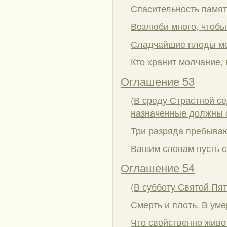
Спасительность памят
Возлюби много, чтобы
Сладчайшие плоды м
Кто хранит молчание, 
Оглашение 53
(В среду Страстной с
назначенные должны с
Три разряда пребыва
Вашим словам пусть с
Оглашение 54
(В субботу Святой Пя
Смерть и плоть. В ум
Что свойственно живо