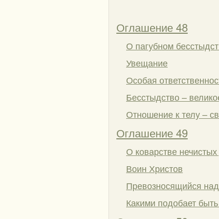
Оглашение 48
О пагубном бесстыдст
Увещание
Особая ответственнос
Бесстыдство – велико
Отношение к телу – св
Оглашение 49
О коварстве нечистых
Воин Христов
Превозносящийся над
Какими подобает быть