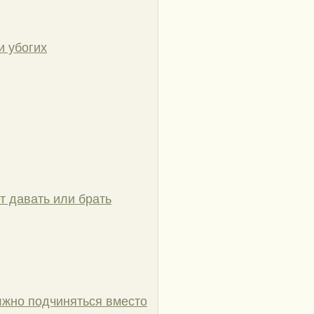
и убогих
ет давать или брать
олжно подчиняться вместо