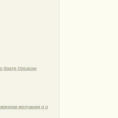
 о брате Орсисии
аженном молчании и о