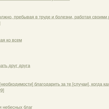
должно, пребывая в труде и болезни, работая своими
]
ая ко всем
ать друг друга
необходимости] благодарить за те [случаи], когда к
9]
и небесных благ