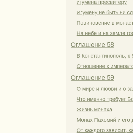
игумена пресвитеру
Игумену не быть ни с
Повиновение в монас
На небе и на земле г
Оглашение 58
В Константинополь, к 
Отношение к императо
Оглашение 59
О мире и любви и о з
Что именно требует Б
Жизнь монаха
Монах Пахомий и его 
От каждого зависит, к