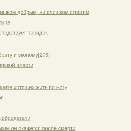
лишком добрым, ни слишком строгим
тыре
осподствует порядок
брату и эконому[276]
рской власти
ащите хотящих жить по Богу
ог
добродетели
аким он окажется после смерти