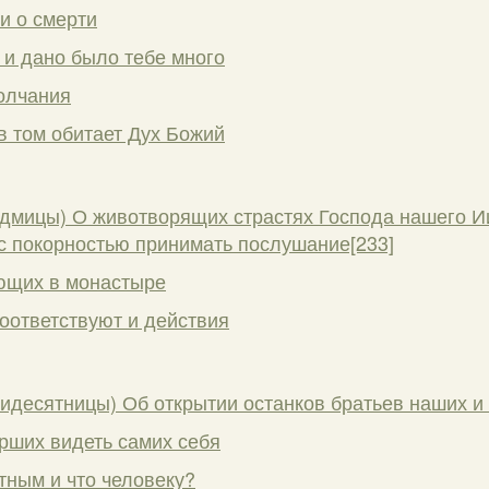
и о смерти
 и дано было тебе много
олчания
в том обитает Дух Божий
едмицы) О животворящих страстях Господа нашего Ии
 покорностью принимать послушание[233]
ющих в монастыре
оответствуют и действия
тидесятницы) Об открытии останков братьев наших и
ерших видеть самих себя
тным и что человеку?