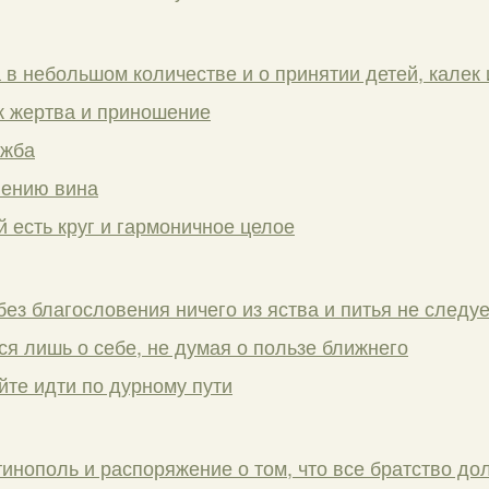
в небольшом количестве и о принятии детей, калек 
к жертва и приношение
ужба
лению вина
 есть круг и гармоничное целое
 без благословения ничего из яства и питья не следу
ся лишь о себе, не думая о пользе ближнего
йте идти по дурному пути
тинополь и распоряжение о том, что все братство д