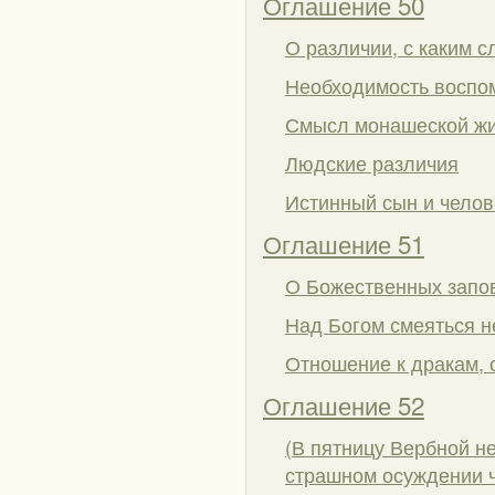
Оглашение 50
О различии, с каким с
Необходимость воспом
Смысл монашеской ж
Людские различия
Истинный сын и челов
Оглашение 51
О Божественных запове
Над Богом смеяться н
Отношение к дракам, 
Оглашение 52
(В пятницу Вербной н
страшном осуждении ч