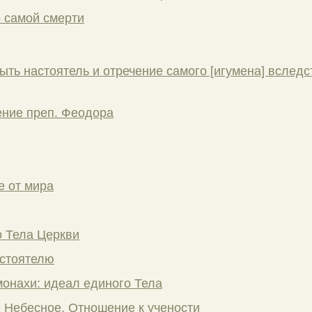
 самой смерти
ыть настоятель и отречение самого [игумена] вслед
ение преп. Феодора
е от мира
 Тела Церкви
астоятелю
онахи: идеал единого Тела
е Небесное. Отношение к учености