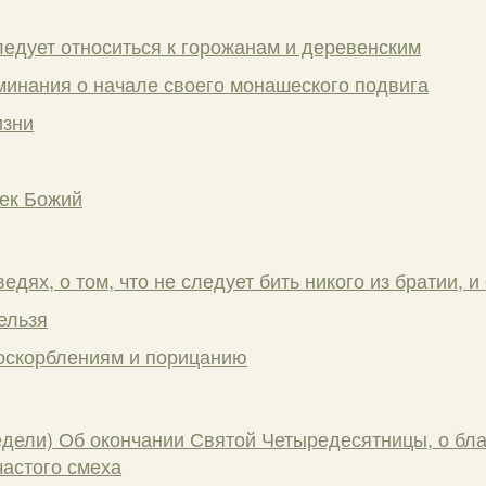
ледует относиться к горожанам и деревенским
инания о начале своего монашеского подвига
изни
ек Божий
дях, о том, что не следует бить никого из братии, и
ельзя
оскорблениям и порицанию
едели) Об окончании Святой Четыредесятницы, о бл
астого смеха