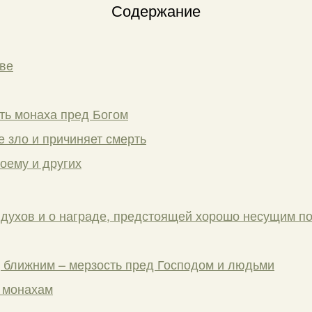
Содержание
ве
ть монаха пред Богом
е зло и причиняет смерть
оему и других
 духов и о награде, предстоящей хорошо несущим п
 ближним – мерзость пред Господом и людьми
 монахам