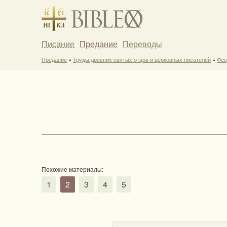
Писание
Предание
Переводы
Предание
»
Труды древних святых отцов и церковных писателей
»
Фео
Похожие материалы:
1
2
3
4
5