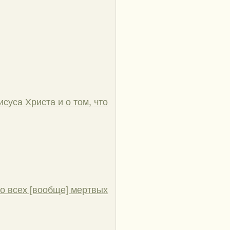
суса Христа и о том, что
 о всех [вообще] мертвых