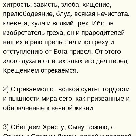
хитрость, зависть, злоба, хищение,
прелюбодеяние, блуд, всякая нечистота,
клевета, хула и всякий грех. Ибо он
изобретатель греха, он и прародителей
наших в раю прельстил и ко греху и
отступлению от Бога привел. От этого
злого духа и от всех злых его дел перед
Крещением отрекаемся.
2) Отрекаемся от всякой суеты, гордости
и пышности мира сего, как призванные и
обновленные к вечной жизни.
3) Обещаем Христу, Сыну Божию, с
Отцом и Святым Духом, верой и правдой