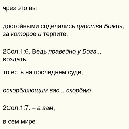
чрез это вы
достойными соделались
а
,
царств
Божия
за
е
терпите.
которо
и
2Сол.1:6. Ведь
праведно у Бога...
воздать,
то есть на последнем суде,
и
,
оскорбляющим вас... скорб
ю
2Сол.1:7. –
,
а вам
в сем мире