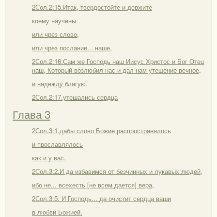
2Сол.2:15.Итак, твердостойте и держите
коему научены
или чрез слово,
или чрез послание... наше,
2Сол.2:16.Сам же Господь наш Иисус Христос и Бог Отец
наш, Который возлюбил нас и дал нам утешение вечное,
и надежду благую,
2Сол.2:17.утешались сердца
Глава 3
2Сол.3:1.дабы слово Божие распространялось
и прославлялось
как и у вас.
2Сол.3:2.И да избавимся от безчинных и лукавых людей,
ибо не... всехесть [не всем дается] вера,
2Сол.3:5. И Господь... да очистит сердца ваши
в любви Божией.