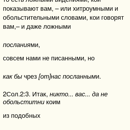
показывают вам, – или хитроумными и
обольстительными словами, кои говорят
вам,– и даже ложными
ми,
послания
совсем нами не писанными, но
чрез
и.
как бы
[от]нас посланным
2Сол.2:3. Итак,
никто... вас... да не
коим
обольститни
из подобных