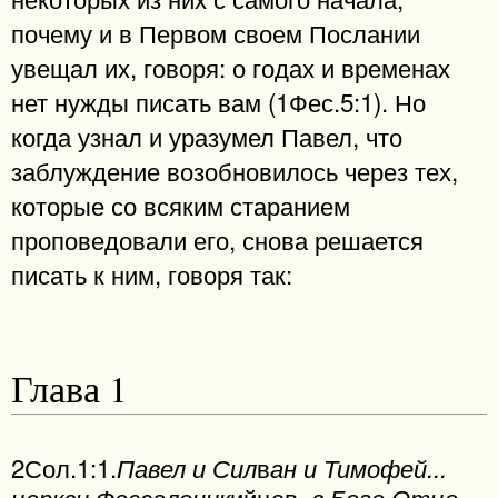
почему и в Первом своем Послании
увещал их, говоря: о годах и временах
нет нужды писать вам (1Фес.5:1). Но
когда узнал и уразумел Павел, что
заблуждение возобновилось через тех,
которые со всяким старанием
проповедовали его, снова решается
писать к ним, говоря так:
Глава 1
2Сол.1:1.
в
Павел и Сил
ан и Тимофей...
ийцев,
церкви Фессалоник
в Боге Отце