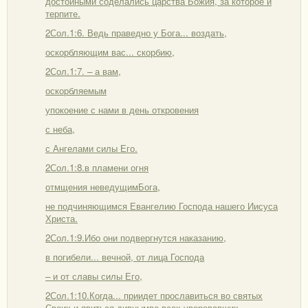
достойными соделались царства Божия, за которое и
терпите.
2Сол.1:6. Ведь праведно у Бога... воздать,
оскорбляющим вас... скорбию,
2Сол.1:7. – а вам,
оскорбляемым
упокоение с нами в день откровения
с неба,
с Ангелами силы Его.
2Сол.1:8.в пламени огня
отмщения неведущимБога,
не подчиняющимся Евангелию Господа нашего Иисуса
Христа.
2Сол.1:9.Ибо они подвергнутся наказанию,
в погибели... вечной, от лица Господа
– и от славы силы Его,
2Сол.1:10.Когда... приидет прославиться во святых
Своих и явиться дивнымво всех уверовавших,