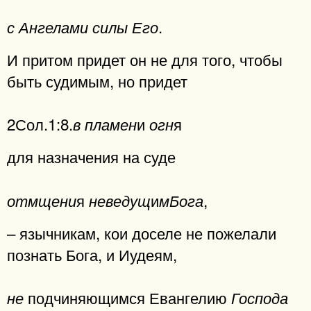
.
с Ангелами силы Его
И притом придет он не для того, чтобы
быть судимым, но придет
2Сол.1:8.
и
я
в пламен
огн
для назначения на суде
я
и
,
отмщени
неведущ
мБога
– язычникам, кои доселе не пожелали
познать Бога, и Иудеям,
подчиняющимся Евангелию
не
Господа