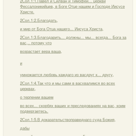
2Сол.1:1.Павел и Силван и Тимофей... церкви
Фессалоникийцев, в Боге Отце нашем и Господе Иисусе
Христе.
2Сол.1:2.Благодать,
и мир от Бога Отца нашего... Иисуса Христа,
2Сол.1:3.Благодарить... должны... мы... всегда... Бога за
вас,.. потому что
возрастает вера ваша,
и
умножается любовь каждаго из васдруг к... другу,
2Сол.1:4.Так что и мы сами в васхвалимся во всех
церквах,
о терпении вашем
во всех... скорбях ваших и преследованиях на вас, коим
подвергаетесь.
2Сол.1:5.В доказательствоправеднаго суда Божия,
дабы