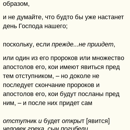
образом,
и не думайте, что будто бы уже настанет
день Господа нашего;
поскольку, если
,
прежде...не приидет
или один из его пророков или множество
апостолов его, кои имеют явиться пред
тем отступником, – но доколе не
последует скончание пророков и
апостолов его, кои будут посланы пред
ним, – и после них придет сам
ник
будет
т [явится]
отступ
и
откры
,
человек греха, сын погибели