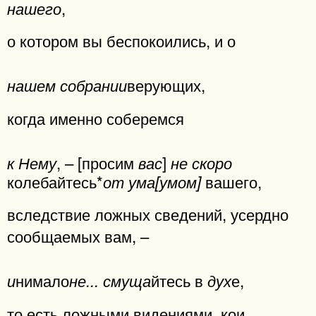
,
нашего
о котором вы беспокоились, и о
верующих,
нашем собрании
когда именно соберемся
, – [просим
]
к Нему
вас
не скоро
колебайтесь*
вашего,
от ума[умом]
вследствие ложных сведений, усердно
сообщаемых вам, –
нимало
йтесь в
е,
и
не... смуща
дух
то есть ложными видениями, кои