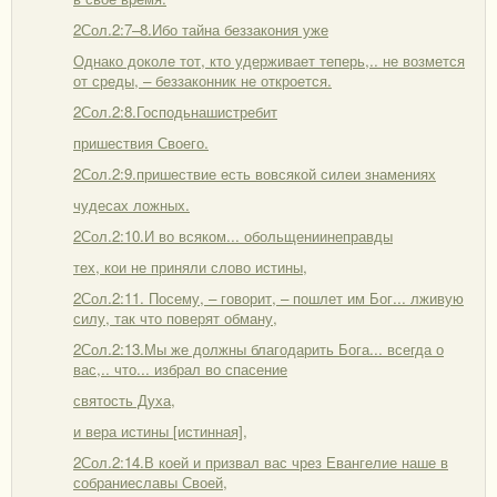
2Сол.2:7–8.Ибо тайна беззакония уже
Однако доколе тот, кто удерживает теперь,.. не возмется
от среды, – беззаконник не откроется.
2Сол.2:8.Господьнашистребит
пришествия Своего.
2Сол.2:9.пришествие есть вовсякой силеи знамениях
чудесах ложных.
2Сол.2:10.И во всяком... обольщениинеправды
тех, кои не приняли слово истины,
2Сол.2:11. Посему, – говорит, – пошлет им Бог... лживую
силу, так что поверят обману,
2Сол.2:13.Мы же должны благодарить Бога... всегда о
вас,.. что... избрал во спасение
святость Духа,
и вера истины [истинная],
2Сол.2:14.В коей и призвал вас чрез Евангелие наше в
собраниеславы Своей,