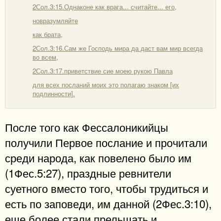
2Сол.3:15.Однаконе как врага... считайте... его,
новразумляйте
как брата,
2Сол.3:16.Сам же Господь мира да даст вам мир всегда
во всем,
2Сол.3:17.приветствие сие моею рукою Павла
для всех посланий моих это полагаю знаком [их
подлинности].
После того как Фессалоникийцы
получили Первое послание и прочитали
среди народа, как повелено было им
(1Фес.5:27), праздные ревнители
суетного вместо того, чтобы трудиться и
есть по заповеди, им данной (2Фес.3:10),
еще более стали прельщать и