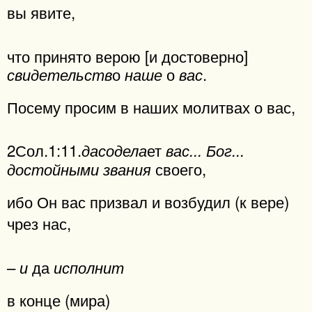
вы явите,
что принято верою [и достоверно]
о
о
.
свидетельств
наше
вас
Посему просим в наших молитвах о вас,
2Сол.1:11.
ет
дасодела
вас... Бог...
своего,
достойными звания
ибо Он вас призвал и возбудил (к вере)
чрез нас,
–
да
и
исполнит
в конце (мира)