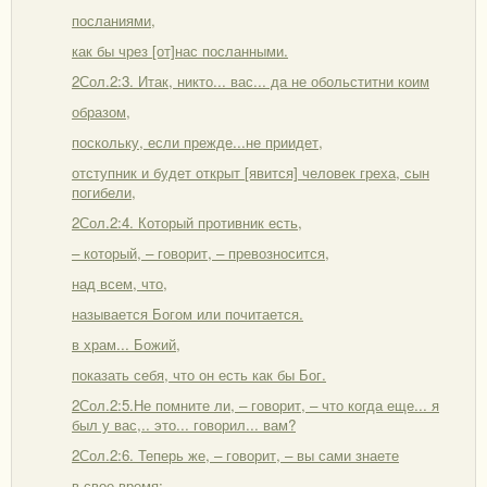
посланиями,
как бы чрез [от]нас посланными.
2Сол.2:3. Итак, никто... вас... да не обольститни коим
образом,
поскольку, если прежде...не приидет,
отступник и будет открыт [явится] человек греха, сын
погибели,
2Сол.2:4. Который противник есть,
– который, – говорит, – превозносится,
над всем, что,
называется Богом или почитается.
в храм... Божий,
показать себя, что он есть как бы Бог.
2Сол.2:5.Не помните ли, – говорит, – что когда еще... я
был у вас,.. это... говорил... вам?
2Сол.2:6. Теперь же, – говорит, – вы сами знаете
в свое время: