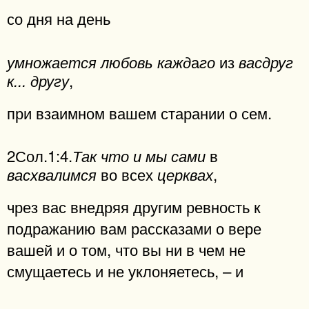
со дня на день
а
из
умножается любовь кажд
го
васдруг
,
к... другу
при взаимном вашем старании о сем.
2Сол.1:4.
в
Так что и мы сами
во всех
,
васхвалимся
церквах
чрез вас внедряя другим ревность к
подражанию вам рассказами о вере
вашей и о том, что вы ни в чем не
смущаетесь и не уклоняетесь, – и