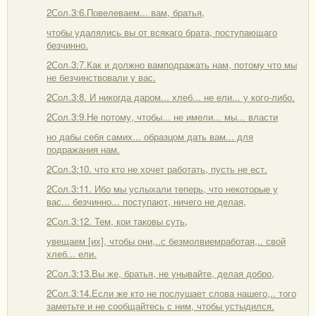
2Сол.3:6.Повелеваем... вам, братья,
чтобы удалялись вы от всякаго брата, поступающаго
безчинно.
2Сол.3:7.Как и должно вамподражать нам, потому что мы
не безчинствовали у вас.
2Сол.3:8. И никогда даром... хлеб... не ели... у кого-либо.
2Сол.3:9.Не потому, чтобы... не имели... мы... власти
но дабы себя самих... образцом дать вам... для
подражания нам.
2Сол.3:10. что кто не хочет работать, пусть не ест.
2Сол.3:11. Ибо мы услыхали теперь, что некоторые у
вас... безчинно... поступают, ничего не делая,
2Сол.3:12. Тем, кои таковы суть,
увещаем [их], чтобы они,..с безмолвиемработая,.. свой
хлеб... ели.
2Сол.3:13.Вы же, братья, не унывайте, делая добро,
2Сол.3:14.Если же кто не послушает слова нашего,.. того
заметьте и не сообщайтесь с ним, чтобы устыдился.