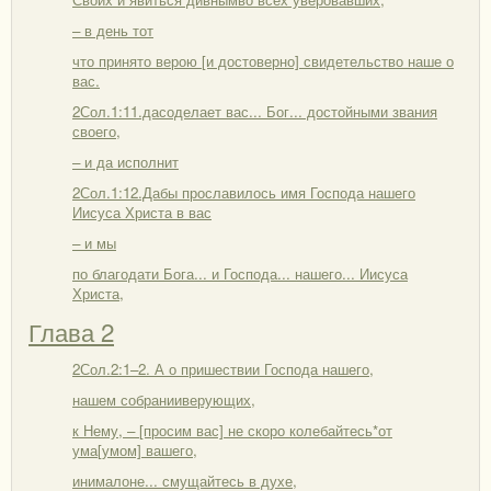
– в день тот
что принято верою [и достоверно] свидетельство наше о
вас.
2Сол.1:11.дасоделает вас... Бог... достойными звания
своего,
– и да исполнит
2Сол.1:12.Дабы прославилось имя Господа нашего
Иисуса Христа в вас
– и мы
по благодати Бога... и Господа... нашего... Иисуса
Христа,
Глава 2
2Сол.2:1–2. А о пришествии Господа нашего,
нашем собранииверующих,
к Нему, – [просим вас] не скоро колебайтесь*от
ума[умом] вашего,
инималоне... смущайтесь в духе,