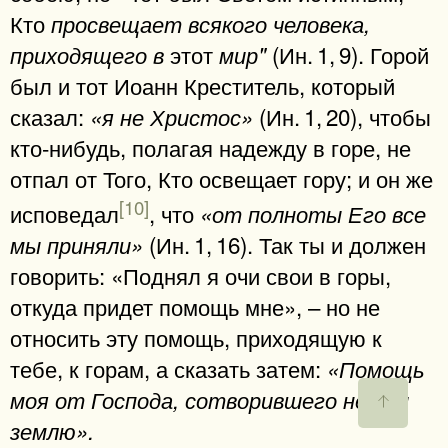
Кто
просвещает всякого человека,
этот
(Ин. 1, 9). Горой
приходящего в
мир"
был и тот Иоанн Креститель, который
сказал:
(Ин. 1, 20), чтобы
«я не Христос»
кто-нибудь, полагая надежду в горе, не
отпал от Того, Кто освещает гору; и он же
[10]
исповедал
, что
«от полноты Его все
(Ин. 1, 16). Так ты и должен
мы приняли»
говорить: «Поднял я очи свои в горы,
откуда придет помощь мне», – но не
относить эту помощь, приходящую к
тебе, к горам, а сказать затем:
«Помощь
моя от Господа, сотворившего небо и
землю».