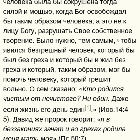
человека была бы сокрушена тогда
силой и мощью, когда Бог освобождал
бы таким образом человека; а это не к
лицу Богу, разрушать Свое собственное
творение. Было нужно, тем самым, чтобы
явился безгрешный человек, который бы
был без греха и который бы и жил без
греха и который, таким образом, мог бы
помочь человеку, который грешит
вольно. О сем сказано:
«Кто родился
Даже
чистым от нечистого? Ни один.
[1]
если жизнь его день един
.» (Иов.14:4–
5). Давид же пророк говорит:
«я в
беззакониях зачат и во грехах родила
(Пс.50:7).
меня мать моя»