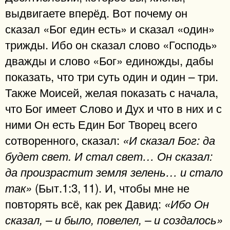
выдвигаете вперёд. Вот почему он
сказал «Бог един есть» и сказал «один»
трижды. Ибо он сказал слово «Господь»
дважды и слово «Бог» единожды, дабы
показать, что три суть один и один – три.
Также Моисей, желая показать с начала,
что Бог имеет Слово и Дух и что в них и с
ними Он есть Един Бог Творец всего
сотворенного, сказал:
«И сказал Бог: да
будет свет. И стал свет… Он сказал:
да произрастит земля зелень… и стало
(Быт.1:3, 11). И, чтобы мне не
так»
повторять всё, как рек Давид:
«Ибо Он
сказал, – и было, повелел, – и создалось»