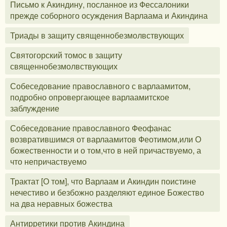
Письмо к Акиндину, посланное из Фессалоники
прежде соборного осуждения Варлаама и Акиндина
Триады в защиту священнобезмолвствующих
Святогорский томос в защиту
священнобезмолвствующих
Собеседование православного с варлаамитом,
подробно опровергающее варлаамитское
заблуждение
Собеседование православного Феофанас
возвратившимся от варлаамитов Феотимом,или О
божественности и о том,что в ней причаствуемо, а
что непричаствуемо
Трактат [О том], что Варлаам и Акиндин поистине
нечестиво и безбожно разделяют единое Божество
на два неравных божества
Антирретики против Акиндина