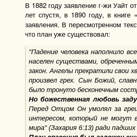
В 1882 году заявление г-жи Уайт о
лет спустя, в 1890 году, в книге
заявления. В пересмотренном текс
что план уже существовал:
"Падение человека наполнило вс
населен существами, обреченным
закон. Ангелы прекратили свои х
произвел грех. Сын Божий, сла
было тронуто бесконечным состр
Но божественная любовь заду
Перед Отцом Он умолял за греш
интересом, который не могут в
мира" (Захария 6:13) ради падших