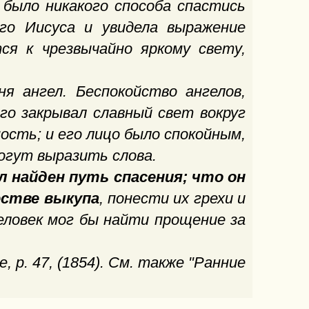
 было никакого способа спастись
го Иисуса и увидела выражение
тся к чрезвычайно яркому свету,
я ангел. Беспокойство ангелов,
Его закрывал славный свет вокруг
ость; и его лицо было спокойным,
могут выразить слова.
л найден путь спасения; что он
естве выкупа
, понести их грехи и
еловек мог бы найти прощение за
te
, p. 47, (1854). См. также "Ранние