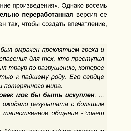
анние произведения». Однако восемь
версия ее
тельно переработанная
н так, чтобы создать впечатление,
, был омрачен проклятием греха и
спасения для тех, кто преступил
был траур по разрушению, которое
стью к падшему роду. Его сердце
и потерянного мира.
овек мог бы быть искуплен
. ...
о ожидало результата с большим
о таинственное общение -"совет