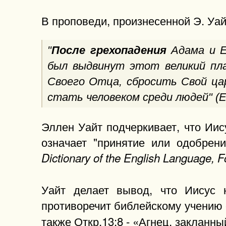
В проповеди, произнесенной Э. Уайт
"
После грехопадения
Адама и Е
был выдвинут этот великий пл
Своего Отца, сбросить Свой цар
стать человеком среди людей" (El
Эллен Уайт подчеркивает, что Иис
означает "принятие или одобрени
Dictionary of the English Language, 
Уайт делает вывод, что Иисус 
противоречит библейскому учению о
также Откр.13:8 - «Агнец, закланны