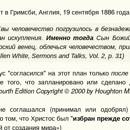
 в Гримсби, Англия, 19 сентября 1886 года,
вы человечество погрузилось в безнаде
ан искупления.
Именно тогда
Сын Божи
ский венец, облечься человечеством, при
len White,
Sermons and Talks
, Vol. 2, p. 31)
ус "согласился" на этот план только
после
е того, что запланировано или сделано д
Fourth Edition Copyright © 2000 by Houghton M
не соглашался (принимал или одобрял)
 том, что Христос был "
избран прежде с
й от создания мира»)