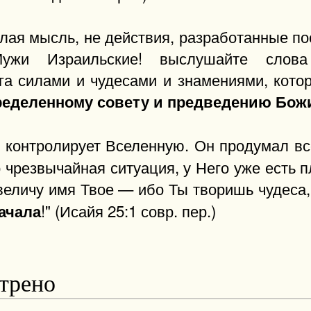
лая мысль, не действия, разработанные пос
ужи Израильские! выслушайте слова
га силами и чудесами и знамениями, кото
ределенному совету и предведению Бо
 контролирует Вселенную. Он продумал вс
 чрезвычайная ситуация, у Него уже есть п
звеличу имя Твое — ибо Ты творишь чудеса,
!" (Исайя 25:1 совр. пер.)
ачала
отрено