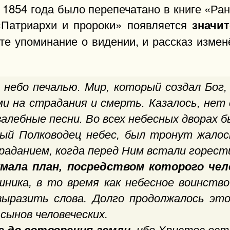
т 1854 года было перепечатано в книге «Р
 «Патриархи и пророки» появляется
значи
те упоминание о видении, и рассказ изменё
е небо печалью. Мир, который создал Бог
и на страдания и смерть. Казалось, нет 
валебные песни. Во всех небесных дворах 
вный Полководец небес, был тронут жало
аданием, когда перед Ним встали горест
мала план, посредством которого чел
ника, в то время как небесное воинств
ыразить слова. Долго продолжалось эт
 сынов человеческих.