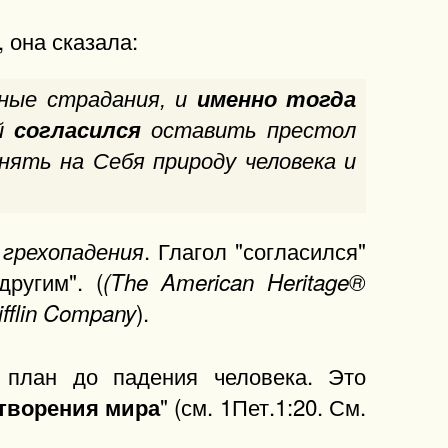
 она сказала:
жные страдания, и
именно тогда
й
согласился
оставить престол
нять на Себя природу человека и
. Глагол "согласился"
 грехопадения
ругим". (
(The American Heritage®
).
ifflin Company
 план до падения человека. Это
" (см. 1Пет.1:20. См.
отворения мира