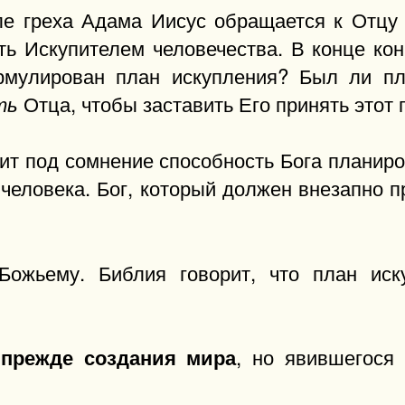
ле греха Адама Иисус обращается к Отцу
ть Искупителем человечества. В конце ко
мулирован план искупления? Был ли пл
Отца, чтобы заставить Его принять этот 
ть
вит под сомнение способность Бога планир
 человека. Бог, который должен внезапно 
Божьему. Библия говорит, что план ис
е
, но явившегося
прежде создания мира