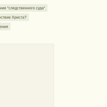
ие "следственного суда"
ествие Христа?
сения