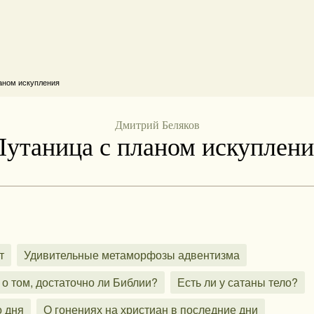
аном искупления
Дмитрий Беляков
Путаница с планом искуплени
т
Удивительные метаморфозы адвентизма
о том, достаточно ли Библии?
Есть ли у сатаны тело?
о дня
О гонениях на христиан в последние дни