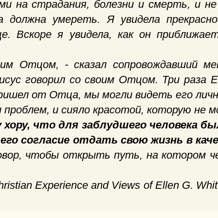
и на страдания, болезни и смерть, и не
а должна умереть. Я увидела прекрасно
це. Вскоре я увидела, как он приближае
м Отцом, - сказал сопровождавший мен
Иисус говорил со своим Отцом. Три раза 
пришел от Отца, мы могли видеть его личн
 проблем, и сияло красотой, которую не 
хору, что для заблудшего человека бы
 его согласие отдать свою жизнь в кач
овор, чтобы открыть путь, на котором ч
ristian Experience and Views of Ellen G. Whi