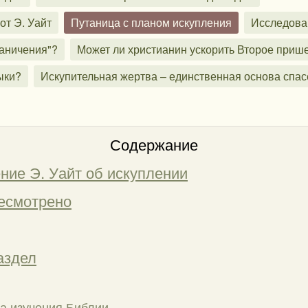
от Э. Уайт
Путаница с планом искупления
Исследован
раничения"?
Может ли христианин ускорить Второе приш
ыки?
Искупительная жертва – единственная основа спа
Содержание
ние Э. Уайт об искуплении
ресмотрено
аздел
а изучения Библии