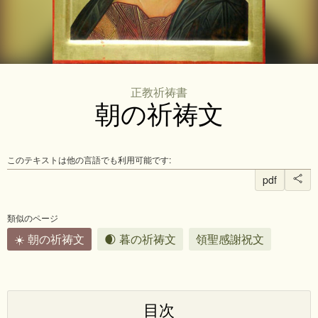
正教祈祷書
朝の祈祷文
このテキストは他の言語でも利用可能です:
pdf
類似のページ
☀️ 朝の祈祷文
🌒 暮の祈祷文
領聖感謝祝文
目次