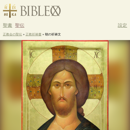
聖書
聖伝
設定
正教会の聖伝
»
正教祈祷書
» 朝の祈祷文