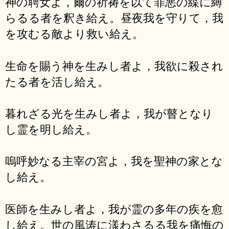
神の聘女よ，爾の祈祷を以て罪悪の緤に縛
らるる者を釈き給え。昼夜我を守りて，我
を攻むる敵より救い給え。
生命を賜う神を生みし者よ，我欲に殺され
たる者を活し給え。
暮れざる光を生みし者よ，我が瞽となり
し霊を明し給え。
嗚呼妙なる主宰の宮よ，我を聖神の家とな
し給え。
医師を生みし者よ，我が霊の多年の疾を愈
し給え。世の風涛に漾わさるる我を痛悔の