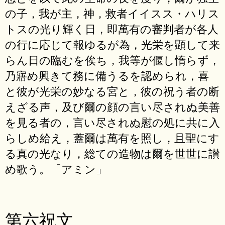
の子，我が主，神，救者イイスス・ハリス
トスの光り輝く日，即萬有の審判者が各人
の行に応じて報ゆるが為，光栄を顕して来
らん日の臨むを俟ち，我等が偃し惰らず，
乃寤め興きて務に備うるを認められ，喜
と彼が光栄の妙なる宮と，彼の祝う者の断
えざる声，及び爾の顔の言い尽されぬ美善
を見る者の，言い尽されぬ慰の処に共に入
らしめ給え，蓋爾は萬有を照し，且聖にす
る真の光なり，総ての造物は爾を世世に讃
め歌う。「アミン」
第六祝文