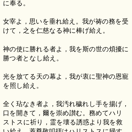
に奉る。
女宰よ，思いを垂れ給え。我が祷の務を受
けて，之を仁慈なる神に棒げ給え。
神の使に勝れる者よ，我を斯の世の煩擾に
勝つ者となし給え。
光を放てる天の幕よ，我が衷に聖神の恩寵
を照し給え。
全く玷なき者よ，我汚れ穢れし手を揚げ，
口を開きて，爾を崇め讃む。務めてハリ
ストスに祈り，霊を壊る誘惑より我を救
い給え。蓋尊敬叩拝はハリストスに帰す，