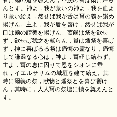
んとす。神よ，我が救いの神よ，我を血よ
り救い給え，然せば我が舌は爾の義を讃め
揚げん。主よ，我が唇を啓け，然せば我が
口は爾の讃美を揚げん。蓋爾は祭を欲せ
ず，欲せば我之を献らん，爾は燔祭を喜ば
ず，神に喜ばるる祭は痛悔の霊なり，痛悔
して謙遜なる心は，神よ，爾軽じ給わず。
主よ，爾の恵に因りて恩をシオンに垂
れ，イエルサリムの城垣を建て給え。其
時に爾義の祭，献物と燔祭とを喜び饗け
ん，其時に，人人爾の祭壇に犢を奠えんと
す。