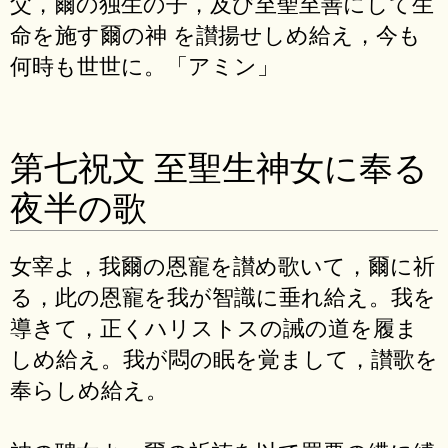
父，爾の独生の子，及び至聖至善にして生
命を施す爾の神 を讃揚せしめ給え，今も
何時も世世に。「アミン」
第七祝文 至聖生神女に奉る
夜半の歌
女宰よ，我爾の恩寵を讃め歌いて，爾に祈
る，此の恩寵を我が智識に垂れ給え。我を
導きて，正くハリストスの誡の道を履ま
しめ給え。我が悶の眠を覚まして，讃歌を
奉らしめ給え。