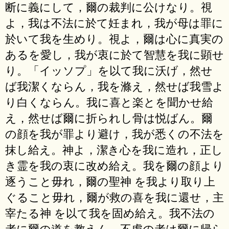
断に義にして，爾の裁判に公けなり。視
よ，我は不法に於て妊まれ，我が母は罪に
於いて我を生めり。視よ，爾は心に真実の
あるを愛し，我が衷に於て智慧を我に顕せ
り。「イッソプ」を以て我に沃げ，然せ
ば我潔くならん，我を滌え，然せば我雪よ
り白くならん。我に喜と楽とを聞かせ給
え，然せば爾に折られし骨は悦ばん。爾
の顔を我が罪より避け，我が悉くの不法を
抹し給え。神よ，潔き心を我に造れ，正し
き霊を我の衷に改め給え。我を爾の顔より
逐うこと毋れ，爾の聖神 を我より取り上
ぐること毋れ，爾が救の喜を我に還せ，主
宰たる神 を以て我を固め給え。我不法の
者に爾の道を教えん，不虔の者は爾に帰ら