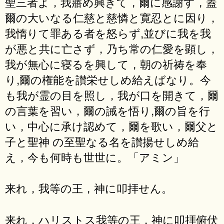
聖三者よ，我寤め興きて，爾に感謝す，蓋
爾の大いなる仁慈と慈憐と寛忍とに因り，
我惰りて罪ある者を怒らず,並びに我を我
が悪と共に亡さず，乃ち常の仁愛を顕し，
我が無心に寝るを興して，朝の祈祷を奉
り,爾の権能を讃栄せしめ給えばなり。今
も我が霊の目を照し，我が口を開きて，爾
の言葉を習い，爾の誡を悟り,爾の旨を行
い，中心に承け認めて，爾を歌い，爾父と
子と聖神 の至聖なる名を讃揚せしめ給
え，今も何時も世世に。「アミン」
来れ，我等の王，神に叩拝せん。
来れ，ハリストス我等の王，神に叩拝俯伏