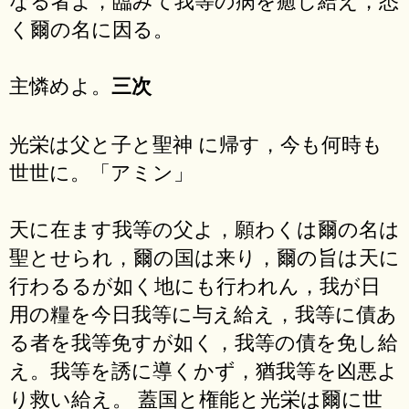
く爾の名に因る。
主憐めよ。
三次
光栄は父と子と聖神 に帰す，今も何時も
世世に。「アミン」
天に在ます我等の父よ，願わくは爾の名は
聖とせられ，爾の国は来り，爾の旨は天に
行わるるが如く地にも行われん，我が日
用の糧を今日我等に与え給え，我等に債あ
る者を我等免すが如く，我等の債を免し給
え。我等を誘に導くかず，猶我等を凶悪よ
り救い給え。 蓋国と権能と光栄は爾に世