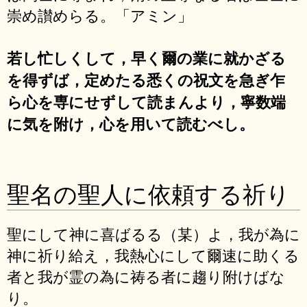
崇め讃めらる。「アミン」
若し忙しくして，早く爾の業に就かざる
を得ずば，定めたる悉くの祝文を急ぎ乍
ら心を専にせずして読まんより，寧数端
に気を附け，心を用いて読むべし。
聖名の聖人に依頼する祈り
聖にして神に喜ばるる（某）よ，我が為に
神に祈り給え，我熱心にして爾速に助くる
者と我が霊の為に祷る者に趨り附けばな
り。