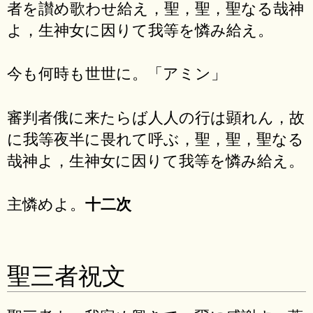
者を讃め歌わせ給え，聖，聖，聖なる哉神
よ，生神女に因りて我等を憐み給え。
今も何時も世世に。「アミン」
審判者俄に来たらば人人の行は顕れん，故
に我等夜半に畏れて呼ぶ，聖，聖，聖なる
哉神よ，生神女に因りて我等を憐み給え。
主憐めよ。
十二次
聖三者祝文