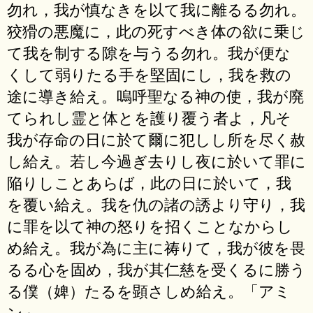
勿れ，我が慎なきを以て我に離るる勿れ。
狡猾の悪魔に，此の死すべき体の欲に乗じ
て我を制する隙を与うる勿れ。我が便な
くして弱りたる手を堅固にし，我を救の
途に導き給え。嗚呼聖なる神の使，我が廃
てられし霊と体とを護り覆う者よ，凡そ
我が存命の日に於て爾に犯しし所を尽く赦
し給え。若し今過ぎ去りし夜に於いて罪に
陥りしことあらば，此の日に於いて，我
を覆い給え。我を仇の諸の誘より守り，我
に罪を以て神の怒りを招くことなからし
め給え。我が為に主に祷りて，我が彼を畏
るる心を固め，我が其仁慈を受くるに勝う
る僕（婢）たるを顕さしめ給え。「アミ
ン」