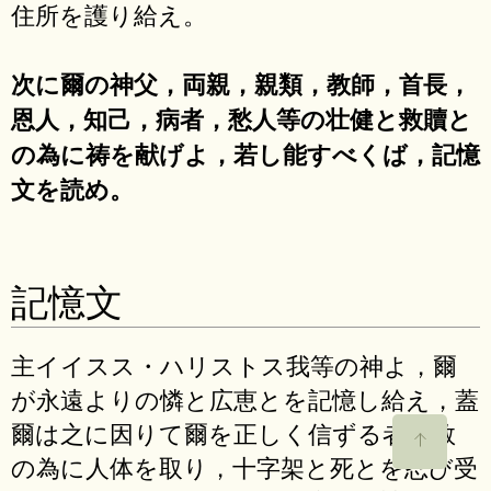
住所を護り給え。
次に爾の神父，両親，親類，教師，首長，
恩人，知己，病者，愁人等の壮健と救贖と
の為に祷を献げよ，若し能すべくば，記憶
文を読め。
記憶文
主イイスス・ハリストス我等の神よ，爾
が永遠よりの憐と広恵とを記憶し給え，蓋
爾は之に因りて爾を正しく信ずる者の救
の為に人体を取り，十字架と死とを忍び受