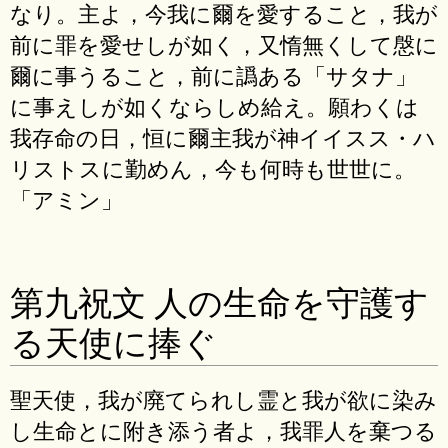
なり。主よ，今我に爾を愛すること，我が
前に罪を愛せしが如く，又惰無くして慇に
爾に事うること，前に譌ある「サタナ」
に事えしが如くならしめ給え。願わくは
我存命の日，恒に爾主我が神イイスス・ハ
リストスに勤めん，今も何時も世世に。
「アミン」
第九祝文 人の生命を守護す
る天使に捧ぐ
聖天使，我が廃てられし霊と我が欲に染み
し生命とに附き添う者よ，我罪人を棄つる