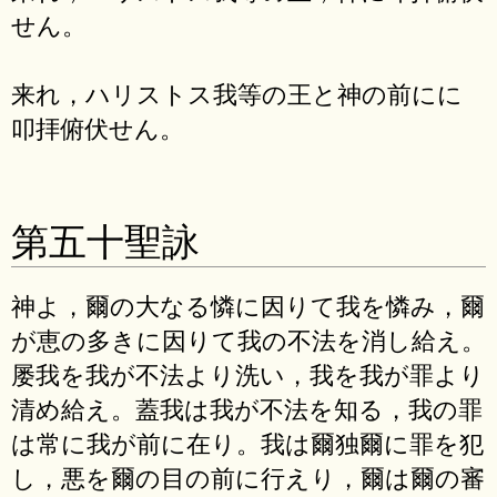
せん。
来れ，ハリストス我等の王と神の前にに
叩拝俯伏せん。
第五十聖詠
神よ，爾の大なる憐に因りて我を憐み，爾
が恵の多きに因りて我の不法を消し給え。
屡我を我が不法より洗い，我を我が罪より
清め給え。蓋我は我が不法を知る，我の罪
は常に我が前に在り。我は爾独爾に罪を犯
し，悪を爾の目の前に行えり，爾は爾の審