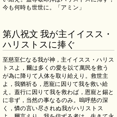
今も何時も世世に。「アミン」
第八祝文 我が主イイスス・
ハリストスに捧ぐ
至慈至仁なる我が神，主イイスス・ハリス
トスよ，爾は多くの愛を以て萬民を救う
が為に降りて人体を取り給えり。救世主
よ，我猶祈る，恩寵に因りて我を救い給
え。蓋行に因りて我を救わば，恩寵と錫と
に非ず，当然の事なるのみ。嗚呼慈の深
く，憐の言い尽されぬ我がハリストス
よ，爾言えり，我を信ずる者は，生きて永