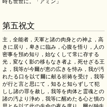
時も世世に。「アミン」
第五祝文
主，全能者，天軍と諸の肉身との神よ，高
きに居り，卑きに臨み，心腹を悟り，人の
密事を預め知り，始なくして常に存する
光，変なく影の移もなき者よ，死せざる王
よ，我等が今爾が恵の広きを恃み，我が汚
れたる口を以て爾に献る祈祷を受け，我等
が行と言と思にて，知ると知らずして犯
しし諸の罪を赦し，我等を肉体と霊魂との
諸の汚より浄め，我等に醒めたる心と慎の
思とを以て此の生命の夜を度り，爾が独生