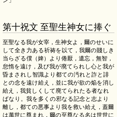
第十祝文 至聖生神女に捧ぐ
至聖なる我が女宰，生神女よ，爾のせいに
して全き力ある祈祷を以て，我爾の賤しき
当らざる僕（婢）より倦厭，遺忘，無智，
怠惰を遠け，及び我が廃てられし心と我が
昏まされし智識より都ての汚れと詐と誹
との念を遠け給え，並に我が欲の焔を消し
給え，我貧しくして廃てられたる者なれ
ばなり。我を多くの邪なる記念と志より
離し，都ての悪事より我を救い給え，蓋爾
は萬世に尊まれ，爾の至尊なる名は世世に