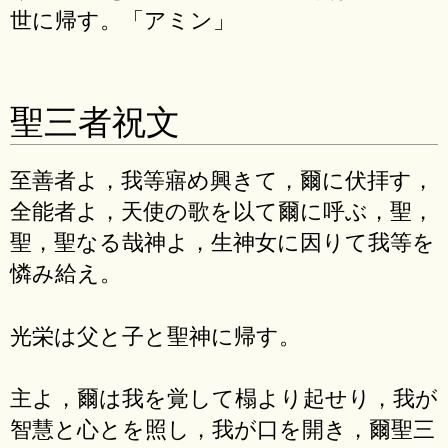
世に帰す。「アミン」
聖三者祝文
至善者よ，我等寤め興きて，爾に伏拝す，
全能者よ，天使の歌を以て爾に呼ぶ，聖，
聖，聖なる哉神よ，生神女に因りて我等を
憐み給え。
光栄は父と子と聖神に帰す。
主よ，爾は我を覚して榻より起せり，我が
智慧と心とを照し，我が口を開き，爾聖三