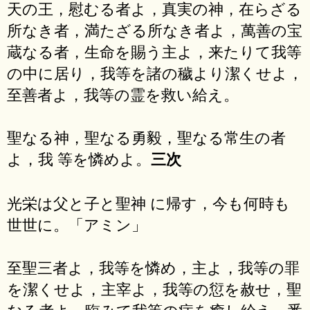
天の王，慰むる者よ，真実の神，在らざる
所なき者，満たざる所なき者よ，萬善の宝
蔵なる者，生命を賜う主よ，来たりて我等
の中に居り，我等を諸の穢より潔くせよ，
至善者よ，我等の霊を救い給え。
聖なる神，聖なる勇毅，聖なる常生の者
よ，我 等を憐めよ。
三次
光栄は父と子と聖神 に帰す，今も何時も
世世に。「アミン」
至聖三者よ，我等を憐め，主よ，我等の罪
を潔くせよ，主宰よ，我等の愆を赦せ，聖
なる者よ，臨みて我等の病を癒し給え，悉