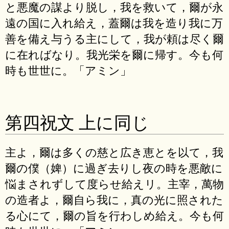
と悪魔の謀より脱し，我を救いて，爾が永
遠の国に入れ給え，蓋爾は我を造り我に万
善を備え与うる主にして，我が頼は尽く爾
に在ればなり。我光栄を爾に帰す。今も何
時も世世に。「アミン」
第四祝文 上に同じ
主よ，爾は多くの慈と広き恵とを以て，我
爾の僕（婢）に過ぎ去りし夜の時を悪敵に
悩まされずして度らせ給えリ。主宰，萬物
の造者よ，爾自ら我に，真の光に照された
る心にて，爾の旨を行わしめ給え。今も何