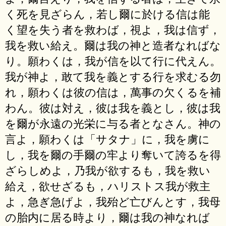
く死を見ざらん，若し爾に於ける信は能
く望を失う者を救わば，視よ，我は信ず，
我を救い給え。爾は我の神と造者なればな
り。願わくは，我が信を以て行に代えん。
我が神よ，敢て我を義とする行を求むる勿
れ，願わくは彼の信は，萬事の欠くるを補
わん。彼は対え，彼は我を義とし，彼は我
を爾が永遠の光栄に与る者となさん。神の
言よ，願わくは「サタナ」に，我を虜に
し，我を爾の手爾の牢より奪いて誇るを得
ざらしめよ，乃我が欲するも，我を救い
給え，欲せざるも，ハリストス我が救主
よ，急ぎ急げよ，我殆ど亡びんとす，我母
の胎内に居る時より，爾は我の神なれば