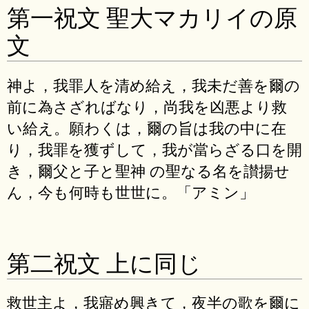
第一祝文 聖大マカリイの原
文
神よ，我罪人を清め給え，我未だ善を爾の
前に為さざればなり，尚我を凶悪より救
い給え。願わくは，爾の旨は我の中に在
り，我罪を獲ずして，我が當らざる口を開
き，爾父と子と聖神 の聖なる名を讃揚せ
ん，今も何時も世世に。「アミン」
第二祝文 上に同じ
救世主よ，我寤め興きて，夜半の歌を爾に