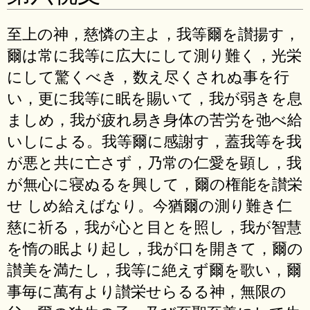
至上の神，慈憐の主よ，我等爾を讃揚す，
爾は常に我等に広大にして測り難く，光栄
にして驚くべき，数え尽くされぬ事を行
い，更に我等に眠を賜いて，我が弱きを息
ましめ，我が疲れ易き身体の苦労を弛べ給
いしによる。我等爾に感謝す，蓋我等を我
が悪と共に亡さず，乃常の仁愛を顕し，我
が無心に寝ぬるを興して，爾の権能を讃栄
せ しめ給えばなり。今猶爾の測り難き仁
慈に祈る，我が心と目とを照し，我が智慧
を惰の眠より起し，我が口を開きて，爾の
讃美を満たし，我等に絶えず爾を歌い，爾
事毎に萬有より讃栄せらるる神，無限の