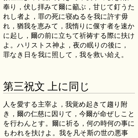
奉り，伏し拝みて爾に籲ぶ，甘じて釘うた
れし者よ，罪の死に寝ぬるを我に許す毋
れ，猶我を恵みて，我惰りに偃す者を速か
に起し，爾の前に立ちて祈祷する際に扶け
よ。ハリストス神よ，夜の眠りの後に，
罪なき日を我に照して，我を救い給え。
第三祝文 上に同じ
人を愛する主宰よ，我覚め起きて趨り附
き，爾の仁慈に因りて，今爾が命ぜしこと
を行わんとす。爾に祈る，何の時何の事に
もわれを扶けよ。我を凡そ斯の世の悪事