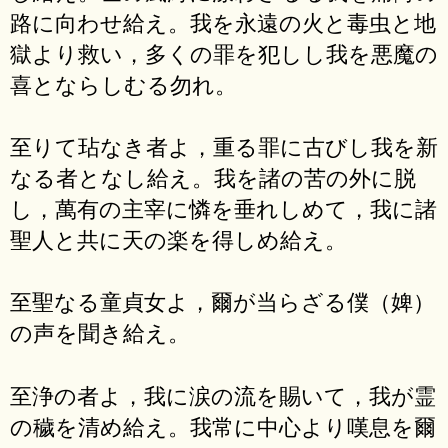
路に向わせ給え。我を永遠の火と毒虫と地
獄より救い，多くの罪を犯しし我を悪魔の
喜とならしむる勿れ。
至りて玷なき者よ，重る罪に古びし我を新
なる者となし給え。我を諸の苦の外に脱
し，萬有の主宰に憐を垂れしめて，我に諸
聖人と共に天の楽を得しめ給え。
至聖なる童貞女よ，爾が当らざる僕（婢）
の声を聞き給え。
至浄の者よ，我に涙の流を賜いて，我が霊
の穢を清め給え。我常に中心より嘆息を爾