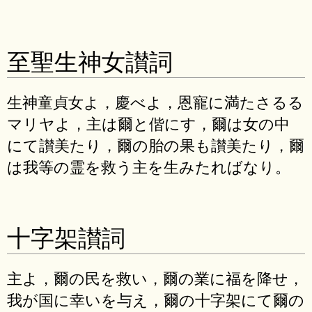
至聖生神女讃詞
生神童貞女よ，慶べよ，恩寵に満たさるる
マリヤよ，主は爾と偕にす，爾は女の中
にて讃美たり，爾の胎の果も讃美たり，爾
は我等の霊を救う主を生みたればなり。
十字架讃詞
主よ，爾の民を救い，爾の業に福を降せ，
我が国に幸いを与え，爾の十字架にて爾の