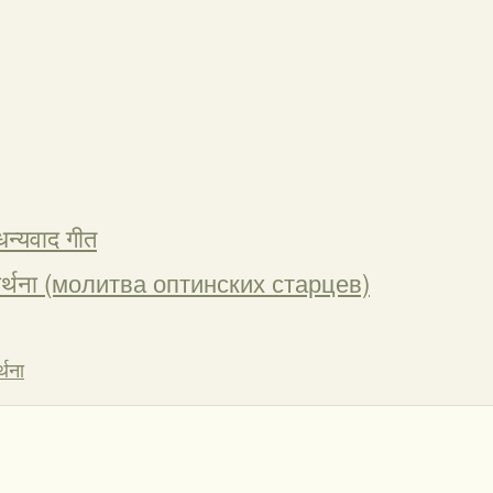
धन्यवाद गीत
 प्रार्थना (молитва оптинских старцев)
्थना