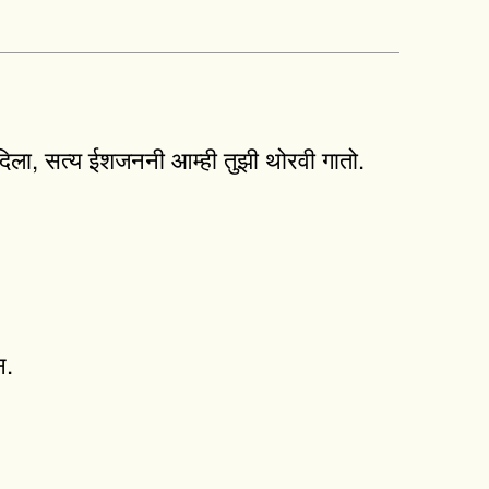
 दिला, सत्य ईशजननी आम्ही तुझी थोरवी गातो.
न.