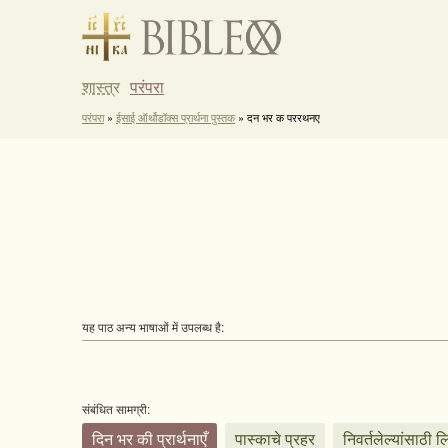
शास्त्र
परंपरा
परंपरा
»
ईसाई ऑर्थोडॉक्स प्रार्थना पुस्तक
» दन भर क पररथनए
यह पाठ अन्य भाषाओं में उपलब्ध है:
संबंधित सामग्री:
दिन भर की प्रार्थनाएँ
पास्काचे प्रहर
निवर्तलेल्यांसाठी ल