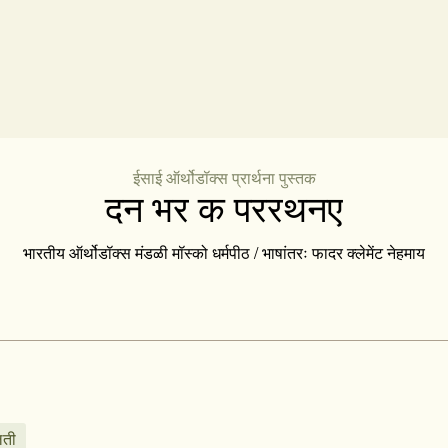
ईसाई ऑर्थोडॉक्स प्रार्थना पुस्तक
दन भर क पररथनए
भारतीय ऑर्थोडॉक्स मंडळी मॉस्को धर्मपीठ / भाषांतरः फादर क्लेमेंट नेहमाय
िती