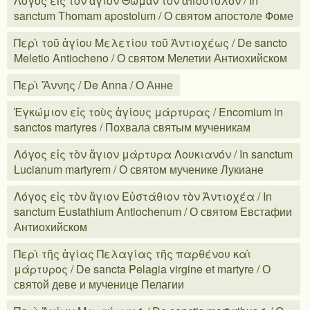
Λόγος εἰς τὸν ἅγιον Θωμᾶν τὸν ἀπόστολον / In
sanctum Thomam apostolum / О святом апостоле Фоме
Περὶ τοῦ ἁγίου Μελετίου τοῦ Ἀντιοχέως / De sancto
Meletio Antiocheno / О святом Мелетии Антиохийском
Περὶ Ἄννης / De Anna / О Анне
Ἐγκώμιον εἰς τοὺς ἁγίους μάρτυρας / Encomium in
sanctos martyres / Похвала святым мученикам
Λόγος εἰς τὸν ἅγιον μάρτυρα Λουκιανόν / In sanctum
Lucianum martyrem / О святом мученике Лукиане
Λόγος εἰς τὸν ἅγιον Εὐστάθιον τὸν Ἀντιοχέα / In
sanctum Eustathium Antiochenum / О святом Евстафии
Антиохийском
Περὶ τῆς ἁγίας Πελαγίας τῆς παρθένου καὶ
μάρτυρος / De sancta Pelagia virgine et martyre / О
святой деве и мученице Пелагии