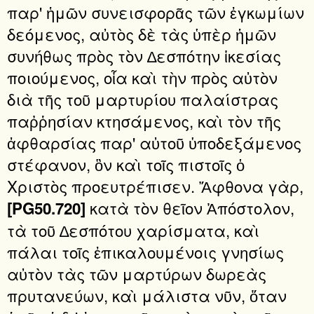
παρ' ἡμῶν συνεισφορᾶς τῶν ἐγκωμίων
δεόμενος, αὐτὸς δὲ τὰς ὑπὲρ ἡμῶν
συνήθως πρὸς τὸν ∆εσπότην ἱκεσίας
ποιούμενος, οἷα καὶ τὴν πρὸς αὐτὸν
διὰ τῆς τοῦ μαρτυρίου παλαίστρας
παῤῥησίαν κτησάμενος, καὶ τὸν τῆς
ἀφθαρσίας παρ' αὐτοῦ ὑποδεξάμενος
στέφανον, ὃν καὶ τοῖς πιστοῖς ὁ
Χριστὸς προευτρέπισεν. Ἄφθονα γὰρ,
κατὰ τὸν θεῖον Ἀπόστολον,
[PG50.720]
τὰ τοῦ ∆εσπότου χαρίσματα, καὶ
πάλαι τοῖς ἐπικαλουμένοις γνησίως
αὐτὸν τὰς τῶν μαρτύρων δωρεὰς
πρυτανεύων, καὶ μάλιστα νῦν, ὅταν