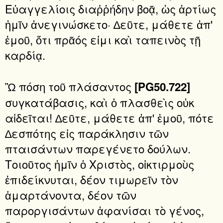
Εὐαγγελίοις διαῤῥήδην βοᾷ, ὡς ἀρτίως
ἡμῖν ἀνεγινώσκετο· ∆εῦτε, μάθετε ἀπ'
ἐμοῦ, ὅτι πρᾶός εἰμι καὶ ταπεινὸς τῇ
καρδίᾳ.
Ὢ πόση τοῦ πλάσαντος
[PG50.722]
συγκατάβασις, καὶ ὁ πλασθεὶς οὐκ
αἰδεῖται! ∆εῦτε, μάθετε ἀπ' ἐμοῦ, πότε
∆εσπότης εἰς παράκλησιν τῶν
πταισάντων παρεγένετο δούλων.
Τοιοῦτος ἡμῖν ὁ Χριστὸς, οἰκτιρμοὺς
ἐπιδείκνυται, δέον τιμωρεῖν τὸν
ἁμαρτάνοντα, δέον τῶν
παροργισάντων ἀφανίσαι τὸ γένος,