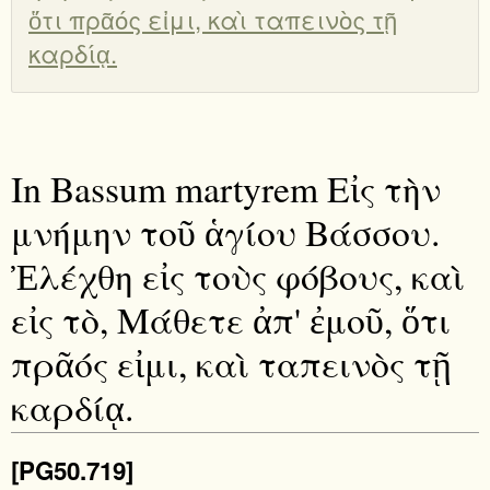
ὅτι πρᾶός εἰμι, καὶ ταπεινὸς τῇ
καρδίᾳ.
In Bassum martyrem Εἰς τὴν
μνήμην τοῦ ἁγίου Βάσσου.
Ἐλέχθη εἰς τοὺς φόβους, καὶ
εἰς τὸ, Μάθετε ἀπ' ἐμοῦ, ὅτι
πρᾶός εἰμι, καὶ ταπεινὸς τῇ
καρδίᾳ.
[PG50.719]