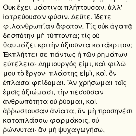
Οὐκ ἔχει μάστιγα πλήττουσαν, ἀλλ'
ἰατρεύουσαν φύσιν. ∆εῦτε, ἴδετε
φιλανθρωπίαν ἄφατον. Τίς οὐκ ἀγαπᾷ
δεσπότην μὴ τύπτοντα; τίς οὐ
θαυμάζει κριτὴν ἀξιοῦντα κατάκριτον;
Ἐκπλήττει σε πάντως ἡ τῶν ῥημάτων
εὐτέλεια· ∆ημιουργός εἰμι, καὶ φιλῶ
μου τὸ ἔργον· πλάστης εἰμὶ, καὶ ὃν
ἔπλασα φείδομαι. Ἂν χρήσωμαι τοῖς
ἐμοῖς ἀξιώμασι, τὴν πεσοῦσαν
ἀνθρωπότητα οὐ ῥύομαι, καὶ
ἀῤῥωστοῦσαν ἀνίατα, ἂν μὴ προσηνέσι
καταπλάσσω φαρμάκοις, οὐ
ῥώννυται· ἂν μὴ ψυχαγωγήσω,