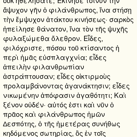
οὐκ ἠθελήσατε; Ἐκίνησε τοίνυν τὴν
ἄψυχον γῆν ὁ φιλάνθρωπος, ἵνα στήσῃ
τὴν ἔμψυχον ἀτάκτου κινήσεως· σαρκὸς
ἠπείλησε θάνατον, ἵνα τὸν τῆς ψυχῆς
φυλαξώμεθα ὄλεθρον. Εἶδες,
φιλόχριστε, πόσου τοῦ κτίσαντος ἡ
περὶ ἡμᾶς εὐσπλαγχνία; εἶδες
ἀπειλὴν φιλανθρωπίαν
ἀστράπτουσαν; εἶδες οἰκτιρμοὺς
προλαμβάνοντας ἀγανάκτησιν; εἶδες
νικωμένην ἀπόφασιν ἀγαθότητι; Καὶ
ξένον οὐδέν· αὐτός ἐστι καὶ νῦν ὁ
πρᾶος καὶ φιλάνθρωπος ἡμῶν
∆εσπότης, ὁ τῆς ἡμετέρας συνήθως
κηδόμενος σωτηρίας, ὃς ἐν τοῖς