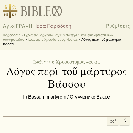
Αγια ΓΡΑΦΗ
Ιερά Παράδοση
Ρυθμίσεις
Παράδοσις
»
Έργα των αρχαίων αγίων πατέρων και εκκλησιαστικών
συγγραφέων
»
Ιωάννης ο Χρυσόστομος, 4ος αι.
» Λόγος περὶ τοῦ μάρτυρος
Βάσσου
Ιωάννης ο Χρυσόστομος, 4ος αι.
Λόγος περὶ τοῦ μάρτυρος
Βάσσου
In Bassum martyrem / О мученике Вассе
pdf