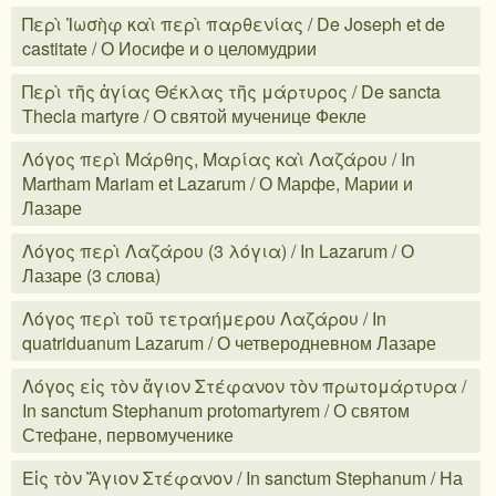
Περὶ Ἰωσὴφ καὶ περὶ παρθενίας / De Joseph et de
castitate / О Иосифе и о целомудрии
Περὶ τῆς ἁγίας Θέκλας τῆς μάρτυρος / De sancta
Thecla martyre / О святой мученице Фекле
Λόγος περὶ Μάρθης, Μαρίας καὶ Λαζάρου / In
Martham Mariam et Lazarum / О Марфе, Марии и
Лазаре
Λόγος περὶ Λαζάρου (3 λόγια) / In Lazarum / О
Лазаре (3 слова)
Λόγος περὶ τοῦ τετραήμερου Λαζάρου / In
quatriduanum Lazarum / О четверодневном Лазаре
Λόγος εἰς τὸν ἅγιον Στέφανον τὸν πρωτομάρτυρα /
In sanctum Stephanum protomartyrem / О святом
Стефане, первомученике
Εἰς τὸν Ἅγιον Στέφανον / In sanctum Stephanum / На