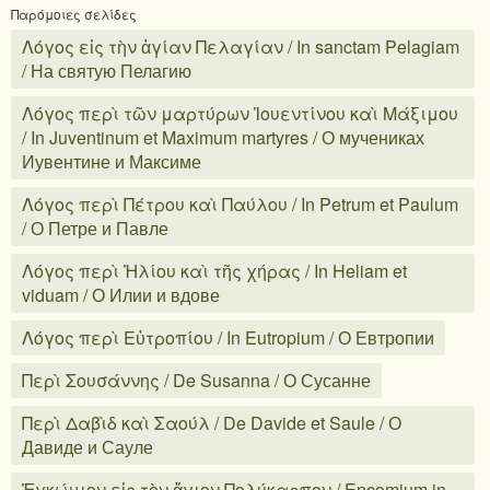
Παρόμοιες σελίδες
Λόγος εἰς τὴν ἁγίαν Πελαγίαν / In sanctam Pelagiam
/ На святую Пелагию
Λόγος περὶ τῶν μαρτύρων Ἰουεντίνου καὶ Μάξιμου
/ In Juventinum et Maximum martyres / О мучениках
Иувентине и Максиме
Λόγος περὶ Πέτρου καὶ Παύλου / In Petrum et Paulum
/ О Петре и Павле
Λόγος περὶ Ἠλίου καὶ τῆς χήρας / In Heliam et
viduam / О Илии и вдове
Λόγος περὶ Εὐτροπίου / In Eutropium / О Евтропии
Περὶ Σουσάννης / De Susanna / О Сусанне
Περὶ Δαβὶδ καὶ Σαούλ / De Davide et Saule / О
Давиде и Сауле
Ἐγκώμιον εἰς τὸν ἅγιον Πολύκαρπον / Encomium in