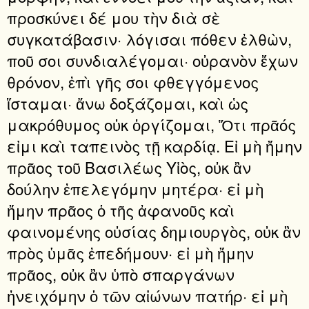
προσκύνει δέ μου τὴν διὰ σὲ
συγκατάβασιν· λόγισαι πόθεν ἐλθὼν,
ποῦ σοι συνδιαλέγομαι· οὐρανὸν ἔχων
θρόνον, ἐπὶ γῆς σοι φθεγγόμενος
ἵσταμαι· ἄνω δοξάζομαι, καὶ ὡς
μακρόθυμος οὐκ ὀργίζομαι, Ὅτι πρᾶός
εἰμι καὶ ταπεινὸς τῇ καρδίᾳ. Εἰ μὴ ἤμην
πρᾶος τοῦ Βασιλέως Υἱὸς, οὐκ ἂν
δούλην ἐπελεγόμην μητέρα· εἰ μὴ
ἤμην πρᾶος ὁ τῆς ἀφανοῦς καὶ
φαινομένης οὐσίας δημιουργὸς, οὐκ ἂν
πρὸς ὑμᾶς ἐπεδήμουν· εἰ μὴ ἤμην
πρᾶος, οὐκ ἂν ὑπὸ σπαργάνων
ἠνειχόμην ὁ τῶν αἰώνων πατήρ· εἰ μὴ