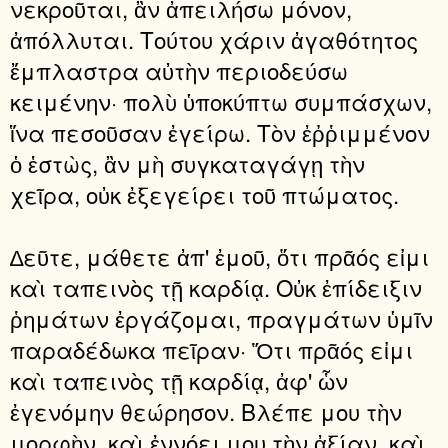
νεκροῦται, ἂν ἀπειλήσω μόνον,
ἀπόλλυται. Τούτου χάριν ἀγαθότητος
ἔμπλαστρα αὐτὴν περιοδεύσω
κειμένην· πολὺ ὑποκύπτω συμπάσχων,
ἵνα πεσοῦσαν ἐγείρω. Τὸν ἐῤῥιμμένον
ὁ ἑστὼς, ἂν μὴ συγκαταγάγῃ τὴν
χεῖρα, οὐκ ἐξεγείρει τοῦ πτώματος.
∆εῦτε, μάθετε ἀπ' ἐμοῦ, ὅτι πρᾶός εἰμι
καὶ ταπεινὸς τῇ καρδίᾳ. Οὐκ ἐπίδειξιν
ῥημάτων ἐργάζομαι, πραγμάτων ὑμῖν
παραδέδωκα πεῖραν· Ὅτι πρᾶός εἰμι
καὶ ταπεινὸς τῇ καρδίᾳ, ἀφ' ὧν
ἐγενόμην θεώρησον. Βλέπε μου τὴν
μορφὴν, καὶ ἐννόει μου τὴν ἀξίαν, καὶ