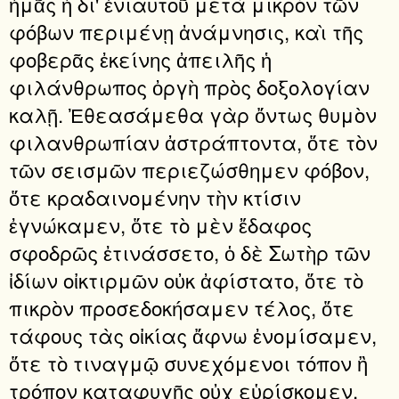
ἡμᾶς ἡ δι' ἐνιαυτοῦ μετὰ μικρὸν τῶν
φόβων περιμένῃ ἀνάμνησις, καὶ τῆς
φοβερᾶς ἐκείνης ἀπειλῆς ἡ
φιλάνθρωπος ὀργὴ πρὸς δοξολογίαν
καλῇ. Ἐθεασάμεθα γὰρ ὄντως θυμὸν
φιλανθρωπίαν ἀστράπτοντα, ὅτε τὸν
τῶν σεισμῶν περιεζώσθημεν φόβον,
ὅτε κραδαινομένην τὴν κτίσιν
ἐγνώκαμεν, ὅτε τὸ μὲν ἔδαφος
σφοδρῶς ἐτινάσσετο, ὁ δὲ Σωτὴρ τῶν
ἰδίων οἰκτιρμῶν οὐκ ἀφίστατο, ὅτε τὸ
πικρὸν προσεδοκήσαμεν τέλος, ὅτε
τάφους τὰς οἰκίας ἄφνω ἐνομίσαμεν,
ὅτε τὸ τιναγμῷ συνεχόμενοι τόπον ἢ
τρόπον καταφυγῆς οὐχ εὑρίσκομεν,