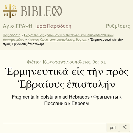
Αγια ΓΡΑΦΗ
Ιερά Παράδοση
Ρυθμίσεις
Παράδοσις
»
Έργα των αρχαίων αγίων πατέρων και εκκλησιαστικών
συγγραφέων
»
Φώτιος Κωνσταντινουπόλεως, 9ος αι.
» Ἑρμηνευτικὰ εἰς τὴν
πρὸς Ἑβραίους ἐπιστολήν
Φώτιος Κωνσταντινουπόλεως, 9ος αι.
Ἑρμηνευτικὰ εἰς τὴν πρὸς
Ἑβραίους ἐπιστολήν
Fragmenta in epistulam ad Hebraeos / Фрагменты к
Посланию к Евреям
pdf