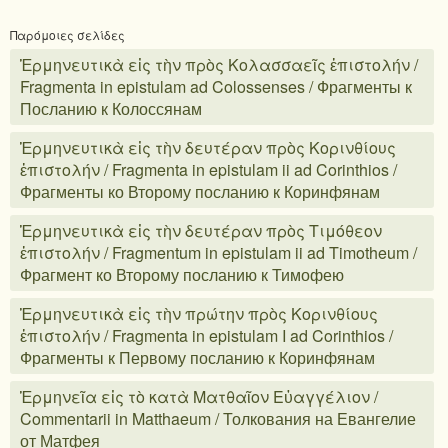
Παρόμοιες σελίδες
Ἑρμηνευτικὰ εἰς τὴν πρὸς Κολασσαεῖς ἐπιστολήν /
Fragmenta in epistulam ad Colossenses / Фрагменты к
Посланию к Колоссянам
Ἑρμηνευτικὰ εἰς τὴν δευτέραν πρὸς Κορινθίους
ἐπιστολήν / Fragmenta in epistulam ii ad Corinthios /
Фрагменты ко Второму посланию к Коринфянам
Ἑρμηνευτικὰ εἰς τὴν δευτέραν πρὸς Τιμόθεον
ἐπιστολήν / Fragmentum in epistulam ii ad Timotheum /
Фрагмент ко Второму посланию к Тимофею
Ἑρμηνευτικὰ εἰς τὴν πρώτην πρὸς Κορινθίους
ἐπιστολήν / Fragmenta in epistulam I ad Corinthios /
Фрагменты к Первому посланию к Коринфянам
Ἑρμηνεῖα εἰς τὸ κατὰ Ματθαῖον Εὐαγγέλιον /
Commentarii in Matthaeum / Толкования на Евангелие
от Матфея