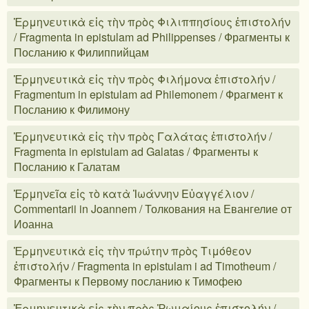
Ἑρμηνευτικὰ εἰς τὴν πρὸς Φιλιππησίους ἐπιστολήν
/ Fragmenta in epistulam ad Philippenses / Фрагменты к
Посланию к Филиппийцам
Ἑρμηνευτικὰ εἰς τὴν πρὸς Φιλήμονα ἐπιστολήν /
Fragmentum in epistulam ad Philemonem / Фрагмент к
Посланию к Филимону
Ἑρμηνευτικὰ εἰς τὴν πρὸς Γαλάτας ἐπιστολήν /
Fragmenta in epistulam ad Galatas / Фрагменты к
Посланию к Галатам
Ἑρμηνεῖα εἰς τὸ κατὰ Ἰωάννην Εὐαγγέλιον /
Commentarii in Joannem / Толкования на Евангелие от
Иоанна
Ἑρμηνευτικὰ εἰς τὴν πρώτην πρὸς Τιμόθεον
ἐπιστολήν / Fragmenta in epistulam i ad Timotheum /
Фрагменты к Первому посланию к Тимофею
Ἑρμηνευτικὰ εἰς τὴν πρὸς Ῥωμαίους ἐπιστολήν /