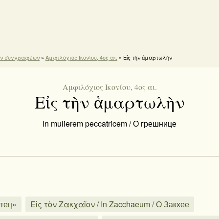
ών συγγραφέων
»
Αμφιλόχιος Ικονίου, 4ος αι.
» Εἰς τὴν ἁμαρτωλὴν
Αμφιλόχιος Ικονίου, 4ος αι.
Εἰς τὴν ἁμαρτωλὴν
In mulierem peccatricem / О грешнице
Отец»
Εἰς τὸν Ζακχαῖον / In Zacchaeum / О Закхее