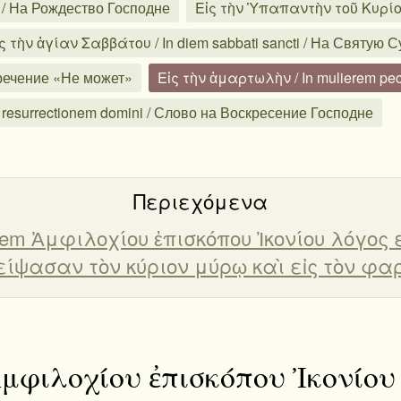
ni / На Рождество Господне
Εἰς τὴν Ὑπαπαντὴν τοῦ Κυρίου
ς τὴν ἁγίαν Σαββάτου / In diem sabbati sancti / На Святую 
изречение «Не может»
Εἰς τὴν ἁμαρτωλὴν / In mulierem pec
 resurrectionem domini / Слово на Воскресение Господне
Περιεχόμενα
icem Ἀμφιλοχίου ἐπισκόπου Ἰκονίου λόγος 
ίψασαν τὸν κύριον μύρῳ καὶ εἰς τὸν φαρ
 Ἀμφιλοχίου ἐπισκόπου Ἰκονίου