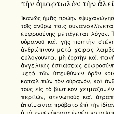
τὴν ἁμαρτωλὸν τὴν ἀλεί
Ἱκανῶς ἡμᾶς πρώην ἐψυχαγώγησεν ὁ Χριστὸς παρὰ Ζακχαίῳ ἑστιώμενος· ὅπου γὰρ Χριστὸς ἑστιᾶται καὶ τοῖς ἀνθρώ ποις συνανακλίνεται καὶ ποτοῦ καὶ τραπέζης ἀπολαύει τῆς ἡμετέρας, πάντα πρὸς τὸν τῆς εὐφροσύνης μετάγεται λόγον. Τίς γὰρ τελωνῶν ἢ πορνῶν καὶ τῶν τὰ ἄρρητα ἐργασαμένων δεινὰ τὸν οὐρανοῦ καὶ γῆς ποιητὴν στέγην ὑπελθόντα τελωνικὴν βλέπων καὶ τὸν τῶν σταχύων δοτῆρα ἄρτον ἀνθρώπινον μετὰ χεῖρας λαμβάνοντα καὶ τὸν τῶν βοτρύων χορηγὸν τῇ κοινωνίᾳ τοῦ ποτοῦ τὰς ληνοὺς εὐλογοῦντα, μὴ ἑορτὴν καὶ πανήγυριν θέσθαι τὸ πρᾶγμα δικαιώσειεν; Αὕτη ἀληθῶς ἑορτή, αὕτη ἀληθῶς ἀγγελικῆς ἑστιάσεως εὐφροσύνη, τὸ τὸν δεσπότην μετὰ δούλων, τὸν θεὸν μετὰ ἀνθρώπων, τὸν δικαστὴν μετὰ τῶν ὑπευθύνων ὁρᾶν κοινῆς ἀπολαύοντα τραπέζης. ∆ιὰ τοῦτο γὰρ ἐπὶ γῆς ἦλθεν οὐκ ἔρημον καταλιπὼν τὸν οὐρανόν, καὶ ἄνθρωπος γέγονεν οὐκ ἀποδὺς τὸ εἶναι θεός, ἵνα καὶ τὴν θάλασσαν πλέων τοὺς εἰς τὸ βιωτικὸν χειμαζομένους πέλαγος ἐκ τοῦ βυθοῦ ἀνασύρῃ τῆς ἁμαρτίας καὶ κώμας καὶ πόλεις περιϊών, στενωποὺς καὶ ἀτραποὺς καὶ δρόμους περιτρέχων τοὺς ἐν ταῖς τριόδοις πλανωμένους ὡς ἀποίμαντα πρόβατα ἐπὶ τὴν ἰδίαν ἐπαναγάγῃ ποίμνην. Αὐτὸς γάρ ἐστιν ὁ τὸ ἀπολωλὸς πρόβατον ἐπιζητῶν, ὁ τὰ ἐννενήκοντα ἐννέα καταλιπὼν καὶ περὶ τὴν τοῦ ἑνὸς παραγε νόμενος ζήτησιν. Ἐζήτει γὰρ τὸ ἓν οὔτε τῶν πολλῶν κατα φρονῶν οὔτε τοῦ πλήθους τὸ ἓν προκρίνων. Ἀλλὰ τὰ μὲν ἐννενήκοντα ἐννέα κατελίμπανεν, ἔδει γὰρ ἀσφαλῶς αὐτὰ ἐν τῇ μάνδρᾳ αὐλίζεσθαι· τὸ δὲ ἓν περιϊὼν ἐζήτει, ἵνα μὴ θοίνη τῷ διαβόλῳ γένηται. Πρόβατον γὰρ ἀποίμαντον θηρσὶν ἕτοιμον δεῖπνον καὶ ψυχὴ ἀσφράγιστος δαίμοσιν εὐεπιβούλευτος. Ὅθεν πρώην τὸν Ζακχαῖον ὡς πρόβατον ἐκ στόματος λύκου ἀφήρπασε καὶ τῇ μάνδρᾳ συνέμιξε καὶ σφραγίδος ἠξίωσεν. Ὡς γὰρ ποιμὴν πρόβατον ἀποπλανηθὲν θηρᾶσαι θέλων χειρόηθες ζῷον ἐᾷ, ἵνα ἀπολύτως νεμόμενον τὸ ἀποπηδῆσαν ἑλκύσῃ θήραμα, οὕτω καὶ ὁ τοῦ θεοῦ λόγος τὴν σάρκα ἣν ἐκ τῆς παρθένου ἀνέλαβεν, ὡς πρόβατον ἐν νομῇ, ἐν τῇ τραπέζῃ Ζακχαίου ἀφῆκεν, ἵνα τῷ κοινῷ τῆς ἑστιάσεως νόμῳ ἑλκύσας αὐτὸν πρὸς συνουσίαν λανθα νόντως τῇ οἰκείᾳ συζεύξῃ ποίμνῃ. Ἀλλὰ τοῦτο μὴ συνιέντες οἱ φαρισαῖοι ἐγόγγυζον ὁρῶντες αὐτὸν μετὰ τελωνῶν ἐσθίοντα. Ἀλλ' ἐκεῖνοι μὲν ὡς ἀσκὸς παλαιὸς διαρρηγνύσθωσαν, οὐ γὰρ δύνανται τὸν νέον τῆς διδασ καλίας δέξασθαι οἶνον· ἡμεῖς δὲ κατόπιν τοῦ φιλανθρώπου βαδίσωμεν ποιμένος. Ὁ γὰρ Ζακχαῖον τὸν τελώνην τῇ λογικῇ τῶν ἀποστόλων συνάψας ποίμνῃ, αὐτὸς καὶ τὴν πόρνην τὴν ἁμαρτωλόν, τὴν μυρίων κακῶν ἐργάτιν, ἐκ τοῦ φάρυγγος τοῦ διαβόλου ὡς ἀμνάδα ἑλκύσας τῇ ἀνεπηρεάστῳ ἀπέδωκεν μάνδρᾳ. Ἵνα δὲ γνῶτε καὶ τοῦ Χριστοῦ τὴν φιλανθρωπίαν καὶ τῶν φαρισαίων τὴν ἀλογίαν καὶ τῆς ἁμαρτωλοῦ τὴν παλινοδίαν, αὐτὰς ὑμῖν τὰς εὐαγγελικὰς παραθήσομαι ῥήσεις· ἐὰν γὰρ τοῦ ὕφους τοῦ ἀναγνώσματος ἐπακούσητε, ῥᾳδίως καὶ τῆς ἑρμηνείας τὴν ἔννοιαν ἀναμάσσεσθε. Ἠρώτησε, φησί, τις τῶν φαρισαίων τὸν Ἰησοῦν, ἵνα φάγῃ μετ' αὐτοῦ. Καὶ εἰσελθὼν εἰς τὸν οἶκον τοῦ φαρισαίου ἀνεκλίθη. Ὢ χάριτος ἀφράστου! Ὢ φιλανθρωπίας ἀρρήτου! Καὶ φαρισαίοις συνεστιᾶται καὶ τελώνας οὐκ ἀποσείεται καὶ πόρνας προσδέχεται καὶ Σαμαρείτιδι διαλέγεται καὶ Χανα ναίαν λόγου ἀξιοῖ καὶ τῇ αἱμορροούσῃ τὸ κράσπεδον παραχωρεῖ. Ναί, ἰατρὸς γάρ ἐστι πάντων ἐφαπτόμενος τῶν παθῶν, ἵνα πάν τας ὠφελήσ