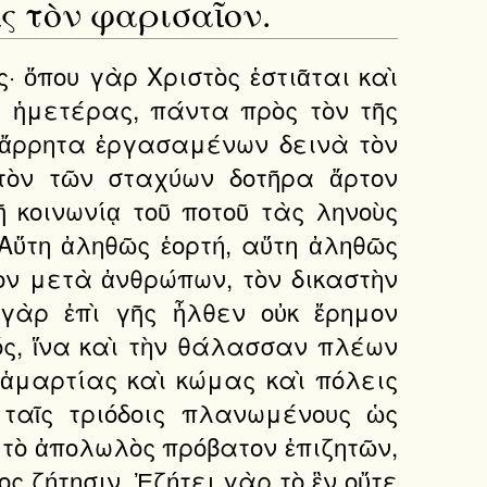
ς τὸν φαρισαῖον.
 γὰρ τί ἦν, ἵνα δείξω τί γέγονεν νῦν· λέγω αὐτῆς τῆς ἁμαρτίας τὰ πταίσματα, ἵνα δείξω τῆς μετανοίας τὰ κατορθώματα. Ἀλλ' αὕτη ἡ τῷ σώματι οὐκ ἀμέμπτως χρησαμένη τὸ πρίν, τοὺς μὲν διὰ βοστρύχων σαγηνεύουσα, τοὺς δὲ διὰ δακρύων φαρμάττουσα, τοὺς δὲ δι' ἀλείμματος γοητεύουσα, πάντας δὲ πανταχόθεν ἐπὶ τὸν βόρ βορον τῆς ἀκολασίας προσκαλουμένη, τὸν αἰσχρὸν αὐτῆς καὶ ἡδυπαθῆ ἔρωτα εἰς θεῖον καὶ ἐπουράνιον μεταβάλλει φίλτρον. Ὡς εἶδε γὰρ τὸν Ἰησοῦν ποτὲ μὲν ἀδέως τῇ Σαμαρείτιδι διαλεγόμε νον, ποτὲ δὲ τὴν Χαναναίαν προσιέμενον, ἄλλοτε τῆς αἱμορ ροούσης ἀνακηρύττοντα τὴν κλοπήν, καὶ πῆ μὲν τελώναις συν εσθίοντα, πῆ δὲ τῶν φαρισαίων τοὺς οἴκους καταλαμβάνοντα, ἐλογίσατο· Εἰ πόρνας καὶ ἁμαρτωλοὺς καὶ τελώνας προσίεται, μέχρι πότε ἀκαθέκτως οἰστρῶσα τὸ τῆς ἁμαρτίας πέλαγος ἀντλῶ; Οὐ μένω νέα, οὐ μένω καλή· πάντα γὰρ παρέρχεται, πάντα μαραίνεται, καὶ ἄνθη καὶ κρίνα καὶ τῶν προσώπων τὰ κάλλη. Τί οὖν πάθω ἐφ' οἷς ἔδρασα; Ἤδη γὰρ τὸ τῆς γεέννης πῦρ ἐννοῶ, ἤδη μου τὴν ψυχὴν μετάγνωσις λαμβάνει, ὅτι ἐπ' ὀλέθρῳ τῶν νέων βιαζομένη φανῆναι καλὴ ἐν ταῖς ἀγυίαις τῆς πόλεως, ἐν ταῖς ἀγοραῖς, ἐν ἀμφόδοις ἔτρεχον, δίκτυον μὲν τοὺς πόδας ἔχουσα καὶ σαγήνην τὴν γλῶσσαν. Ὢ πόσους νεανίσκους κατέθελγον μεστὸν ἀναιδείας βλέμμα περιφέρουσα! Ἐπὶ λύμῃ γὰρ τῶν θεατῶν ὡραϊζομένη πῆ μὲν πολυπλόκοις σειραῖς τὴν κεφαλὴν ἐπύργουν, πῆ δὲ νομάδας πλοκάμων ἐκ κορυφῆς εἴων κατὰ μετώπου πλανᾶσθαι· ἄλλοτε δὲ τὰς παρειὰς ἐφοίνισσον καὶ τοὺς ὀφθαλμοὺς κατέγραφον, καὶ ἄλλοτε δακρύων λιβάδας ἠφίουν τῇ κολακείᾳ ἐκτραχηλίζουσα τὴν ψυχήν. Τίς οὖν ἐπὶ τούτοις γένωμαι; Τίνα ἰατρὸν εὕρω τῶν ἀπείρων τούτων παθῶν; Ἐὰν ἀνθρώποις τὰ κατ' ἐμαυτὴν εἴπω, ἀνωφελής μοι γίνεται τῆς ἐξαγορεύσεως ὁ τρόπος. Ἀλλὰ καλύψω τὰ κακά; Ἀλλ' οὐ δύναμαι λαθεῖν· τίνα γὰρ λάθω θεὸν λαθεῖν μὴ δυναμένη; Ποῦ οὖν φύγω πανταχοῦ τὸν δικαστὴν εὑρίσκουσα τὸν μὴ φαινόμενον μέν, πανταχοῦ δὲ διελέγχοντά μου τὰ κακά; Μία μοι σωτηρίας ὑπολέλειπται ἐλπίς, ἕν μοι ἐφόδιον πρόκειται ζωῆς, τὸ τὸν Ἰησοῦν ἐπιγνῶναι καὶ αὐτῷ προσδραμεῖν. Ὁ γὰρ τελώνας προσδεχόμενος οὐκ ἀπαναίνεται πόρνην, ὁ φαρισαίοις συνεσ θίων οὐ παραιτεῖται τῆς ἁμαρτωλοῦ τὰ δάκρυα. Ἐπεὶ οὖν ἔγνων ὡς παρὰ Σιμῶνι φαρισαίῳ κατάγεται, ἀνδρὶ λεπρῷ καὶ ἁμαρτω λῷ, δραμοῦμαι πρὸς αὐτόν. Ἀλλὰ τί αἰτήσω προσελθοῦσα; Ὀφθαλμῶν ὑγίειαν; Ἀλλὰ πρόσκαιρος ἡ χάρις. Νόσου ἀπαλλαγήν; Ἀλλὰ μικρὸν τὸ κατόρθωμα, ὁ γὰρ αἰώνιος θάνατος τοῦ παρόντος ἐστὶ βαρύτερος. Πάντα παρεῖσα τὰ τοῦ σώματος τὸ τῆς ψυχῆς ἐπιζητήσω ἴαμα. Μίαν γὰρ εὑρίσκω λύσιν τῶν ἐπηρτη μένων κακῶν, ἐὰν τὸν δικαστὴν ἴδω, ἐὰν προλάβω τῆς κολάσεως τὸν καιρόν. Μιμήσομαι Ῥαὰβ τὴν πόρνην, γυναικὸς τὸν ἐνάρετον μεταδιώξω τρόπον· οὐδὲν γὰρ παρ' ἡμῶν βούλεται θεὸς ἢ γνώμης ἐναλλαγήν. Ταῦτα εὐσεβῶς ἐπισκεψαμένη καὶ τὴν διάνοιαν πρὸς πίστιν ἐπαλείψασα ἐπεισέρχεται τῷ Ἰησοῦ ὅπου ἀνέκειτο τὴν προτέραν ἀναίδειαν εἰς ὑπόθεσιν παρρησίας λαβοῦσα. Καὶ λέγει μὲν αὐτῷ οὐδέν· οὐ γὰρ ἐτόλμα, ᾔδει γὰρ ὡς ὁ τῶν λογισμῶν ἔφορος οὐ δεῖται λόγων. Τί γὰρ εἰπεῖν εἶχε τῷ τὰ πάντα εἰδότι; Ὅτι ἥμαρτεν; Ὅτι πολλῶν κακῶν ἐργάτις γέγονεν; Ὅτι ἐρῶσα καὶ ἐρωμένη τὴν πάνδημον ἡδονὴν ἐθεράπευσεν; Ταῦτα θεῷ δῆλα ἦν, οὐ πραττόμενα μόνον, ἀλλὰ καὶ ἐν τῷ ἀφανεῖ τῆς ψυχῆς βο