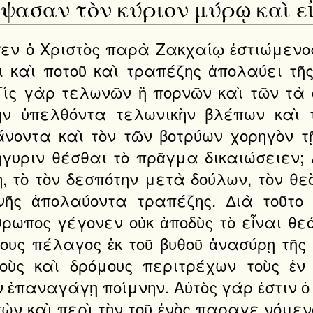
ψασαν τὸν κύριον μύρῳ καὶ εἰ
ῃ, πονηροὺς ἅμα καὶ ἀγαθούς, ἀχαρίστους καὶ εὐγνώ μονας. Ὅθεν καὶ νῦν ὑπὸ τοῦ φαρισαίου κληθεὶς εἰσέρχεται εἰς οἰκίαν τέως μεστὴν κακῶν. Ὅπου γὰρ φαρισαῖος, ἐκεῖ πονηρίας ὁρμητήριον, ἁμαρτίας καταγώγιον, ὑπεροψίας ὑποδοχή. Ἀλλὰ καὶ οὕτως αὐτοῦ διακειμένης τῆς οἰκίας οὐκ ἀπαξιοῖ παραγε νέσθαι ὁ κύριος. Εἰκότως· ὥσπερ γὰρ ὁ ἥλιος οὐ καταβλάπτεται βορβόρῳ τὰς οἰκείας ἀκτῖνας ἐπιβάλλων, ἀλλὰ τοὐναντίον καὶ τὴν ἐνοῦσαν ἀηδίαν περιμάσσεται μηδὲν αὐτὸς ὑβριζόμενος, οὕτω καὶ ὁ Χριστὸς ὡς ἥλιος δικαιοσύνης πάντα ἐναγῆ καὶ βέβη λον τόπον καταλαμβάνει καὶ τὴν δυσώδη ἁμαρτίαν ταῖς ἀκτῖσιν αὐτοῦ τῆς ἀγαθότητος ἀναλίσκει, οὐχ ὕβριν, οὐ μείωσιν, οὐ μο λυσμὸν ὑπομένων κατὰ τὸν τῆς θεότητος λόγον. Ὅθεν ἐπένευσεν εὐκόλως τῷ φαρισαίῳ καλοῦντι, ἠρεμῶν, σιωπῶν, ἀνεξέλεγκτον αὐτοῦ τὸν βίον ἀφείς. Πρῶτον μέν, ἵνα ἁγιάσῃ τοὺς κληθέντας, τὸν καλέσαντα, τῆς οἰκίας τὸ σύστημα, τῆς πολυτελείας τὰ βρώματα· ἔπειτα δεικνὺς ὡς οὐ φάσμα ἦν ἡ ἐνανθρώπησις, ἐκ τῆς ἀνακλίσεως, τῆς βρώσεως, τῆς πόσεως, τῆς τῶν σιτίων δαπάνης. Ἄλλως δέ, ἐπειδὴ ἤμελλεν ἡ πόρνη προσιέναι καὶ τὸν θερμὸν ἐκεῖνον καὶ διάπυρον τῆς μετανοίας δεικνύναι τρόπον, διὰ τοῦτο καλοῦντι τῷ φαρισαίῳ ἐπινεύει ταχέως, ἵνα ἐπ' ὄψεσι γραμματέων καὶ φαρισαίων τὰ οἰκεῖα ἐκτραγῳδήσασα κακὰ διδάξῃ αὐτοὺς πῶς δεῖ τοὺς ἁμαρτωλοὺς ἐπὶ ταῖς ἁμαρτίαις στυγνάζοντας ἐξευμενίζεσθαι θεόν. Ἰδοὺ γάρ, φησί, γυνὴ ἐν τῇ πόλει, ἥτις ἦν ἁμαρτωλός. Γυνή, ἡ εὐόλισθος φύσις, τὸ πρῶτον δίκτυον τοῦ διαβόλου, ἡ τῆς πλάνης εἰσαγωγή, ἡ τῆς παραβάσεως διδάσκαλος, ἡ βοηθὸς μὲν γεναμένη, πολεμία δὲ ἀναδειχθεῖσα, ἡ γεναμένη κατὰ φύσιν καλή, ἐκ προαιρέσεως δὲ ἀποδειχθεῖσα κακή, ἡ θανάτου πρόξενος, ἡ τὸ κάλλος τοῦ ξύλου δείξασα καὶ ὅλον τὸν παράδεισον ἀπολέσασα. Καὶ ἰδοὺ γυνή, φησίν, ἐν τῇ πόλει, ἥτις ἦν ἁμαρτωλός, τὰ τῆς Εὔας φέρουσα βάρη, πολλοῖς κακοῖς βριθομένη. Ἐρῶ δὲ αὐτῆς τῶν προτέρων κακῶν τὴν δαψίλειαν, ἵνα γνῶτε αὐτῆς τῆς μετανοίας τὴν πολυτέλειαν. Ὁ θεὸς ἐκ τῆς πλευρᾶς τοῦ Ἀδὰμ ὀστέον λαβὼν καὶ τοῦτο σαρκώσας τὴν Εὔαν εἰργάσατο, ἣν δὲ γυναῖκα καλέσας ἔδωκε βοηθὸν τῷ Ἀδάμ. Ἀλλὰ μετὰ τὸ ἁμαρτεῖν καὶ παραβῆναι τὸν νόμον καὶ ἐκβληθῆναι τοῦ παραδείσου καὶ θάνατον τὸ ἐπιτίμιον λαβεῖν, ἵνα μὴ τῷ θανάτῳ δαπανώμενον ἄρδην τὸ γένος ἀπώλη ται, γάμον ἐπιστρατεύει τῷ θανάτῳ, ἵν' ὁ μὲν σπείρῃ, ὁ δὲ θερίζῃ, ὁ μὲν τέμνῃ, ὁ δὲ βλαστάνῃ. Καὶ ὅτι μετὰ τὸ θανάτῳ ὑποβληθῆναι ἡ τοῦ γάμου ἐδόθη χάρις, δῆλον ἐκ τοῦ τὸν Ἀδὰμ μετὰ τὴν ἔξοδον τοῦ παραδείσου συναφθῆναι τῇ Εὔᾳ. Γέγραπται γὰρ ὅτι μετὰ τὸ ἐξελθεῖν ἐκ τοῦ παραδείσου, τότε ἔγνω Ἀδὰμ τὴν γυναῖκα αὐτοῦ. Πρὸ τῆς ἁμαρτίας οὖν παρθενία ἦν ἀμόλυντον τηροῦσα τὸν χιτῶνα τῆς φύσεως, μετὰ δὲ τὴν παράβασιν, μετὰ τὴν τοῦ θανάτου ἀπόφασιν ὁ γάμος ἀντεισήχθη, ἵνα ἀντλοῦντα τὸν θάνατον νικήσῃ βρύων καὶ τρυγῶντα ἡττήσῃ φύων. Ἐπεὶ οὖν ἐπὶ διαδοχῇ τοῦ γένους καὶ ἐπὶ αὐξήσει τῆς φύσεως ὁ τοῦ γάμου ἐδόθη νόμος, τῷ μὲν ἀνθρώπῳ ἡδόνην ἐνέσπειρε, τὸ δὲ θῆλυ θωπευτικὸν ἐποίησεν· οὐχ ἵνα ἑταιρικῶς πρὸς μίξεις ἐρεθίζων ται, ἀλλ' ἵνα ἐννόμως πρὸς γάμον συνάπτωνται. Ὅθεν ἡ μὲν ἔνθεσμος τοῦ γάμου μῖξις τιμία παρὰ τῷ θεῷ, ἡ δὲ πρὸς χάριν τῶν ἡδονῶν ἐκτελουμένη θανάτῳ ὑποβέβληται. Τίμιος γὰρ ὁ γάμος καὶ ἡ κοίτη ἀμίαντος· πόρνους δὲ καὶ μοιχοὺς κρινεῖ ὁ θεός. Αἱ οὖν χάριν παιδογονίας ἐννόμως τοῖς ἀνδράσι μιγνύμεναι ἀνέγκλητοί εἰσιν, ὥσπερ ἡ Σάρρα καὶ ἡ Ῥεβέκκα καὶ ἡ Ῥαχήλ, καὶ εἴ τις ἄλλη ἀπ' αὐτῆς· αἱ δὲ λόγῳ ἡδυπαθείας τοὺς νέους πρὸς ἀκολασίαν διεγείρουσαι, ὡς φθείρουσαι τὸν ναὸν τοῦ θεοῦ, παραδίδονται φθορᾷ. Εἴ τις γάρ, φησί, φθείρει τὸν ναὸν τοῦ θεοῦ, φθερεῖ τοῦτον ὁ θεός. Ὧν καὶ αὕτη μία ἦν, ἡ μετὰ χεῖρας ἁμαρτωλός. Τὴν γὰρ φύσιν καπηλεύουσα καὶ ταῖς ἔξωθεν βαφαῖς τὰς παρειὰς φοινίσ σουσα καὶ τέχνῃ βιαζομένη φανῆναι καλή, τοὺς νέους πρὸς ἀκολασίαν ὑπέσυρεν, ἀπροόπτως αὐτοὺς εἰς τὸ τῆς πορνείας ἀποκλίνουσα βάραθρον. Ταῦτα δὲ λέγω οὐ κωμῳδῶν αὐτὴν ἐφ' οἷς ἔδρασε πρίν, ἀλλ' ἐπαινῶν αὐτὴν ἀφ' οἵων οἵα γέγονεν ἄφνω· λέγω