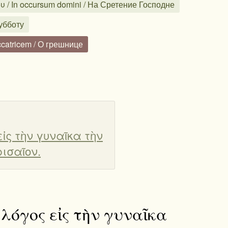
 / In occursum domini / На Сретение Господне
Субботу
catricem / О грешнице
εἰς τὴν γυναῖκα τὴν
ισαῖον.
 λόγος εἰς τὴν γυναῖκα