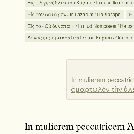
Εἰς τὰ γενέθλια τοῦ Κυρίου / In natalitia domi
Εἰς τὸν Λάζαρον / In Lazarum / На Лазаря
Εἰ
Εἰς τὸ «Οὐ δύναται» / In illud Non potest / На 
Λόγος εἰς τὴν ἀνάστασιν τοῦ Κυρίου / Oratio in
In mulierem peccatr
ἁμαρτωλὸν τὴν ἀλε
In mulierem peccatricem