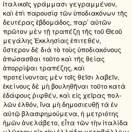
ἰταλικοῖς γράμμασι γεγραμμένον,
καὶ ἐπὶ παρουσίᾳ τῶν ὑποδιακόνων τῆς
δευτέρας ἑβδομάδος, παρ’ αὐτῶν
πρῶτον μὲν τῇ τραπέζῃ τῆς τοῦ Θεοῦ
μεγάλης Ἐκκλησίας ἐπιτεθέν,
ὕστερον δὲ διὰ τὸ τοὺς ὑποδιακόνους
ἀπώσασθαι τοῦτο καὶ τῆς θείας
ἀπορρίψαι τρα­πέζης, καὶ
προτείνοντας μὲν τοῖς θεῖσι λαβεῖν,
ἐκείνους δὲ μὴ βουληθῆναι τοῦτο κατὰ
ἐδάφους ῥιφθέν, καὶ εἰς χεῖρας πολ­
λῶν ἐλθόν, ἵνα μὴ δημοσιευθῇ τὰ ἐν
αὐτῷ βλασφημούμενα, ἡ μετριότης
ἡμῶν ἀνελάβετο, εἶτα τῶν τὴν ἰταλίδα
γλῶτταν εἰς τὴν ἑλλάδα μεταβάλλειν