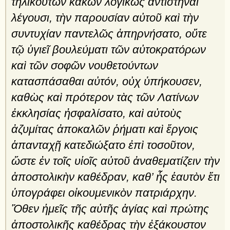
τηλικούτων κακῶν λογικῶς ἀντιστῆναι
λέγουσι, τὴν παρουσίαν αὐτοῦ καὶ τὴν
συντυχίαν παντελῶς ἀπηρνήσατο, οὔτε
τῷ ὑγιεῖ βουλεύματι τῶν αὐτοκρατόρων
καὶ τῶν σοφῶν νουθετούντων
κατασπάσαθαι αὐτόν, οὐχ ὑπήκουσεν,
καθὼς καὶ πρότερον τὰς τῶν Λατίνων
ἐκκλησίας ἠσφαλίσατο, καὶ αὐτοὺς
ἀζυμίτας ἀποκαλῶν ῥήματι καὶ ἔργοις
ἁπανταχῇ κατεδιώξατο ἐπὶ τοσοῦτον,
ὥστε ἐν τοῖς υἱοῖς αὐτοῦ ἀναθεματίζειν τὴν
ἀποστολικὴν καθέδραν, καθ’ ἧς ἑαυτὸν ἔτι
ὑπογράφει οἰκουμενικὸν πατριάρχην.
Ὅθεν ἡμεῖς τῆς αὐτῆς ἁγίας καὶ πρώτης
ἀποστολικῆς καθέδρας τὴν ἐξάκουστον