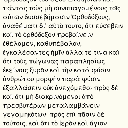
πάντας τοὺς μὴ συνυπαγομένους τοῖς
αὐτῶν δυσσεβήμασιν Ὀρθοδόξους,
ἀναθέματι δι’ αὐτὸ τοῦτο, ὅτι εὐσεβεῖν
καὶ τὸ ὀρθόδοξον προβαίνειν
ἐθέλομεν, καθυπέβαλον,
ἐγκαλέσαντες ἡμῖν ἄλλα τέ τινα καὶ
ὅτι τοὺς πώγωνας παραπλησίως
ἐκείνοις ξυρᾶν καὶ τὴν κατὰ φύσιν
ἀνθρώπου μορφὴν παρὰ φύσιν
ἐξαλλάσειν οὐκ ἀνεχόμεθα· πρὸς δὲ
καὶ ὅτι μὴ διακρινόμενοι ἀπὸ
πρεσβυτέρων μεταλαμβάνειν
γεγαμηκότων· πρὸς ἐπὶ πᾶσιν δὲ
τούτοις, καὶ ὅτι τὸ ἱερὸν καὶ ἅγιον