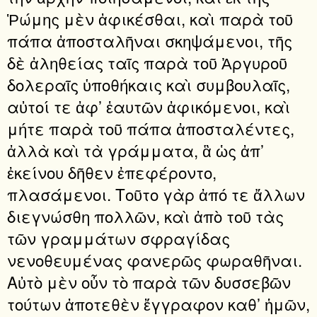
Ῥώμης μὲν ἀφικέσθαι, καὶ παρὰ τοῦ
πάπα ἀποσταλῆναι σκηψάμενοι, τῆς
δὲ ἀληθείας ταῖς παρὰ τοῦ Ἀργυροῦ
δολεραῖς ὑποθήκαις καὶ συμβουλαῖς,
αὐτοί τε ἀφ’ ἑαυτῶν ἀφικόμενοι, καὶ
μήτε παρὰ τοῦ πάπα ἀποσταλέντες,
ἀλλὰ καὶ τὰ γράμματα, ἃ ὡς ἀπ’
ἐκείνου δῆθεν ἐπεφέροντο,
πλασάμενοι. Τοῦτο γὰρ ἀπό τε ἄλλων
διεγνώσθη πολλῶν, καὶ ἀπὸ τοῦ τὰς
τῶν γραμμάτων σφραγίδας
νενοθευμένας φανερῶς φωραθῆναι.
Αὐτὸ μὲν οὖν τὸ παρὰ τῶν δυσσεβῶν
τούτων ἀποτεθὲν ἔγγραφον καθ’ ἡμῶν,