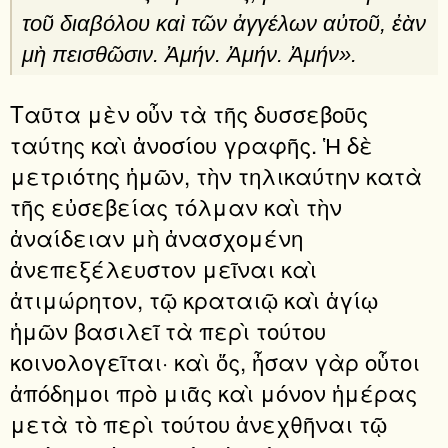
τοῦ διαβόλου καὶ τῶν ἀγγέλων αὐτοῦ, ἐὰν
μὴ πεισθῶσιν. Ἀμήν. Ἀμήν. Ἀμήν».
Ταῦτα μὲν οὖν τὰ τῆς δυσσεβοῦς
ταύτης καὶ ἀνοσίου γρα­φῆς. Ἡ δὲ
μετριότης ἡμῶν, τὴν τηλικαύτην κατὰ
τῆς εὐσεβείας τόλμαν καὶ τὴν
ἀναίδειαν μὴ ἀνασχομένη
ἀνεπεξέλευστον μεῖναι καὶ
ἀτιμώρητον, τῷ κραταιῷ καὶ ἁγίῳ
ἡμῶν βασιλεῖ τὰ περὶ τούτου
κοινολογεῖται· καὶ ὅς, ἦσαν γὰρ οὗτοι
ἀπόδημοι πρὸ μιᾶς καὶ μόνον ἡμέρας
μετὰ τὸ περὶ τούτου ἀνεχθῆναι τῷ