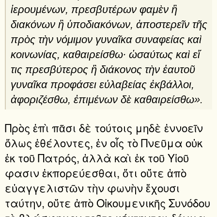
ἱερουμένων, πρεσβυ­τέρων φαμὲν ἢ
διακόνων ἢ ὑποδιακόνων, ἀποστερεῖν τῆς
πρὸς τὴν νόμιμον γυναῖκα συναφείας καὶ
κοινωνίας, καθαιρείσθω· ὡσαύτως καὶ εἴ
τις πρεσβύτερος ἢ διάκονος τὴν ἑαυτοῦ
γυναῖκα προφάσει εὐλαβείας ἐκβάλλοι,
ἀφοριζέσθω, ἐπιμένων δὲ καθαιρείσθω».
Πρὸς ἐπὶ πᾶσι δὲ τούτοις μηδὲ ἐννοεῖν
ὅλως ἐθέλοντες, ἐν οἷς τὸ Πνεῦμα οὐκ
ἐκ τοῦ Πατρός, ἀλλὰ καὶ ἐκ τοῦ Υἱοῦ
φασιν ἐκπορεύεσθαι, ὅτι οὔτε ἀπὸ
εὐαγγελιστῶν τὴν φωνὴν ἔχουσι
ταύτην, οὔτε ἀπὸ Οἰκουμενικῆς Συνόδου