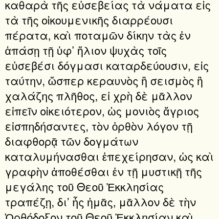
καθαρὰ τῆς εὐσεβείας τὰ νάματα εἰς
τὰ τῆς οἰκουμενικῆς διαρρέουσι
πέρατα, καὶ ποταμῶν δίκην τὰς ἐν
ἁπάσῃ τῇ ὑφ’ ἥλιον ψυχὰς τοῖς
εὐσεβέσι δόγμασι καταρδεύουσιν, εἰς
ταύτην, ὥσπερ κεραυνὸς ἢ σει­σμὸς ἢ
χαλάζης πλῆθος, εἰ χρὴ δὲ μᾶλλον
εἰπεῖν οἰκειότερον, ὡς μονιὸς ἄγριος
εἰσπηδήσαντες, τὸν ὀρθὸν λόγον τῇ
δια­φθορᾷ τῶν δογμάτων
καταλυμήνασθαι ἐπεχείρησαν, ὡς καὶ
γραφὴν ἀποθέσθαι ἐν τῇ μυστικῇ τῆς
μεγάλης τοῦ Θεοῦ Ἐκ­κλησίας
τραπέζῃ, δι’ ἧς ἡμᾶς, μᾶλλον δὲ τὴν
Ὀρθόδοξον τοῦ Θεοῦ Ἐκκλησίαν καὶ