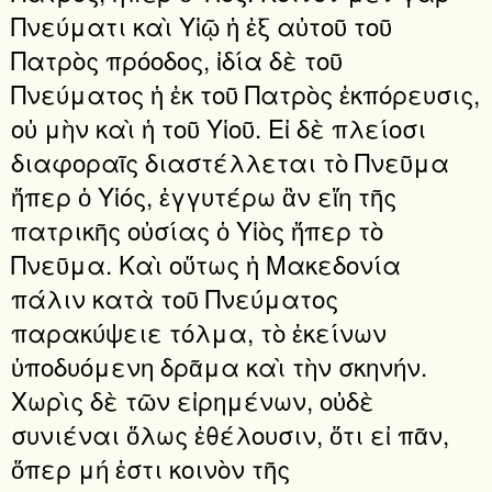
Πνεύματι καὶ Υἱῷ ἡ ἐξ αὐτοῦ τοῦ
Πατρὸς πρόοδος, ἰδία δὲ τοῦ
Πνεύματος ἡ ἐκ τοῦ Πατρὸς ἐκπόρευσις,
οὐ μὴν καὶ ἡ τοῦ Υἱοῦ. Εἰ δὲ πλείοσι
διαφοραῖς διαστέλλεται τὸ Πνεῦμα
ἤπερ ὁ Υἱός, ἐγγυτέρω ἂν εἴη τῆς
πατρικῆς οὐσίας ὁ Υἱὸς ἤπερ τὸ
Πνεῦμα. Καὶ οὕτως ἡ Μακεδονία
πάλιν κατὰ τοῦ Πνεύματος
παρακύψειε τόλμα, τὸ ἐκείνων
ὑποδυόμενη δρᾶμα καὶ τὴν σκηνήν.
Χωρὶς δὲ τῶν εἰρημένων, οὐδὲ
συνιέναι ὅλως ἐθέλουσιν, ὅτι εἰ πᾶν,
ὅπερ μή ἐστι κοινὸν τῆς