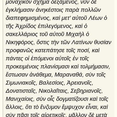
μοναχικὸν σχῆμα δεξάμενος, νῦν δὲ
ἐγκλήμασιν ἀνηκέστοις παρὰ πολλῶν
διαπεφημισμένος, καὶ μετ’ αὐτοῦ Λέων ὁ
τῆς Ἀχρίδος ἐπιλεγόμενος, καὶ ὁ
σακελλάριος τοῦ αὐτοῦ Μιχαὴλ ὁ
Νικηφόρος, ὅστις τὴν τῶν Λατίνων θυσίαν
προφανῶς κατεπάτησε τοῖς ποσί, καὶ
πάντες οἱ ἑπόμενοι αὐτοῖς ἐν τοῖς
προκειμένοις πλανίσμασι καὶ τολμήμασιν,
ἔστωσαν ἀνάθεμα, Μαραναθά, σὺν τοῖς
Σιμωνιακοῖς, Βαλεσίοις, Ἀρειανοῖς,
Δονατισταῖς, Νικολαΐταις, Σεβηριανοῖς,
Μανιχαίοις, σὺν οἷς δογματίζουσι καὶ τοῖς
ἄλλοις, ὅτι τὸ ἔνζυμον ἔμψυχον εἶναι, καὶ
σὺν πᾶσι τοῖς αἱρετικοῖς, μᾶλλον δὲ μετὰ