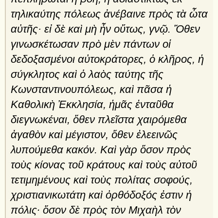
τηλικαύτης πόλεως ἀνέβαινε πρὸς τὰ ὦτα
αὐτῆς· εἰ δὲ καὶ μὴ ἦν οὕτως, γνῷ. Ὅθεν
γινωσκέτωσαν πρὸ μὲν πάντων οἱ
δεδοξασμένοι αὐτοκράτορες, ὁ κλῆρος, ἡ
σύγκλητος καὶ ὁ λαὸς ταύτης τῆς
Κωνσταντινουπόλεως, καὶ πᾶσα ἡ
Καθολικὴ Ἐκκλησία, ἡμᾶς ἐνταῦθα
διεγνωκέναι, ὅθεν πλεῖστα χαιρόμεθα
ἀγαθὸν καὶ μέγιστον, ὅθεν ἐλεεινῶς
λυπούμεθα κακόν. Καὶ γὰρ ὅσον πρὸς
τοὺς κίονας τοῦ κράτους καὶ τοὺς αὐτοῦ
τετιμημένους καὶ τοὺς πολίτας σοφούς,
χριστιανικωτάτη καὶ ὀρθόδοξός ἐστιν ἡ
πόλις· ὅσον δὲ πρὸς τὸν Μιχαὴλ τὸν