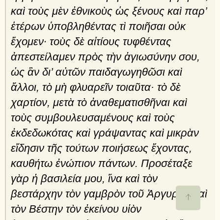
καὶ τοὺς μὲν ἐθνικοὺς ὡς ξένους καὶ παρ’
ἑτέρων ὑποβληθέντας τὶ ποιῆσαι οὐκ
ἔχομεν· τοὺς δὲ αἰτίους τυφθέντας
ἀπεστείλαμεν πρὸς τὴν ἁγιωσύνην σου,
ὡς ἂν δι’ αὐτῶν παιδαγωγηθῶσι καὶ
ἄλλοι, τὸ μὴ φλυαρεῖν τοιαῦτα· τὸ δὲ
χαρτίον, μετὰ τὸ ἀναθεματισθῆναι καὶ
τοὺς συμβουλευσαμένους καὶ τοὺς
ἐκδεδωκότας καὶ γράψαντας καὶ μικρὰν
εἴδησιν τῆς τούτων ποιήσεως ἔχοντας,
καυθήτω ἐνώπιον πάντων. Προσέταξε
γὰρ ἡ βασιλεία μου, ἵνα καὶ τὸν
βεστάρχην τὸν γαμβρὸν τοῦ Ἀργυροῦ καὶ
τὸν Βέστην τὸν ἐκείνου υἱὸν