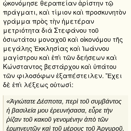
ᾠκονόμησε θεραπείαν ἀρίστην τῷ
πράγματι, καὶ τίμιον καὶ προσκυνητὸν
γράμμα πρὸς τὴν ἡμετέραν
μετριότητα διὰ Στεφάνου τοῦ
ὁσιωτάτου μοναχοῦ καὶ οἰκονόμου τῆς
μεγάλης Ἐκκλησίας καὶ Ἰωάννου
μαγίστρου καὶ ἐπὶ τῶν δεήσεων καὶ
Κώνσταντος βεστάρχου καὶ ὑπάτου
τῶν φιλοσόφων ἐξαπέστειλεν. Ἔχει
δὲ ἐπὶ λέξεως οὐτωσί:
«Ἁγιώτατε Δέσποτα, περὶ τοῦ συμβάντος
ἡ βασιλεία μου ἐρευνήσασα, εὗρε τὴν
ῥίζαν τοῦ κακοῦ γενομένην ἀπὸ τῶν
ἑρμηνευ­τῶν καὶ τοῦ μέρους τοῦ Ἀργυροῦ,