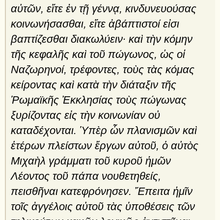
αὐτῶν, εἴτε ἐν τῇ γέννᾳ, κινδυνευούσας
κοινωνήσασθαι, εἴτε ἀβάπτιστοί εἰσι
βαπτίζεσθαι διακωλύειν· καὶ τὴν κόμην
τῆς κεφαλῆς καὶ τοῦ πώγωνος, ὡς οἱ
Ναζωρηνοί, τρέφοντες, τοὺς τὰς κόμας
κείροντας καὶ κατὰ τὴν διάταξιν τῆς
Ῥωμαϊκῆς Ἐκκλη­σίας τοὺς πώγωνας
ξυρίζοντας εἰς τὴν κοινωνίαν οὐ
καταδέχονται. Ὑπὲρ ὧν πλανισμῶν καὶ
ἑτέρων πλείστων ἔργων αὐτοῦ, ὁ αὐτὸς
Μιχαὴλ γράμματι τοῦ κυροῦ ἡμῶν
Λέοντος τοῦ πάπα νουθετηθείς,
πεισθῆναι κατεφρόνησεν. Ἔπειτα ἡμῖν
τοῖς ἀγγέλοις αὐτοῦ τὰς ὑποθέσεις τῶν