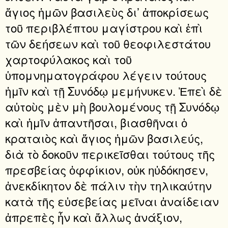
ἅγιος ἡμῶν βασιλεὺς δι’ ἀποκρίσεως
τοῦ περι­βλέπτου μαγίστρου καὶ ἐπὶ
τῶν δεήσεων καὶ τοῦ θεοφιλεστά­του
χαρτοφύλακος καὶ τοῦ
ὑπομνηματογράφου λέγειν τούτους
ἡμῖν καὶ τῇ Συνόδῳ μεμήνυκεν. Ἐπεὶ δὲ
αὐτοὺς μὲν μὴ βουλομένους τῇ Συνόδῳ
καὶ ἡμῖν ἀπαντῆσαι, βιασθῆναι ὁ
κραταιὸς καὶ ἅγιος ἡμῶν βασιλεύς,
διὰ τὸ δοκοῦν περικεῖσθαι τούτους τῆς
πρεσβείας ὀφφίκιον, οὐκ ηὐδόκησεν,
ἀνεκδίκητον δὲ πάλιν τὴν τηλικαύτην
κατὰ τῆς εὐσεβείας μεῖναι ἀναίδειαν
ἀπρεπὲς ἦν καὶ ἄλλως ἀνάξιον,