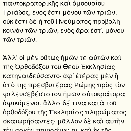
παντοκρατορικῆς καὶ ὁμοουσίου
Τριάδος, ἑνός ἐστι μόνου τῶν τριῶν,
οὐκ ἔστι δὲ ἡ τοῦ Πνεύματος προβολὴ
κοινὸν τῶν τριῶν, ἑνὸς ἄρα ἐστὶ μόνου
τῶν τριῶν.
Ἀλλ’ οἱ μὲν οὕτως ἡμῶν τε αὐτῶν καὶ
τῆς Ὀρθοδόξου τοῦ Θεοῦ Ἐκκλησίας
κατηναιδεύσαντο· ἀφ’ ἑτέρας μὲν ἢ
ἀπὸ τῆς πρεσβυτέρας Ῥώμης πρὸς τὸν
φιλευσεβέστατον ἡμῶν αὐτο­κράτορα
ἀφικόμενοι, ἄλλα δέ τινα κατὰ τοῦ
ὀρθοδόξου τῆς Ἐκκλησίας πληρώματος
σκαιωρήσαντες· μᾶλλον δὲ καὶ αὐτὴν
τὴν ἀρχὴν ποιησάμενοι, καὶ ἐκ τῆς