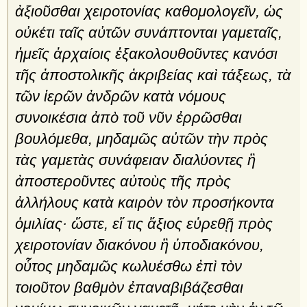
ἀξιοῦσθαι χειροτονίας καθομολογεῖν, ὡς
οὐκέτι ταῖς αὐτῶν συνάπτονται γαμεταῖς,
ἡμεῖς ἀρχαίοις ἐξακολουθοῦντες κανόσι
τῆς ἀποστολικῆς ἀκριβείας καὶ τάξεως, τὰ
τῶν ἱερῶν ἀνδρῶν κατὰ νόμους
συνοικέσια ἀπὸ τοῦ νῦν ἐρρῶσθαι
βουλόμεθα, μηδαμῶς αὐτῶν τὴν πρὸς
τὰς γαμετὰς συνάφειαν διαλύοντες ἢ
ἀποστεροῦντες αὐτοὺς τῆς πρὸς
ἀλλήλους κατὰ καιρὸν τὸν προσήκοντα
ὁμι­λίας· ὥστε, εἴ τις ἄξιος εὑρεθῇ πρὸς
χειροτονίαν διακόνου ἢ ὑποδιακόνου,
οὗτος μηδαμῶς κωλυέσθω ἐπὶ τὸν
τοιοῦτον βαθμὸν ἐπαναβιβάζεσθαι