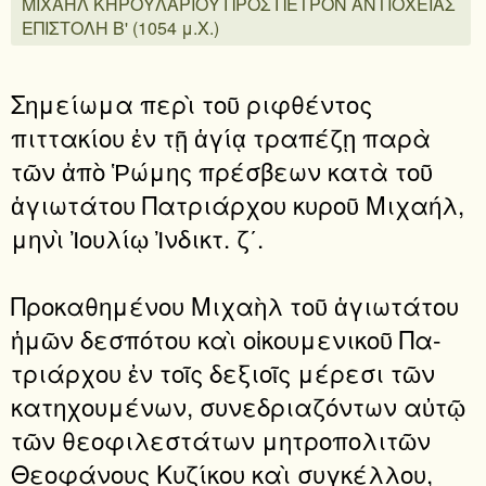
ΜΙΧΑΗΛ ΚΗΡΟΥΛΑΡΙΟΥ ΠΡΟΣ ΠΕΤΡΟΝ ΑΝΤΙΟΧΕΙΑΣ
ΕΠΙΣΤΟΛΗ Β' (1054 μ.Χ.)
Σημείωμα περὶ τοῦ ριφθέντος
πιττακίου ἐν τῇ ἁγίᾳ τραπέζῃ παρὰ
τῶν ἀπὸ Ῥώμης πρέσβεων κατὰ τοῦ
ἁγιωτάτου Πατριάρχου κυροῦ Μιχαήλ,
μηνὶ Ἰουλίῳ Ἰνδικτ. ζ΄.
Προκαθημένου Μιχαὴλ τοῦ ἁγιωτάτου
ἡμῶν δεσπότου καὶ οἰκουμενικοῦ Πα­
τριάρχου ἐν τοῖς δεξιοῖς μέρεσι τῶν
κατηχουμένων, συνεδριαζόντων αὐτῷ
τῶν θεοφιλεστάτων μητροπολιτῶν
Θεοφάνους Κυζίκου καὶ συγκέλλου,