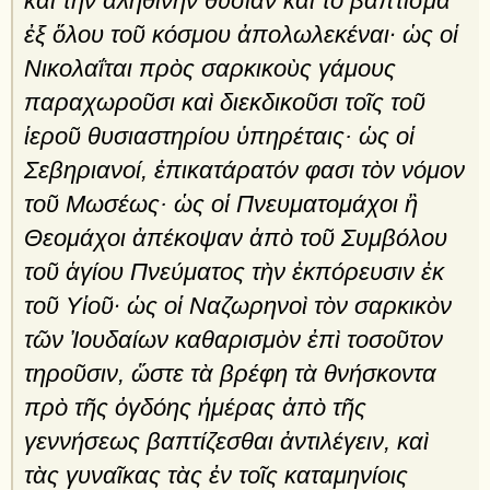
καὶ τὴν ἀληθινὴν θυσίαν καὶ τὸ βάπτισμα
ἐξ ὅλου τοῦ κόσμου ἀπολωλεκέναι· ὡς οἱ
Νικολαΐται πρὸς σαρκικοὺς γάμους
παραχωροῦσι καὶ διεκδικοῦσι τοῖς τοῦ
ἱεροῦ θυσιαστηρίου ὑπηρέταις· ὡς οἱ
Σεβηριανοί, ἐπικατάρατόν φασι τὸν νόμον
τοῦ Μωσέως· ὡς οἱ Πνευματομάχοι ἢ
Θεομάχοι ἀπέκοψαν ἀπὸ τοῦ Συμβόλου
τοῦ ἁγίου Πνεύματος τὴν ἐκπόρευσιν ἐκ
τοῦ Υἱοῦ· ὡς οἱ Ναζωρηνοὶ τὸν σαρκικὸν
τῶν Ἰουδαίων καθαρισμὸν ἐπὶ τοσοῦτον
τηροῦσιν, ὥστε τὰ βρέφη τὰ θνήσκοντα
πρὸ τῆς ὀγδόης ἡμέρας ἀπὸ τῆς
γεννήσεως βαπτίζεσθαι ἀντιλέγειν, καὶ
τὰς γυναῖκας τὰς ἐν τοῖς καταμηνίοις