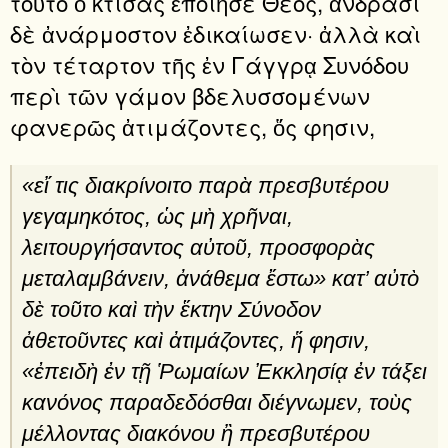
τοῦτο ὁ κτίσας ἐποίησε Θεός, ἀνδράσι
δὲ ἀνάρμοστον ἐδικαίωσεν· ἀλλὰ καὶ
τὸν τέταρτον τῆς ἐν Γάγγρᾳ Συνό­δου
περὶ τῶν γάμον βδελυσσομένων
φανερῶς ἀτιμάζοντες, ὅς φησιν,
«εἴ τις διακρίνοιτο παρὰ πρεσβυτέρου
γεγαμηκότος, ὡς μὴ χρῆναι,
λειτουργήσαντος αὐτοῦ, προσφορὰς
μεταλαμβάνειν, ἀνάθεμα ἔστω» κατ’ αὐτὸ
δὲ τοῦτο καὶ τὴν ἕκτην Σύνοδον
ἀθετοῦντες καὶ ἀτιμάζοντες, ἥ φησιν,
«ἐπειδὴ ἐν τῇ Ῥωμαίων Ἐκκλησίᾳ ἐν τάξει
κανόνος παραδεδόσθαι διέγνωμεν, τοὺς
μέλλοντας διακόνου ἢ πρεσβυτέρου