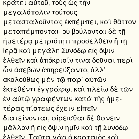
κράτει αὐτοῦ, τοὺς ὡς τὴν
μεγαλόπολιν τούτους
μετασταλοῦντας ἐκπέμπει, καὶ θᾶττον
μεταπέμπονται· οὐ βούλονται δὲ τῇ
ἡμετέρᾳ μετριότητι προσελθεῖν ἢ τῇ
ἱερᾷ καὶ μεγάλη Συνόδῳ εἰς ὄψιν
ἐλθεῖν καὶ ἀπόκρισίν τινα δοῦναι περὶ
ὧν ἀσεβῶν ἀπηρεύξαντο, ἀλλ’
ἀκολούθως μὲν τῷ παρ’ αὐτῶν
ἐκτεθέντι ἐγγράφῳ, καὶ πλείω δὲ τῶν
ἐν αὐτῷ γραφέντων κατὰ τῆς ἡμε­
τέρας πίστεως ἔχειν εἰπεῖν
διατείνονται, αἱρεῖσθαι δὲ θανεῖν
μᾶλλον ἢ εἰς ὄψιν ἡμῖν καὶ τῇ Συνόδῳ
ἐλθεῖν. Ταῦτα γὰρ ὁ κραταιὸς καὶ