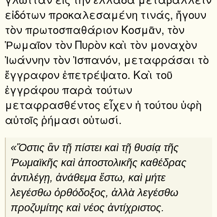
εἰδότων προκαλεσαμένη τινάς, ἤγουν
τὸν πρωτοσπαθάριον Κοσμᾶν, τὸν
Ῥωμαῖον τὸν Πυρὸν καὶ τὸν μοναχὸν
Ἰωάννην τὸν Ἰσπανόν, μεταφράσαι τὸ
ἔγγραφον ἐπετρέψατο. Καὶ τοῦ
ἐγγράφου παρὰ τούτων
μεταφρασθέντος εἶχεν ἡ τούτου ὑφὴ
αὐτοῖς ῥήμασι οὑτωσί.
«Ὅστις ἂν τῇ πίστει καὶ τῇ θυσίᾳ τῆς
Ῥωμαϊκῆς καὶ ἀποστολικῆς καθέδρας
ἀντιλέγῃ, ἀνάθεμα ἔστω, καὶ μήτε
λεγέσθω ὀρθόδοξος, ἀλλὰ λεγέσθω
προζυμίτης καὶ νέος ἀντίχριστος.