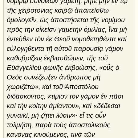
νομίμῳ συνοικῶν γαμετῇ, μήτε μὴν ἐν τῷ
τῆς χειροτονίας καιρῷ ἀπαιτείσθω
ὁμολογεῖν, ὡς ἀποστήσεται τῆς νομίμου
πρὸς τὴν οἰκείαν γαμετὴν ὁμιλίας, ἵνα μὴ
ἐντεῦθεν τὸν ἐκ Θεοῦ νομοθετηθέντα καὶ
εὐλογηθεντα τῇ αὐτοῦ παρουσίᾳ γάμον
καθυβρίζειν ἐκβιασθῶμεν, τῆς τοῦ
Εὐαγγελίου φωνῆς ἐκβοώσης, «οὖς ὁ
Θεὸς συνέζευξεν ἀνθρω­πος μὴ
χωριζέτω», καὶ τοῦ Ἀποστόλου
διδάσκοντος, «τίμιον τὸν γάμον ἐν πᾶσι
καὶ τὴν κοίτην ἀμίαντον», καὶ «δέδεσαι
γυναικί, μὴ ζήτει λύσιν»· εἴ τις οὖν
τολμήσῃ, παρὰ τοὺς ἀπο­στολικοὺς
κανόνας κινούμενος, τινὰ τῶν