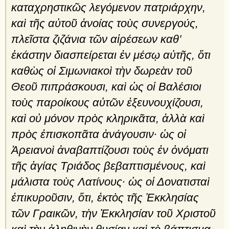
καταχρηστικῶς λεγόμενον πατριάρχην,
καὶ τῆς αὐτοῦ ἀνοίας τοὺς συνεργούς,
πλεῖστα ζιζάνια τῶν αἱρέσεων καθ’
ἑκάστην διασπείρεται ἐν μέσῳ αὐτῆς, ὅτι
καθὼς οἱ Σιμωνιακοὶ τὴν δωρεὰν τοῦ
Θεοῦ πιπράσκουσι, καὶ ὡς οἱ Βαλέσιοι
τοὺς παροίκους αὐτῶν ἐξευνουχίζουσι,
καὶ οὐ μόνον πρὸς κληρικᾶτα, ἀλλὰ καὶ
πρὸς ἐπισκοπᾶτα ἀνάγουσιν· ὡς οἱ
Ἀρειανοὶ ἀναβαπτίζουσι τοὺς ἐν ὀνόματι
τῆς ἁγίας Τριάδος βεβαπτισμένους, καὶ
μάλιστα τοὺς Λατίνους· ὡς οἱ Δονατισταὶ
ἐπικυροῦσιν, ὅτι, ἐκτὸς τῆς Ἐκκλησίας
τῶν Γραικῶν, τὴν Ἐκκλησίαν τοῦ Χριστοῦ