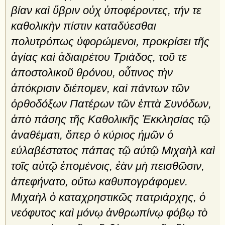
βίαν καὶ ὕβριν οὐχ ὑποφέροντες, τήν τε
καθολικὴν πίστιν καταδύεσθαι
πολυτρόπως ὑφορώμενοι, προκρίσει τῆς
ἁγίας καὶ ἀδιαιρέτου Τριάδος, τοῦ τε
ἀποστολικοῦ θρόνου, οὗτινος τὴν
ἀπόκρισιν διέπομεν, καὶ πάντων τῶν
ὀρθοδόξων Πατέρων τῶν ἑπτὰ Συνόδων,
ἀπὸ πάσης τῆς Καθολικῆς Ἐκκλη­σίας τῷ
ἀναθέματι, ὅπερ ὁ κύριος ἡμῶν ὁ
εὐλαβέστατος πάπας τῷ αὐτῷ Μιχαὴλ καὶ
τοῖς αὐτῷ ἑπομένοις, ἐὰν μὴ πεισθῶσιν,
ἀπεφήνατο, οὕτω καθυπογράφομεν.
Μιχαὴλ ὁ καταχρηστικῶς πατριάρχης, ὁ
νεόφυτος καὶ μόνῳ ἀνθρωπίνῳ φόβῳ τὸ