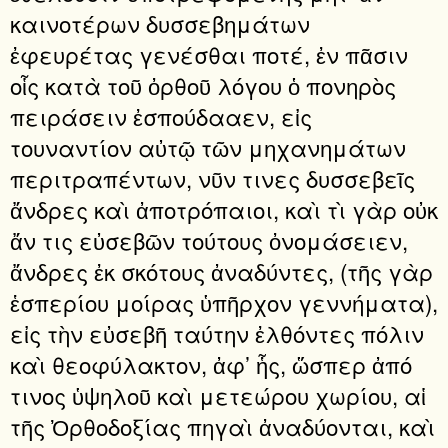
καινοτέρων δυσσεβημάτων
ἐφευρέτας γενέσθαι ποτέ, ἐν πᾶσιν
οἷς κατὰ τοῦ ὀρθοῦ λόγου ὁ πονηρὸς
πειράσειν ἐσπούδααεν, εἰς
τουναντίον αὐτῷ τῶν μηχανημάτων
περιτραπέντων, νῦν τινες δυσσεβεῖς
ἄνδρες καὶ ἀποτρόπαιοι, καὶ τὶ γὰρ οὐκ
ἄν τις εὐσεβῶν τούτους ὀνομάσειεν,
ἄνδρες ἐκ σκότους ἀναδύντες, (τῆς γὰρ
ἑσπερίου μοίρας ὑπῆρχον γεννήματα),
εἰς τὴν εὐσεβῆ ταύτην ἐλθόντες πόλιν
καὶ θεοφύλακτον, ἀφ’ ἧς, ὥσπερ ἀπό
τινος ὑψηλοῦ καὶ μετεώρου χωρίου, αἱ
τῆς Ὀρθοδοξίας πηγαὶ ἀναδύονται, καὶ