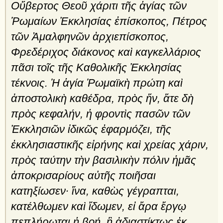
Οὕβερτος Θεοῦ χάριτι τῆς ἁγίας τῶν
Ῥωμαίων Ἐκκλησίας ἐπίσκοπος, Πέτρος
τῶν Ἀμαλφηνῶν ἀρχιεπίσκοπος,
Φρεδέριχος διάκονος καὶ καγκελλάριος
πᾶσι τοῖς τῆς Καθολικῆς Ἐκκλησίας
τέκνοις. Ἡ ἁγία Ῥωμαϊκὴ πρώτη καὶ
ἀποστολικὴ καθέδρα, πρὸς ἥν, ἅτε δὴ
πρὸς κεφαλήν, ἡ φροντὶς πασῶν τῶν
Ἐκκλησιῶν ἰδικῶς ἐφαρμόζει, τῆς
ἐκκλησιαστικῆς εἰρήνης καὶ χρείας χάριν,
πρὸς ταύτην τὴν βασιλικὴν πόλιν ἡμᾶς
ἀποκρισαρίους αὐτῆς ποιῆσαι
κατηξίωσεν· ἵνα, καθὼς γέγραπται,
κατέλθωμεν καὶ ἴδωμεν, εἰ ἄρα ἔργῳ
πεπλήρωται ἡ βοή, ἣ ἀδιαστίκτως ἐκ