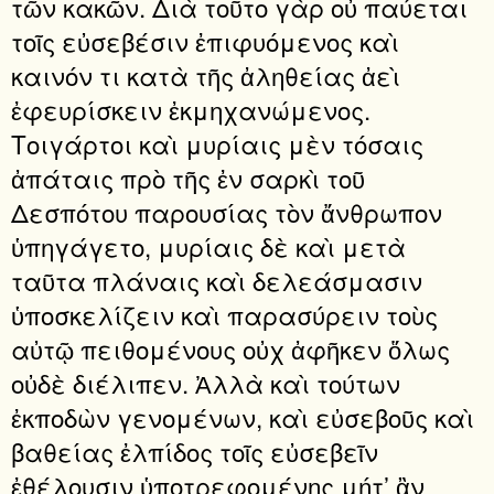
τῶν κακῶν. Διὰ τοῦτο γὰρ οὐ παύεται
τοῖς εὐσεβέσιν ἐπιφυόμενος καὶ
καινόν τι κατὰ τῆς ἀληθείας ἀεὶ
ἐφευρίσκειν ἐκμηχανώμενος.
Τοιγάρτοι καὶ μυρίαις μὲν τόσαις
ἀπάταις πρὸ τῆς ἐν σαρκὶ τοῦ
Δεσπότου παρουσίας τὸν ἄνθρωπον
ὑπηγάγετο, μυρίαις δὲ καὶ μετὰ
ταῦτα πλάναις καὶ δελεάσμασιν
ὑποσκελίζειν καὶ παρασύρειν τοὺς
αὐτῷ πειθομένους οὐχ ἀφῆκεν ὅλως
οὐδὲ διέλιπεν. Ἀλλὰ καὶ τούτων
ἐκποδὼν γενομένων, καὶ εὐσεβοῦς καὶ
βαθείας ἐλ­πίδος τοῖς εὐσεβεῖν
ἐθέλουσιν ὑποτρεφομένης μήτ’ ἂν