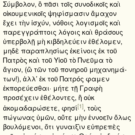
Σύμβολον, ὃ πᾶσι τοῖς συνοδικοῖς καὶ
οἰκουμενικοῖς ψηφίσμασιν ἄμαχον
ἔχει τὴν ἰσχύν, νόθοις λογισμοῖς καὶ
παρεγγράπτοις λόγοις καὶ θράσους
ὑπερβολῇ μὴ κιβδηλεύειν ἐθέλομεν,
μηδὲ παραπλησίως ἐκείνοις ἐκ τοῦ
Πατρὸς καὶ τοῦ Υἱοῦ τὸ Πνεῦμα τὸ
ἅγιον, (ὢ τῶν τοῦ πονηροῦ μηχανημά­
των!), ἀλλ’ ἐκ τοῦ Πατρός φαμεν
ἐκπορεύεσθαι· μήτε τῇ Γρα­φὴ
προσέχειν ἐθέλοντες, ἣ οὐκ
[1]
ἀκομαδαρώσετε, φησί
, τοὺς
πώγωνας ὑμῶν, οὔτε μὴν ἐννοεῖν ὅλως
βουλόμενοι, ὅτι γυναιξὶν εὐπρεπὲς