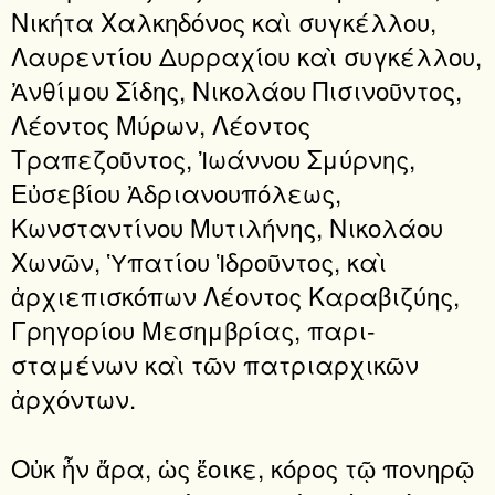
Νικήτα Χαλκηδόνος καὶ συγκέλλου,
Λαυρεντίου Δυρραχίου καὶ συγκέλλου,
Ἀνθίμου Σίδης, Νικολάου Πισινοῦντος,
Λέοντος Μύρων, Λέοντος
Τραπεζοῦντος, Ἰωάννου Σμύρνης,
Εὐσεβίου Ἀδριανουπόλεως,
Κωνσταντίνου Μυτιλήνης, Νικολάου
Χωνῶν, Ὑπατίου Ἱδροῦντος, καὶ
ἀρχιεπισκόπων Λέοντος Καραβιζύης,
Γρηγορίου Μεσημβρίας, παρι­
σταμένων καὶ τῶν πατριαρχικῶν
ἀρχόντων.
Οὐκ ἦν ἄρα, ὡς ἔοικε, κόρος τῷ πονηρῷ