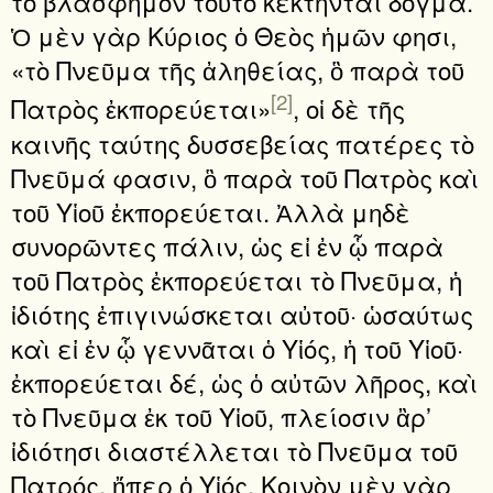
τὸ βλάσφημον τοῦτο κέκτηνται δόγμα.
Ὁ μὲν γὰρ Κύριος ὁ Θεὸς ἡμῶν φησι,
«τὸ Πνεῦμα τῆς ἀληθείας, ὃ παρὰ τοῦ
[2]
Πατρὸς ἐκπορεύεται»
, οἱ δὲ τῆς
καινῆς ταύτης δυσσεβείας πατέρες τὸ
Πνεῦμά φασιν, ὃ πα­ρὰ τοῦ Πατρὸς καὶ
τοῦ Υἱοῦ ἐκπορεύεται. Ἀλλὰ μηδὲ
συνορῶντες πάλιν, ὡς εἰ ἐν ᾧ παρὰ
τοῦ Πατρὸς ἐκπορεύεται τὸ Πνεῦμα, ἡ
ἰδιότης ἐπιγινώσκεται αὐτοῦ· ὡσαύτως
καὶ εἰ ἐν ᾧ γεννᾶται ὁ Υἱός, ἡ τοῦ Υἱοῦ·
ἐκπορεύεται δέ, ὡς ὁ αὐτῶν λῆρος, καὶ
τὸ Πνεῦμα ἐκ τοῦ Υἱοῦ, πλείοσιν ἂρ’
ἰδιότησι διαστέλλεται τὸ Πνεῦμα τοῦ
Πατρός, ἤπερ ὁ Υἱός. Κοινὸν μὲν γὰρ