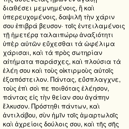
διαθέσει μεμνημένοις, ἢ καὶ
ὑπερευχομένοις, δαψιλῆ τὴν χάριν
σου ἐπιβρά βευσον· τοῖς ἐντειλαμένοις
τῇ ἡμετέρᾳ ταλαιπώρῳ ἀναξιότητι
ὑπὲρ αὐτῶν εὔχεσθαι τὰ ὠφέλιμα
χάρισαι, καὶ τὰ πρὸς σωτηρίαν
αἰτήματα παράσχες, καὶ πλούσια τὰ
ἐλέη σου καὶ τοὺς οἰκτιρμοὺς αὐτοῖς
ἐξαπόστειλον. Πάντας, εὔσπλαγχνε,
τοὺς ἐπὶ σοὶ πε ποιθότας ἐλέησον,
πάντας εἰς τὴν θείαν σου ἀγάπην
ἕλκυσον. Πρόστηθι πάντων, καὶ
ἀντιλάβου, σὺν ἡμῖν τοῖς ἁμαρτωλοῖς
καὶ ἀχρείοις δούλοις σου, καὶ τῆς σῆς