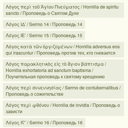
Λόγος περὶ τοῦ Ἁγίου Πνεύματος / Homilia de spiritu
sancto / Проповедь о Святом Духе
Λόγος ΙΔʹ / Sermo 14 / Проповедь 14
Λόγος ΙΕʹ / Sermo 15 / Проповедь 15
Λόγος κατὰ τῶν ὀργιζομένων / Homilia adversus eos
qui irascuntur / Проповедь против тех, кто гневается
Λόγος παρακλητικὸς εἰς τὸ ἅγιον βάπτισμα /
Homilia exhortatoria ad sanctum baptisma /
Поучительная проповедь к святому крещению
Λόγος περὶ συνευνησίας / Sermo de contubernalibus /
Проповедь о сожительстве
Λόγος περὶ φθόνου / Homilia de invidia / Проповедь о
зависти
Λόγος ΙϚʹ / Sermo 16 / Проповедь 16