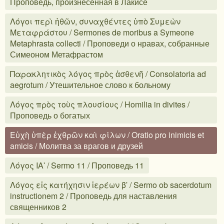
Проповедь, произнесённая в Лакисе
Λόγοι περὶ ἠθῶν, συναχθέντες ὑπὸ Συμεὼν
Μεταφράστου / Sermones de moribus a Symeone
Metaphrasta collecti / Проповеди о нравах, собранные
Симеоном Метафрастом
Παρακλητικὸς λόγος πρὸς ἀσθενῆ / Consolatoria ad
aegrotum / Утешительное слово к больному
Λόγος πρὸς τοὺς πλουσίους / Homilia in divites /
Проповедь о богатых
Εὐχὴ ὑπὲρ ἐχθρῶν καὶ φίλων / Oratio pro inimicis et
amicis / Молитва за врагов и друзей
Λόγος ΙΑʹ / Sermo 11 / Проповедь 11
Λόγος εἰς κατήχησιν ἱερέων βʹ / Sermo ob sacerdotum
instructionem 2 / Проповедь для наставления
священников 2