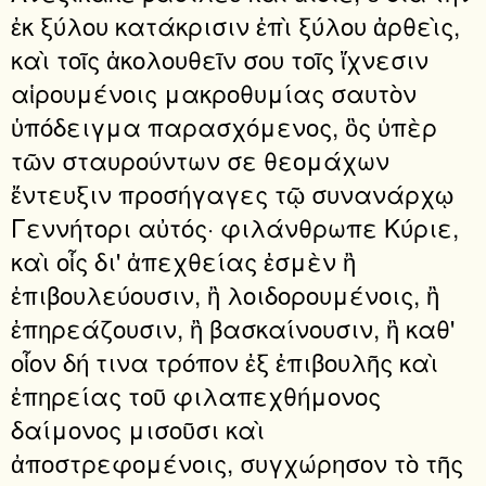
ἐκ ξύλου κατάκρισιν ἐπὶ ξύλου ἀρθεὶς,
καὶ τοῖς ἀκολουθεῖν σου τοῖς ἴχνεσιν
αἱρουμένοις μακροθυμίας σαυτὸν
ὑπόδειγμα παρασχόμενος, ὃς ὑπὲρ
τῶν σταυρούντων σε θεομάχων
ἔντευξιν προσήγαγες τῷ συνανάρχῳ
Γεννήτορι αὐτός· φιλάνθρωπε Κύριε,
καὶ οἷς δι' ἀπεχθείας ἐσμὲν ἢ
ἐπιβουλεύουσιν, ἢ λοιδορουμένοις, ἢ
ἐπηρεάζουσιν, ἢ βασκαίνουσιν, ἢ καθ'
οἷον δή τινα τρόπον ἐξ ἐπιβουλῆς καὶ
ἐπηρείας τοῦ φιλαπεχθήμονος
δαίμονος μισοῦσι καὶ
ἀποστρεφομένοις, συγχώρησον τὸ τῆς