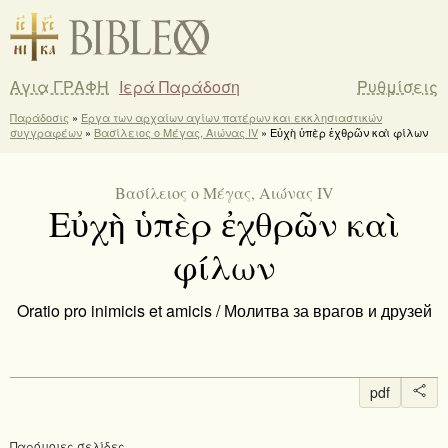
Αγια ΓΡΑΦΗ
Ιερά Παράδοση
Ρυθμίσεις
Παράδοσις
»
Έργα των αρχαίων αγίων πατέρων και εκκλησιαστικών
συγγραφέων
»
Βασίλειος ο Μέγας, Αιώνας IV
» Εὐχὴ ὑπὲρ ἐχθρῶν καὶ φίλων
Βασίλειος ο Μέγας, Αιώνας IV
Εὐχὴ ὑπὲρ ἐχθρῶν καὶ
φίλων
Oratio pro inimicis et amicis / Молитва за врагов и друзей
pdf
Παρόμοιες σελίδες