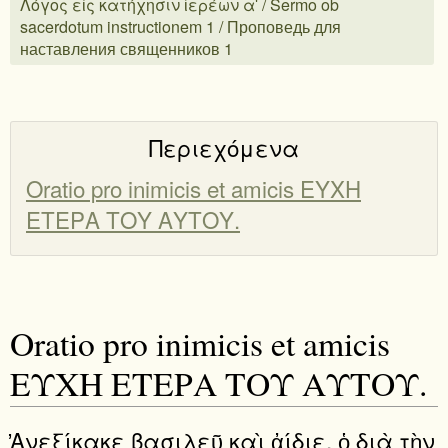
Λόγος εἰς κατήχησιν ἱερέων αʹ / Sermo ob
sacerdotum instructionem 1 / Проповедь для
наставления священников 1
Περιεχόμενα
Oratio pro inimicis et amicis ΕΥΧΗ
ΕΤΕΡΑ ΤΟΥ ΑΥΤΟΥ.
Oratio pro inimicis et amicis
ΕΥΧΗ ΕΤΕΡΑ ΤΟΥ ΑΥΤΟΥ.
̓Ανεξίκακε βασιλεῦ καὶ ἀίδιε, ὁ διὰ τὴν