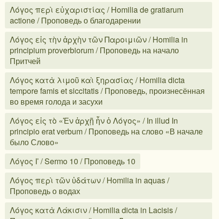
Λόγος περὶ εὐχαριστίας / Homilia de gratiarum
actione / Проповедь о благодарении
Λόγος εἰς τὴν ἀρχὴν τῶν Παροιμιῶν / Homilia in
principium proverbiorum / Проповедь на начало
Притчей
Λόγος κατὰ λιμοῦ καὶ ξηρασίας / Homilia dicta
tempore famis et siccitatis / Проповедь, произнесённая
во время голода и засухи
Λόγος εἰς τὸ «Ἐν ἀρχῇ ἦν ὁ Λόγος» / In illud In
principio erat verbum / Проповедь на слово «В начале
было Слово»
Λόγος Ιʹ / Sermo 10 / Проповедь 10
Λόγος περὶ τῶν ὑδάτων / Homilia in aquas /
Проповедь о водах
Λόγος κατὰ Λάκισιν / Homilia dicta in Lacisis /