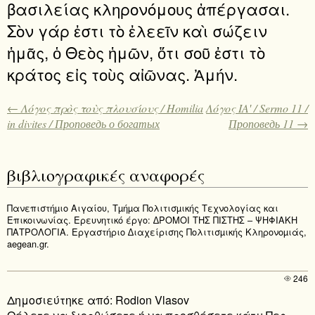
βασιλείας κληρονόμους ἀπέργασαι.
Σὸν γάρ ἐστι τὸ ἐλεεῖν καὶ σώζειν
ἡμᾶς, ὁ Θεὸς ἡμῶν, ὅτι σοῦ ἐστι τὸ
κράτος εἰς τοὺς αἰῶνας. Ἀμήν.
← Λόγος πρὸς τοὺς πλουσίους / Homilia
Λόγος ΙΑʹ / Sermo 11 /
in divites / Проповедь о богатых
Проповедь 11 →
βιβλιογραφικές αναφορές
Πανεπιστήµιο Αιγαίου, Τµήµα Πολιτισµικής Τεχνολογίας και
Επικοινωνίας. Ερευνητικό έργο: ∆ΡΟΜΟΙ ΤΗΣ ΠΙΣΤΗΣ – ΨΗΦΙΑΚΗ
ΠΑΤΡΟΛΟΓΙΑ. Εργαστήριο ∆ιαχείρισης Πολιτισµικής Κληρονοµιάς,
aegean.gr.
246
Δημοσιεύτηκε από: Rodion Vlasov