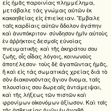
εἰς ἡμᾶς παροινίας πλημμέλημα,
μετάβαλε τὰς γνώμας αὐτῶν ἐκ
κακοηθείας εἰς ἐπιείκειαν. Ἔμβαλε
ταῖς καρδίαις αὐτῶν ἄδολον ἀγάπην
καὶ ἀνυπόκριτον· σύνδησον ἡμῖν αὐτοὺς
ἐν ἀῤῥήκτοις δεσμοῖς εὐνοίας
πνευματικῆς· καὶ τῆς ἀκηράτου σου
ζωῆς, οἷς οἶδας λόγοις, κοινωνοὺς
ἀποτέλεσον· τοὺς δὲ ἀγαπῶντας ἡμᾶς,
ἢ καὶ εἰς τὰς σωματικὰς χρείας διὰ τὸ
σὸν διακονοῦντας ἅγιον ὄνομα, ταῖς
πλουσίαις σου δωρεαῖς ἀντάμειψαι,
καὶ τῆς λήξεως τῶν πιστῶν καὶ
φρονίμων οἰκονόμων ἀξίωσον. Καὶ τοῖς
τῆς ἀσθενείας ἡμῶν ἐν ἀγαθῇ