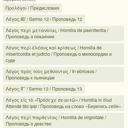
Προλόγοι / Предисловия
Λόγος ΙΒʹ / Sermo 12 / Проповедь 12
Λόγος περὶ μετανοίας / Homilia de paenitentia /
Проповедь о покаянии
Λόγος περὶ ἐλέους καὶ κρίσεως / Homilia de
misericordia et judicio / Проповедь о милосердии и
суде
Λόγος πρὸς τοὺς μεθύοντας / In ebriosos /
Проповедь к пьяницам
Λόγος ΙΓʹ / Sermo 13 / Проповедь 13
Λόγος εἰς τὸ «Πρόσεχε σεαυτῷ» / Homilia in illud
Attende tibi ipsi / Проповедь на слово «Берегись себя»
Λόγος περὶ παρθενίας / Homilia de virginitate /
Проповедь о девстве