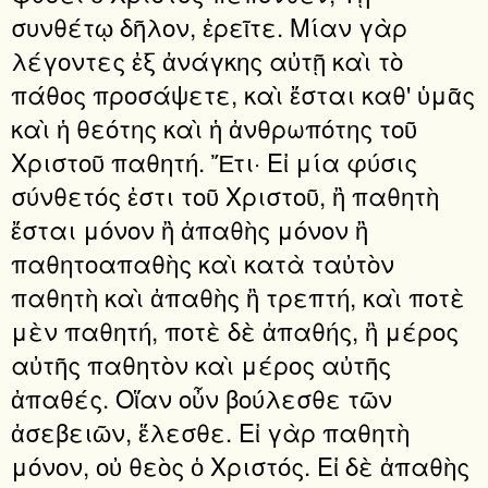
συνθέτῳ δῆλον, ἐρεῖτε. Μίαν γὰρ
λέγοντες ἐξ ἀνάγκης αὐτῇ καὶ τὸ
πάθος προσάψετε, καὶ ἔσται καθ' ὑμᾶς
καὶ ἡ θεότης καὶ ἡ ἀνθρωπότης τοῦ
Χριστοῦ παθητή. Ἔτι· Εἰ μία φύσις
σύνθετός ἐστι τοῦ Χριστοῦ, ἢ παθητὴ
ἔσται μόνον ἢ ἀπαθὴς μόνον ἢ
παθητοαπαθὴς καὶ κατὰ ταὐτὸν
παθητὴ καὶ ἀπαθὴς ἢ τρεπτή, καὶ ποτὲ
μὲν παθητή, ποτὲ δὲ ἀπαθής, ἢ μέρος
αὐτῆς παθητὸν καὶ μέρος αὐτῆς
ἀπαθές. Οἵαν οὖν βούλεσθε τῶν
ἀσεβειῶν, ἕλεσθε. Εἰ γὰρ παθητὴ
μόνον, οὐ θεὸς ὁ Χριστός. Εἰ δὲ ἀπαθὴς