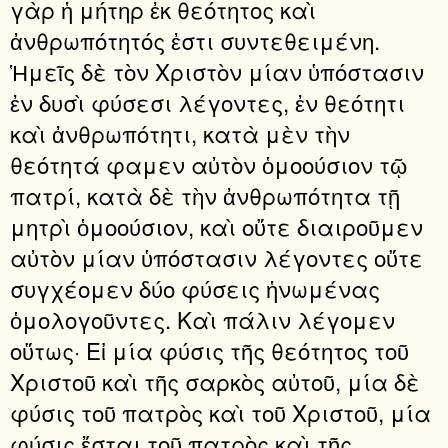
γὰρ ἡ μήτηρ ἐκ θεότητος καὶ
ἀνθρωπότητός ἐστι συντεθειμένη.
Ἡμεῖς δὲ τὸν Χριστὸν μίαν ὑπόστασιν
ἐν δυσὶ φύσεσι λέγοντες, ἐν θεότητι
καὶ ἀνθρωπότητι, κατὰ μὲν τὴν
θεότητά φαμεν αὐτὸν ὁμοούσιον τῷ
πατρί, κατὰ δὲ τὴν ἀνθρωπότητα τῇ
μητρὶ ὁμοούσιον, καὶ οὔτε διαιροῦμεν
αὐτὸν μίαν ὑπόστασιν λέγοντες οὔτε
συγχέομεν δύο φύσεις ἡνωμένας
ὁμολογοῦντες. Καὶ πάλιν λέγομεν
οὕτως· Εἰ μία φύσις τῆς θεότητος τοῦ
Χριστοῦ καὶ τῆς σαρκὸς αὐτοῦ, μία δὲ
φύσις τοῦ πατρὸς καὶ τοῦ Χριστοῦ, μία
φύσις ἔσται τοῦ πατρὸς καὶ τῆς