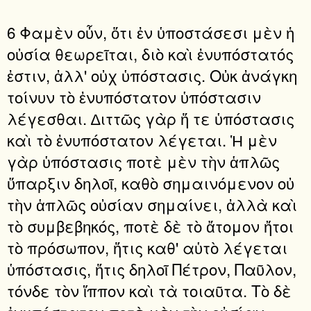
6 Φαμὲν οὖν, ὅτι ἐν ὑποστάσεσι μὲν ἡ
οὐσία θεωρεῖται, διὸ καὶ ἐνυπόστατός
ἐστιν, ἀλλ' οὐχ ὑπόστασις. Οὐκ ἀνάγκη
τοίνυν τὸ ἐνυπόστατον ὑπόστασιν
λέγεσθαι. ∆ιττῶς γὰρ ἥ τε ὑπόστασις
καὶ τὸ ἐνυπόστατον λέγεται. Ἡ μὲν
γὰρ ὑπόστασις ποτὲ μὲν τὴν ἁπλῶς
ὕπαρξιν δηλοῖ, καθὸ σημαινόμενον οὐ
τὴν ἁπλῶς οὐσίαν σημαίνει, ἀλλὰ καὶ
τὸ συμβεβηκός, ποτὲ δὲ τὸ ἄτομον ἤτοι
τὸ πρόσωπον, ἥτις καθ' αὑτὸ λέγεται
ὑπόστασις, ἥτις δηλοῖ Πέτρον, Παῦλον,
τόνδε τὸν ἵππον καὶ τὰ τοιαῦτα. Τὸ δὲ