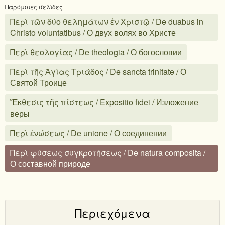
Παρόμοιες σελίδες
Περὶ τῶν δύο θελημάτων ἐν Χριστῷ / De duabus in
Christo voluntatibus / О двух волях во Христе
Περὶ θεολογίας / De theologia / О богословии
Περὶ τῆς Ἁγίας Τριάδος / De sancta trinitate / О
Святой Троице
Ἔκθεσις τῆς πίστεως / Expositio fidei / Изложение
веры
Περὶ ἑνώσεως / De unione / О соединении
Περὶ φύσεως συγκροτήσεως / De natura composita /
О составной природе
Περιεχόμενα