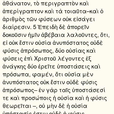
ἀθάνατον, τὸ περιγραπτὸν καὶ
ἀπερίγραπτον καὶ τὰ τοιαῦτα–καὶ ὁ
ἀριθμὸς τῶν φύσεων οὐκ εἰσάγει
διαίρεσιν. 5 Ἐπειδὴ δὲ ἀπορεῖν
δοκοῦσιν ἡμῖν ἀβέβαια λαλοῦντες, ὅτι,
εἰ οὐκ ἔστιν οὐσία ἀνυπόστατος οὐδὲ
φύσις ἀπρόσωπος, δύο οὐσίας καὶ
φύσεις ἐπὶ Χριστοῦ λέγοντες ἐξ
ἀνάγκης δύο ἐρεῖτε ὑποστάσεις καὶ
πρόσωπα, φαμέν, ὅτι οὐσία μὲν
ἀνυπόστατος οὐκ ἔστιν οὐδὲ φύσις
ἀπρόσωπος– ἐν γὰρ ταῖς ὑποστάσεσί
τε καὶ προσώποις ἡ οὐσία καὶ ἡ φύσις
θεωρεῖται –, οὐ μὴν δὲ ἡ οὐσία
ὑπόστασίς ἐστιν οὐδὲ ἡ φύσις