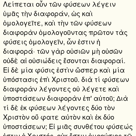
Λείπεται οὖν τῶν φύσεων λέγειν
ὑμᾶς τὴν διαφοράν, ὡς καὶ
ὁμολογεῖτε, καὶ τὴν τῶν φύσεων
διαφορὰν ὁμολογοῦντας πρῶτον τὰς
φύσεις ὁμολογεῖν, ὧν ἐστιν ἡ
διαφορά· τῶν γὰρ οὐσιῶν μὴ οὐσῶν
οὐδὲ αἱ οὐσιώδεις ἔσονται διαφοραί.
Εἰ δὲ μία φύσις ἐστὶν ὥσπερ καὶ μία
ὑπόστασις ἐπὶ Χριστοῦ. διὰ τί φύσεων
διαφορὰν λέγοντες οὐ λέγετε καὶ
ὑποστάσεων διαφορὰν ἐπ' αὐτοῦ; ∆ιὰ
τί δὲ ἐκ φύσεων λέγοντες δύο τὸν
Χριστὸν οὔ φατε αὐτὸν καὶ ἐκ δύο
ὑποστάσεων; Εἰ μιᾶς συνθέτου φύσεώς
ἐστιν ὁ Χριστός, οὐκ ἔστιν ὁμοούσιος τῷ