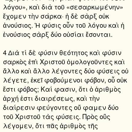
λόγου», καὶ διὰ τοῦ «σεσαρκωμένην»
ἔχομεν τὴν σάρκα· ἡ δὲ σὰρξ οὐκ
ἀνούσιος. Ἡ φύσις οὖν τοῦ λόγου καὶ ἡ
ἐνούσιος σὰρξ δύο οὐσίαι ἔσονται.
4 ∆ιὰ τί δὲ φύσιν θεότητος καὶ φύσιν
σαρκὸς ἐπὶ Χριστοῦ ὁμολογοῦντες καὶ
ἄλλο καὶ ἄλλο λέγοντες δύο φύσεις οὐ
λέγετε, ἐκεῖ φοβούμενοι φόβον, οὗ οὐκ
ἔστι φόβος; Καί φασιν, ὅτι ὁ ἀριθμὸς
ἀρχή ἐστι διαιρέσεως, καὶ τὴν
διαίρεσιν φεύγοντες οὔ φαμεν δύο
τοῦ Χριστοῦ τὰς φύσεις. Πρὸς οὓς
λέγομεν, ὅτι πᾶς ἀριθμὸς τῆς