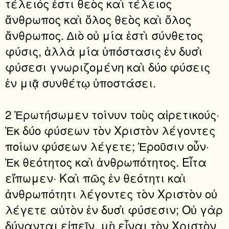
τέλειός ἐστι θεὸς καὶ τέλειος
ἄνθρωπος καὶ ὅλος θεὸς καὶ ὅλος
ἄνθρωπος. ∆ιὸ οὐ μία ἐστὶ σύνθετος
φύσις, ἀλλὰ μία ὑπόστασις ἐν δυσὶ
φύσεσι γνωριζομένη καὶ δύο φύσεις
ἐν μιᾷ συνθέτῳ ὑποστάσει.
2 Ἐρωτήσωμεν τοίνυν τοὺς αἱρετικούς·
Ἐκ δύο φύσεων τὸν Χριστὸν λέγοντες
ποίων φύσεων λέγετε; Ἐροῦσιν οὖν·
Ἐκ θεότητος καὶ ἀνθρωπότητος. Εἶτα
εἴπωμεν· Καὶ πῶς ἐν θεότητι καὶ
ἀνθρωπότητι λέγοντες τὸν Χριστὸν οὐ
λέγετε αὐτὸν ἐν δυσὶ φύσεσιν; Οὐ γὰρ
δύνανται εἰπεῖν, μὴ εἶναι τὸν Χριστὸν