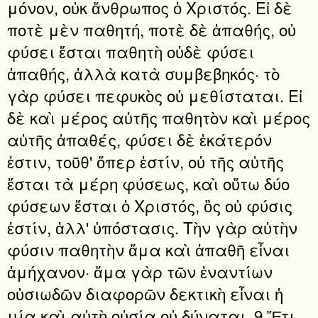
μόνον, οὐκ ἄνθρωπος ὁ Χριστός. Εἰ δὲ
ποτὲ μὲν παθητή, ποτὲ δὲ ἀπαθής, οὐ
φύσει ἔσται παθητὴ οὐδὲ φύσει
ἀπαθής, ἀλλὰ κατὰ συμβεβηκός· τὸ
γὰρ φύσει πεφυκὸς οὐ μεθίσταται. Εἰ
δὲ καὶ μέρος αὐτῆς παθητὸν καὶ μέρος
αὐτῆς ἀπαθές, φύσει δὲ ἑκάτερόν
ἐστιν, τοῦθ' ὅπερ ἐστίν, οὐ τῆς αὐτῆς
ἔσται τὰ μέρη φύσεως, καὶ οὕτω δύο
φύσεων ἔσται ὁ Χριστός, ὃς οὐ φύσις
ἐστίν, ἀλλ' ὑπόστασις. Τὴν γὰρ αὐτὴν
φύσιν παθητὴν ἅμα καὶ ἀπαθῆ εἶναι
ἀμήχανον· ἅμα γὰρ τῶν ἐναντίων
οὐσιωδῶν διαφορῶν δεκτικὴ εἶναι ἡ
μία καὶ αὐτὴ οὐσία οὐ δύναται. 9 Ἔτι