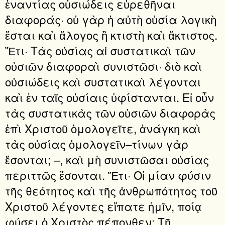
ἐναντίας οὐσιώδεις εὑρεθῆναι
διαφοράς· οὐ γὰρ ἡ αὐτὴ οὐσία λογικὴ
ἔσται καὶ ἄλογος ἢ κτιστὴ καὶ ἄκτιστος.
Ἔτι· Τὰς οὐσίας αἱ συστατικαὶ τῶν
οὐσιῶν διαφοραὶ συνιστῶσι· διὸ καὶ
οὐσιώδεις καὶ συστατικαὶ λέγονται
καὶ ἐν ταῖς οὐσίαις ὑφίστανται. Εἰ οὖν
τὰς συστατικὰς τῶν οὐσιῶν διαφορὰς
ἐπὶ Χριστοῦ ὁμολογεῖτε, ἀνάγκη καὶ
τὰς οὐσίας ὁμολογεῖν–τίνων γὰρ
ἔσονται; –, καὶ μὴ συνιστῶσαι οὐσίας
περιττῶς ἔσονται. Ἔτι· Οἱ μίαν φύσιν
τῆς θεότητος καὶ τῆς ἀνθρωπότητος τοῦ
Χριστοῦ λέγοντες εἴπατε ἡμῖν, ποίᾳ
φύσει ὁ Χριστὸς πέπονθεν; Τῇ