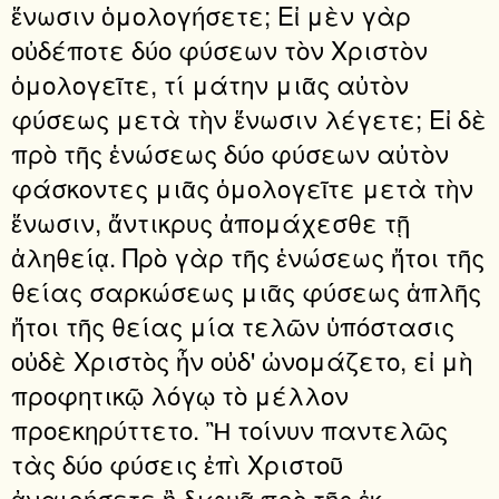
ἕνωσιν ὁμολογήσετε; Εἰ μὲν γὰρ
οὐδέποτε δύο φύσεων τὸν Χριστὸν
ὁμολογεῖτε, τί μάτην μιᾶς αὐτὸν
φύσεως μετὰ τὴν ἕνωσιν λέγετε; Εἰ δὲ
πρὸ τῆς ἑνώσεως δύο φύσεων αὐτὸν
φάσκοντες μιᾶς ὁμολογεῖτε μετὰ τὴν
ἕνωσιν, ἄντικρυς ἀπομάχεσθε τῇ
ἀληθείᾳ. Πρὸ γὰρ τῆς ἑνώσεως ἤτοι τῆς
θείας σαρκώσεως μιᾶς φύσεως ἁπλῆς
ἤτοι τῆς θείας μία τελῶν ὑπόστασις
οὐδὲ Χριστὸς ἦν οὐδ' ὠνομάζετο, εἰ μὴ
προφητικῷ λόγῳ τὸ μέλλον
προεκηρύττετο. Ἢ τοίνυν παντελῶς
τὰς δύο φύσεις ἐπὶ Χριστοῦ
ἀναιρήσετε ἢ διφυᾶ πρὸ τῆς ἐκ