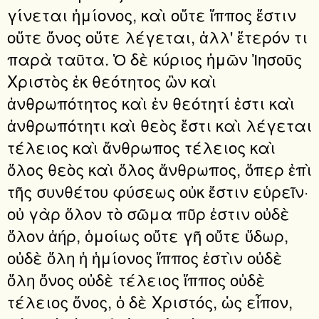
γίνεται ἡμίονος, καὶ οὔτε ἵππος ἔστιν
οὔτε ὄνος οὔτε λέγεται, ἀλλ' ἕτερόν τι
παρὰ ταῦτα. Ὁ δὲ κύριος ἡμῶν Ἰησοῦς
Χριστὸς ἐκ θεότητος ὢν καὶ
ἀνθρωπότητος καὶ ἐν θεότητί ἐστι καὶ
ἀνθρωπότητι καὶ θεὸς ἔστι καὶ λέγεται
τέλειος καὶ ἄνθρωπος τέλειος καὶ
ὅλος θεὸς καὶ ὅλος ἄνθρωπος, ὅπερ ἐπὶ
τῆς συνθέτου φύσεως οὐκ ἔστιν εὑρεῖν·
οὐ γὰρ ὅλον τὸ σῶμα πῦρ ἐστιν οὐδὲ
ὅλον ἀήρ, ὁμοίως οὔτε γῆ οὔτε ὕδωρ,
οὐδὲ ὅλη ἡ ἡμίονος ἵππος ἐστὶν οὐδὲ
ὅλη ὄνος οὐδὲ τέλειος ἵππος οὐδὲ
τέλειος ὄνος, ὁ δὲ Χριστός, ὡς εἶπον,