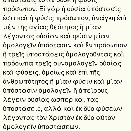
πρόσωπον. Εἰ γὰρ ἡ οὐσία ὑπόστασίς
ἐστι καὶ ἡ φύσις πρόσωπον, ἀνάγκη ἐπὶ
μὲν τῆς ἁγίας θεότητος ἢ μίαν
λέγοντας οὐσίαν καὶ φύσιν μίαν
ὁμολογεῖν ὑπόστασιν καὶ ἓν πρόσωπον
ἢ τρεῖς ὑποστάσεις ὁμολογοῦντας καὶ
πρόσωπα τρεῖς συνομολογεῖν οὐσίας
καὶ φύσεις, ὁμοίως καὶ ἐπὶ τῆς
ἀνθρωπότητος ἢ μίαν φύσιν καὶ μίαν
ὑπόστασιν ὁμολογεῖν ἢ ἀπείρους
λέγειν οὐσίας ὥσπερ καὶ τὰς
ὑποστάσεις, ἀλλὰ καὶ ἐκ δύο φύσεων
λέγοντας τὸν Χριστὸν ἐκ δύο αὐτὸν
ὁμολογεῖν ὑποστάσεων.