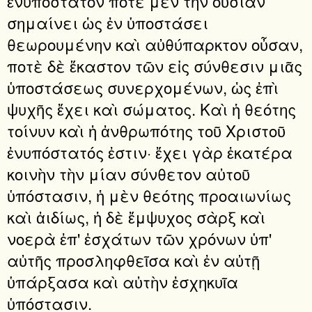
ἐνυπόστατον ποτὲ μὲν τὴν οὐσίαν
σημαίνει ὡς ἐν ὑποστάσει
θεωρουμένην καὶ αὐθύπαρκτον οὖσαν,
ποτὲ δὲ ἕκαστον τῶν εἰς σύνθεσιν μιᾶς
ὑποστάσεως συνερχομένων, ὡς ἐπὶ
ψυχῆς ἔχει καὶ σώματος. Καὶ ἡ θεότης
τοίνυν καὶ ἡ ἀνθρωπότης τοῦ Χριστοῦ
ἐνυπόστατός ἐστιν· ἔχει γὰρ ἑκατέρα
κοινὴν τὴν μίαν σύνθετον αὐτοῦ
ὑπόστασιν, ἡ μὲν θεότης προαιωνίως
καὶ ἀιδίως, ἡ δὲ ἔμψυχος σὰρξ καὶ
νοερὰ ἐπ' ἐσχάτων τῶν χρόνων ὑπ'
αὐτῆς προσληφθεῖσα καὶ ἐν αὐτῇ
ὑπάρξασα καὶ αὐτὴν ἐσχηκυῖα
ὑπόστασιν.