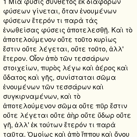
1 Μία φύσις σύνθετος ἐκ διαφόρων
φύσεων γίνεται, ὅταν ἑνουμένων
φύσεων ἕτερόν τι παρὰ τὰς
ἑνωθείσας φύσεις ἀποτελεσθῇ. Καὶ τὸ
ἀποτελούμενον οὔτε τοῦτο κυρίως
ἔστιν οὔτε λέγεται, οὔτε τοῦτο, ἀλλ'
ἕτερον. Οἷον ἀπὸ τῶν τεσσάρων
στοιχείων, πυρὸς λέγω καὶ ἀέρος καὶ
ὕδατος καὶ γῆς, συνίσταται σῶμα
ἑνουμένων τῶν τεσσάρων καὶ
συγκιρναμένων, καὶ τὸ
ἀποτελούμενον σῶμα οὔτε πῦρ ἔστιν
οὔτε λέγεται οὔτε ἀὴρ οὔτε ὕδωρ οὔτε
γῆ, ἀλλ' ἐκ τούτων ἕτερόν τι παρὰ
ταῦτα. Ὁμοίως καὶ ἀπὸ ἵππου καὶ ὄνου