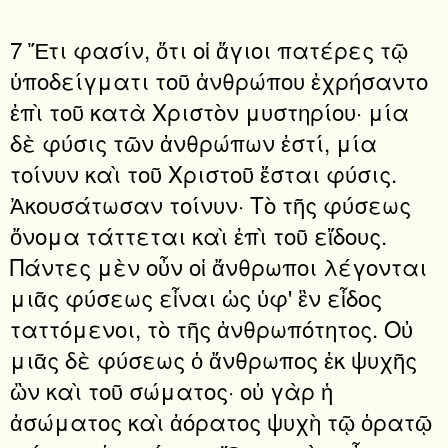
7 Ἔτι φασίν, ὅτι οἱ ἅγιοι πατέρες τῷ
ὑποδείγματι τοῦ ἀνθρώπου ἐχρήσαντο
ἐπὶ τοῦ κατὰ Χριστὸν μυστηρίου· μία
δὲ φύσις τῶν ἀνθρώπων ἐστί, μία
τοίνυν καὶ τοῦ Χριστοῦ ἔσται φύσις.
Ἀκουσάτωσαν τοίνυν· Τὸ τῆς φύσεως
ὄνομα τάττεται καὶ ἐπὶ τοῦ εἴδους.
Πάντες μὲν οὖν οἱ ἄνθρωποι λέγονται
μιᾶς φύσεως εἶναι ὡς ὑφ' ἓν εἶδος
ταττόμενοι, τὸ τῆς ἀνθρωπότητος. Οὐ
μιᾶς δὲ φύσεως ὁ ἄνθρωπος ἐκ ψυχῆς
ὢν καὶ τοῦ σώματος· οὐ γὰρ ἡ
ἀσώματος καὶ ἀόρατος ψυχὴ τῷ ὁρατῷ