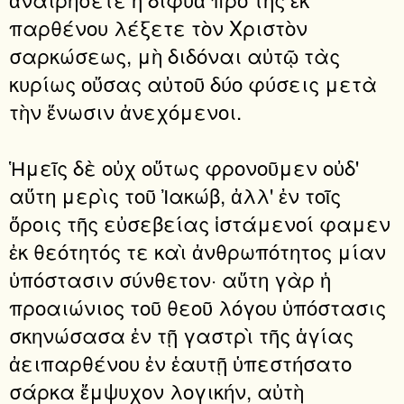
παρθένου λέξετε τὸν Χριστὸν
σαρκώσεως, μὴ διδόναι αὐτῷ τὰς
κυρίως οὔσας αὐτοῦ δύο φύσεις μετὰ
τὴν ἕνωσιν ἀνεχόμενοι.
Ἡμεῖς δὲ οὐχ οὕτως φρονοῦμεν οὐδ'
αὕτη μερὶς τοῦ Ἰακώβ, ἀλλ' ἐν τοῖς
ὅροις τῆς εὐσεβείας ἱστάμενοί φαμεν
ἐκ θεότητός τε καὶ ἀνθρωπότητος μίαν
ὑπόστασιν σύνθετον· αὕτη γὰρ ἡ
προαιώνιος τοῦ θεοῦ λόγου ὑπόστασις
σκηνώσασα ἐν τῇ γαστρὶ τῆς ἁγίας
ἀειπαρθένου ἐν ἑαυτῇ ὑπεστήσατο
σάρκα ἔμψυχον λογικήν, αὐτὴ