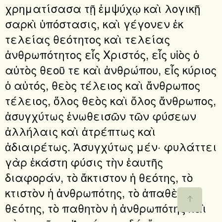
χρηματίσασα τῇ ἐμψύχῳ καὶ λογικῇ
σαρκὶ ὑπόστασις, καὶ γέγονεν ἐκ
τελείας θεότητος καὶ τελείας
ἀνθρωπότητος εἷς Χριστός, εἷς υἱὸς ὁ
αὐτὸς θεοῦ τε καὶ ἀνθρώπου, εἷς κύριος
ὁ αὐτός, θεὸς τέλειος καὶ ἄνθρωπος
τέλειος, ὅλος θεὸς καὶ ὅλος ἄνθρωπος,
ἀσυγχύτως ἑνωθεισῶν τῶν φύσεων
ἀλλήλαις καὶ ἀτρέπτως καὶ
ἀδιαιρέτως. Ἀσυγχύτως μέν· φυλάττει
γὰρ ἑκάστη φύσις τὴν ἑαυτῆς
διαφοράν, τὸ ἄκτιστον ἡ θεότης, τὸ
κτιστὸν ἡ ἀνθρωπότης, τὸ ἀπαθὲς ἡ
θεότης, τὸ παθητὸν ἡ ἀνθρωπότης καὶ