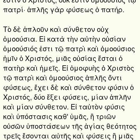
πατρί· ἁπλῆς γὰρ φύσεως ὁ πατήρ.
Τὸ δὲ ἁπλοῦν καὶ σύνθετον οὐχ
ὁμοούσια. Εἰ κατὰ τὴν αὐτὴν οὐσίαν
ὁμοούσιός ἐστι τῷ πατρὶ καὶ ὁμοούσιος
ἡμῖν ὁ Χριστός, μιᾶς οὐσίας ἔσται ὁ
πατὴρ καὶ ἡμεῖς. Εἰ ὁμοφυὴς ὁ Χριστὸς
τῷ πατρὶ καὶ ὁμοούσιος ἁπλῆς ὄντι
φύσεως, ἔχει δὲ καὶ σύνθετον φύσιν ὁ
Χριστός, δύο ἕξει φύσεις, μίαν ἁπλῆν
καὶ μίαν σύνθετον. Εἰ ταὐτὸν φύσις
καὶ ὑπόστασις καθ' ὑμᾶς, ἢ τριῶν
οὐσῶν ὑποστάσεων τῆς ἁγίας θεότητος
τρεῖς ἔσονται αὐτῆς καὶ φύσεις ἢ μιᾶς