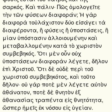
σαρκός. Καὶ πάλιν· Πῶς ὁμολογεῖτε
τὴν τῶν φύσεων διαφοράν; Ἡ γὰρ
διαφορὰ τοὐλάχιστον δύο εἰσάγει τὰ
διαφέροντα, ἢ φύσεις ἢ ὑποστάσεις, ἢ
μίαν ὑπόστασιν ἀλλοιουμένην καὶ
μεταβαλλομένην κατὰ τὸ χωριστὸν
συμβεβηκός. Ὅτι μὲν οὖν οὐχ
ὑποστάσεων διαφορὰν λέγετε, δῆλον
ἐπὶ Χριστοῦ. Ὅτι δὲ οὐδὲ περὶ τοῦ
χωριστοῦ συμβεβηκότος, καὶ τοῦτο
δῆλον· οὐ γὰρ ποτὲ μὲν λέγετε αὐτὸν
ἀθάνατον, ποτὲ δὲ θνητὸν ἐξ
ἀθανασίας τραπέντα εἰς θνητότητα,
ὥσπερ ἡμεῖς ἐκ νόσου εἰς ὑγείαν.