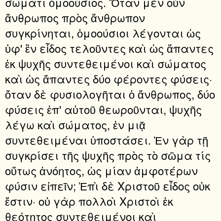
σώματι ὁμοούσιος. Ὅταν μὲν οὖν
ἄνθρωπος πρὸς ἄνθρωπον
συγκρίνηται, ὁμοούσιοι λέγονται ὡς
ὑφ' ἓν εἶδος τελοῦντες καὶ ὡς ἅπαντες
ἐκ ψυχῆς συντεθειμένοι καὶ σώματος
καὶ ὡς ἅπαντες δύο φέροντες φύσεις·
ὅταν δὲ φυσιολογῆται ὁ ἄνθρωπος, δύο
φύσεις ἐπ' αὐτοῦ θεωροῦνται, ψυχῆς
λέγω καὶ σώματος, ἐν μιᾷ
συντεθειμέναι ὑποστάσει. Ἐν γὰρ τῇ
συγκρίσει τῆς ψυχῆς πρὸς τὸ σῶμα τίς
οὕτως ἀνόητος, ὡς μίαν ἀμφοτέρων
φύσιν εἰπεῖν; Ἐπὶ δὲ Χριστοῦ εἶδος οὐκ
ἔστιν· οὐ γὰρ πολλοὶ Χριστοὶ ἐκ
θεότητος συντεθειμένοι καὶ