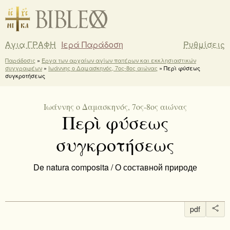
Αγια ΓΡΑΦΗ
Ιερά Παράδοση
Ρυθμίσεις
Παράδοσις
»
Έργα των αρχαίων αγίων πατέρων και εκκλησιαστικών
συγγραφέων
»
Ιωάννης ο Δαμασκηνός, 7ος-8ος αιώνας
» Περὶ φύσεως
συγκροτήσεως
Ιωάννης ο Δαμασκηνός, 7ος-8ος αιώνας
Περὶ φύσεως
συγκροτήσεως
De natura composita / О составной природе
pdf