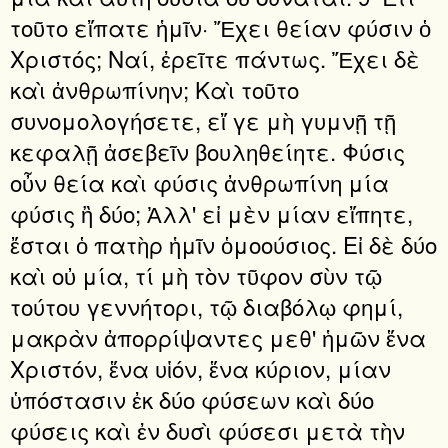
τοῦτο εἴπατε ἡμῖν· Ἔχει θείαν φύσιν ὁ
Χριστός; Ναί, ἐρεῖτε πάντως. Ἔχει δὲ
καὶ ἀνθρωπίνην; Καὶ τοῦτο
συνομολογήσετε, εἴ γε μὴ γυμνῇ τῇ
κεφαλῇ ἀσεβεῖν βουληθείητε. Φύσις
οὖν θεία καὶ φύσις ἀνθρωπίνη μία
φύσις ἢ δύο; Ἀλλ' εἰ μὲν μίαν εἴπητε,
ἔσται ὁ πατὴρ ἡμῖν ὁμοούσιος. Εἰ δὲ δύο
καὶ οὐ μία, τί μὴ τὸν τῦφον σὺν τῷ
τούτου γεννήτορι, τῷ διαβόλῳ φημί,
μακρὰν ἀπορρίψαντες μεθ' ἡμῶν ἕνα
Χριστόν, ἕνα υἱόν, ἕνα κύριον, μίαν
ὑπόστασιν ἐκ δύο φύσεων καὶ δύο
φύσεις καὶ ἐν δυσὶ φύσεσι μετὰ τὴν