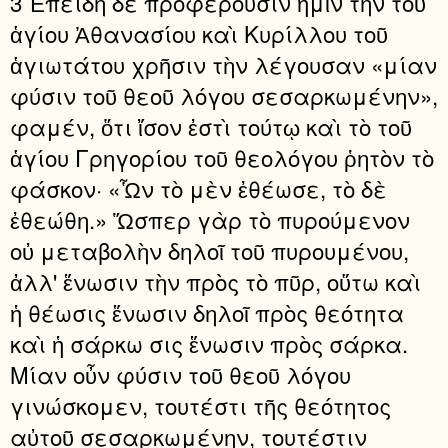
3 Ἐπειδὴ δὲ προφέρουσιν ἡμῖν τὴν τοῦ
ἁγίου Ἀθανασίου καὶ Κυρίλλου τοῦ
ἁγιωτάτου χρῆσιν τὴν λέγουσαν «μίαν
φύσιν τοῦ θεοῦ λόγου σεσαρκωμένην»,
φαμέν, ὅτι ἴσον ἐστὶ τούτῳ καὶ τὸ τοῦ
ἁγίου Γρηγορίου τοῦ θεολόγου ῥητὸν τὸ
φάσκον· «Ὧν τὸ μὲν ἐθέωσε, τὸ δὲ
ἐθεώθη.» Ὥσπερ γὰρ τὸ πυρούμενον
οὐ μεταβολὴν δηλοῖ τοῦ πυρουμένου,
ἀλλ' ἕνωσιν τὴν πρὸς τὸ πῦρ, οὕτω καὶ
ἡ θέωσις ἕνωσιν δηλοῖ πρὸς θεότητα
καὶ ἡ σάρκω σις ἕνωσιν πρὸς σάρκα.
Μίαν οὖν φύσιν τοῦ θεοῦ λόγου
γινώσκομεν, τουτέστι τῆς θεότητος
αὐτοῦ σεσαρκωμένην, τουτέστιν