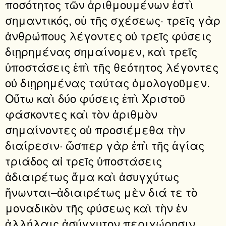
ποσότητος τῶν ἀριθμουμένων ἐστὶ
σημαντικός, οὐ τῆς σχέσεως· τρεῖς γὰρ
ἀνθρώπους λέγοντες οὐ τρεῖς φύσεις
διῃρημένας σημαίνομεν, καὶ τρεῖς
ὑποστάσεις ἐπὶ τῆς θεότητος λέγοντες
οὐ διῃρημένας ταύτας ὁμολογοῦμεν.
Οὕτω καὶ δύο φύσεις ἐπὶ Χριστοῦ
φάσκοντες καὶ τὸν ἀριθμὸν
σημαίνοντες οὐ προσιέμεθα τὴν
διαίρεσιν· ὥσπερ γὰρ ἐπὶ τῆς ἁγίας
τριάδος αἱ τρεῖς ὑποστάσεις
ἀδιαιρέτως ἅμα καὶ ἀσυγχύτως
ἥνωνται–ἀδιαιρέτως μὲν διά τε τὸ
μοναδικὸν τῆς φύσεως καὶ τὴν ἐν
ἀλλήλαις ἀσύγχυτον περιχώρησιν,