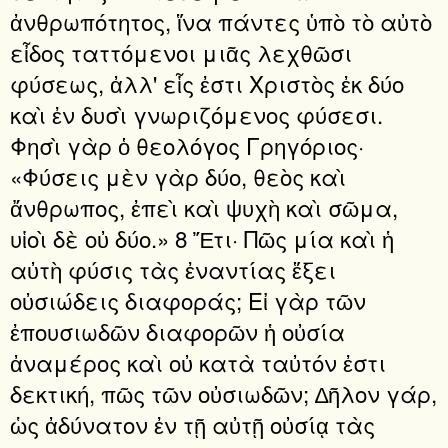
ἀνθρωπότητος, ἵνα πάντες ὑπὸ τὸ αὐτὸ
εἶδος ταττόμενοι μιᾶς λεχθῶσι
φύσεως, ἀλλ' εἷς ἐστι Χριστὸς ἐκ δύο
καὶ ἐν δυσὶ γνωριζόμενος φύσεσι.
Φησὶ γὰρ ὁ θεολόγος Γρηγόριος·
«Φύσεις μὲν γὰρ δύο, θεὸς καὶ
ἄνθρωπος, ἐπεὶ καὶ ψυχὴ καὶ σῶμα,
υἱοὶ δὲ οὐ δύο.» 8 Ἔτι· Πῶς μία καὶ ἡ
αὐτὴ φύσις τὰς ἐναντίας ἕξει
οὐσιώδεις διαφοράς; Εἰ γὰρ τῶν
ἐπουσιωδῶν διαφορῶν ἡ οὐσία
ἀναμέρος καὶ οὐ κατὰ ταὐτόν ἐστι
δεκτική, πῶς τῶν οὐσιωδῶν; ∆ῆλον γάρ,
ὡς ἀδύνατον ἐν τῇ αὐτῇ οὐσίᾳ τὰς