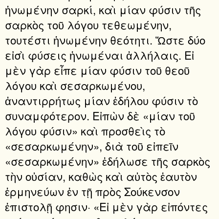
ἡνωμένην σαρκί, καὶ μίαν φύσιν τῆς
σαρκὸς τοῦ λόγου τεθεωμένην,
τουτέστι ἡνωμένην θεότητι. Ὥστε δύο
εἰσὶ φύσεις ἡνωμέναι ἀλλήλαις. Εἰ
μὲν γὰρ εἶπε μίαν φύσιν τοῦ θεοῦ
λόγου καὶ σεσαρκωμένου,
ἀναντιρρήτως μίαν ἐδήλου φύσιν τὸ
συναμφότερον. Εἰπὼν δὲ «μίαν τοῦ
λόγου φύσιν» καὶ προσθεὶς τὸ
«σεσαρκωμένην», διὰ τοῦ εἰπεῖν
«σεσαρκωμένην» ἐδήλωσε τῆς σαρκὸς
τὴν οὐσίαν, καθὼς καὶ αὐτὸς ἑαυτὸν
ἑρμηνεύων ἐν τῇ πρὸς Σούκενσον
ἐπιστολῇ φησιν· «Εἰ μὲν γὰρ εἰπόντες