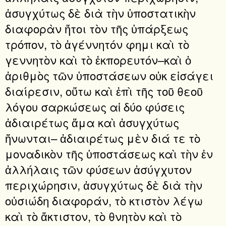
ἀσυγχύτως δὲ διὰ τὴν ὑποστατικὴν
διαφορὰν ἤτοι τὸν τῆς ὑπάρξεως
τρόπον, τὸ ἀγέννητόν φημι καὶ τὸ
γεννητὸν καὶ τὸ ἐκπορευτόν–καὶ ὁ
ἀριθμὸς τῶν ὑποστάσεων οὐκ εἰσάγει
διαίρεσιν, οὕτω καὶ ἐπὶ τῆς τοῦ θεοῦ
λόγου σαρκώσεως αἱ δύο φύσεις
ἀδιαιρέτως ἅμα καὶ ἀσυγχύτως
ἥνωνται– ἀδιαιρέτως μὲν διά τε τὸ
μοναδικὸν τῆς ὑποστάσεως καὶ τὴν ἐν
ἀλλήλαις τῶν φύσεων ἀσύγχυτον
περιχώρησιν, ἀσυγχύτως δὲ διὰ τὴν
οὐσιώδη διαφοράν, τὸ κτιστὸν λέγω
καὶ τὸ ἄκτιστον, τὸ θνητὸν καὶ τὸ