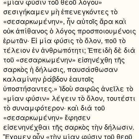
«μίαν φύσιν τοῦ θεοῦ λόγου»
σεσιγήκαμεν μὴ ἐπενεγκόντες τὸ
«σεσαρκωμένην», ἦν αὐτοῖς ἄρα καὶ
οὐκ ἀπίθανος ὁ λόγος προσποιουμένοις
ἐρωτᾶν· Εἰ μία φύσις τὸ ὅλον, ποῦ τὸ
τέλειον ἐν ἀνθρωπότητι; Ἐπειδὴ δὲ διὰ
τοῦ «σεσαρκωμένην» εἰσηνέχθη τῆς
σαρκὸς ἡ δήλωσις, παυσάσθωσαν
καλαμίνην ῥάβδον ἑαυτοῖς
ὑποστήσαντες.» Ἰδοὺ σαφῶς ἀνεῖλε τὸ
«μίαν φύσιν» λέγειν τὸ ὅλον, τουτέστι
τὸ συναμφότερον· καὶ διὰ τοῦ
«σεσαρκωμένην» ἔφησεν
εἰσενηνέχθαι τῆς σαρκὸς τὴν δήλωσιν.
Ἔχομεν οὖν «τὴν μίαν φύσιν τοῦ θεοῦ