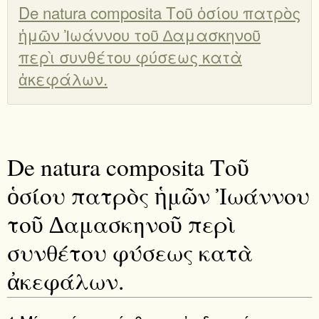
De natura composita Τοῦ ὁσίου πατρὸς
ἡμῶν Ἰωάννου τοῦ ∆αμασκηνοῦ
περὶ συνθέτου φύσεως κατὰ
ἀκεφάλων.
De natura composita Τοῦ
ὁσίου πατρὸς ἡμῶν Ἰωάννου
τοῦ ∆αμασκηνοῦ περὶ
συνθέτου φύσεως κατὰ
ἀκεφάλων.