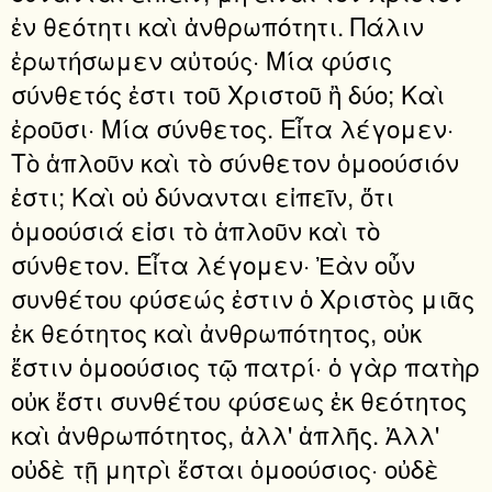
ἐν θεότητι καὶ ἀνθρωπότητι. Πάλιν
ἐρωτήσωμεν αὐτούς· Μία φύσις
σύνθετός ἐστι τοῦ Χριστοῦ ἢ δύο; Καὶ
ἐροῦσι· Μία σύνθετος. Εἶτα λέγομεν·
Τὸ ἁπλοῦν καὶ τὸ σύνθετον ὁμοούσιόν
ἐστι; Καὶ οὐ δύνανται εἰπεῖν, ὅτι
ὁμοούσιά εἰσι τὸ ἁπλοῦν καὶ τὸ
σύνθετον. Εἶτα λέγομεν· Ἐὰν οὖν
συνθέτου φύσεώς ἐστιν ὁ Χριστὸς μιᾶς
ἐκ θεότητος καὶ ἀνθρωπότητος, οὐκ
ἔστιν ὁμοούσιος τῷ πατρί· ὁ γὰρ πατὴρ
οὐκ ἔστι συνθέτου φύσεως ἐκ θεότητος
καὶ ἀνθρωπότητος, ἀλλ' ἁπλῆς. Ἀλλ'
οὐδὲ τῇ μητρὶ ἔσται ὁμοούσιος· οὐδὲ