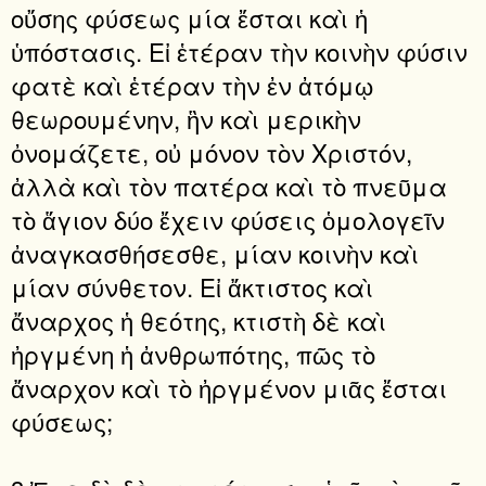
οὔσης φύσεως μία ἔσται καὶ ἡ
ὑπόστασις. Εἰ ἑτέραν τὴν κοινὴν φύσιν
φατὲ καὶ ἑτέραν τὴν ἐν ἀτόμῳ
θεωρουμένην, ἣν καὶ μερικὴν
ὀνομάζετε, οὐ μόνον τὸν Χριστόν,
ἀλλὰ καὶ τὸν πατέρα καὶ τὸ πνεῦμα
τὸ ἅγιον δύο ἔχειν φύσεις ὁμολογεῖν
ἀναγκασθήσεσθε, μίαν κοινὴν καὶ
μίαν σύνθετον. Εἰ ἄκτιστος καὶ
ἄναρχος ἡ θεότης, κτιστὴ δὲ καὶ
ἠργμένη ἡ ἀνθρωπότης, πῶς τὸ
ἄναρχον καὶ τὸ ἠργμένον μιᾶς ἔσται
φύσεως;