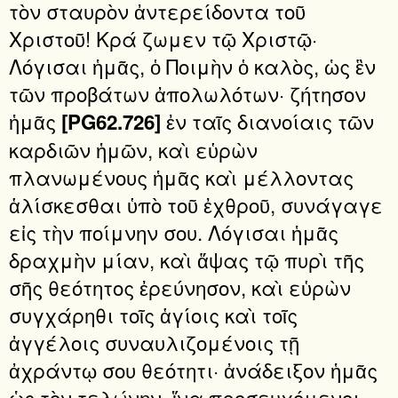
τὸν σταυρὸν ἀντερείδοντα τοῦ
Χριστοῦ! Κρά ζωμεν τῷ Χριστῷ·
Λόγισαι ἡμᾶς, ὁ Ποιμὴν ὁ καλὸς, ὡς ἓν
τῶν προβάτων ἀπολωλότων· ζήτησον
ἡμᾶς
ἐν ταῖς διανοίαις τῶν
[PG62.726]
καρδιῶν ἡμῶν, καὶ εὑρὼν
πλανωμένους ἡμᾶς καὶ μέλλοντας
ἁλίσκεσθαι ὑπὸ τοῦ ἐχθροῦ, συνάγαγε
εἰς τὴν ποίμνην σου. Λόγισαι ἡμᾶς
δραχμὴν μίαν, καὶ ἅψας τῷ πυρὶ τῆς
σῆς θεότητος ἐρεύνησον, καὶ εὑρὼν
συγχάρηθι τοῖς ἁγίοις καὶ τοῖς
ἀγγέλοις συναυλιζομένοις τῇ
ἀχράντῳ σου θεότητι· ἀνάδειξον ἡμᾶς
ὡς τὸν τελώνην, ἵνα προσευχόμενοι