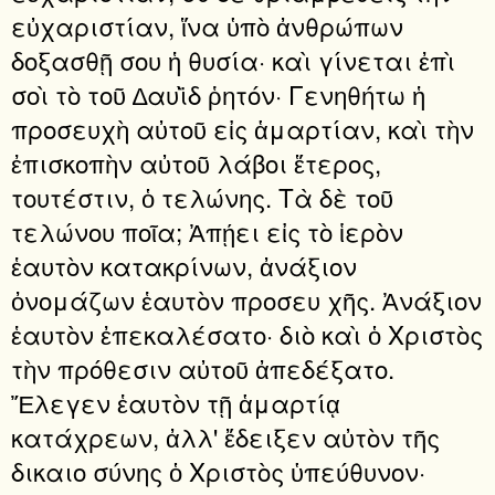
εὐχαριστίαν, ἵνα ὑπὸ ἀνθρώπων
δοξασθῇ σου ἡ θυσία· καὶ γίνεται ἐπὶ
σοὶ τὸ τοῦ ∆αυῒδ ῥητόν· Γενηθήτω ἡ
προσευχὴ αὐτοῦ εἰς ἁμαρτίαν, καὶ τὴν
ἐπισκοπὴν αὐτοῦ λάβοι ἕτερος,
τουτέστιν, ὁ τελώνης. Τὰ δὲ τοῦ
τελώνου ποῖα; Ἀπῄει εἰς τὸ ἱερὸν
ἑαυτὸν κατακρίνων, ἀνάξιον
ὀνομάζων ἑαυτὸν προσευ χῆς. Ἀνάξιον
ἑαυτὸν ἐπεκαλέσατο· διὸ καὶ ὁ Χριστὸς
τὴν πρόθεσιν αὐτοῦ ἀπεδέξατο.
Ἔλεγεν ἑαυτὸν τῇ ἁμαρτίᾳ
κατάχρεων, ἀλλ' ἔδειξεν αὐτὸν τῆς
δικαιο σύνης ὁ Χριστὸς ὑπεύθυνον·