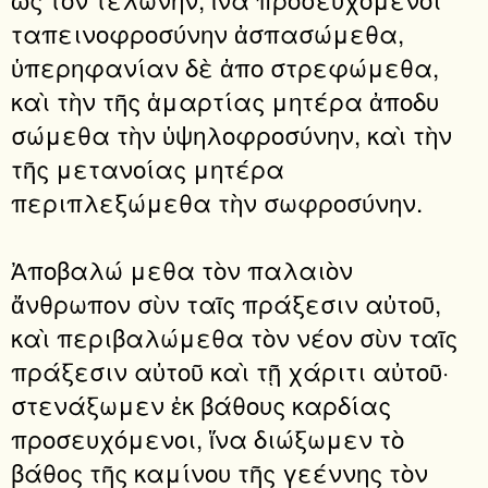
ταπεινοφροσύνην ἀσπασώμεθα,
ὑπερηφανίαν δὲ ἀπο στρεφώμεθα,
καὶ τὴν τῆς ἁμαρτίας μητέρα ἀποδυ
σώμεθα τὴν ὑψηλοφροσύνην, καὶ τὴν
τῆς μετανοίας μητέρα
περιπλεξώμεθα τὴν σωφροσύνην.
Ἀποβαλώ μεθα τὸν παλαιὸν
ἄνθρωπον σὺν ταῖς πράξεσιν αὐτοῦ,
καὶ περιβαλώμεθα τὸν νέον σὺν ταῖς
πράξεσιν αὐτοῦ καὶ τῇ χάριτι αὐτοῦ·
στενάξωμεν ἐκ βάθους καρδίας
προσευχόμενοι, ἵνα διώξωμεν τὸ
βάθος τῆς καμίνου τῆς γεέννης τὸν