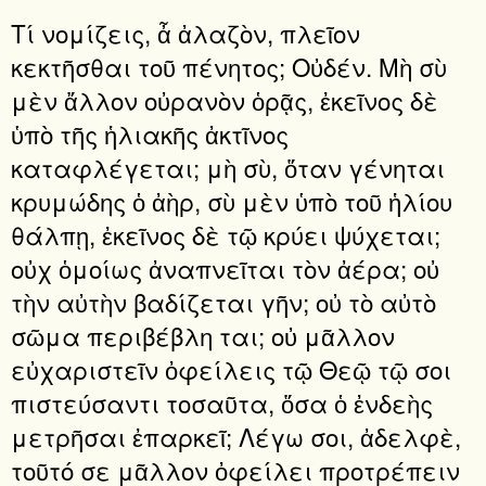
Τί νομίζεις, ἆ ἀλαζὸν, πλεῖον
κεκτῆσθαι τοῦ πένητος; Οὐδέν. Μὴ σὺ
μὲν ἄλλον οὐρανὸν ὁρᾷς, ἐκεῖνος δὲ
ὑπὸ τῆς ἡλιακῆς ἀκτῖνος
καταφλέγεται; μὴ σὺ, ὅταν γένηται
κρυμώδης ὁ ἀὴρ, σὺ μὲν ὑπὸ τοῦ ἡλίου
θάλπῃ, ἐκεῖνος δὲ τῷ κρύει ψύχεται;
οὐχ ὁμοίως ἀναπνεῖται τὸν ἀέρα; οὐ
τὴν αὐτὴν βαδίζεται γῆν; οὐ τὸ αὐτὸ
σῶμα περιβέβλη ται; οὐ μᾶλλον
εὐχαριστεῖν ὀφείλεις τῷ Θεῷ τῷ σοι
πιστεύσαντι τοσαῦτα, ὅσα ὁ ἐνδεὴς
μετρῆσαι ἐπαρκεῖ; Λέγω σοι, ἀδελφὲ,
τοῦτό σε μᾶλλον ὀφείλει προτρέπειν