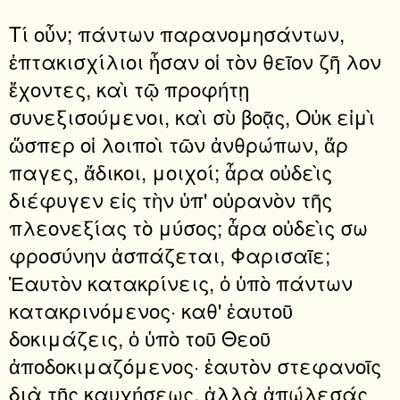
Τί οὖν; πάντων παρανομησάντων,
ἑπτακισχίλιοι ἦσαν οἱ τὸν θεῖον ζῆ λον
ἔχοντες, καὶ τῷ προφήτῃ
συνεξισούμενοι, καὶ σὺ βοᾷς, Οὐκ εἰμὶ
ὥσπερ οἱ λοιποὶ τῶν ἀνθρώπων, ἅρ
παγες, ἄδικοι, μοιχοί; ἆρα οὐδεὶς
διέφυγεν εἰς τὴν ὑπ' οὐρανὸν τῆς
πλεονεξίας τὸ μύσος; ἆρα οὐδεὶς σω
φροσύνην ἀσπάζεται, Φαρισαῖε;
Ἑαυτὸν κατακρίνεις, ὁ ὑπὸ πάντων
κατακρινόμενος· καθ' ἑαυτοῦ
δοκιμάζεις, ὁ ὑπὸ τοῦ Θεοῦ
ἀποδοκιμαζόμενος· ἑαυτὸν στεφανοῖς
διὰ τῆς καυχήσεως, ἀλλὰ ἀπώλεσάς