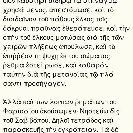
χρησά μενος, ἀπεστόμωσε, καὶ τὸ
διοιδαῖνον τοῦ πάθους ἕλκος τοῖς
δάκρυσι πραΰνας ἐθεράπευσε, καὶ τὴν
ὀπὴν τοῦ ἕλκους μοτώσας διὰ τῆς τῶν
χειρῶν πλήξεως ἀπούλωσε, καὶ τὸ
ἐπιῤῥέον τῇ ψυχῇ ἐκ τοῦ σώματος
ῥεῦμα ἐστεί ρωσε, καὶ καθαρὰν
ταύτην διὰ τῆς μετανοίας τῷ πλά
σαντι προσήγαγεν.
Ἀλλὰ καὶ τῶν λοιπῶν ῥημάτων τοῦ
Φαρισαίου ἀκούσωμεν· Νηστεύω δὶς
τοῦ Σαβ βάτου. ∆ηλοῖ τετράδος καὶ
παρασκευῆς τὴν ἐγκράτειαν. Τὰ δὲ