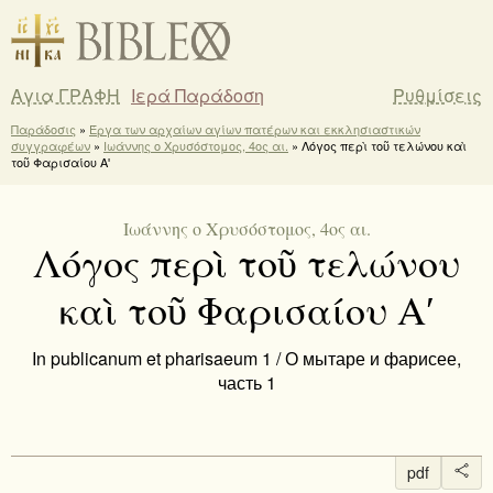
Αγια ΓΡΑΦΗ
Ιερά Παράδοση
Ρυθμίσεις
Παράδοσις
»
Έργα των αρχαίων αγίων πατέρων και εκκλησιαστικών
συγγραφέων
»
Ιωάννης ο Χρυσόστομος, 4ος αι.
» Λόγος περὶ τοῦ τελώνου καὶ
τοῦ Φαρισαίου Αʹ
Ιωάννης ο Χρυσόστομος, 4ος αι.
Λόγος περὶ τοῦ τελώνου
καὶ τοῦ Φαρισαίου Αʹ
In publicanum et pharisaeum 1 / О мытаре и фарисее,
часть 1
pdf