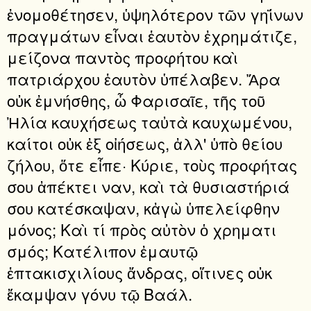
ἐνομοθέτησεν, ὑψηλότερον τῶν γηΐνων
πραγμάτων εἶναι ἑαυτὸν ἐχρημάτιζε,
μείζονα παντὸς προφήτου καὶ
πατριάρχου ἑαυτὸν ὑπέλαβεν. Ἄρα
οὐκ ἐμνήσθης, ὦ Φαρισαῖε, τῆς τοῦ
Ἠλία καυχήσεως ταὐτὰ καυχωμένου,
καίτοι οὐκ ἐξ οἰήσεως, ἀλλ' ὑπὸ θείου
ζήλου, ὅτε εἶπε· Κύριε, τοὺς προφήτας
σου ἀπέκτει ναν, καὶ τὰ θυσιαστήριά
σου κατέσκαψαν, κἀγὼ ὑπελείφθην
μόνος; Καὶ τί πρὸς αὐτὸν ὁ χρηματι
σμός; Κατέλιπον ἐμαυτῷ
ἑπτακισχιλίους ἄνδρας, οἵτινες οὐκ
ἔκαμψαν γόνυ τῷ Βαάλ.