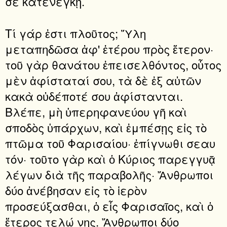
σε κατενέγκῃ.
Τί γάρ ἐστι πλοῦτος; Ὕλη
μεταπηδῶσα ἀφ' ἑτέρου πρὸς ἕτερον·
τοῦ γὰρ θανάτου ἐπεισελθόντος, οὗτος
μὲν ἀφίσταταί σου, τὰ δὲ ἐξ αὐτῶν
κακὰ οὐδέποτέ σου ἀφίστανται.
Βλέπε, μὴ ὑπερηφανεύου γῆ καὶ
σποδὸς ὑπάρχων, καὶ ἐμπέσῃς εἰς τὸ
πτῶμα τοῦ Φαρισαίου· ἐπίγνωθι σεαυ
τόν· τοῦτο γὰρ καὶ ὁ Κύριος παρεγγυᾷ
λέγων διὰ τῆς παραβολῆς· Ἄνθρωποι
δύο ἀνέβησαν εἰς τὸ ἱερὸν
προσεύξασθαι, ὁ εἷς Φαρισαῖος, καὶ ὁ
ἕτερος τελώ νης. Ἄνθρωποι δύο