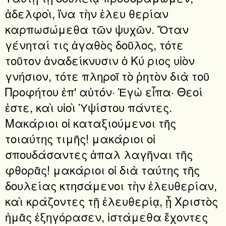
ἀδελφοὶ, ἵνα τὴν ἐλευ θερίαν
καρπωσώμεθα τῶν ψυχῶν. Ὅταν
γένηταί τις ἀγαθὸς δοῦλος, τότε
τοῦτον ἀναδείκνυσιν ὁ Κύ ριος υἱὸν
γνήσιον, τότε πληροῖ τὸ ῥητὸν διὰ τοῦ
Προφήτου ἐπ' αὐτόν· Ἐγὼ εἶπα· Θεοί
ἐστε, καὶ υἱοὶ Ὑψίστου πάντες.
Μακάριοι οἱ καταξιούμενοι τῆς
τοιαύτης τιμῆς! μακάριοι οἱ
σπουδάσαντες ἀπαλ λαγῆναι τῆς
φθορᾶς! μακάριοι οἱ διὰ ταύτης τῆς
δουλείας κτησάμενοι τὴν ἐλευθερίαν,
καὶ κράζοντες τῇ ἐλευθερίᾳ, ᾗ Χριστὸς
ἡμᾶς ἐξηγόρασεν, ἱστάμεθα ἔχοντες