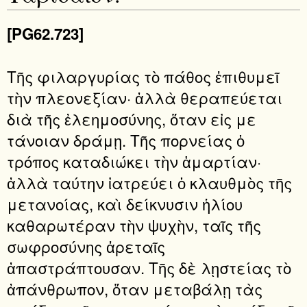
[PG62.723]
Τῆς φιλαργυρίας τὸ πάθος ἐπιθυμεῖ
τὴν πλεονεξίαν· ἀλλὰ θεραπεύεται
διὰ τῆς ἐλεημοσύνης, ὅταν εἰς με
τάνοιαν δράμῃ. Τῆς πορνείας ὁ
τρόπος καταδιώκει τὴν ἁμαρτίαν·
ἀλλὰ ταύτην ἰατρεύει ὁ κλαυθμὸς τῆς
μετανοίας, καὶ δείκνυσιν ἡλίου
καθαρωτέραν τὴν ψυχὴν, ταῖς τῆς
σωφροσύνης ἀρεταῖς
ἀπαστράπτουσαν. Τῆς δὲ λῃστείας τὸ
ἀπάνθρωπον, ὅταν μεταβάλῃ τὰς