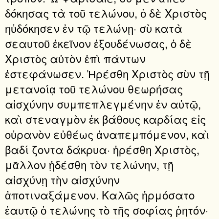
δόκησας τὰ τοῦ τελώνου, ὁ δὲ Χριστὸς
ηὐδόκησεν ἐν τῷ τελώνῃ· σὺ κατὰ
σεαυτοῦ ἐκεῖνον ἐξουδένωσας, ὁ δὲ
Χριστὸς αὐτὸν ἐπὶ πάντων
ἐστεφάνωσεν. Ἠρέσθη Χριστὸς σὺν τῇ
μετανοίᾳ τοῦ τελώνου θεωρήσας
αἰσχύνην συμπεπλεγμένην ἐν αὐτῷ,
καὶ στεναγμὸν ἐκ βάθους καρδίας εἰς
οὐρανὸν εὐθέως ἀναπεμπόμενον, καὶ
βαδί ζοντα δάκρυα· ἠρέσθη Χριστὸς,
μᾶλλον ᾐδέσθη τὸν τελώνην, τῇ
αἰσχύνῃ τὴν αἰσχύνην
ἀποτιναξάμενον. Καλῶς ἡρμόσατο
ἑαυτῷ ὁ τελώνης τὸ τῆς σοφίας ῥητόν·