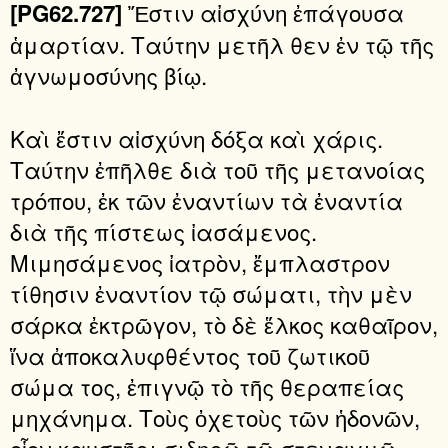
Ἔστιν αἰσχύνη ἐπάγουσα
[PG62.727]
ἁμαρτίαν. Ταύτην μετῆλ θεν ἐν τῷ τῆς
ἀγνωμοσύνης βίῳ.
Καὶ ἔστιν αἰσχύνη δόξα καὶ χάρις.
Ταύτην ἐπῆλθε διὰ τοῦ τῆς μετανοίας
τρόπου, ἐκ τῶν ἐναντίων τὰ ἐναντία
διὰ τῆς πίστεως ἰασάμενος.
Μιμησάμενος ἰατρὸν, ἔμπλαστρον
τίθησιν ἐναντίον τῷ σώματι, τὴν μὲν
σάρκα ἐκτρῶγον, τὸ δὲ ἕλκος καθαῖρον,
ἵνα ἀποκαλυφθέντος τοῦ ζωτικοῦ
σώμα τος, ἐπιγνῷ τὸ τῆς θεραπείας
μηχάνημα. Τοὺς ὀχετοὺς τῶν ἡδονῶν,
οἷον καυστῆρι σιδηρῷ τῷ στεναγμῷ