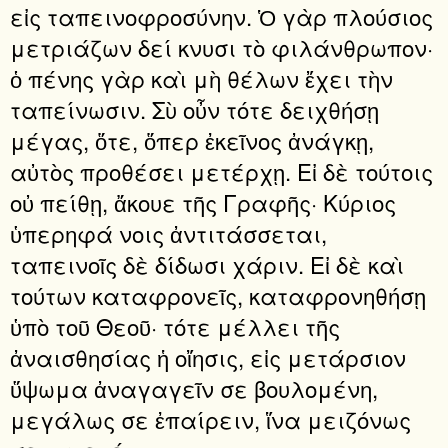
εἰς ταπεινοφροσύνην. Ὁ γὰρ πλούσιος
μετριάζων δεί κνυσι τὸ φιλάνθρωπον·
ὁ πένης γὰρ καὶ μὴ θέλων ἔχει τὴν
ταπείνωσιν. Σὺ οὖν τότε δειχθήσῃ
μέγας, ὅτε, ὅπερ ἐκεῖνος ἀνάγκῃ,
αὐτὸς προθέσει μετέρχῃ. Εἰ δὲ τούτοις
οὐ πείθῃ, ἄκουε τῆς Γραφῆς· Κύριος
ὑπερηφά νοις ἀντιτάσσεται,
ταπεινοῖς δὲ δίδωσι χάριν. Εἰ δὲ καὶ
τούτων καταφρονεῖς, καταφρονηθήσῃ
ὑπὸ τοῦ Θεοῦ· τότε μέλλει τῆς
ἀναισθησίας ἡ οἴησις, εἰς μετάρσιον
ὕψωμα ἀναγαγεῖν σε βουλομένη,
μεγάλως σε ἐπαίρειν, ἵνα μειζόνως