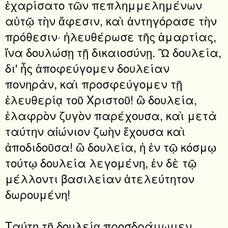
ἐχαρίσατο τῶν πεπλημμελημένων
αὐτῷ τὴν ἄφεσιν, καὶ ἀντηγόρασε τὴν
πρόθεσιν· ἠλευθέρωσε τῆς ἁμαρτίας,
ἵνα δουλώσῃ τῇ δικαιοσύνῃ. Ὢ δουλεία,
δι' ἧς ἀποφεύγομεν δουλείαν
πονηρὰν, καὶ προσφεύγομεν τῇ
ἐλευθερίᾳ τοῦ Χριστοῦ! ὢ δουλεία,
ἐλαφρὸν ζυγὸν παρέχουσα, καὶ μετὰ
ταύτην αἰώνιον ζωὴν ἔχουσα καὶ
ἀποδιδοῦσα! ὢ δουλεία, ἡ ἐν τῷ κόσμῳ
τούτῳ δουλεία λεγομένη, ἐν δὲ τῷ
μέλλοντι βασιλείαν ἀτελεύτητον
δωρουμένη!
Ταύτῃ τῇ δουλείᾳ προσδράμωμεν,