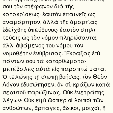
σου τὸν στέφανον διὰ τῆς
κατακρίσεως· ἑαυτὸν ἐπαινεῖς ὡς
ἀναμάρτητον, ἀλλὰ τῆς ἁμαρτίας
ἐδείχθης ὑπεύθυνος· ἑαυτὸν στηλι
τεύεις ὡς τὸν νόμον πληρώσαντα,
ἀλλ' ἁψάμενος τοῦ νόμου τὸν
νομοθέτην ἐνύβρισας. Ἔκραξας ἐπὶ
πάντων σου τὰ κατορθώματα·
μετέβαλες αὐτὰ εἰς παραπτώ ματα.
Ὁ τελώνης τῇ σιωπῇ βοήσας, τὸν Θεὸν
Λόγον ἐδυσώπησεν, ὃν σὺ κράζων κατὰ
σεαυτοῦ παρώξυνας. Οὐκ ἐνετράπης
λέγων· Οὐκ εἰμὶ ὥσπερ οἱ λοιποὶ τῶν
ἀνθρώπων, ἅρπαγες, ἄδικοι, μοιχοὶ, ἢ