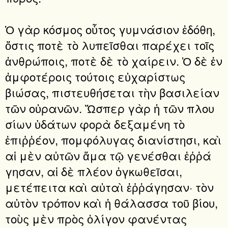
Ὁ γὰρ κόσμος οὗτος γυμνάσιον ἐδόθη,
ὅστις ποτὲ τὸ λυπεῖσθαι παρέχει τοῖς
ἀνθρώποις, ποτὲ δὲ τὸ χαίρειν. Ὁ δὲ ἐν
ἀμφοτέροις τούτοις εὐχαρίστως
βιώσας, πιστευθήσεται τὴν βασιλείαν
τῶν οὐρανῶν. Ὥσπερ γὰρ ἡ τῶν πλου
σίων ὑδάτων φορὰ δεξαμένη τὸ
ἐπιῤῥέον, πομφόλυγας διανίστησι, καὶ
αἱ μὲν αὐτῶν ἅμα τῷ γενέσθαι ἐῤῥά
γησαν, αἱ δὲ πλέον ὀγκωθεῖσαι,
μετέπειτα καὶ αὐταὶ ἐῤῥάγησαν· τὸν
αὐτὸν τρόπον καὶ ἡ θάλασσα τοῦ βίου,
τοὺς μὲν πρὸς ὀλίγον φανέντας