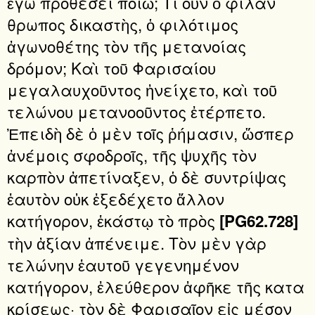
ἐγὼ προθέσει ποιῶ; Τί οὖν ὁ φιλάν
θρωπος δικαστὴς, ὁ φιλότιμος
ἀγωνοθέτης τὸν τῆς μετανοίας
δρόμον; Καὶ τοῦ Φαρισαίου
μεγαλαυχοῦντος ἠνείχετο, καὶ τοῦ
τελώνου μετανοοῦντος ἐτέρπετο.
Ἐπειδὴ δὲ ὁ μὲν τοῖς ῥήμασιν, ὥσπερ
ἀνέμοις σφοδροῖς, τῆς ψυχῆς τὸν
καρπὸν ἀπετίναξεν, ὁ δὲ συντρίψας
ἑαυτὸν οὐκ ἐξεδέχετο ἄλλον
κατήγορον, ἑκάστῳ τὸ πρὸς
[PG62.728]
τὴν ἀξίαν ἀπένειμε. Τὸν μὲν γὰρ
τελώνην ἑαυτοῦ γεγενημένον
κατήγορον, ἐλεύθερον ἀφῆκε τῆς κατα
κρίσεως· τὸν δὲ Φαρισαῖον εἰς μέσον