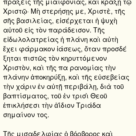
πράξεις τῆς μιαιφονίας, καὶ κράξῃ τῷ
Χριστῷ· Μὴ στερήσῃς με, Χριστὲ, τῆς
σῆς βασιλείας, εἰσέρχεται ἡ ψυχὴ
αὐτοῦ εἰς τὸν παράδεισον. Τῆς
εἰδωλολατρείας ἡ πλάνη καὶ αὐτὴ
ἔχει φάρμακον ἰάσεως, ὅταν προσδέ
ξηται πιστῶς τὸν κηρυττόμενον
Χριστὸν, καὶ τῆς πα ρανομίας τὴν
πλάνην ἀποκηρύξῃ, καὶ τῆς εὐσεβείας
τὴν χάριν ἐν αὐτῇ περιβάλῃ, διὰ τοῦ
βαπτίσματος, τοῦ ἐν τρισὶ Θεοῦ
ἐπικλήσεσι τὴν ἀΐδιον Τριάδα
σημαίνον τος.
Τῆς μισαδελφίας ὁ βόρβορος καὶ