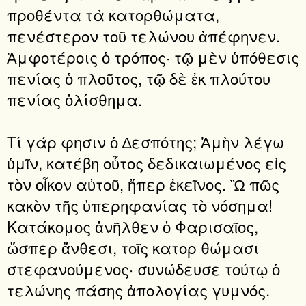
προθέντα τὰ κατορθώματα,
πενέστερον τοῦ τελώνου ἀπέφηνεν.
Ἀμφοτέροις ὁ τρόπος· τῷ μὲν ὑπόθεσις
πενίας ὁ πλοῦτος, τῷ δὲ ἐκ πλούτου
πενίας ὀλίσθημα.
Τί γάρ φησιν ὁ ∆εσπότης; Ἀμὴν λέγω
ὑμῖν, κατέβη οὗτος δεδικαιωμένος εἰς
τὸν οἶκον αὐτοῦ, ἤπερ ἐκεῖνος. Ὢ πῶς
κακὸν τῆς ὑπερηφανίας τὸ νόσημα!
Κατάκομος ἀνῆλθεν ὁ Φαρισαῖος,
ὥσπερ ἄνθεσι, τοῖς κατορ θώμασι
στεφανούμενος· συνώδευσε τούτῳ ὁ
τελώνης πάσης ἀπολογίας γυμνός.