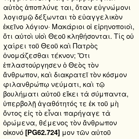
αὐτὸς ἀποπλύνε ται, ὅταν εὐγνώμονι
λογισμῷ δέξωνται τὸ εὐαγγελικὸν
ἐκεῖνο λόγιον· Μακάριοι οἱ εἰρηνοποιοὶ,
ὅτι αὐτοὶ υἱοὶ Θεοῦ κληθήσονται. Τίς οὐ
χαίρει τοῦ Θεοῦ καὶ Πατρὸς
ὀνομάζεσθαι τέκνον; Ὅτι
ἐπλαστούργησεν ὁ Θεὸς τὸν
ἄνθρωπον, καὶ διακρατεῖ τὸν κόσμον
φιλανθρώπῳ νεύματι, καὶ τῷ
βουλήματι αὐτοῦ εἴκει τὰ σύμπαντα,
ὑπερβολῇ ἀγαθότητός τε ἐκ τοῦ μὴ
ὄντος εἰς τὸ εἶναι παρήγαγε τὰ
ὁρώμενα, θέμενος τὸν ἄνθρωπον
οἰκονό
μον τῶν αὐτοῦ
[PG62.724]