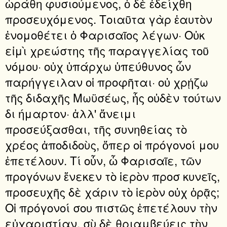
ὡράθη φυσιούμενος, ὁ δὲ ἐδείχθη
προσευχόμενος. Τοιαῦτα γὰρ ἑαυτὸν
ἐνομοθέτει ὁ Φαρισαῖος λέγων· Οὐκ
εἰμὶ χρεώστης τῆς παραγγελίας τοῦ
νόμου· οὐχ ὑπάρχω ὑπεύθυνος ὧν
παρήγγειλαν οἱ προφῆται· οὐ χρῄζω
τῆς διδαχῆς Μωϋσέως, ἧς οὐδὲν τούτων
δι ήμαρτον· ἀλλ' ἄνειμι
προσεύξασθαι, τῆς συνηθείας τὸ
χρέος ἀποδιδοὺς, ὅπερ οἱ πρόγονοί μου
ἐπετέλουν. Τί οὖν, ὦ Φαρισαῖε, τῶν
προγόνων ἕνεκεν τὸ ἱερὸν προσ κυνεῖς,
προσευχῆς δὲ χάριν τὸ ἱερὸν οὐχ ὁρᾷς;
Οἱ πρόγονοί σου πιστῶς ἐπετέλουν τὴν
εὐχαριστίαν, σὺ δὲ θριαμβεύεις τὴν