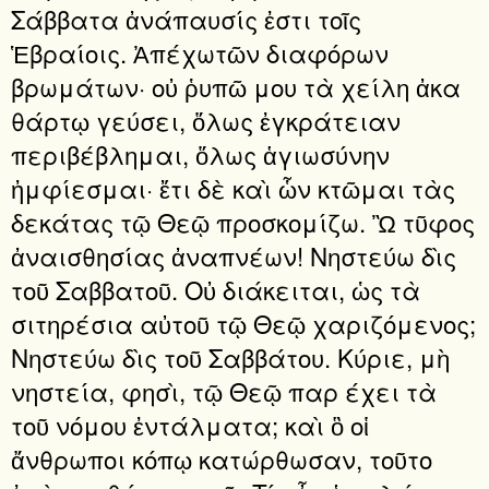
Σάββατα ἀνάπαυσίς ἐστι τοῖς
Ἑβραίοις. Ἀπέχωτῶν διαφόρων
βρωμάτων· οὐ ῥυπῶ μου τὰ χείλη ἀκα
θάρτῳ γεύσει, ὅλως ἐγκράτειαν
περιβέβλημαι, ὅλως ἁγιωσύνην
ἠμφίεσμαι· ἔτι δὲ καὶ ὧν κτῶμαι τὰς
δεκάτας τῷ Θεῷ προσκομίζω. Ὢ τῦφος
ἀναισθησίας ἀναπνέων! Νηστεύω δὶς
τοῦ Σαββατοῦ. Οὐ διάκειται, ὡς τὰ
σιτηρέσια αὐτοῦ τῷ Θεῷ χαριζόμενος;
Νηστεύω δὶς τοῦ Σαββάτου. Κύριε, μὴ
νηστεία, φησὶ, τῷ Θεῷ παρ έχει τὰ
τοῦ νόμου ἐντάλματα; καὶ ὃ οἱ
ἄνθρωποι κόπῳ κατώρθωσαν, τοῦτο