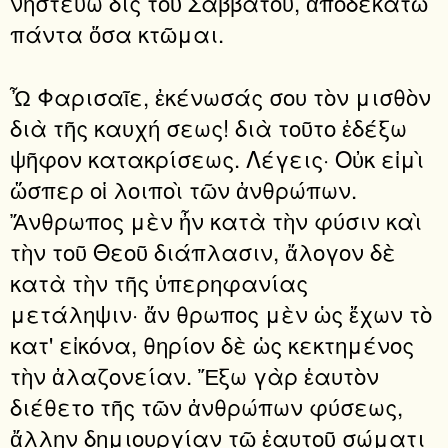
νηστεύω δὶς τοῦ Σαββάτου, ἀποδεκατῶ
πάντα ὅσα κτῶμαι.
Ὦ Φαρισαῖε, ἐκένωσάς σου τὸν μισθὸν
διὰ τῆς καυχή σεως! διὰ τοῦτο ἐδέξω
ψῆφον κατακρίσεως. Λέγεις· Οὐκ εἰμὶ
ὥσπερ οἱ λοιποὶ τῶν ἀνθρώπων.
Ἄνθρωπος μὲν ἦν κατὰ τὴν φύσιν καὶ
τὴν τοῦ Θεοῦ διάπλασιν, ἄλογον δὲ
κατὰ τὴν τῆς ὑπερηφανίας
μετάληψιν· ἄν θρωπος μὲν ὡς ἔχων τὸ
κατ' εἰκόνα, θηρίον δὲ ὡς κεκτημένος
τὴν ἀλαζονείαν. Ἔξω γὰρ ἑαυτὸν
διέθετο τῆς τῶν ἀνθρώπων φύσεως,
ἄλλην δημιουργίαν τῷ ἑαυτοῦ σώματι