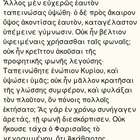
Ἄλλος μὲν εὐχερῶς ἑαυτὸν
ταπεινώσας ὑψώθη· ὁ δὲ πρὸς ἄκαιρον
ὕψος ἀκοντίσας ἑαυτὸν, καταγέλαστον
ὑπέμεινε γύμνωσιν. Οὐκ ἦν βέλτιον
ὑφειμέναις χρήσασθαι ταῖς φωναῖς;
οὐκ ἦν κρεῖττον ἀκοῦσαι τῆς
προφητικῆς φωνῆς λεγούσης·
Ταπεινώθητε ἐνώπιον Κυρίου, καὶ
ὑψώσει ὑμᾶς; οὐκ ἦν μᾶλλον κρατῆσαι
τῆς γλώσσης συμφέρον, καὶ φυλάξαι
τὸν πλοῦτον, ὃν πόνοις πολλοῖς
ἐκτήσατο; Ἃς γὰρ ἐν χρόνῳ συνήγαγεν
ἀρετὰς, τῇ φωνῇ διεσκόρπισεν. Οὐκ
ἤκουσε τάχα ὁ Φαρισαῖος τὸ
γεγραμμένον, ὅτι Ἀκάθαρτος