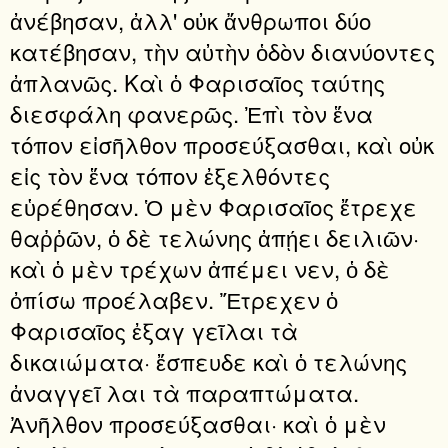
ἀνέβησαν, ἀλλ' οὐκ ἄνθρωποι δύο
κατέβησαν, τὴν αὐτὴν ὁδὸν διανύοντες
ἀπλανῶς. Καὶ ὁ Φαρισαῖος ταύτης
διεσφάλη φανερῶς. Ἐπὶ τὸν ἕνα
τόπον εἰσῆλθον προσεύξασθαι, καὶ οὐκ
εἰς τὸν ἕνα τόπον ἐξελθόντες
εὑρέθησαν. Ὁ μὲν Φαρισαῖος ἔτρεχε
θαῤῥῶν, ὁ δὲ τελώνης ἀπῄει δειλιῶν·
καὶ ὁ μὲν τρέχων ἀπέμει νεν, ὁ δὲ
ὀπίσω προέλαβεν. Ἔτρεχεν ὁ
Φαρισαῖος ἐξαγ γεῖλαι τὰ
δικαιώματα· ἔσπευδε καὶ ὁ τελώνης
ἀναγγεῖ λαι τὰ παραπτώματα.
Ἀνῆλθον προσεύξασθαι· καὶ ὁ μὲν