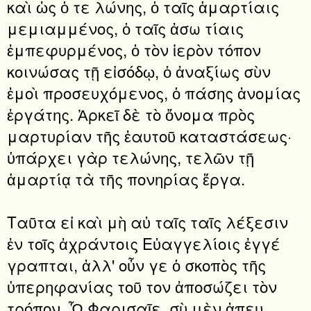
καὶ ὡς ὁ τε λώνης, ὁ ταῖς ἁμαρτίαις
μεμιαμμένος, ὁ ταῖς ἀσω τίαις
ἐμπεφυρμένος, ὁ τὸν ἱερὸν τόπον
κοινώσας τῇ εἰσόδῳ, ὁ ἀναξίως σὺν
ἐμοὶ προσευχόμενος, ὁ πάσης ἀνομίας
ἐργάτης. Ἀρκεῖ δὲ τὸ ὄνομα πρὸς
μαρτυρίαν τῆς ἑαυτοῦ καταστάσεως·
ὑπάρχει γὰρ τελώνης, τελῶν τῇ
ἁμαρτίᾳ τὰ τῆς πονηρίας ἔργα.
Ταῦτα εἰ καὶ μὴ αὐ ταῖς ταῖς λέξεσιν
ἐν τοῖς ἀχράντοις Εὐαγγελίοις ἐγγέ
γραπται, ἀλλ' οὖν γε ὁ σκοπὸς τῆς
ὑπερηφανίας τοῦ τον ἀποσώζει τὸν
τρόπον. Ὦ Φαρισαῖε, σὺ μὲν ἀπευ