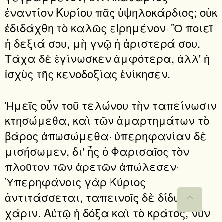
ἐναντίον Κυρίου πᾶς ὑψηλοκάρδιος; οὐκ
ἐδιδάχθη τὸ καλῶς εἰρημένον· Ὃ ποιεῖ
ἡ δεξιά σου, μὴ γνῷ ἡ ἀριστερά σου.
Τάχα δὲ ἐγίνωσκεν ἀμφότερα, ἀλλ' ἡ
ἰσχὺς τῆς κενοδοξίας ἐνίκησεν.
Ἡμεῖς οὖν τοῦ τελώνου τὴν ταπείνωσιν
κτησώμεθα, καὶ τῶν ἁμαρτημάτων τὸ
βάρος ἀπωσώμεθα· ὑπερηφανίαν δὲ
μισήσωμεν, δι' ἧς ὁ Φαρισαῖος τὸν
πλοῦτον τῶν ἀρετῶν ἀπώλεσεν·
Ὑπερηφάνοις γὰρ Κύριος
ἀντιτάσσεται, ταπεινοῖς δὲ δίδωσι
χάριν. Αὐτῷ ἡ δόξα καὶ τὸ κράτος, νῦν