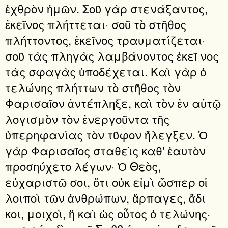
ἐχθρὸν ἡμῶν. Σοῦ γὰρ στενάξαντος,
ἐκεῖνος πλήττεται· σοῦ τὸ στῆθος
πλήττοντος, ἐκεῖνος τραυματίζεται·
σοῦ τὰς πληγὰς λαμβάνοντος ἐκεῖ νος
τὰς σφαγὰς ὑποδέχεται. Καὶ γὰρ ὁ
τελώνης πλήττων τὸ στῆθος τὸν
Φαρισαῖον ἀντέπληξε, καὶ τὸν ἐν αὐτῷ
λογισμὸν τὸν ἐνεργοῦντα τῆς
ὑπερηφανίας τὸν τῦφον ἤλεγξεν. Ὁ
γὰρ Φαρισαῖος σταθεὶς καθ' ἑαυτὸν
προσηύχετο λέγων· Ὁ Θεὸς,
εὐχαριστῶ σοι, ὅτι οὐκ εἰμὶ ὥσπερ οἱ
λοιποὶ τῶν ἀνθρώπων, ἅρπαγες, ἄδι
κοι, μοιχοὶ, ἢ καὶ ὡς οὗτος ὁ τελώνης·