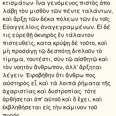
κτισμάτων· ἵνα γενόμενος πιστὸς ἀπο
λάβῃ τὸν μισθὸν τῶν πέντε ταλάντων,
καὶ ἄρξῃ τῶν δέκα πόλεων τῶν ἐν τοῖς
Εὐαγγελίοις ἀναγεγραμμένων. Εἰ δέ
τις εὑρεθῇ ὀκνηρὸς ἓν τάλαντον
πιστευθεὶς, κατα κρύψῃ δὲ τοῦτο, καὶ
μὴ προσάγῃ τῷ δεσπότῃ διπλοῦν τὸ
τίμημα, τουτέστι, σὺν τῷ αἰσθητῷ καὶ
τὸν νοητὸν ἄνθρωπον, ἀλλ' ἄρξηται
λέγειν· Ἐφοβήθην ὅτι ἄνθρω πος
αὐστηρὸς εἶ, καὶ τὰ λοιπὰ ῥήματα τῆς
ἀχαριστίας καὶ δυστροπίας· τότε
ἀρθήσεται ἀπ' αὐτοῦ καὶ ὃ ἔχει, καὶ
ἐκβληθήσεται εἰς τὴν κάμινον τοῦ
πυρός.