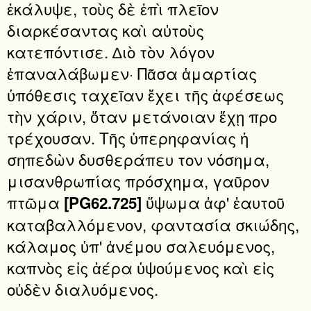
ἐκάλυψε, τοὺς δὲ ἐπὶ πλεῖον
διαρκέσαντας καὶ αὐτοὺς
κατεπόντισε. ∆ιὸ τὸν λόγον
ἐπαναλάβωμεν· Πᾶσα ἁμαρτίας
ὑπόθεσις ταχεῖαν ἔχει τῆς ἀφέσεως
τὴν χάριν, ὅταν μετάνοιαν ἔχῃ προ
τρέχουσαν. Τῆς ὑπερηφανίας ἡ
σηπεδὼν δυσθεράπευ τον νόσημα,
μισανθρωπίας πρόσχημα, γαῦρον
πτῶμα
ὕψωμα ἀφ' ἑαυτοῦ
[PG62.725]
καταβαλλόμενον, φαντασία σκιώδης,
κάλαμος ὑπ' ἀνέμου σαλευόμενος,
καπνὸς εἰς ἀέρα ὑψούμενος καὶ εἰς
οὐδὲν διαλυόμενος.