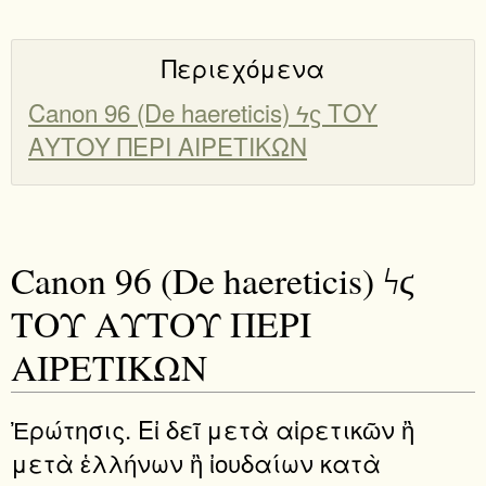
Περιεχόμενα
Canon 96 (De haereticis) ϟϛ ΤΟΥ
ΑΥΤΟΥ ΠΕΡΙ ΑΙΡΕΤΙΚΩΝ
Canon 96 (De haereticis) ϟϛ
ΤΟΥ ΑΥΤΟΥ ΠΕΡΙ
ΑΙΡΕΤΙΚΩΝ
Ἐρώτησις. Εἰ δεῖ μετὰ αἱρετικῶν ἢ
μετὰ ἑλλήνων ἢ ἰουδαίων κατὰ