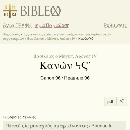
Αγια ΓΡΑΦΗ
Ιερά Παράδοση
Ρυθμίσεις
Παράδοσις
»
Έργα των αρχαίων αγίων πατέρων και εκκλησιαστικών
συγγραφέων
»
Βασίλειος ο Μέγας, Αιώνας IV
» Κανὼν ϞϚʹ
Βασίλειος ο Μέγας, Αιώνας IV
Κανὼν ϞϚʹ
Canon 96 / Правило 96
pdf
Παρόμοιες σελίδες
Ποιναὶ εἰς μοναχοὺς ἁμαρτάνοντας / Poenae in