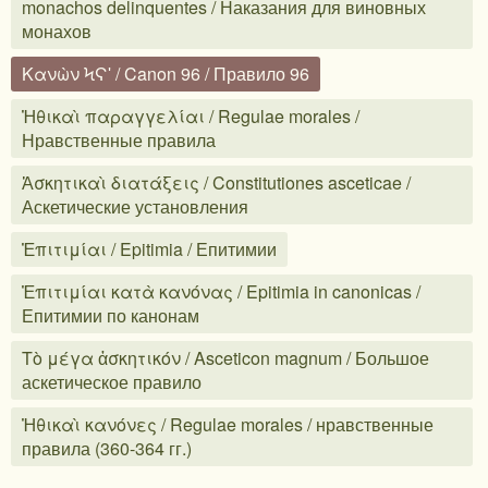
monachos delinquentes / Наказания для виновных
монахов
Κανὼν ϞϚʹ / Canon 96 / Правило 96
Ἠθικαὶ παραγγελίαι / Regulae morales /
Нравственные правила
Ἀσκητικαὶ διατάξεις / Constitutiones asceticae /
Аскетические установления
Ἐπιτιμίαι / Epitimia / Епитимии
Ἐπιτιμίαι κατὰ κανόνας / Epitimia in canonicas /
Епитимии по канонам
Τὸ μέγα ἀσκητικόν / Asceticon magnum / Большое
аскетическое правило
Ἠθικαὶ κανόνες / Regulae morales / нравственные
правила (360-364 гг.)