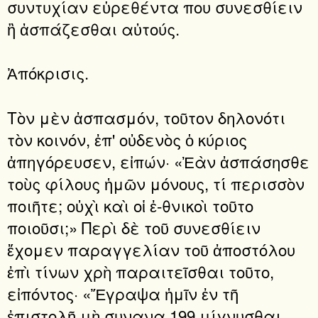
συντυχίαν εὑρεθέντα που συνεσθίειν
ἢ ἀσπάζεσθαι αὐτούς.
Ἀπόκρισις.
Τὸν μὲν ἀσπασμόν, τοῦτον δηλονότι
τὸν κοινόν, ἐπ' οὐδενὸς ὁ κύριος
ἀπηγόρευσεν, εἰπών· «Ἐὰν ἀσπάσησθε
τοὺς φίλους ἡμῶν μόνους, τί περισσὸν
ποιῆτε; οὐχὶ καὶ οἱ ἐ-θνικοὶ τοῦτο
ποιοῦσι;» Περὶ δὲ τοῦ συνεσθίειν
ἔχομεν παραγγελίαν τοῦ ἀποστόλου
ἐπὶ τίνων χρὴ παραιτεῖσθαι τοῦτο,
εἰπόντος· «Ἔγραψα ἡμῖν ἐν τῆ
ἐπιστολῇ μὴ συνανα 199 μίγνυσθαι