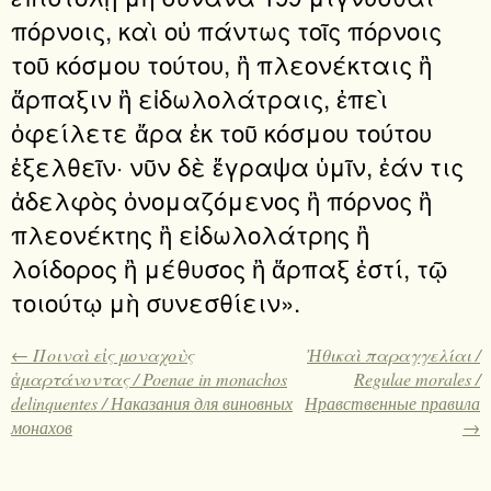
πόρνοις, καὶ οὐ πάντως τοῖς πόρνοις
τοῦ κόσμου τούτου, ἢ πλεονέκταις ἢ
ἅρπαξιν ἢ εἰδωλολάτραις, ἐπεὶ
ὀφείλετε ἄρα ἐκ τοῦ κόσμου τούτου
ἐξελθεῖν· νῦν δὲ ἔγραψα ὑμῖν, ἐάν τις
ἀδελφὸς ὀνομαζόμενος ἢ πόρνος ἢ
πλεονέκτης ἢ εἰδωλολάτρης ἢ
λοίδορος ἢ μέθυσος ἢ ἅρπαξ ἐστί, τῷ
τοιούτῳ μὴ συνεσθίειν».
← Ποιναὶ εἰς μοναχοὺς
Ἠθικαὶ παραγγελίαι /
ἁμαρτάνοντας / Poenae in monachos
Regulae morales /
delinquentes / Наказания для виновных
Нравственные правила
монахов
→