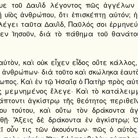
υε τοῦ ∆αυῒδ λέγοντος πῶς ἀγγέλων 
ἢ υἱὸς ἀνθρώπου, ὅτι ἐπισκέπτῃ αὐτόν;
λέγει ταῦτα ∆αυῒδ, Παῦλός σοι ἑρμηνεύ
εν Ἰησοῦν, διὰ τὸ πάθημα τοῦ θανάτο
ὐτὸν, καὶ οὐκ εἶχεν εἶδος οὔτε κάλλος,
 ἀνθρώπων· διὰ τοῦτο καὶ σκώληκα ἑαυτ
ωπος. Καὶ ἐν τῷ Ἡσαΐᾳ ὁ Πατὴρ πρὸς αὐ
ῆς μεμνημένος ἔλεγε· Καὶ τὸ κατάλει
τοντι ἀγκίστρῳ τῆς θεότητος περιθεῖ
ου τούτου, καὶ οὕτω τὸν δράκοντα ἀγ
ῇ· Ἄξεις δὲ δράκοντα ἐν ἀγκίστρῳ; Ὁ
ῖ οὖν τις τῶν ἀκουόντων· πῶς ὁ αὐτὸς