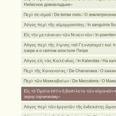
Небесное домовладыке»
Περὶ σεισμοῦ / De terrae motu / О землетрясени
Λόγος περὶ τῆς αἱμορροούσης / In sanguinis fl
Εἰς τὴν μετάνοιαν τῶν Νινευιτῶν / In poeniten
Λόγος περὶ τῆς λίμνης τοῦ Γεννησαρέτ καὶ περ
озере и о святом апостоле Петре
Λόγος εἰς τὰς Καλένδας / In Kalendas / На ка
Περὶ τῆς Χαναναίας / De Chananaea / О хана
Περὶ τῶν Μακκαβαίων / De Maccabeis / О Макк
Εἰς τὸ Ὁμοία ἐστὶν ἡ βασιλεία τῶν οὐρανῶν κόκ
зерну горчичному»
Λόγος περὶ τῶν ἐργατῶν τῆς ἑνδεκάτης ὥρας / 