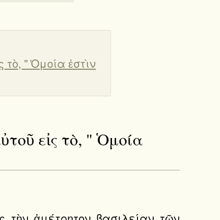
ς τὸ, " ̔Ομοία ἐστὶν
αὐτοῦ εἰς τὸ, " ̔Ομοία
ῶς τὴν ἀμέτρητον βασιλείαν τῶν