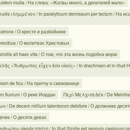
quidem multa / На слова: «Жатвы много, а делателей мало»
θειλημμένον / In paralyticum demissum per tectum / На ис
atrone / О кресте и разбойнике
precibus / О молитвах Христовых
ilis sit haec vita / О том, что эта жизнь подобна морю
 «Ἄνθρωπος εἶχεν δύο υἱούς» / In drachmam et in illud Hom
lam de ficu / На притчу о смоковнице
m fluvium / О реке Иордан
Περὶ Μελχισεδέκ / De Melchis
 De decem millium talentorum debitore / О должнике десят
ines / О десяти девах
ρώπῳ οἰκοδεσπότῃ / In illud Simile est regnum caelorum pat