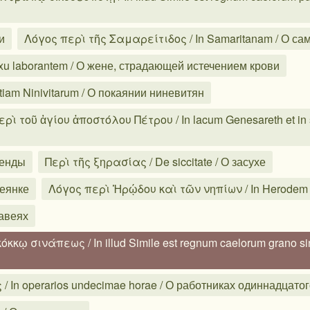
и
Λόγος περὶ τῆς Σαμαρείτιδος / In Samaritanam / О са
uxu laborantem / О жене, страдающей истечением крови
tiam Ninivitarum / О покаянии ниневитян
ὶ τοῦ ἁγίου ἀποστόλου Πέτρου / In lacum Genesareth et in 
ленды
Περὶ τῆς ξηρασίας / De siccitate / О засухе
неянке
Λόγος περὶ Ἡρῴδου καὶ τῶν νηπίων / In Herodem e
авеях
κῳ σινάπεως / In illud Simile est regnum caelorum grano s
In operarios undecimae horae / О работниках одиннадцатог