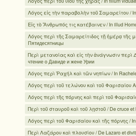
Λόγος περὶ τοῦ υἱοῦ τῆς χήρας / In filium vidua
Λόγος εἰς τὴν παραβολὴν τοῦ Σαμαρείτου / In 
Εἰς τὸ Ἄνθρωπός τις κατέβαινεν / In illud Ho
Λόγος περὶ τῆς Σαμαρείτιδος τῇ ἡμέρᾳ τῆς μέσ
Пятидесятницы
Περὶ μετανοίας καὶ εἰς τὴν ἀνάγνωσιν περὶ Δαβὶ
чтение о Давиде и жене Урии
Λόγος περὶ Ῥαχήλ καὶ τῶν νηπίων / In Rachelem
Λόγος περὶ τοῦ τελώνου καὶ τοῦ Φαρισαίου Αʹ /
Λόγος περὶ τῆς πόρνης καὶ περὶ τοῦ Φαρισαίου 
Περὶ τοῦ σταυροῦ καὶ τοῦ λῃστοῦ / De cruce et l
Λόγος περὶ τοῦ Φαρισαίου καὶ τῆς πόρνης / In 
Περὶ Λαζάρου καὶ πλουσίου / De Lazaro et divit