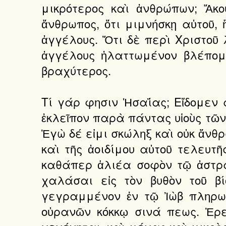
μικρότερος καὶ ἀνθρώπων; Ἄκο
ἄνθρωπος, ὅτι μιμνήσκῃ αὐτοῦ, 
ἀγγέλους. Ὅτι δὲ περὶ Χριστοῦ 
ἀγγέλους ἠλαττωμένον βλέπομ
βραχύτερος.
Τί γάρ φησιν Ἡσαΐας; Εἴδομεν α
ἐκλεῖπον παρὰ πάντας υἱοὺς τῶν
Ἐγὼ δέ εἰμι σκώληξ καὶ οὐκ ἄνθρ
καὶ τῆς ἀοιδίμου αὐτοῦ τελευτ
καθάπερ ἁλιέα σοφὸν τῷ ἀστράπ
χαλάσαι εἰς τὸν βυθὸν τοῦ βί
γεγραμμένον ἐν τῷ Ἰὼβ πληρωθ
οὐρανῶν κόκκῳ σινά πεως. Ἐρε