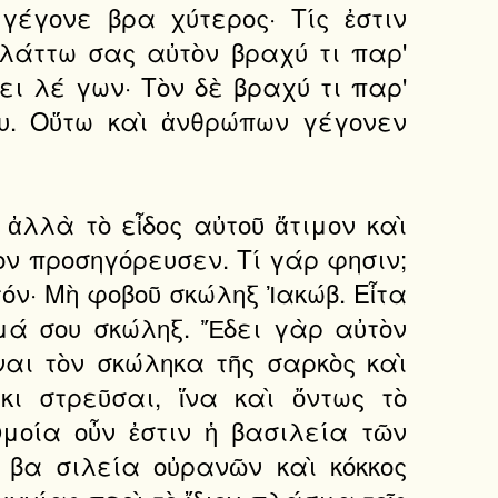
γέγονε βρα χύτερος· Τίς ἐστιν
 ἠλάττω σας αὐτὸν βραχύ τι παρ'
ει λέ γων· Τὸν δὲ βραχύ τι παρ'
υ. Οὕτω καὶ ἀνθρώπων γέγονεν
 ἀλλὰ τὸ εἶδος αὐτοῦ ἄτιμον καὶ
ὸν προσηγόρευσεν. Τί γάρ φησιν;
τόν· Μὴ φοβοῦ σκώληξ Ἰακώβ. Εἶτα
μμά σου σκώληξ. Ἔδει γὰρ αὐτὸν
ναι τὸν σκώληκα τῆς σαρκὸς καὶ
κι στρεῦσαι, ἵνα καὶ ὄντως τὸ
μοία οὖν ἐστιν ἡ βασιλεία τῶν
 βα σιλεία οὐρανῶν καὶ κόκκος