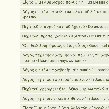
Εἰς τὸ Ὁ μὲν θερισμὸς πολύς / In illud Messis 
Λόγος εἰς τὸν παραλυτικὸν διὰ τοῦ δώματος κα
кровлю
Περὶ τοῦ σταυροῦ καὶ τοῦ λῃστοῦ / De cruce et l
Περὶ τῶν προσευχῶν τοῦ Χριστοῦ / De Christi 
Ὅτι θαλάσσῃ ὅμοιος ὁ βίος οὗτος / Quod mari sim
Λόγος περὶ τῆς δραχμῆς καὶ περὶ τῆς παραβολῆς
притче «Некто имел двух сыновей»
Λόγος εἰς τὴν παραβολὴν τῆς συκῆς / In parabo
Λόγος περὶ τοῦ ποταμοῦ Ἰορδάνου / In Jordane
Περὶ τοῦ χρεοφειλέτου δέκα μυρίων ταλάντων /
Λόγος περὶ τῶν δέκα παρθένων / In decem virg
Εἰς τὸ Ὁμοία ἐστὶν ἡ βασιλεία τῶν οὐρανῶν ἀνθ