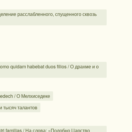
целение расслабленного, спущенного сквозь
o quidam habebat duos filios / О драхме и о
edech / О Мелхиседеке
и тысяч талантов
ri familias / На слова: «Подобно Царство