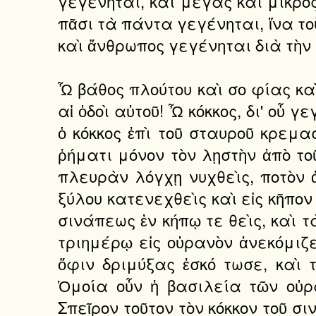
γεγένηται, καὶ μέγας καὶ μικρὸς
πᾶσι τὰ πάντα γεγένηται, ἵνα τοὺ
καὶ ἄνθρωπος γεγένηται διὰ τὴν
Ὦ βάθος πλούτου καὶ σο φίας κα
αἱ ὁδοὶ αὐτοῦ! Ὦ κόκκος, δι' οὗ 
ὁ κόκκος ἐπὶ τοῦ σταυροῦ κρεμα
ῥήματι μόνον τὸν λῃστὴν ἀπὸ τοῦ
πλευρὰν λόγχῃ νυχθεὶς, ποτὸν ἀ
ξύλου κατενεχθεὶς καὶ εἰς κῆπον
σινάπεως ἐν κήπῳ τε θεὶς, καὶ τ
τριημέρῳ εἰς οὐρανὸν ἀνεκόμιζεν
ὄφιν δριμύξας ἐσκό τωσε, καὶ 
Ὁμοία οὖν ἡ βασιλεία τῶν οὐρ
Σπεῖρον τοῦτον τὸν κόκκον τοῦ σι