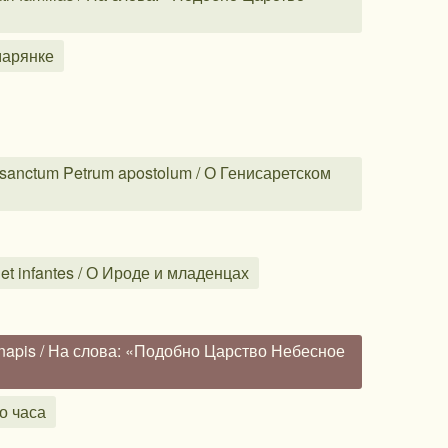
марянке
sanctum Petrum apostolum / О Генисаретском
t infantes / О Ироде и младенцах
inapis / На слова: «Подобно Царство Небесное
о часа