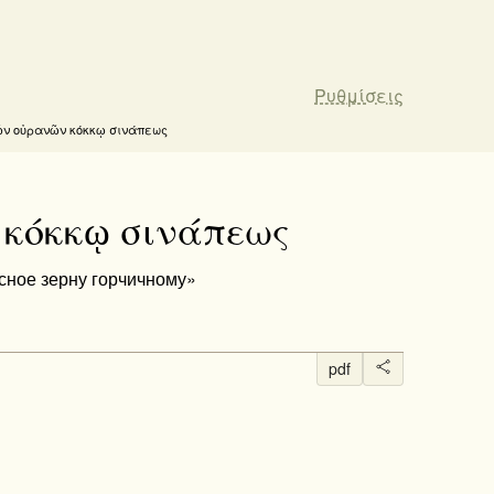
Ρυθμίσεις
 τῶν οὐρανῶν κόκκῳ σινάπεως
ν κόκκῳ σινάπεως
бесное зерну горчичному»
pdf