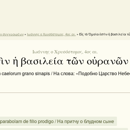
ών συγγραφέων
»
Ιωάννης ο Χρυσόστομος, 4ος αι.
» Εἰς τὸ Ὁμοία ἐστὶν ἡ βασιλεία
Ιωάννης ο Χρυσόστομος, 4ος αι.
τὶν ἡ βασιλεία τῶν οὐρανῶ
num caelorum grano sinapis / На слова: «Подобно Царство Не
arabolam de filio prodigo / На притчу о блудном сыне