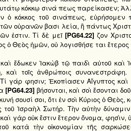
τάτῳ κόκκῳ σινά πεως παρείκασεν; Ἀλλ'
τιν ὁ κόκκος τοῦ σινάπεως, εὑρήσομεν
 τῶν οὐρανῶν βασι λεία, ἢ πάντως Χριστό
ῶν ἐστιν. Τί δὲ μεῖ
ζον Χριστο
[PG64.22]
ς ὁ Θεὸς ἡμῶν, οὐ λογισθήσε ται ἕτερος
 καὶ ἔδωκεν Ἰακὼβ τῷ παιδὶ αὐτοῦ καὶ 
, καὶ τοῖς ἀνθρώποις συνανεστράφη. 
 γάρ φησιν; Ἐκοπίασεν Αἴγυπτος καὶ α
ια
βήσονται, καὶ σοὶ ἔσονται δο
[PG64.23]
νή σουσί σοι, ὅτι ἐν σοὶ Κύριος ὁ Θεὸς, κ
ὸς τοῦ Ἰσραὴλ Σωτήρ. Τὴν αὐτὴν δύναμ
καὶ γὰρ οὐκ ἔστιν ἕτερον ὄνομα, φησὶν, ὑ
τοῦ κατὰ τὴν οἰκονομίαν τῆς σαρκώσ