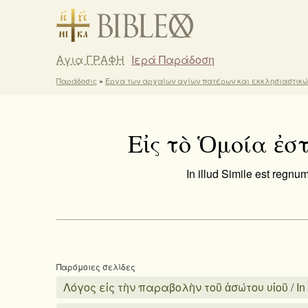
Αγια ΓΡΑΦΗ
Ιερά Παράδοση
Παράδοσις
»
Έργα των αρχαίων αγίων πατέρων και εκκλησιαστικ
Εἰς τὸ Ὁμοία ἐσ
In illud Simile est reg
Παρόμοιες σελίδες
Λόγος εἰς τὴν παραβολὴν τοῦ ἀσώτου υἱοῦ / In p