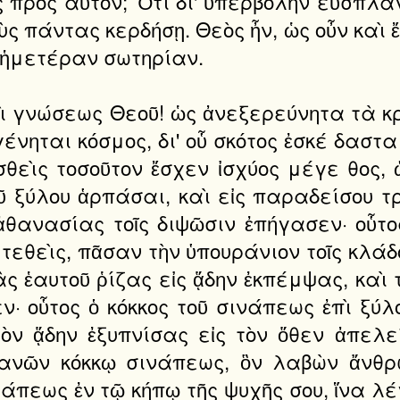
 πρὸς αὐτόν; Ὅτι δι' ὑπερβολὴν εὐσπλα
ς πάντας κερδήσῃ. Θεὸς ἦν, ὡς οὖν καὶ ἔσ
 ἡμετέραν σωτηρίαν.
ὶ γνώσεως Θεοῦ! ὡς ἀνεξερεύνητα τὰ κρ
γεγένηται κόσμος, δι' οὗ σκότος ἐσκέ δαστ
σθεὶς τοσοῦτον ἔσχεν ἰσχύος μέγε θος,
 ξύλου ἁρπάσαι, καὶ εἰς παραδείσου τρ
θανασίας τοῖς διψῶσιν ἐπήγασεν· οὗτο
 τεθεὶς, πᾶσαν τὴν ὑπουράνιον τοῖς κλάδο
ὰς ἑαυτοῦ ῥίζας εἰς ᾅδην ἐκπέμψας, καὶ
· οὗτος ὁ κόκκος τοῦ σινάπεως ἐπὶ ξύλ
τὸν ᾅδην ἐξυπνίσας εἰς τὸν ὅθεν ἀπελ
ανῶν κόκκῳ σινάπεως, ὃν λαβὼν ἄνθρω
νάπεως ἐν τῷ κήπῳ τῆς ψυχῆς σου, ἵνα λέ