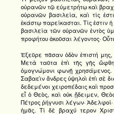
οὐρανῶν τῷ εὐμετρήτῳ καὶ βραχυ
οὐρανῶν βασιλεία, καὶ τίς ἐσ
ἑκάστῳ παρείκασται. Τίς ἐστιν ἡ
βασιλεία τῶν οὐρανῶν ἐντὸς ὑμ
προφήτου ἀκοῦσαι λέγοντος· Οὗτο
Ἐξεῦρε πᾶσαν ὁδὸν ἐπιστή μης,
Μετὰ ταῦτα ἐπὶ τῆς γῆς ὤφθη
ὁμογνώμονι φωνῇ χρησάμενος. Τί
Σαβαεὶν ἄνδρες ὑψηλοὶ ἐπὶ σὲ δ
δεδεμένοι χειροπέδαις καὶ προσκυ
εἶ ὁ Θεὸς, καὶ οὐκ ᾔδειμεν, Θε
Πέτρος ῥήγνυσι λέγων· Ἀδελφοί· 
ἡμᾶς. Τί δὲ βραχύ τερον Χρισ