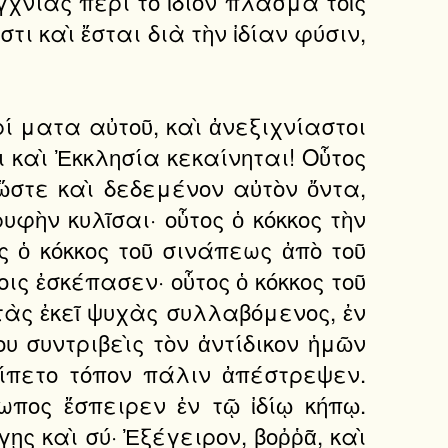
γχνίας περὶ τὸ ἴδιον πλάσμα τοῖς
τι καὶ ἔσται διὰ τὴν ἰδίαν φύσιν,
ί ματα αὐτοῦ, καὶ ἀνεξιχνίαστοι
αι καὶ Ἐκκλησία κεκαίνηται! Οὗτος
 ὥστε καὶ δεδεμένον αὐτὸν ὄντα,
υφὴν κυλῖσαι· οὗτος ὁ κόκκος τὴν
ς ὁ κόκκος τοῦ σινάπεως ἀπὸ τοῦ
ις ἐσκέπασεν· οὗτος ὁ κόκκος τοῦ
 τὰς ἐκεῖ ψυχὰς συλλαβόμενος, ἐν
ου συντριβεὶς τὸν ἀντίδικον ἡμῶν
είπετο τόπον πάλιν ἀπέστρεψεν.
πος ἔσπειρεν ἐν τῷ ἰδίῳ κήπῳ.
γῃς καὶ σύ· Ἐξέγειρον, βοῤῥᾶ, καὶ