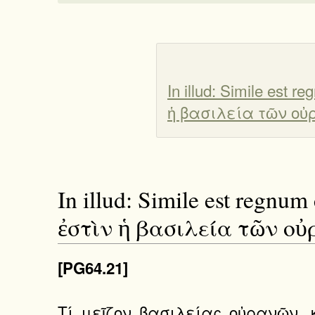
In illud: Simile est 
ἡ βασιλεία τῶν οὐ
In illud: Simile est regnu
ἐστὶν ἡ βασιλεία τῶν ο
[PG64.21]
Τί μεῖζον βασιλείας οὐρανῶν, 