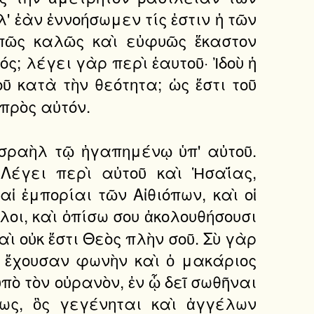
 ἐὰν ἐννοήσωμεν τίς ἐστιν ἡ τῶν
 πῶς καλῶς καὶ εὐφυῶς ἕκαστον
ς; λέγει γὰρ περὶ ἑαυτοῦ· Ἰδοὺ ἡ
ῦ κατὰ τὴν θεότητα; ὡς ἔστι τοῦ
 πρὸς αὐτόν.
Ἰσραὴλ τῷ ἠγαπημένῳ ὑπ' αὐτοῦ.
Λέγει περὶ αὐτοῦ καὶ Ἡσαΐας,
ἱ ἐμπορίαι τῶν Αἰθιόπων, καὶ οἱ
ῦλοι, καὶ ὀπίσω σου ἀκολουθήσουσι
αὶ οὐκ ἔστι Θεὸς πλὴν σοῦ. Σὺ γὰρ
ιν ἔχουσαν φωνὴν καὶ ὁ μακάριος
πὸ τὸν οὐρανὸν, ἐν ᾧ δεῖ σωθῆναι
εως, ὃς γεγένηται καὶ ἀγγέλων