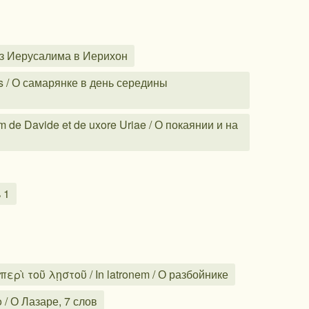
 из Иерусалима в Иерихон
s / О самарянке в день середины
 de Davide et de uxore Uriae / О покаянии и на
 1
περὶ τοῦ λῃστοῦ / In latronem / О разбойнике
 / О Лазаре, 7 слов