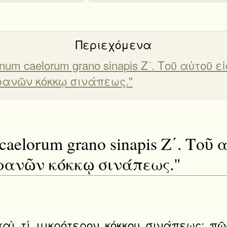
Περιεχόμενα
regnum caelorum grano sinapis Ζʹ. Τοῦ αὐτοῦ εἰ
ρανῶν κόκκῳ σινάπεως."
m caelorum grano sinapis Ζʹ. Τοῦ 
ὐρανῶν κόκκῳ σινάπεως."
καὶ τί μικρότερον κόκκου σινάπεως; π