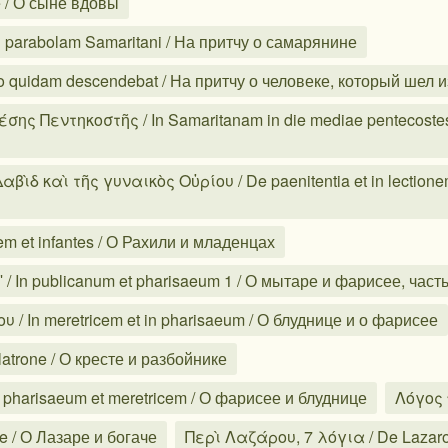
e / О сыне вдовы
parabolam Samaritani / На притчу о самарянине
mo quidam descendebat / На притчу о человеке, который шел
ης Πεντηκοστῆς / In Samaritanam in die mediae pentecoste
δ καὶ τῆς γυναικὸς Οὐρίου / De paenitentia et in lectionem
 et infantes / О Рахили и младенцах
 In publicanum et pharisaeum 1 / О мытаре и фарисее, часть
/ In meretricem et in pharisaeum / О блуднице и о фарисее
atrone / О кресте и разбойнике
pharisaeum et meretricem / О фарисее и блуднице
Λόγος 
e / О Лазаре и богаче
Περὶ Λαζάρου, 7 λόγια / De Lazaro