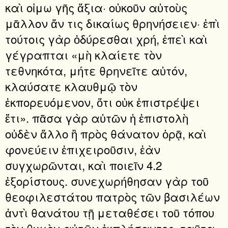
καὶ οἰμω γῆς ἄξια· οὐκοῦν αὐτοὺς
μᾶλλον ἄν τις δικαίως θρηνήσειεν· ἐπὶ
τούτοις γὰρ ὀδύρεσθαι χρή, ἐπεὶ καὶ
γέγραπται «μὴ κλαίετε τὸν
τεθνηκότα, μήτε θρηνεῖτε αὐτόν,
κλαύσατε κλαυθμῷ τὸν
ἐκπορευόμενον, ὅτι οὐκ ἐπιστρέψει
ἔτι». πᾶσα γὰρ αὐτῶν ἡ ἐπιστολὴ
οὐδὲν ἄλλο ἢ πρὸς θάνατον ὁρᾷ, καὶ
φονεύειν ἐπιχειροῦσιν, ἐὰν
συγχωρῶνται, καὶ ποιεῖν 4.2
ἐξορίστους. συνεχωρήθησαν γὰρ τοῦ
θεοφιλεστάτου πατρὸς τῶν βασιλέων
ἀντὶ θανάτου τῇ μεταθέσει τοῦ τόπου
τὸν θυμὸν αὐτῶν ἐκπλήσαντος. ταῦτα