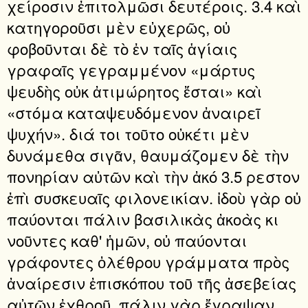
χείροσιν ἐπιτολμῶσι δευτέροις. 3.4 καὶ
κατηγοροῦσι μὲν εὐχερῶς, οὐ
φοβοῦνται δὲ τὸ ἐν ταῖς ἁγίαις
γραφαῖς γεγραμμένον «μάρτυς
ψευδὴς οὐκ ἀτιμώρητος ἔσται» καὶ
«στόμα καταψευδόμενον ἀναιρεῖ
ψυχήν». διά τοι τοῦτο οὐκέτι μὲν
δυνάμεθα σιγᾶν, θαυμάζομεν δὲ τὴν
πονηρίαν αὐτῶν καὶ τὴν ἀκό 3.5 ρεστον
ἐπὶ συσκευαῖς φιλονεικίαν. ἰδοὺ γὰρ οὐ
παύονται πάλιν βασιλικὰς ἀκοὰς κι
νοῦντες καθ' ἡμῶν, οὐ παύονται
γράφοντες ὀλέθρου γράμματα πρὸς
ἀναίρεσιν ἐπισκόπου τοῦ τῆς ἀσεβείας
αὐτῶν ἐχθροῦ. πάλιν γὰρ ἔγραψαν