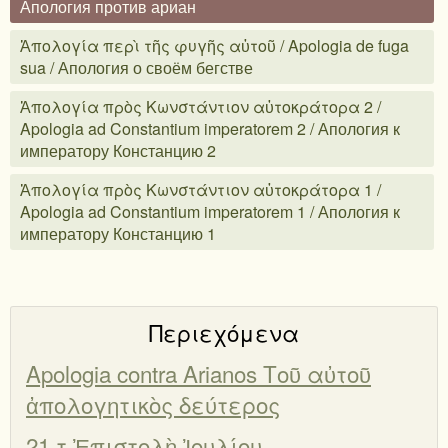
Апология против ариан
Ἀπολογία περὶ τῆς φυγῆς αὐτοῦ / Apologia de fuga
sua / Апология о своём бегстве
Ἀπολογία πρὸς Κωνστάντιον αὐτοκράτορα 2 /
Apologia ad Constantium imperatorem 2 / Апология к
императору Констанцию 2
Ἀπολογία πρὸς Κωνστάντιον αὐτοκράτορα 1 /
Apologia ad Constantium imperatorem 1 / Апология к
императору Констанцию 1
Περιεχόμενα
Apologia contra Arianos Τοῦ αὐτοῦ
ἀπολογητικὸς δεύτερος
21.τ Ἐπιστολὴ Ἰουλίου