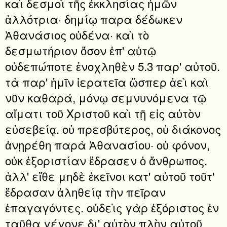
καὶ δεσμοὶ τῆς ἐκκλησίας ἡμῶν
ἀλλότρια· δημίῳ παρα δέδωκεν
Ἀθανάσιος οὐδένα· καὶ τὸ
δεσμωτήριον ὅσον ἐπ' αὐτῷ
οὐδεπώποτε ἐνοχληθὲν 5.3 παρ' αὐτοῦ.
τὰ παρ' ἡμῖν ἱερατεῖα ὥσπερ ἀεὶ καὶ
νῦν καθαρά, μόνῳ σεμνυνόμενα τῷ
αἵματι τοῦ Χριστοῦ καὶ τῇ εἰς αὐτὸν
εὐσεβείᾳ. οὐ πρεσβύτερος, οὐ διάκονος
ἀνῃρέθη παρὰ Ἀθανασίου· οὐ φόνον,
οὐκ ἐξοριστίαν ἔδρασεν ὁ ἄνθρωπος.
ἀλλ' εἴθε μηδὲ ἐκεῖνοι κατ' αὐτοῦ τοῦτ'
ἔδρασαν ἀληθείᾳ τὴν πεῖραν
ἐπαγαγόντες. οὐδεὶς γὰρ ἐξόριστος ἐν
ταῦθα γέγονε δι' αὐτὸν πλὴν αὐτοῦ