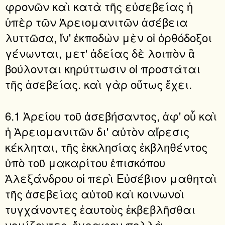
φρονῶν καὶ κατὰ τῆς εὐσεβείας ἡ
ὑπὲρ τῶν Ἀρειομανιτῶν ἀσέβεια
λυττῶσα, ἵν' ἐκποδὼν μὲν οἱ ὀρθόδοξοι
γένωνται, μετ' ἀδείας δὲ λοιπὸν ἃ
βούλονται κηρύττωσιν οἱ προστάται
τῆς ἀσεβείας. καὶ γὰρ οὕτως ἔχει.
6.1 Ἀρείου τοῦ ἀσεβήσαντος, ἀφ' οὗ καὶ
ἡ Ἀρειομανιτῶν δι' αὐτὸν αἵρεσις
κέκληται, τῆς ἐκκλησίας ἐκβληθέντος
ὑπὸ τοῦ μακαρίτου ἐπισκόπου
Ἀλεξάνδρου οἱ περὶ Εὐσέβιον μαθηταὶ
τῆς ἀσεβείας αὐτοῦ καὶ κοινωνοὶ
τυγχάνοντες ἑαυτοὺς ἐκβεβλῆσθαι
νομίζοντες, ἔγραφον πολλὰ