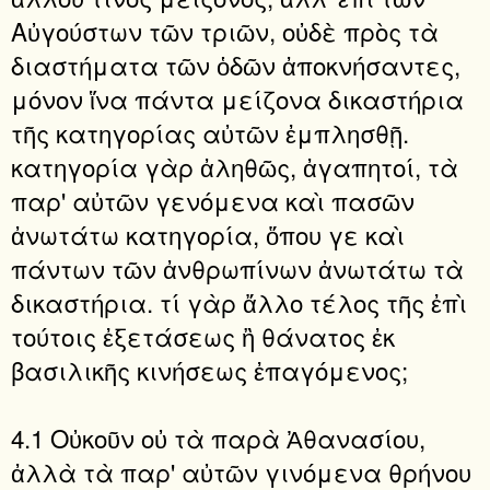
Αὐγούστων τῶν τριῶν, οὐδὲ πρὸς τὰ
διαστήματα τῶν ὁδῶν ἀποκνήσαντες,
μόνον ἵνα πάντα μείζονα δικαστήρια
τῆς κατηγορίας αὐτῶν ἐμπλησθῇ.
κατηγορία γὰρ ἀληθῶς, ἀγαπητοί, τὰ
παρ' αὐτῶν γενόμενα καὶ πασῶν
ἀνωτάτω κατηγορία, ὅπου γε καὶ
πάντων τῶν ἀνθρωπίνων ἀνωτάτω τὰ
δικαστήρια. τί γὰρ ἄλλο τέλος τῆς ἐπὶ
τούτοις ἐξετάσεως ἢ θάνατος ἐκ
βασιλικῆς κινήσεως ἐπαγόμενος;
4.1 Οὐκοῦν οὐ τὰ παρὰ Ἀθανασίου,
ἀλλὰ τὰ παρ' αὐτῶν γινόμενα θρήνου