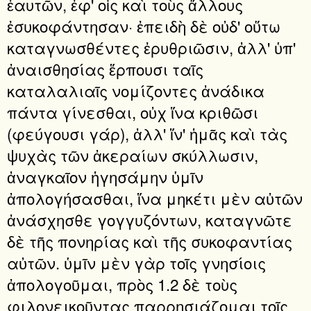
ἑαυτῶν, ἐφ' οἷς καὶ τοὺς ἄλλους
ἐσυκοφάντησαν· ἐπειδὴ δὲ οὐδ' οὕτω
καταγνωσθέντες ἐρυθριῶσιν, ἀλλ' ὑπ'
ἀναισθησίας ἕρπουσι ταῖς
καταλαλιαῖς νομίζοντες ἀνάδικα
πάντα γίνεσθαι, οὐχ ἵνα κριθῶσι
(φεύγουσι γάρ), ἀλλ' ἵν' ἡμᾶς καὶ τὰς
ψυχὰς τῶν ἀκεραίων σκύλλωσιν,
ἀναγκαῖον ἡγησάμην ὑμῖν
ἀπολογήσασθαι, ἵνα μηκέτι μὲν αὐτῶν
ἀνάσχησθε γογγυζόντων, καταγνῶτε
δὲ τῆς πονηρίας καὶ τῆς συκοφαντίας
αὐτῶν. ὑμῖν μὲν γὰρ τοῖς γνησίοις
ἀπολογοῦμαι, πρὸς 1.2 δὲ τοὺς
φιλονεικοῦντας παρρησιάζομαι τοῖς