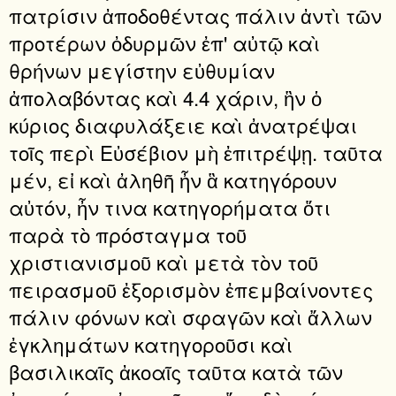
πατρίσιν ἀποδοθέντας πάλιν ἀντὶ τῶν
προτέρων ὀδυρμῶν ἐπ' αὐτῷ καὶ
θρήνων μεγίστην εὐθυμίαν
ἀπολαβόντας καὶ 4.4 χάριν, ἣν ὁ
κύριος διαφυλάξειε καὶ ἀνατρέψαι
τοῖς περὶ Εὐσέβιον μὴ ἐπιτρέψῃ. ταῦτα
μέν, εἰ καὶ ἀληθῆ ἦν ἃ κατηγόρουν
αὐτόν, ἦν τινα κατηγορήματα ὅτι
παρὰ τὸ πρόσταγμα τοῦ
χριστιανισμοῦ καὶ μετὰ τὸν τοῦ
πειρασμοῦ ἐξορισμὸν ἐπεμβαίνοντες
πάλιν φόνων καὶ σφαγῶν καὶ ἄλλων
ἐγκλημάτων κατηγοροῦσι καὶ
βασιλικαῖς ἀκοαῖς ταῦτα κατὰ τῶν