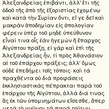
Ἀλεξανδρείας ἐπιβάντι, ἀλλ' ἔτι τῆς
ὁδοῦ τῆς ἀπὸ τῆς ἐξοριστίας ἐχομένῳ
καὶ κατὰ τὴν Συρίαν ὄντι, εἴ γε δεῖ καὶ
μακρὰν ἀποδημίαν εἰς ἀπολογίαν
φέρειν ὑπὲρ τοῦ μηδὲ ὑπεύθυνον
εἶναί τινα οἷς ἐὰν ἡγεμὼν ἢ ἔπαρχος
Αἰγύπτου πράξῃ, εἰ γὰρ καὶ ἐπὶ τῆς
Ἀλεξανδρείας ἦν, τί πρὸς Ἀθανάσιον
αἱ τοῦ ἐπάρχου πράξεις; ἀλλ' ὅμως
οὐδὲ ἐπεδήμει τοῖς τόποις· καὶ τὰ
πραχθέντα οὐ διὰ προφάσεις
ἐκκλησιαστικὰς πέπρακται παρὰ τοῦ
ἐπάρχου τῆς Αἰγύπτου, ἀλλὰ διά τινας
ἃς ἐκ τῶν ὑπομνημάτων εἴσεσθε, ἅπερ
μετὰ τὸ γνῶναι τὰ παρὰ τούτων