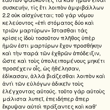
συσκευήν, τίς ἔτι λοιπὸν ἀμφιβάλλων
2.2 οὐκ αἰσχύνεται; τοῦ γὰρ νόμου
κελεύοντος «ἐπὶ στόματος δύο καὶ
τριῶν μαρτύρων» ἵστασθαι τὰς
κρίσεις ἰδοὺ τοσοῦτον πλῆθος ὑπὲρ
ἡμῶν ἐστι μαρτύρων ἔχον προσθήκην
καὶ τὴν παρὰ τῶν ἐχθρῶν ἀπόδειξιν,
ὥστε καὶ τοὺς ὑπολειπομένους μηκέτι
προσέχειν οἷς, ὡς ἠθέλησαν,
ἐδίκασαν, ἀλλὰ βιάζεσθαι λοιπὸν καὶ
ἀντὶ τῶν εὐλόγων ἀδικεῖν τοὺς
ἐλέγχοντας αὐτούς. τοῦτο γὰρ αὐτοὺς
μάλιστα λυπεῖ, ἐπειδήπερ ἅπερ
ἔκρυψαν αὐτοὶ πράξαντες καὶ καθ'