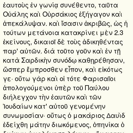
ἑαυτοὺς ἐν γωνίᾳ συνέθεντο, ταῦτα
Οὐάλης καὶ Οὐρσάκιος ἐξήγαγον καὶ
ἀπεκάλυψαν. καὶ ἴσασιν ἀκριβῶς, ὡς ἡ
τούτων μετάνοια κατακρίνει μὲν 2.3
ἐκείνους, δικαιοῖ δὲ τοὺς ἀδικηθέντας
παρ' αὐτῶν. διὰ τοῦτο γοῦν καὶ ἐν τῇ
κατὰ Σαρδικὴν συνόδῳ καθῃρέθησαν,
ὥσπερ ἔμπροσθεν εἶπον, καὶ εἰκότως
γε· οὕτω γὰρ καὶ οἱ τότε Φαρισαῖοι
ἀπολογούμενοι ὑπὲρ τοῦ Παύλου
διήλεγχον τὴν ἑαυτῶν καὶ τῶν
Ἰουδαίων κατ' αὐτοῦ γενομένην
συνωμοσίαν· οὕτως ὁ μακάριος ∆αυὶδ
ἐδείχθη μάτην διωκόμενος, ὁπηνίκα ὁ