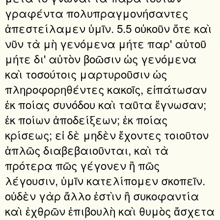
γραφέντα πολυπραγμονήσαντες
ἀπεστείλαμεν ὑμῖν. 5.5 οὐκοῦν ὅτε καὶ
νῦν τὰ μὴ γενόμενα μήτε παρ' αὐτοῦ
μήτε δι' αὐτὸν βοῶσιν ὡς γενόμενα
καὶ τοσούτοις μαρτυροῦσιν ὡς
πληροφορηθέντες κακοῖς, εἰπάτωσαν
ἐκ ποίας συνόδου καὶ ταῦτα ἔγνωσαν;
ἐκ ποίων ἀποδείξεων; ἐκ ποίας
κρίσεως; εἰ δὲ μηδὲν ἔχοντες τοιοῦτον
ἁπλῶς διαβεβαιοῦνται, καὶ τὰ
πρότερα πῶς γέγονεν ἢ πῶς
λέγουσιν, ὑμῖν κατελίπομεν σκοπεῖν.
οὐδὲν γὰρ ἄλλο ἐστὶν ἢ συκοφαντία
καὶ ἐχθρῶν ἐπιβουλὴ καὶ θυμὸς ἄσχετα