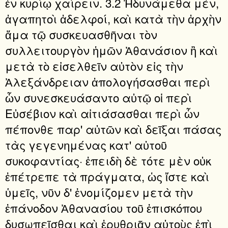
ἐν κυρίῳ χαίρειν. 3.2 Ἠδυνάμεθα μέν,
ἀγαπητοὶ ἀδελφοί, καὶ κατὰ τὴν ἀρχὴν
ἅμα τῷ συσκευασθῆναι τὸν
συλλειτουργὸν ἡμῶν Ἀθανάσιον ἢ καὶ
μετὰ τὸ εἰσελθεῖν αὐτὸν εἰς τὴν
Ἀλεξάνδρειαν ἀπολογήσασθαι περὶ
ὧν συνεσκευάσαντο αὐτῷ οἱ περὶ
Εὐσέβιον καὶ αἰτιάσασθαι περὶ ὧν
πέπονθε παρ' αὐτῶν καὶ δεῖξαι πάσας
τὰς γεγενημένας κατ' αὐτοῦ
συκοφαντίας· ἐπειδὴ δὲ τότε μὲν οὐκ
ἐπέτρεπε τὰ πράγματα, ὡς ἴστε καὶ
ὑμεῖς, νῦν δ' ἐνομίζομεν μετὰ τὴν
ἐπάνοδον Ἀθανασίου τοῦ ἐπισκόπου
δυσωπεῖσθαι καὶ ἐρυθριᾶν αὐτοὺς ἐπὶ