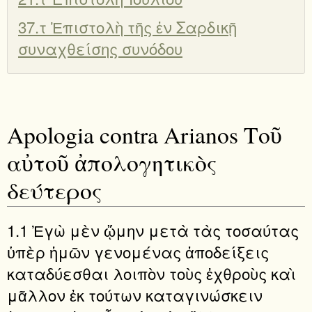
37.τ Ἐπιστολὴ τῆς ἐν Σαρδικῇ
συναχθείσης συνόδου
Apologia contra Arianos Τοῦ
αὐτοῦ ἀπολογητικὸς
δεύτερος
1.1 Ἐγὼ μὲν ᾤμην μετὰ τὰς τοσαύτας
ὑπὲρ ἡμῶν γενομένας ἀποδείξεις
καταδύεσθαι λοιπὸν τοὺς ἐχθροὺς καὶ
μᾶλλον ἐκ τούτων καταγινώσκειν