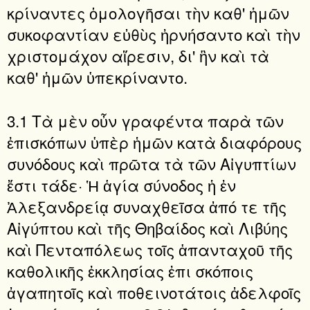
κρίναντες ὁμολογῆσαι τὴν καθ' ἡμῶν
συκοφαντίαν εὐθὺς ἠρνήσαντο καὶ τὴν
χριστομάχον αἵρεσιν, δι' ἣν καὶ τὰ
καθ' ἡμῶν ὑπεκρίναντο.
3.1 Τὰ μὲν οὖν γραφέντα παρὰ τῶν
ἐπισκόπων ὑπὲρ ἡμῶν κατὰ διαφόρους
συνόδους καὶ πρῶτα τὰ τῶν Αἰγυπτίων
ἔστι τάδε· Ἡ ἁγία σύνοδος ἡ ἐν
Ἀλεξανδρείᾳ συναχθεῖσα ἀπό τε τῆς
Αἰγύπτου καὶ τῆς Θηβαίδος καὶ Λιβύης
καὶ Πενταπόλεως τοῖς ἁπανταχοῦ τῆς
καθολικῆς ἐκκλησίας ἐπι σκόποις
ἀγαπητοῖς καὶ ποθεινοτάτοις ἀδελφοῖς