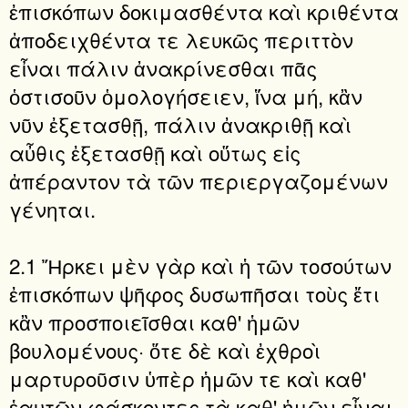
ἐπισκόπων δοκιμασθέντα καὶ κριθέντα
ἀποδειχθέντα τε λευκῶς περιττὸν
εἶναι πάλιν ἀνακρίνεσθαι πᾶς
ὁστισοῦν ὁμολογήσειεν, ἵνα μή, κἂν
νῦν ἐξετασθῇ, πάλιν ἀνακριθῇ καὶ
αὖθις ἐξετασθῇ καὶ οὕτως εἰς
ἀπέραντον τὰ τῶν περιεργαζομένων
γένηται.
2.1 Ἤρκει μὲν γὰρ καὶ ἡ τῶν τοσούτων
ἐπισκόπων ψῆφος δυσωπῆσαι τοὺς ἔτι
κἂν προσποιεῖσθαι καθ' ἡμῶν
βουλομένους· ὅτε δὲ καὶ ἐχθροὶ
μαρτυροῦσιν ὑπὲρ ἡμῶν τε καὶ καθ'
ἑαυτῶν φάσκοντες τὰ καθ' ἡμῶν εἶναι