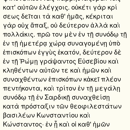
κατ' αὐτῶν ἐλέγχοις. οὐκέτι γὰρ κρί
σεως δεῖται τὰ καθ' ἡμᾶς, κέκριται
γὰρ οὐχ ἅπαξ, οὐ δεύτερον ἀλλὰ καὶ
πολλάκις. πρῶ τον μὲν ἐν τῇ συνόδῳ τῇ
ἐν τῇ ἡμετέρᾳ χώρᾳ συναγομένῃ ὑπὸ
ἐπισκόπων ἐγγὺς ἑκατόν, δεύτερον δὲ
ἐν τῇ Ῥώμῃ γράψαντος Εὐσεβίου καὶ
κληθέντων αὐτῶν τε καὶ ἡμῶν καὶ
συναχθέντων ἐπισκόπων κἀκεῖ πλέον
πεντήκοντα, καὶ τρίτον ἐν τῇ μεγάλῃ
συνόδῳ τῇ ἐν Σαρδικῇ συναχθείσῃ
κατὰ πρόσταξιν τῶν θεοφιλεστάτων
βασιλέων Κωνσταντίου καὶ
Κώνσταντος· ἐν ᾗ καὶ οἱ καθ' ἡμῶν