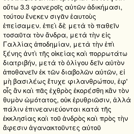
οὕτω 3.3 φανεροῖς αὐτῶν ἀδικήμασι,
τούτου ἕνεκεν σιγᾶν ἑαυτοὺς
ἐπείσαμεν. ἐπεὶ δὲ μετὰ τὸ παθεῖν
τοσαῦτα τὸν ἄνδρα, μετὰ τὴν εἰς
Γαλλίας ἀποδημίαν, μετὰ τὴν ἐπὶ
ξένης ἀντὶ τῆς οἰκείας καὶ πορρωτάτω
διατριβήν, μετὰ τὸ ὀλίγου δεῖν αὐτὸν
ἀποθανεῖν ἐκ τῶν διαβολῶν αὐτῶν, εἰ
μὴ βασιλέως ἔτυχε φιλανθρώπου, ἐφ'
οἷς ἂν καὶ πᾶς ἐχθρὸς ἐκορέσθη κἂν τὸν
θυμὸν ὠμότατος, οὐκ ἐρυθριῶσιν, ἀλλὰ
πάλιν ἐπινεανιεύονται κατὰ τῆς
ἐκκλησίας καὶ τοῦ ἀνδρὸς καὶ πρὸς τὴν
ἄφεσιν ἀγανακτοῦντες αὐτοῦ