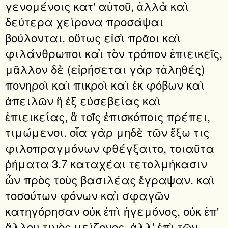
γενομένοις κατ' αὐτοῦ, ἀλλὰ καὶ
δεύτερα χείρονα προσάψαι
βούλονται. οὕτως εἰσὶ πρᾶοι καὶ
φιλάνθρωποι καὶ τὸν τρόπον ἐπιεικεῖς,
μᾶλλον δὲ (εἰρήσεται γὰρ τἀληθές)
πονηροὶ καὶ πικροὶ καὶ ἐκ φόβων καὶ
ἀπειλῶν ἢ ἐξ εὐσεβείας καὶ
ἐπιεικείας, ἃ τοῖς ἐπισκόποις πρέπει,
τιμώμενοι. οἷα γὰρ μηδὲ τῶν ἔξω τις
φιλοπραγμόνων φθέγξαιτο, τοιαῦτα
ῥήματα 3.7 καταχέαι τετολμήκασιν
ὧν πρὸς τοὺς βασιλέας ἔγραψαν. καὶ
τοσούτων φόνων καὶ σφαγῶν
κατηγόρησαν οὐκ ἐπὶ ἡγεμόνος, οὐκ ἐπ'
ἄλλου τινὸς μείζονος, ἀλλ' ἐπὶ τῶν