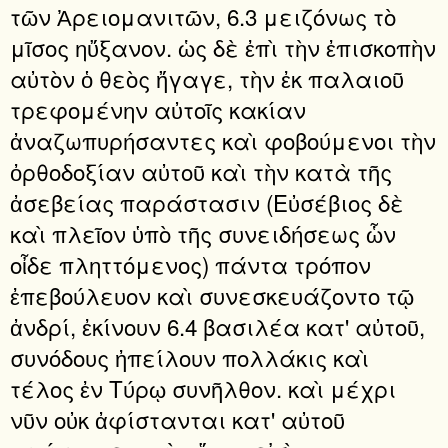
τῶν Ἀρειομανιτῶν, 6.3 μειζόνως τὸ
μῖσος ηὔξανον. ὡς δὲ ἐπὶ τὴν ἐπισκοπὴν
αὐτὸν ὁ θεὸς ἤγαγε, τὴν ἐκ παλαιοῦ
τρεφομένην αὐτοῖς κακίαν
ἀναζωπυρήσαντες καὶ φοβούμενοι τὴν
ὀρθοδοξίαν αὐτοῦ καὶ τὴν κατὰ τῆς
ἀσεβείας παράστασιν (Εὐσέβιος δὲ
καὶ πλεῖον ὑπὸ τῆς συνειδήσεως ὧν
οἶδε πληττόμενος) πάντα τρόπον
ἐπεβούλευον καὶ συνεσκευάζοντο τῷ
ἀνδρί, ἐκίνουν 6.4 βασιλέα κατ' αὐτοῦ,
συνόδους ἠπείλουν πολλάκις καὶ
τέλος ἐν Τύρῳ συνῆλθον. καὶ μέχρι
νῦν οὐκ ἀφίστανται κατ' αὐτοῦ