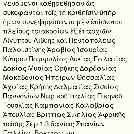
γενόμενοι καθῃρέθησαν ὡς
συκοφάνται τοῖς τε κριθεῖσιν ὑπὲρ
ἡμῶν συνεψηφίσαντο μὲν ἐπίσκοποι
πλείους τριακοσίων ἐξ ἐπαρχιῶν
Αἰγύπτου Λιβύης καὶ Πενταπόλεως
Παλαιστίνης Ἀραβίας Ἰσαυρίας
Κύπρου Παμφυλίας Λυκίας Γαλατίας
∆ακίας Μυσίας Θρᾴκης ∆αρδανίας
Μακεδονίας Ἠπείρων Θεσσαλίας
Ἀχαίας Κρήτης ∆αλματίας Σισκίας
Παννονίων Νωρικοῦ Ἰταλίας Πικηνοῦ
Τουσκίας Καμπανίας Καλαβρίας
Ἀπουλίας Βριττίας Σικελίας Ἀφρικῆς
πάσης Σερ 1.3 δανίας Σπανίων
Γαλλίων Βρεττανίων.