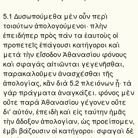
5.1 ∆υσωπούμεθα μὲν οὖν περὶ
τοιούτων ἀπολογούμενοι· πλὴν
ἐπειδήπερ πρὸς πάν τα ἑαυτοὺς οἱ
προπετεῖς ἐπάγουσι κατήγοροι καὶ
μετὰ τὴν εἴσοδον Ἀθανασίου φόνους
καὶ σφαγὰς αἰτιῶνται γεγενῆσθαι,
παρακαλοῦμεν ἀνασχέσθαι τῆς
ἀπολογίας, κἂν διὰ 5.2 πλειόνων ᾖ· τὰ
γὰρ πράγματα ἀναγκάζει. φόνος μὲν
οὔτε παρὰ Ἀθανασίου γέγονεν οὔτε
δι' αὐτόν, ἐπειδὴ καὶ εἰς ταύτην ἡμᾶς
τὴν ἄδοξον ἀπολογίαν, ὡς προείπομεν,
ἐμβι βάζουσιν οἱ κατήγοροι· σφαγαὶ δὲ