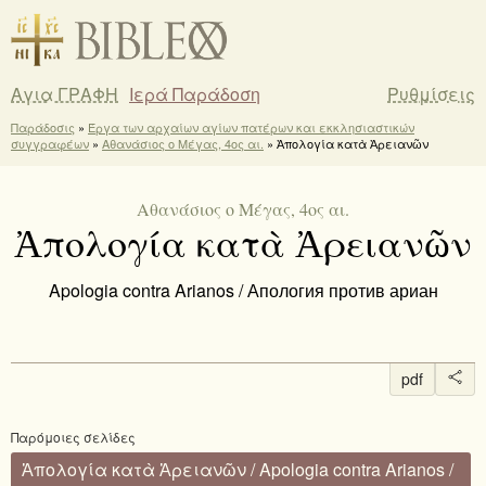
Αγια ΓΡΑΦΗ
Ιερά Παράδοση
Ρυθμίσεις
Παράδοσις
»
Έργα των αρχαίων αγίων πατέρων και εκκλησιαστικών
συγγραφέων
»
Αθανάσιος ο Μέγας, 4ος αι.
» Ἀπολογία κατὰ Ἀρειανῶν
Αθανάσιος ο Μέγας, 4ος αι.
Ἀπολογία κατὰ Ἀρειανῶν
Apologia contra Arianos / Апология против ариан
pdf
Παρόμοιες σελίδες
Ἀπολογία κατὰ Ἀρειανῶν / Apologia contra Arianos /