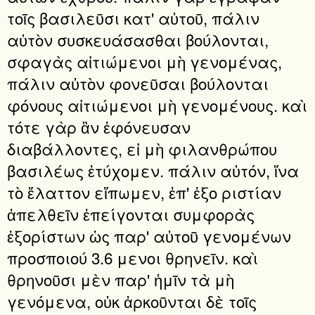
τοῖς βασιλεῦσι κατ' αὐτοῦ, πάλιν
αὐτὸν συσκευάσασθαι βούλονται,
σφαγὰς αἰτιώμενοι μὴ γενομένας,
πάλιν αὐτὸν φονεῦσαι βούλονται
φόνους αἰτιώμενοι μὴ γενομένους. καὶ
τότε γὰρ ἂν ἐφόνευσαν
διαβάλλοντες, εἰ μὴ φιλανθρώπου
βασιλέως ἐτύχομεν. πάλιν αὐτόν, ἵνα
τὸ ἔλαττον εἴπωμεν, ἐπ' ἐξο ριστίαν
ἀπελθεῖν ἐπείγονται συμφορὰς
ἐξορίστων ὡς παρ' αὐτοῦ γενομένων
προσποιού 3.6 μενοι θρηνεῖν. καὶ
θρηνοῦσι μὲν παρ' ἡμῖν τὰ μὴ
γενόμενα, οὐκ ἀρκοῦνται δὲ τοῖς