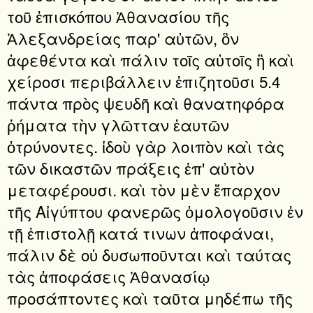
τοῦ ἐπισκόπου Ἀθανασίου τῆς
Ἀλεξανδρείας παρ' αὐτῶν, ὃν
ἀφεθέντα καὶ πάλιν τοῖς αὐτοῖς ἢ καὶ
χείροσι περιβάλλειν ἐπιζητοῦσι 5.4
πάντα πρὸς ψευδῆ καὶ θανατηφόρα
ῥήματα τὴν γλῶτταν ἑαυτῶν
ὀτρύνοντες. ἰδοὺ γὰρ λοιπὸν καὶ τὰς
τῶν δικαστῶν πράξεις ἐπ' αὐτὸν
μεταφέρουσι. καὶ τὸν μὲν ἔπαρχον
τῆς Αἰγύπτου φανερῶς ὁμολογοῦσιν ἐν
τῇ ἐπιστολῇ κατά τινων ἀποφάναι,
πάλιν δὲ οὐ δυσωποῦνται καὶ ταύτας
τὰς ἀποφάσεις Ἀθανασίῳ
προσάπτοντες καὶ ταῦτα μηδέπω τῆς