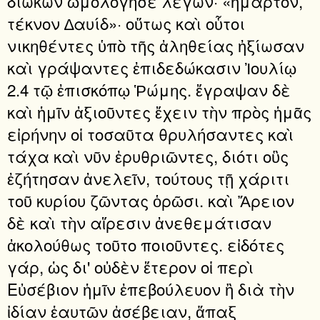
διώκων ὡμολόγησε λέγων· «ἥμαρτον,
τέκνον ∆αυίδ»· οὕτως καὶ οὗτοι
νικηθέντες ὑπὸ τῆς ἀληθείας ἠξίωσαν
καὶ γράψαντες ἐπιδεδώκασιν Ἰουλίῳ
2.4 τῷ ἐπισκόπῳ Ῥώμης. ἔγραψαν δὲ
καὶ ἡμῖν ἀξιοῦντες ἔχειν τὴν πρὸς ἡμᾶς
εἰρήνην οἱ τοσαῦτα θρυλήσαντες καὶ
τάχα καὶ νῦν ἐρυθριῶντες, διότι οὓς
ἐζήτησαν ἀνελεῖν, τούτους τῇ χάριτι
τοῦ κυρίου ζῶντας ὁρῶσι. καὶ Ἄρειον
δὲ καὶ τὴν αἵρεσιν ἀνεθεμάτισαν
ἀκολούθως τοῦτο ποιοῦντες. εἰδότες
γάρ, ὡς δι' οὐδὲν ἕτερον οἱ περὶ
Εὐσέβιον ἡμῖν ἐπεβούλευον ἢ διὰ τὴν
ἰδίαν ἑαυτῶν ἀσέβειαν, ἅπαξ