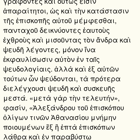
γράφοντες καὶ οὕτως εἰσὶν
ἀπαραίτητοι, ὡς καὶ τὴν κατάστασιν
τῆς ἐπισκοπῆς αὐτοῦ μέμφεσθαι,
πανταχοῦ δεικνύοντες ἑαυτοὺς
ἐχθροὺς καὶ μισοῦντας τὸν ἄνδρα καὶ
ψευδῆ λέγοντες, μόνον ἵνα
ἐκφαυλίσωσιν αὐτὸν ἐν ταῖς
ψευδολογίαις. ἀλλὰ καὶ ἐξ αὐτῶν
τούτων ὧν ψεύδονται, τὰ πρότερα
διελέγχουσι ψευδῆ καὶ συσκευῆς
μεστά. «μετὰ γὰρ τὴν τελευτήν»,
φασίν, «Ἀλεξάνδρου τοῦ ἐπισκόπου
ὀλίγων τινῶν Ἀθανασίου μνήμην
ποιουμένων ἓξ ἢ ἑπτὰ ἐπισκόπων
λάθρα καὶ ἐν παραβύστῳ