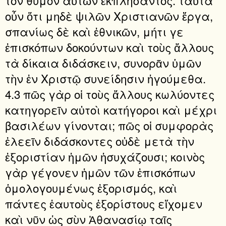
οὖν ὅτι μηδὲ ψιλῶν Χριστιανῶν ἔργα,
σπανίως δὲ καὶ ἐθνικῶν, μήτι γε
ἐπισκόπων δοκούντων καὶ τοὺς ἄλλους
τὰ δίκαια διδάσκειν, συνορᾶν ὑμῶν
τὴν ἐν Χριστῷ συνείδησιν ἡγούμεθα.
4.3 πῶς γὰρ οἱ τοὺς ἄλλους κωλύοντες
κατηγορεῖν αὐτοὶ κατήγοροι καὶ μέχρι
βασιλέων γίνονται; πῶς οἱ συμφορὰς
ἐλεεῖν διδάσκοντες οὐδὲ μετὰ τὴν
ἐξοριστίαν ἡμῶν ἡσυχάζουσι; κοινὸς
γὰρ γέγονεν ἡμῶν τῶν ἐπισκόπων
ὁμολογουμένως ἐξορισμός, καὶ
πάντες ἑαυτοὺς ἐξορίστους εἴχομεν
καὶ νῦν ὡς σὺν Ἀθανασίῳ ταῖς