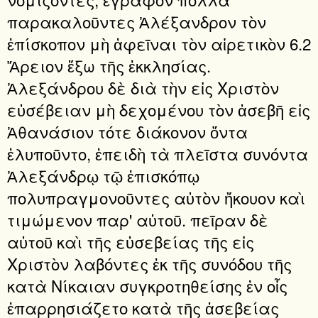
παρακαλοῦντες Ἀλέξανδρον τὸν
ἐπίσκοπον μὴ ἀφεῖναι τὸν αἱρετικὸν 6.2
Ἄρειον ἔξω τῆς ἐκκλησίας.
Ἀλεξάνδρου δὲ διὰ τὴν εἰς Χριστὸν
εὐσέβειαν μὴ δεχομένου τὸν ἀσεβῆ εἰς
Ἀθανάσιον τότε διάκονον ὄντα
ἐλυποῦντο, ἐπειδὴ τὰ πλεῖστα συνόντα
Ἀλεξάνδρῳ τῷ ἐπισκόπῳ
πολυπραγμονοῦντες αὐτὸν ἤκουον καὶ
τιμώμενον παρ' αὐτοῦ. πεῖραν δὲ
αὐτοῦ καὶ τῆς εὐσεβείας τῆς εἰς
Χριστὸν λαβόντες ἐκ τῆς συνόδου τῆς
κατὰ Νίκαιαν συγκροτηθείσης ἐν οἷς
ἐπαρρησιάζετο κατὰ τῆς ἀσεβείας