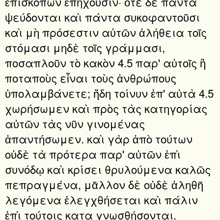
ἐπισκόπων ἐπηχοῦσιν· ὅτε δὲ πάντα
ψεύδονται καὶ πάντα συκοφαντοῦσι
καὶ μὴ πρόσεστιν αὐτῶν ἀλήθεια τοῖς
στόμασι μηδὲ τοῖς γράμμασι,
ποσαπλοῦν τὸ κακὸν 4.5 παρ' αὐτοῖς ἢ
ποταποὺς εἶναι τοὺς ἀνθρώπους
ὑπολαμβάνετε; ἤδη τοίνυν ἐπ' αὐτὰ 4.5
χωρήσωμεν καὶ πρὸς τὰς κατηγορίας
αὐτῶν τὰς νῦν γινομένας
ἀπαντήσωμεν. καὶ γὰρ ἀπὸ τούτων
οὐδὲ τὰ πρότερα παρ' αὐτῶν ἐπὶ
συνόδῳ καὶ κρίσει θρυλούμενα καλῶς
πεπραγμένα, μᾶλλον δὲ οὐδὲ ἀληθῆ
λεγόμενα ἐλεγχθήσεται καὶ πάλιν
ἐπὶ τούτοις κατα γνωσθήσονται.