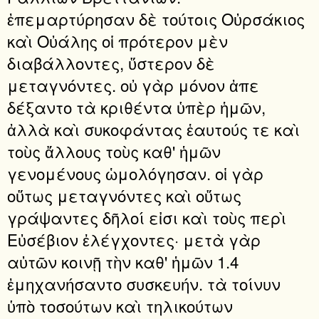
ἐπεμαρτύρησαν δὲ τούτοις Οὐρσάκιος
καὶ Οὐάλης οἱ πρότερον μὲν
διαβάλλοντες, ὕστερον δὲ
μεταγνόντες. οὐ γὰρ μόνον ἀπε
δέξαντο τὰ κριθέντα ὑπὲρ ἡμῶν,
ἀλλὰ καὶ συκοφάντας ἑαυτούς τε καὶ
τοὺς ἄλλους τοὺς καθ' ἡμῶν
γενομένους ὡμολόγησαν. οἱ γὰρ
οὕτως μεταγνόντες καὶ οὕτως
γράψαντες δῆλοί εἰσι καὶ τοὺς περὶ
Εὐσέβιον ἐλέγχοντες· μετὰ γὰρ
αὐτῶν κοινῇ τὴν καθ' ἡμῶν 1.4
ἐμηχανήσαντο συσκευήν. τὰ τοίνυν
ὑπὸ τοσούτων καὶ τηλικούτων