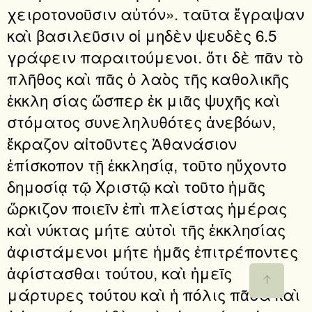
χειροτονοῦσιν αὐτόν». ταῦτα ἔγραψαν
καὶ βασιλεῦσιν οἱ μηδὲν ψευδὲς 6.5
γράφειν παραιτούμενοι. ὅτι δὲ πᾶν τὸ
πλῆθος καὶ πᾶς ὁ λαὸς τῆς καθολικῆς
ἐκκλη σίας ὥσπερ ἐκ μιᾶς ψυχῆς καὶ
στόματος συνεληλυθότες ἀνεβόων,
ἔκραζον αἰτοῦντες Ἀθανάσιον
ἐπίσκοπον τῇ ἐκκλησίᾳ, τοῦτο ηὔχοντο
δημοσίᾳ τῷ Χριστῷ καὶ τοῦτο ἡμᾶς
ὥρκιζον ποιεῖν ἐπὶ πλείστας ἡμέρας
καὶ νύκτας μήτε αὐτοὶ τῆς ἐκκλησίας
ἀφιστάμενοι μήτε ἡμᾶς ἐπιτρέποντες
ἀφίστασθαι τούτου, καὶ ἡμεῖς
μάρτυρες τούτου καὶ ἡ πόλις πᾶσα καὶ