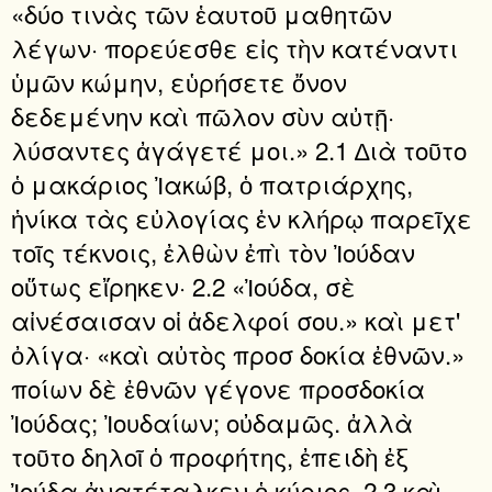
«δύο τινὰς τῶν ἑαυτοῦ μαθητῶν
λέγων· πορεύεσθε εἰς τὴν κατέναντι
ὑμῶν κώμην, εὑρήσετε ὄνον
δεδεμένην καὶ πῶλον σὺν αὐτῇ·
λύσαντες ἀγάγετέ μοι.» 2.1 ∆ιὰ τοῦτο
ὁ μακάριος Ἰακώβ, ὁ πατριάρχης,
ἡνίκα τὰς εὐλογίας ἐν κλήρῳ παρεῖχε
τοῖς τέκνοις, ἐλθὼν ἐπὶ τὸν Ἰούδαν
οὕτως εἴρηκεν· 2.2 «Ἰούδα, σὲ
αἰνέσαισαν οἱ ἀδελφοί σου.» καὶ μετ'
ὀλίγα· «καὶ αὐτὸς προσ δοκία ἐθνῶν.»
ποίων δὲ ἐθνῶν γέγονε προσδοκία
Ἰούδας; Ἰουδαίων; οὐδαμῶς. ἀλλὰ
τοῦτο δηλοῖ ὁ προφήτης, ἐπειδὴ ἐξ
Ἰούδα ἀνατέταλκεν ὁ κύριος. 2.3 καὶ