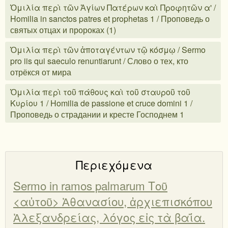
Ὁμιλία περὶ τῶν Ἁγίων Πατέρων καὶ Προφητῶν α' /
Homilia in sanctos patres et prophetas 1 / Проповедь о
святых отцах и пророках (1)
Ὁμιλία περὶ τῶν ἀποταγέντων τῷ κόσμῳ / Sermo
pro iis qui saeculo renuntiarunt / Слово о тех, кто
отрёкся от мира
Ὁμιλία περὶ τοῦ πάθους καὶ τοῦ σταυροῦ τοῦ
Κυρίου 1 / Homilia de passione et cruce domini 1 /
Проповедь о страдании и кресте Господнем 1
Περιεχόμενα
Sermo in ramos palmarum Τοῦ
<αὐτοῦ> Ἀθανασίου, ἀρχιεπισκόπου
Ἀλεξανδρείας, λόγος εἰς τὰ βαΐα.