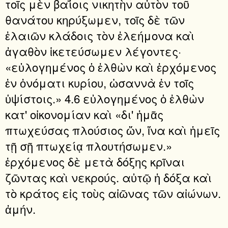
τοῖς μὲν βαΐοις νικητὴν αὐτὸν τοῦ
θανάτου κηρύξωμεν, τοῖς δὲ τῶν
ἐλαιῶν κλάδοις τὸν ἐλεήμονα καὶ
ἀγαθὸν ἱκετεύσωμεν λέγοντες·
«εὐλογημένος ὁ ἐλθὼν καὶ ἐρχόμενος
ἐν ὀνόματι κυρίου, ὠσαννὰ ἐν τοῖς
ὑψίστοις.» 4.6 εὐλογημένος ὁ ἐλθὼν
κατ' οἰκονομίαν καὶ «δι' ἡμᾶς
πτωχεύσας πλούσιος ὤν, ἵνα καὶ ἡμεῖς
τῇ σῇ πτωχείᾳ πλουτήσωμεν.»
ἐρχόμενος δὲ μετὰ δόξης κρῖναι
ζῶντας καὶ νεκρούς. αὐτῷ ἡ δόξα καὶ
τὸ κράτος εἰς τοὺς αἰῶνας τῶν αἰώνων.
ἀμήν.