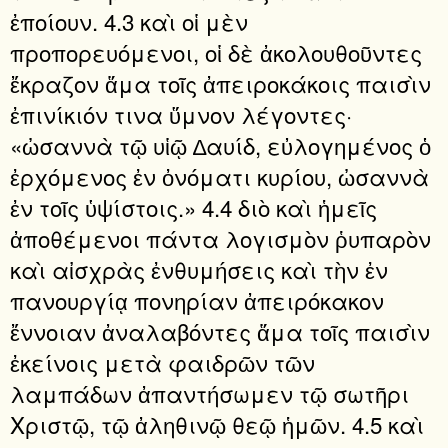
ἐποίουν. 4.3 καὶ οἱ μὲν
προπορευόμενοι, οἱ δὲ ἀκολουθοῦντες
ἔκραζον ἅμα τοῖς ἀπειροκάκοις παισὶν
ἐπινίκιόν τινα ὕμνον λέγοντες·
«ὠσαννὰ τῷ υἱῷ ∆αυίδ, εὐλογημένος ὁ
ἐρχόμενος ἐν ὀνόματι κυρίου, ὠσαννὰ
ἐν τοῖς ὑψίστοις.» 4.4 διὸ καὶ ἡμεῖς
ἀποθέμενοι πάντα λογισμὸν ῥυπαρὸν
καὶ αἰσχρὰς ἐνθυμήσεις καὶ τὴν ἐν
πανουργίᾳ πονηρίαν ἀπειρόκακον
ἔννοιαν ἀναλαβόντες ἅμα τοῖς παισὶν
ἐκείνοις μετὰ φαιδρῶν τῶν
λαμπάδων ἀπαντήσωμεν τῷ σωτῆρι
Χριστῷ, τῷ ἀληθινῷ θεῷ ἡμῶν. 4.5 καὶ