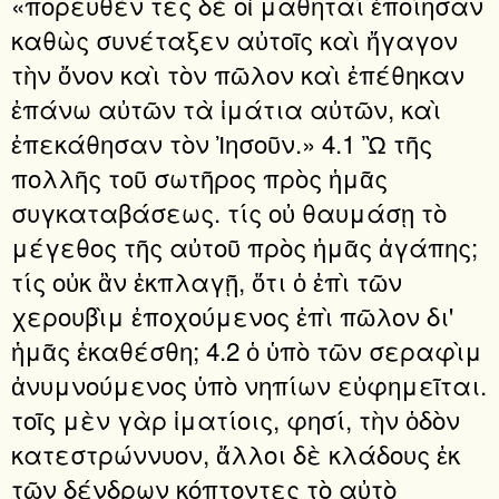
«πορευθέν τες δὲ οἱ μαθηταὶ ἐποίησαν
καθὼς συνέταξεν αὐτοῖς καὶ ἤγαγον
τὴν ὄνον καὶ τὸν πῶλον καὶ ἐπέθηκαν
ἐπάνω αὐτῶν τὰ ἱμάτια αὐτῶν, καὶ
ἐπεκάθησαν τὸν Ἰησοῦν.» 4.1 Ὢ τῆς
πολλῆς τοῦ σωτῆρος πρὸς ἡμᾶς
συγκαταβάσεως. τίς οὐ θαυμάσῃ τὸ
μέγεθος τῆς αὐτοῦ πρὸς ἡμᾶς ἀγάπης;
τίς οὐκ ἂν ἐκπλαγῇ, ὅτι ὁ ἐπὶ τῶν
χερουβὶμ ἐποχούμενος ἐπὶ πῶλον δι'
ἡμᾶς ἐκαθέσθη; 4.2 ὁ ὑπὸ τῶν σεραφὶμ
ἀνυμνούμενος ὑπὸ νηπίων εὐφημεῖται.
τοῖς μὲν γὰρ ἱματίοις, φησί, τὴν ὁδὸν
κατεστρώννυον, ἄλλοι δὲ κλάδους ἐκ
τῶν δένδρων κόπτοντες τὸ αὐτὸ