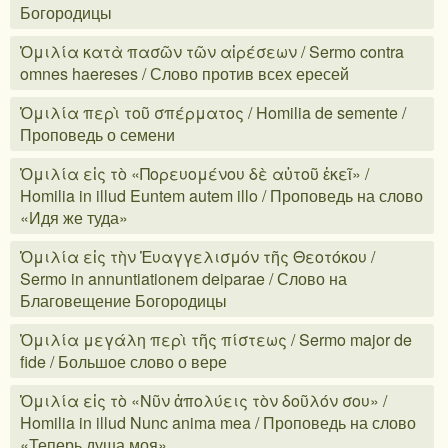
Богородицы
Ὁμιλία κατὰ πασῶν τῶν αἱρέσεων / Sermo contra
omnes haereses / Слово против всех ересей
Ὁμιλία περὶ τοῦ σπέρματος / Homilia de semente /
Проповедь о семени
Ὁμιλία εἰς τὸ «Πορευομένου δὲ αὐτοῦ ἐκεῖ» /
Homilia in illud Euntem autem illo / Проповедь на слово
«Идя же туда»
Ὁμιλία εἰς τὴν Ἐυαγγελισμόν τῆς Θεοτόκου /
Sermo in annuntiationem deiparae / Слово на
Благовещение Богородицы
Ὁμιλία μεγάλη περὶ τῆς πίστεως / Sermo major de
fide / Большое слово о вере
Ὁμιλία εἰς τὸ «Νῦν ἀπολύεις τὸν δοῦλόν σου» /
Homilia in illud Nunc anima mea / Проповедь на слово
«Теперь душа моя»