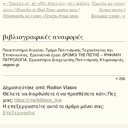
← Ὁμιλία εἰς τὸ «Νῦν ἀπολύεις τὸν δοῦλόν
Ὁμιλία μεγάλη /
σου» / Homilia in illud Nunc anima mea /
Sermo major /
Проповедь на слово «Теперь душа моя»
Большое слово →
βιβλιογραφικές αναφορές
Πανεπιστήµιο Αιγαίου, Τµήµα Πολιτισµικής Τεχνολογίας και
Επικοινωνίας. Ερευνητικό έργο: ∆ΡΟΜΟΙ ΤΗΣ ΠΙΣΤΗΣ – ΨΗΦΙΑΚΗ
ΠΑΤΡΟΛΟΓΙΑ. Εργαστήριο ∆ιαχείρισης Πολιτισµικής Κληρονοµιάς,
aegean.gr.
256
Δημοσιεύτηκε από: Rodion Vlasov
Θέλετε να διορθώσετε ή να προσθέσετε κάτι; Πες
μας:
https://t.me/bibleox_live
Ή επεξεργαστείτε αυτό το άρθρο μόνοι σας:
Επεξεργασία