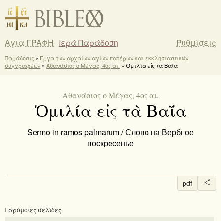
Αγια ΓΡΑΦΗ
Ιερά Παράδοση
Ρυθμίσεις
Παράδοσις
»
Έργα των αρχαίων αγίων πατέρων και εκκλησιαστικών
συγγραφέων
»
Αθανάσιος ο Μέγας, 4ος αι.
» Ὁμιλία εἰς τὰ Βαΐα
Αθανάσιος ο Μέγας, 4ος αι.
Ὁμιλία εἰς τὰ Βαΐα
Sermo in ramos palmarum / Слово на Вербное
воскресенье
pdf
Παρόμοιες σελίδες