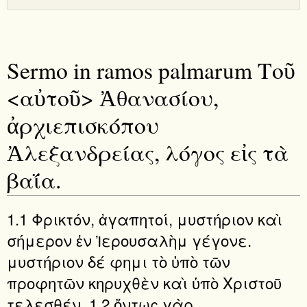
Sermo in ramos palmarum Τοῦ
<αὐτοῦ> Ἀθανασίου,
ἀρχιεπισκόπου
Ἀλεξανδρείας, λόγος εἰς τὰ
βαΐα.
1.1 Φρικτόν, ἀγαπητοί, μυστήριον καὶ
σήμερον ἐν Ἰερουσαλὴμ γέγονε.
μυστήριον δέ φημι τὸ ὑπὸ τῶν
προφητῶν κηρυχθὲν καὶ ὑπὸ Χριστοῦ
τελεσθέν. 1.2 ὄντως γὰρ