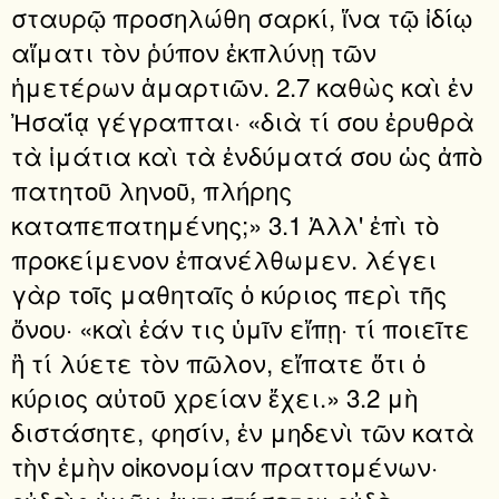
σταυρῷ προσηλώθη σαρκί, ἵνα τῷ ἰδίῳ
αἵματι τὸν ῥύπον ἐκπλύνῃ τῶν
ἡμετέρων ἁμαρτιῶν. 2.7 καθὼς καὶ ἐν
Ἠσαΐᾳ γέγραπται· «διὰ τί σου ἐρυθρὰ
τὰ ἱμάτια καὶ τὰ ἐνδύματά σου ὡς ἀπὸ
πατητοῦ ληνοῦ, πλήρης
καταπεπατημένης;» 3.1 Ἀλλ' ἐπὶ τὸ
προκείμενον ἐπανέλθωμεν. λέγει
γὰρ τοῖς μαθηταῖς ὁ κύριος περὶ τῆς
ὄνου· «καὶ ἐάν τις ὑμῖν εἴπῃ· τί ποιεῖτε
ἢ τί λύετε τὸν πῶλον, εἴπατε ὅτι ὁ
κύριος αὐτοῦ χρείαν ἔχει.» 3.2 μὴ
διστάσητε, φησίν, ἐν μηδενὶ τῶν κατὰ
τὴν ἐμὴν οἰκονομίαν πραττομένων·