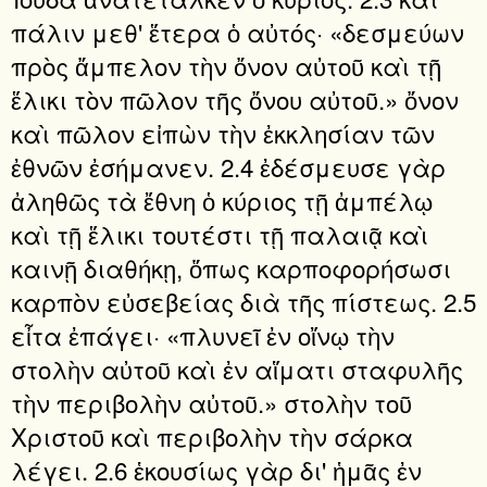
πάλιν μεθ' ἕτερα ὁ αὐτός· «δεσμεύων
πρὸς ἄμπελον τὴν ὄνον αὐτοῦ καὶ τῇ
ἕλικι τὸν πῶλον τῆς ὄνου αὐτοῦ.» ὄνον
καὶ πῶλον εἰπὼν τὴν ἐκκλησίαν τῶν
ἐθνῶν ἐσήμανεν. 2.4 ἐδέσμευσε γὰρ
ἀληθῶς τὰ ἔθνη ὁ κύριος τῇ ἀμπέλῳ
καὶ τῇ ἕλικι τουτέστι τῇ παλαιᾷ καὶ
καινῇ διαθήκῃ, ὅπως καρποφορήσωσι
καρπὸν εὐσεβείας διὰ τῆς πίστεως. 2.5
εἶτα ἐπάγει· «πλυνεῖ ἐν οἴνῳ τὴν
στολὴν αὐτοῦ καὶ ἐν αἵματι σταφυλῆς
τὴν περιβολὴν αὐτοῦ.» στολὴν τοῦ
Χριστοῦ καὶ περιβολὴν τὴν σάρκα
λέγει. 2.6 ἑκουσίως γὰρ δι' ἡμᾶς ἐν