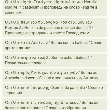
Ὁμιλία εἰς τὸ «Ὑπάγετε εἰς τὸ κώμιον» / Homilia in
illud Ite in castellum / Проповедь на слово «Идите в
селение»
Ὁμιλία περὶ τοῦ πάθους καὶ τοῦ σταυροῦ τοῦ
Κυρίου 2 / Homilia de passione et cruce domini 2 /
Проповедь о страдании и кресте Господнем 2
Ὁμιλία κατὰ Λατίνων / Sermo contra Latinos / Слово
против латинян
Ὁμιλία παραινετική 2 / Sermo exhortatorius 2 /
Поучительное слово 2
Ὁμιλία πρὸς Ἀντίοχον τὸν στρατηγόν / Sermo ad
Antiochum ducem / Слово к военачальнику Антиоху
Ὁμιλία περὶ ὑπομονῆς / Sermo de patientia / Слово о
терпении
Ὁμιλία περὶ τῆς εἰκόνος τῆς Θεοτόκου / Sermo de
descriptione deiparae / Слово о изображении