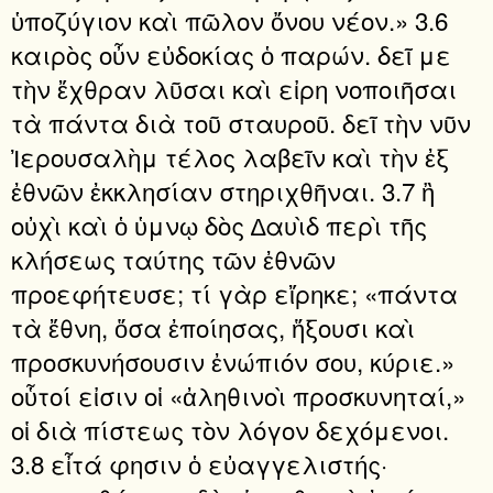
ὑποζύγιον καὶ πῶλον ὄνου νέον.» 3.6
καιρὸς οὖν εὐδοκίας ὁ παρών. δεῖ με
τὴν ἔχθραν λῦσαι καὶ εἰρη νοποιῆσαι
τὰ πάντα διὰ τοῦ σταυροῦ. δεῖ τὴν νῦν
Ἰερουσαλὴμ τέλος λαβεῖν καὶ τὴν ἐξ
ἐθνῶν ἐκκλησίαν στηριχθῆναι. 3.7 ἢ
οὐχὶ καὶ ὁ ὑμνῳ δὸς ∆αυὶδ περὶ τῆς
κλήσεως ταύτης τῶν ἐθνῶν
προεφήτευσε; τί γὰρ εἴρηκε; «πάντα
τὰ ἔθνη, ὅσα ἐποίησας, ἥξουσι καὶ
προσκυνήσουσιν ἐνώπιόν σου, κύριε.»
οὗτοί εἰσιν οἱ «ἀληθινοὶ προσκυνηταί,»
οἱ διὰ πίστεως τὸν λόγον δεχόμενοι.
3.8 εἶτά φησιν ὁ εὐαγγελιστής·