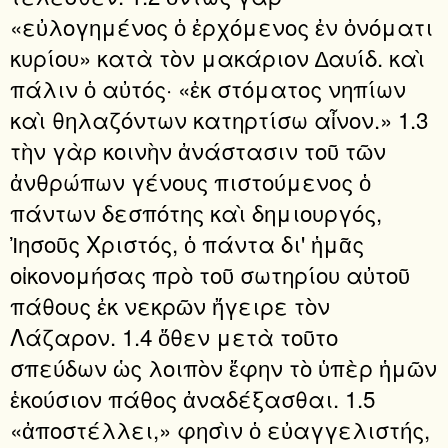
«εὐλογημένος ὁ ἐρχόμενος ἐν ὀνόματι
κυρίου» κατὰ τὸν μακάριον ∆αυίδ. καὶ
πάλιν ὁ αὐτός· «ἐκ στόματος νηπίων
καὶ θηλαζόντων κατηρτίσω αἶνον.» 1.3
τὴν γὰρ κοινὴν ἀνάστασιν τοῦ τῶν
ἀνθρώπων γένους πιστούμενος ὁ
πάντων δεσπότης καὶ δημιουργός,
Ἰησοῦς Χριστός, ὁ πάντα δι' ἡμᾶς
οἰκονομήσας πρὸ τοῦ σωτηρίου αὐτοῦ
πάθους ἐκ νεκρῶν ἤγειρε τὸν
Λάζαρον. 1.4 ὅθεν μετὰ τοῦτο
σπεύδων ὡς λοιπὸν ἔφην τὸ ὑπὲρ ἡμῶν
ἑκούσιον πάθος ἀναδέξασθαι. 1.5
«ἀποστέλλει,» φησὶν ὁ εὐαγγελιστής,