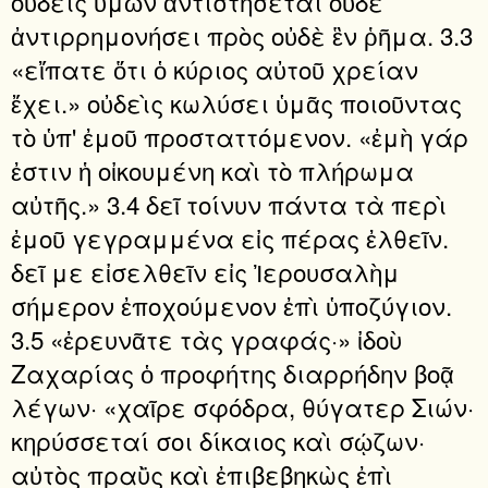
οὐδεὶς ὑμῶν ἀντιστήσεται οὐδὲ
ἀντιρρημονήσει πρὸς οὐδὲ ἓν ῥῆμα. 3.3
«εἴπατε ὅτι ὁ κύριος αὐτοῦ χρείαν
ἔχει.» οὐδεὶς κωλύσει ὑμᾶς ποιοῦντας
τὸ ὑπ' ἐμοῦ προσταττόμενον. «ἐμὴ γάρ
ἐστιν ἡ οἰκουμένη καὶ τὸ πλήρωμα
αὐτῆς.» 3.4 δεῖ τοίνυν πάντα τὰ περὶ
ἐμοῦ γεγραμμένα εἰς πέρας ἐλθεῖν.
δεῖ με εἰσελθεῖν εἰς Ἰερουσαλὴμ
σήμερον ἐποχούμενον ἐπὶ ὑποζύγιον.
3.5 «ἐρευνᾶτε τὰς γραφάς·» ἰδοὺ
Ζαχαρίας ὁ προφήτης διαρρήδην βοᾷ
λέγων· «χαῖρε σφόδρα, θύγατερ Σιών·
κηρύσσεταί σοι δίκαιος καὶ σῴζων·
αὐτὸς πραῢς καὶ ἐπιβεβηκὼς ἐπὶ