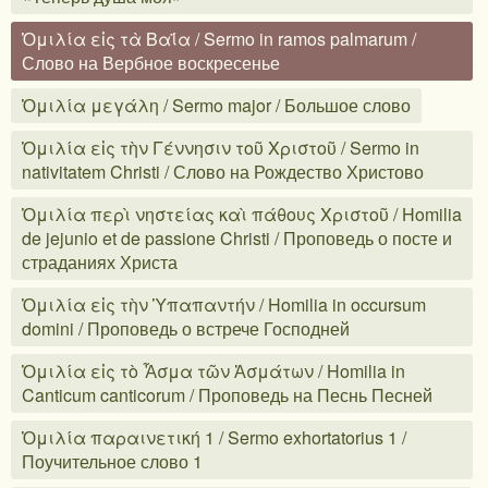
Ὁμιλία εἰς τὰ Βαΐα / Sermo in ramos palmarum /
Слово на Вербное воскресенье
Ὁμιλία μεγάλη / Sermo major / Большое слово
Ὁμιλία εἰς τὴν Γέννησιν τοῦ Χριστοῦ / Sermo in
nativitatem Christi / Слово на Рождество Христово
Ὁμιλία περὶ νηστείας καὶ πάθους Χριστοῦ / Homilia
de jejunio et de passione Christi / Проповедь о посте и
страданиях Христа
Ὁμιλία εἰς τὴν Ὑπαπαντήν / Homilia in occursum
domini / Проповедь о встрече Господней
Ὁμιλία εἰς τὸ Ἆσμα τῶν Ἀσμάτων / Homilia in
Canticum canticorum / Проповедь на Песнь Песней
Ὁμιλία παραινετική 1 / Sermo exhortatorius 1 /
Поучительное слово 1