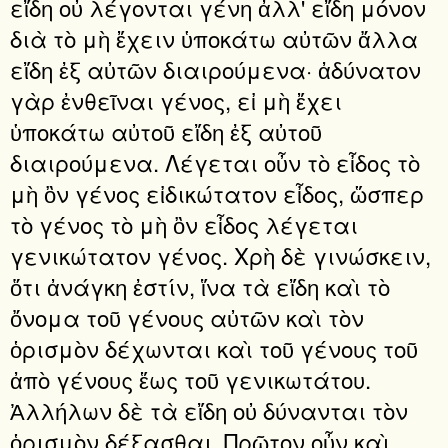
εἴδη οὐ λέγονται γένη ἀλλ' εἴδη μόνον
διὰ τὸ μὴ ἔχειν ὑποκάτω αὐτῶν ἄλλα
εἴδη ἐξ αὐτῶν διαιρούμενα· ἀδύνατον
γὰρ ἐνθεῖναι γένος, εἰ μὴ ἔχει
ὑποκάτω αὐτοῦ εἴδη ἐξ αὐτοῦ
διαιρούμενα. Λέγεται οὖν τὸ εἶδος τὸ
μὴ ὂν γένος εἰδικώτατον εἶδος, ὥσπερ
τὸ γένος τὸ μὴ ὂν εἶδος λέγεται
γενικώτατον γένος. Χρὴ δὲ γινώσκειν,
ὅτι ἀνάγκη ἐστίν, ἵνα τὰ εἴδη καὶ τὸ
ὄνομα τοῦ γένους αὐτῶν καὶ τὸν
ὁρισμὸν δέχωνται καὶ τοῦ γένους τοῦ
ἀπὸ γένους ἕως τοῦ γενικωτάτου.
Ἀλλήλων δὲ τὰ εἴδη οὐ δύνανται τὸν
ὁρισμὸν δέξασθαι. Πρῶτον οὖν καὶ