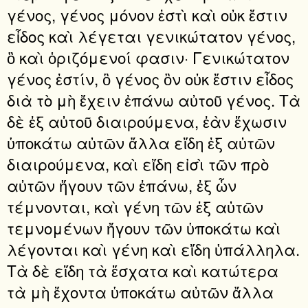
γένος, γένος μόνον ἐστὶ καὶ οὐκ ἔστιν
εἶδος καὶ λέγεται γενικώτατον γένος,
ὃ καὶ ὁριζόμενοί φασιν· Γενικώτατον
γένος ἐστίν, ὃ γένος ὂν οὐκ ἔστιν εἶδος
διὰ τὸ μὴ ἔχειν ἐπάνω αὐτοῦ γένος. Τὰ
δὲ ἐξ αὐτοῦ διαιρούμενα, ἐὰν ἔχωσιν
ὑποκάτω αὐτῶν ἄλλα εἴδη ἐξ αὐτῶν
διαιρούμενα, καὶ εἴδη εἰσὶ τῶν πρὸ
αὐτῶν ἤγουν τῶν ἐπάνω, ἐξ ὧν
τέμνονται, καὶ γένη τῶν ἐξ αὐτῶν
τεμνομένων ἤγουν τῶν ὑποκάτω καὶ
λέγονται καὶ γένη καὶ εἴδη ὑπάλληλα.
Τὰ δὲ εἴδη τὰ ἔσχατα καὶ κατώτερα
τὰ μὴ ἔχοντα ὑποκάτω αὐτῶν ἄλλα