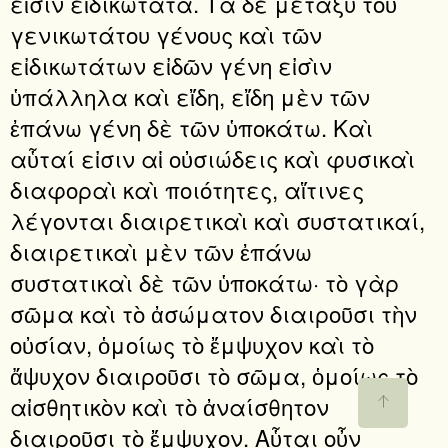
εἰσὶν εἰδικώτατα. Τὰ δὲ μεταξὺ τοῦ
γενικωτάτου γένους καὶ τῶν
εἰδικωτάτων εἰδῶν γένη εἰσὶν
ὑπάλληλα καὶ εἴδη, εἴδη μὲν τῶν
ἐπάνω γένη δὲ τῶν ὑποκάτω. Καὶ
αὗταί εἰσιν αἱ οὐσιώδεις καὶ φυσικαὶ
διαφοραὶ καὶ ποιότητες, αἵτινες
λέγονται διαιρετικαὶ καὶ συστατικαί,
διαιρετικαὶ μὲν τῶν ἐπάνω
συστατικαὶ δὲ τῶν ὑποκάτω· τὸ γὰρ
σῶμα καὶ τὸ ἀσώματον διαιροῦσι τὴν
οὐσίαν, ὁμοίως τὸ ἔμψυχον καὶ τὸ
ἄψυχον διαιροῦσι τὸ σῶμα, ὁμοίως τὸ
αἰσθητικὸν καὶ τὸ ἀναίσθητον
διαιροῦσι τὸ ἔμψυχον. Αὗται οὖν