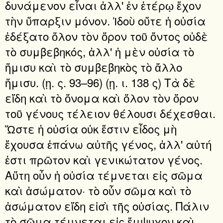
δυνάμενον εἶναι ἀλλ' ἐν ἑτέρῳ ἔχον
τὴν ὕπαρξιν μόνον. Ἰδοὺ οὔτε ἡ οὐσία
ἐδέξατο ὅλον τὸν ὅρον τοῦ ὄντος οὐδὲ
τὸ συμβεβηκός, ἀλλ' ἡ μὲν οὐσία τὸ
ἥμισυ καὶ τὸ συμβεβηκὸς τὸ ἄλλο
ἥμισυ. (ῃ. ς. 93–96) (ῃ. ι. 138 ς) Τὰ δὲ
εἴδη καὶ τὸ ὄνομα καὶ ὅλον τὸν ὅρον
τοῦ γένους τέλειον θέλουσι δέχεσθαι.
Ὥστε ἡ οὐσία οὐκ ἔστιν εἶδος μὴ
ἔχουσα ἐπάνω αὐτῆς γένος, ἀλλ' αὐτή
ἐστι πρῶτον καὶ γενικώτατον γένος.
Αὕτη οὖν ἡ οὐσία τέμνεται εἰς σῶμα
καὶ ἀσώματον· τὸ οὖν σῶμα καὶ τὸ
ἀσώματον εἴδη εἰσὶ τῆς οὐσίας. Πάλιν
τὸ σῶμα τέμνεται εἰς ἔμψυχον καὶ