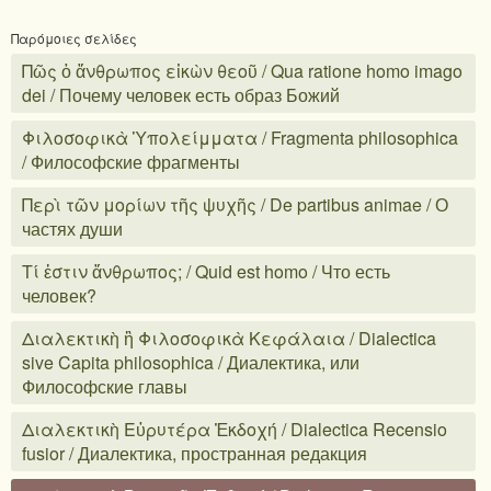
Παρόμοιες σελίδες
Πῶς ὁ ἄνθρωπος εἰκὼν θεοῦ / Qua ratione homo imago
dei / Почему человек есть образ Божий
Φιλοσοφικὰ Ὑπολείμματα / Fragmenta philosophica
/ Философские фрагменты
Περὶ τῶν μορίων τῆς ψυχῆς / De partibus animae / О
частях души
Τί ἐστιν ἄνθρωπος; / Quid est homo / Что есть
человек?
Διαλεκτικὴ ἢ Φιλοσοφικὰ Κεφάλαια / Dialectica
sive Capita philosophica / Диалектика, или
Философские главы
Διαλεκτικὴ Εὐρυτέρα Ἐκδοχή / Dialectica Recensio
fusior / Диалектика, пространная редакция