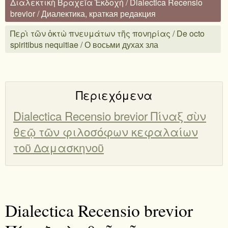
Διαλεκτικὴ Βραχεῖα Ἐκδοχή / Dialectica Recensio
brevior / Диалектика, краткая редакция
Περὶ τῶν ὀκτὼ πνευμάτων τῆς πονηρίας / De octo
spiritibus nequitiae / О восьми духах зла
Περιεχόμενα
Dialectica Recensio brevior Πίναξ σὺν
θεῷ τῶν φιλοσόφων κεφαλαίων
τοῦ ∆αμασκηνοῦ
Dialectica Recensio brevior