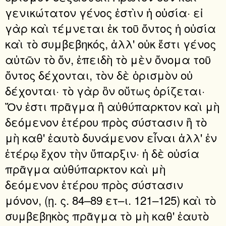
γενικώτατον γένος ἐστὶν ἡ οὐσία· εἰ
γὰρ καὶ τέμνεται ἐκ τοῦ ὄντος ἡ οὐσία
καὶ τὸ συμβεβηκός, ἀλλ' οὐκ ἔστι γένος
αὐτῶν τὸ ὄν, ἐπειδὴ τὸ μὲν ὄνομα τοῦ
ὄντος δέχονται, τὸν δὲ ὁρισμὸν οὐ
δέχονται· τὸ γὰρ ὂν οὕτως ὁρίζεται·
Ὄν ἐστι πρᾶγμα ἢ αὐθύπαρκτον καὶ μὴ
δεόμενον ἑτέρου πρὸς σύστασιν ἢ τὸ
μὴ καθ' ἑαυτὸ δυνάμενον εἶναι ἀλλ' ἐν
ἑτέρῳ ἔχον τὴν ὕπαρξιν· ἡ δὲ οὐσία
πρᾶγμα αὐθύπαρκτον καὶ μὴ
δεόμενον ἑτέρου πρὸς σύστασιν
μόνον, (ῃ. ς. 84–89 ετ–ι. 121–125) καὶ τὸ
συμβεβηκὸς πρᾶγμα τὸ μὴ καθ' ἑαυτὸ