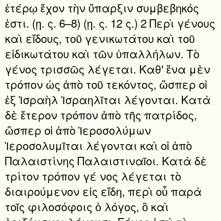
ἑτέρῳ ἔχον τὴν ὕπαρξιν συμβεβηκός
ἐστι. (ῃ. ς. 6–8) (ῃ. ς. 12 ς.) 2 Περὶ γένους
καὶ εἴδους, τοῦ γενικωτάτου καὶ τοῦ
εἰδικωτάτου καὶ τῶν ὑπαλλήλων. Τὸ
γένος τρισσῶς λέγεται. Καθ' ἕνα μὲν
τρόπον ὡς ἀπὸ τοῦ τεκόντος, ὥσπερ οἱ
ἐξ Ἰσραὴλ Ἰσραηλῖται λέγονται. Κατὰ
δὲ ἕτερον τρόπον ἀπὸ τῆς πατρίδος,
ὥσπερ οἱ ἀπὸ Ἱεροσολύμων
Ἱεροσολυμῖται λέγονται καὶ οἱ ἀπὸ
Παλαιστίνης Παλαιστιναῖοι. Κατὰ δὲ
τρίτον τρόπον γέ νος λέγεται τὸ
διαιρούμενον εἰς εἴδη, περὶ οὗ παρὰ
τοῖς φιλοσόφοις ὁ λόγος, ὃ καὶ