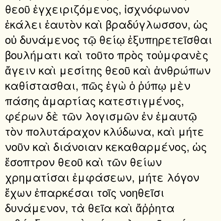
θεοῦ ἐγχειριζόμενος, ἰσχνόφωνον
ἐκάλει ἑαυτὸν καὶ βραδύγλωσσον, ὡς
οὐ δυνάμενος τῷ θείῳ ἐξυπηρετεῖσθαι
βουλήματι καὶ τοῦτο πρὸς τοὐμφανὲς
ἄγειν καὶ μεσίτης θεοῦ καὶ ἀνθρώπων
καθίστασθαι, πῶς ἐγὼ ὁ ῥύπῳ μὲν
πάσης ἁμαρτίας κατεστιγμένος,
φέρων δὲ τῶν λογισμῶν ἐν ἐμαυτῷ
τὸν πολυτάραχον κλύδωνα, καὶ μήτε
νοῦν καὶ διάνοιαν κεκαθαρμένος, ὡς
ἔσοπτρον θεοῦ καὶ τῶν θείων
χρηματίσαι ἐμφάσεων, μήτε λόγον
ἔχων ἐπαρκέσαι τοῖς νοηθεῖσι
δυνάμενον, τὰ θεῖα καὶ ἄῤῥητα