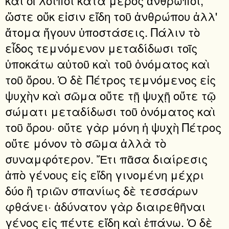
ὥστε οὔκ εἰσιν εἴδη τοῦ ἀνθρώπου ἀλλ'
ἄτομα ἤγουν ὑποστάσεις. Πάλιν τὸ
εἶδος τεμνόμενον μεταδίδωσι τοῖς
ὑποκάτω αὐτοῦ καὶ τοῦ ὀνόματος καὶ
τοῦ ὅρου. Ὁ δὲ Πέτρος τεμνόμενος εἰς
ψυχὴν καὶ σῶμα οὔτε τῇ ψυχῇ οὔτε τῷ
σώματι μεταδίδωσι τοῦ ὀνόματος καὶ
τοῦ ὅρου· οὔτε γὰρ μόνη ἡ ψυχὴ Πέτρος
οὔτε μόνον τὸ σῶμα ἀλλὰ τὸ
συναμφότερον. Ἔτι πᾶσα διαίρεσις
ἀπὸ γένους εἰς εἴδη γινομένη μέχρι
δύο ἢ τριῶν σπανίως δὲ τεσσάρων
φθάνει· ἀδύνατον γὰρ διαιρεθῆναι
γένος εἰς πέντε εἴδη καὶ ἐπάνω. Ὁ δὲ