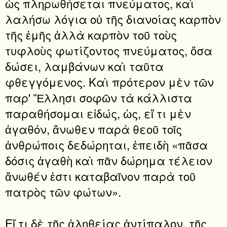
ὡς πληρωθήσεται πνεύματος, καὶ
λαλήσω λόγια οὐ τῆς διανοίας καρπὸν
τῆς ἐμῆς ἀλλὰ καρπὸν τοῦ τοὺς
τυφλοὺς φωτίζοντος πνεύματος, ὅσα
δώσει, λαμβάνων καὶ ταῦτα
φθεγγόμενος. Καὶ πρότερον μὲν τῶν
παρ' Ἕλλησι σοφῶν τὰ κάλλιστα
παραθήσομαι εἰδώς, ὡς, εἴ τι μὲν
ἀγαθόν, ἄνωθεν παρὰ θεοῦ τοῖς
ἀνθρώποις δεδώρηται, ἐπειδὴ «πᾶσα
δόσις ἀγαθὴ καὶ πᾶν δώρημα τέλειον
ἄνωθέν ἐστι καταβαῖνον παρὰ τοῦ
πατρὸς τῶν φώτων».
Εἴ τι δὲ τῆς ἀληθείας ἀντίπαλον, τῆς