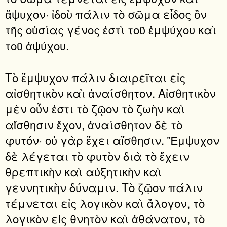
ἄψυχον· ἰδοὺ πάλιν τὸ σῶμα εἶδος ὂν
τῆς οὐσίας γένος ἐστὶ τοῦ ἐμψύχου καὶ
τοῦ ἀψύχου.
Τὸ ἔμψυχον πάλιν διαιρεῖται εἰς
αἰσθητικὸν καὶ ἀναίσθητον. Αἰσθητικὸν
μὲν οὖν ἐστι τὸ ζῷον τὸ ζωὴν καὶ
αἴσθησιν ἔχον, ἀναίσθητον δὲ τὸ
φυτόν· οὐ γὰρ ἔχει αἴσθησιν. Ἔμψυχον
δὲ λέγεται τὸ φυτὸν διὰ τὸ ἔχειν
θρεπτικὴν καὶ αὐξητικὴν καὶ
γεννητικὴν δύναμιν. Τὸ ζῷον πάλιν
τέμνεται εἰς λογικὸν καὶ ἄλογον, τὸ
λογικὸν εἰς θνητὸν καὶ ἀθάνατον, τὸ