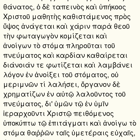
θάνατος, ὁ δὲ ταπεινὸς καὶ ὑπήκοος
Χριστοῦ μαθητὴς καθιστάμενος πρὸς
ὕψος ἀνάγεται καὶ χάριν παρὰ θεοῦ
τὴν φωταγωγὸν κομίζεται καὶ
ἀνοίγων τὸ στόμα πληροῦται τοῦ
πνεύματος καὶ καρδίαν καθαίρεται
διάνοιάν τε φωτίζεται καὶ λαμβάνει
λόγον ἐν ἀνοίξει τοῦ στόματος, οὐ
μεριμνῶν τί λαλήσει, ὄργανον δὲ
χρηματίζων ἐν αὐτῷ λαλοῦντος τοῦ
πνεύματος, δι' ὑμῶν τῷ ἐν ὑμῖν
ἱεραρχοῦντι Χριστῷ πειθόμενος
ὑποκύπτω τῷ ἐπιτάγματι καὶ ἀνοίγω τὸ
στόμα θαῤῥῶν ταῖς ὑμετέραις εὐχαῖς,