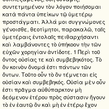
συντετμημένον τὸν λόγον ποιήσομαι
κατὰ πάντα ὑπείκων τῷ ὑμετέρῳ
προστάγματι. Ἀλλά μοι συγγνώμονες
γένοισθε, θεοτίμητοι, παρακαλῶ, ταῖς
ὑμετέραις ἐντολαῖς πειθαρχήσαντι
καὶ λαμβάνοντες τὸ ὑπήκοον τὴν τῶν
εὐχῶν χορηγίαν ἀντίδοτε. 1 Περὶ τοῦ
ὄντος οὐσίας τε καὶ συμβεβηκότος. Τὸ
ὂν κοινὸν ὄνομά ἐστι πάντων τῶν
ὄντων. Τοῦτο οὖν τὸ ὂν τέμνεται εἰς
οὐσίαν καὶ συμβεβηκός. Οὐσία μὲν οὖν
ἐστι πρᾶγμα αὐθύπαρκτον μὴ
δεόμενον ἑτέρου πρὸς σύστασιν ἤγουν
τὸ ἐν ἑαυτῷ ὂν καὶ μὴ ἐν ἑτέρῳ ἔχον