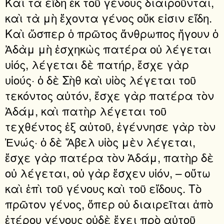
Καὶ τὰ εἴδη ἐκ τοῦ γένους διαιροῦνται,
καὶ τὰ μὴ ἔχοντα γένος οὔκ εἰσιν εἴδη.
Καὶ ὥσπερ ὁ πρῶτος ἄνθρωπος ἤγουν ὁ
Ἀδὰμ μὴ ἐσχηκὼς πατέρα οὐ λέγεται
υἱός, λέγεται δὲ πατήρ, ἔσχε γὰρ
υἱούς· ὁ δὲ Σὴθ καὶ υἱὸς λέγεται τοῦ
τεκόντος αὐτόν, ἔσχε γὰρ πατέρα τὸν
Ἀδάμ, καὶ πατὴρ λέγεται τοῦ
τεχθέντος ἐξ αὐτοῦ, ἐγέννησε γὰρ τὸν
Ἐνώς· ὁ δὲ Ἄβελ υἱὸς μὲν λέγεται,
ἔσχε γὰρ πατέρα τὸν Ἀδάμ, πατὴρ δὲ
οὐ λέγεται, οὐ γὰρ ἔσχεν υἱόν, – οὕτω
καὶ ἐπὶ τοῦ γένους καὶ τοῦ εἴδους. Τὸ
πρῶτον γένος, ὅπερ οὐ διαιρεῖται ἀπὸ
ἑτέρου γένους οὐδὲ ἔχει πρὸ αὐτοῦ