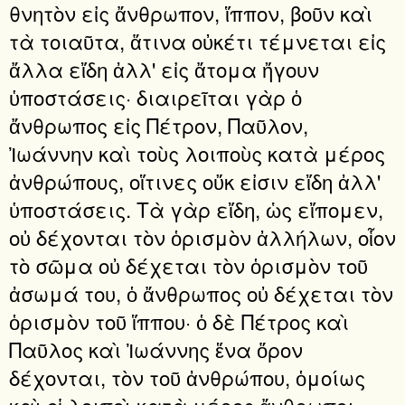
θνητὸν εἰς ἄνθρωπον, ἵππον, βοῦν καὶ
τὰ τοιαῦτα, ἅτινα οὐκέτι τέμνεται εἰς
ἄλλα εἴδη ἀλλ' εἰς ἄτομα ἤγουν
ὑποστάσεις· διαιρεῖται γὰρ ὁ
ἄνθρωπος εἰς Πέτρον, Παῦλον,
Ἰωάννην καὶ τοὺς λοιποὺς κατὰ μέρος
ἀνθρώπους, οἵτινες οὔκ εἰσιν εἴδη ἀλλ'
ὑποστάσεις. Τὰ γὰρ εἴδη, ὡς εἴπομεν,
οὐ δέχονται τὸν ὁρισμὸν ἀλλήλων, οἷον
τὸ σῶμα οὐ δέχεται τὸν ὁρισμὸν τοῦ
ἀσωμά του, ὁ ἄνθρωπος οὐ δέχεται τὸν
ὁρισμὸν τοῦ ἵππου· ὁ δὲ Πέτρος καὶ
Παῦλος καὶ Ἰωάννης ἕνα ὅρον
δέχονται, τὸν τοῦ ἀνθρώπου, ὁμοίως
καὶ οἱ λοιποὶ κατὰ μέρος ἄνθρωποι,