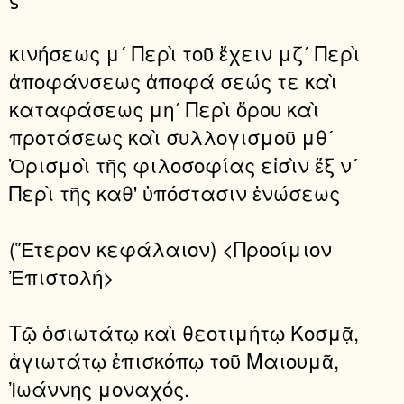
κινήσεως μʹ Περὶ τοῦ ἔχειν μζʹ Περὶ
ἀποφάνσεως ἀποφά σεώς τε καὶ
καταφάσεως μηʹ Περὶ ὅρου καὶ
προτάσεως καὶ συλλογισμοῦ μθʹ
Ὁρισμοὶ τῆς φιλοσοφίας εἰσὶν ἕξ νʹ
Περὶ τῆς καθ' ὑπόστασιν ἑνώσεως
(Ἕτερον κεφάλαιον) <Προοίμιον
Ἐπιστολή>
Τῷ ὁσιωτάτῳ καὶ θεοτιμήτῳ Κοσμᾷ,
ἁγιωτάτῳ ἐπισκόπῳ τοῦ Μαιουμᾶ,
Ἰωάννης μοναχός.