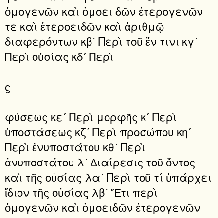
ὁμογενῶν καὶ ὁμοει δῶν ἑτερογενῶν
τε καὶ ἑτεροειδῶν καὶ ἀριθμῷ
διαφερόντων κβʹ Περὶ τοῦ ἔν τινι κγʹ
Περὶ οὐσίας κδʹ Περὶ
ϛ
φύσεως κεʹ Περὶ μορφῆς κʹ Περὶ
ὑποστάσεως κζʹ Περὶ προσώπου κηʹ
Περὶ ἐνυποστάτου κθʹ Περὶ
ἀνυποστάτου λʹ ∆ιαίρεσις τοῦ ὄντος
καὶ τῆς οὐσίας λαʹ Περὶ τοῦ τί ὑπάρχει
ἴδιον τῆς οὐσίας λβʹ Ἔτι περὶ
ὁμογενῶν καὶ ὁμοειδῶν ἑτερογενῶν