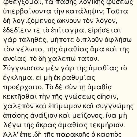
φθέγξομαι, τὰ πάσης λογικῆς φύσεως
ὑπερβαίνοντα τὴν κατάληψιν; Ταῦτα
δὴ λογιζόμενος ὤκνουν τὸν λόγον,
ἐδεδίειν τε τὸ ἐπίταγμα, εἰρήσεται
γὰρ τἀληθές, μήποτε διπλοῦν ὀφλήσω
τὸν γέλωτα, τῆς ἀμαθίας ἅμα καὶ τῆς
ἀνοίας· τὸ δὴ χαλεπώ τατον.
Σύγγνωστον μὲν γὰρ τῆς ἀμαθίας τὸ
ἔγκλημα, εἰ μὴ ἐκ ῥαθυμίας
προέρχοιτο. Τὸ δὲ σὺν τῇ ἀμαθίᾳ
κεκτῆσθαι τὴν τῆς γνώσεως οἴησιν,
χαλεπὸν καὶ ἐπίμωμον καὶ συγγνώμης
ἁπάσης ἀνάξιον καὶ μείζονος, ἵνα μὴ
λέγω τῆς ἄκρας ἀμαθίας τεκμήριον.
Ἀλλ' ἐπειδὴ τῆς παρακοῆς ὁ καρπὸς