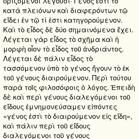
ὁριζόμενοι λέγουσι· Γένος ἐστὶ τὸ
κατὰ πλειόνων καὶ διαφερόντων τῷ
εἴδει ἐν τῷ τί ἐστι κατηγορούμενον.
Καὶ τὸ εἶδος δὲ δύο σημαινόμενα ἔχει.
Λέγεται γὰρ εἶδος τὸ σχῆμα καὶ ἡ
μορφὴ οἷον τὸ εἶδος τοῦ ἀνδριάντος.
Λέγεται δὲ πάλιν εἶδος τὸ
τασσόμενον ὑπὸ τὸ γένος ἤγουν τὸ ἐκ
τοῦ γένους διαιρούμενον. Περὶ τούτου
παρὰ τοῖς φιλοσόφοις ὁ λόγος. Ἐπειδὴ
δὲ καὶ περὶ γένους διαλεγόμενοι τοῦ
εἴδους ἐμνημονεύσαμεν εἰπόντες
«γένος ἐστὶ τὸ διαιρούμενον εἰς εἴδη»,
καὶ πάλιν περὶ τοῦ εἴδους
διαλεγόμενοι τοῦ γένους