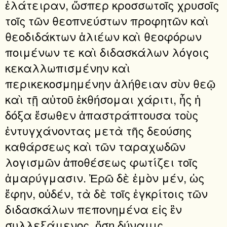
ἐλάτειραν, ὥσπερ κροσσωτοῖς χρυσοῖς
τοῖς τῶν θεοπνεύστων προφητῶν καὶ
θεοδιδάκτων ἁλιέων καὶ θεοφόρων
ποιμένων τε καὶ διδασκάλων λόγοις
κεκαλλωπισμένην καὶ
περικεκοσμημένην ἀλήθειαν σὺν θεῷ
καὶ τῇ αὐτοῦ ἐκθήσομαι χάριτι, ἧς ἡ
δόξα ἔσωθεν ἀπαστράπτουσα τοὺς
ἐντυγχάνοντας μετὰ τῆς δεούσης
καθάρσεως καὶ τῶν ταραχωδῶν
λογισμῶν ἀποθέσεως φωτίζει τοῖς
ἀμαρύγμασιν. Ἐρῶ δὲ ἐμὸν μέν, ὡς
ἔφην, οὐδέν, τὰ δὲ τοῖς ἐγκρίτοις τῶν
διδασκάλων πεπονημένα εἰς ἓν
συλλεξάμενος, ὅση δύναμις,