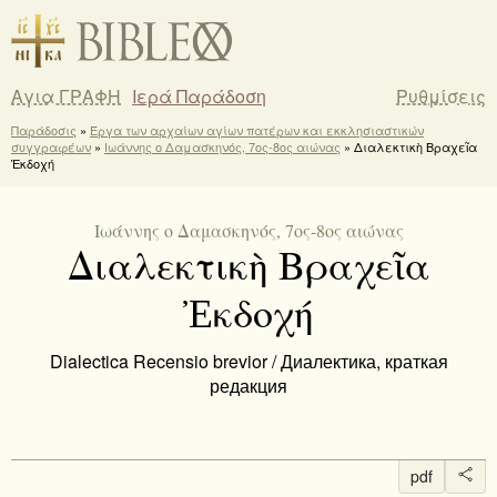
Αγια ΓΡΑΦΗ
Ιερά Παράδοση
Ρυθμίσεις
Παράδοσις
»
Έργα των αρχαίων αγίων πατέρων και εκκλησιαστικών
συγγραφέων
»
Ιωάννης ο Δαμασκηνός, 7ος-8ος αιώνας
» Διαλεκτικὴ Βραχεῖα
Ἐκδοχή
Ιωάννης ο Δαμασκηνός, 7ος-8ος αιώνας
Διαλεκτικὴ Βραχεῖα
Ἐκδοχή
Dialectica Recensio brevior / Диалектика, краткая
редакция
pdf