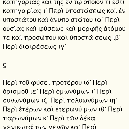
κατηγορίας καὶ τῆς ἐν τῷ ὁποῖόν τί ἐστι
κατηγο ρίας ιʹ Περὶ ὑποστάσεως καὶ ἐν
υποστάτου καὶ ἀνυπο στάτου ιαʹ Περὶ
οὐσίας καὶ φύσεως καὶ μορφῆς ἀτόμου
τε καὶ προσώπου καὶ ὑποστά σεως ιβʹ
Περὶ διαιρέσεως ιγʹ
ϛ
Περὶ τοῦ φύσει προτέρου ιδʹ Περὶ
ὁρισμοῦ ιεʹ Περὶ ὁμωνύμων ιʹ Περὶ
συνωνύμων ιζʹ Περὶ πολυωνύμων ιηʹ
Περὶ ἑτέρων καὶ ἑτερωνύ μων ιθʹ Περὶ
παρωνύμων κʹ Περὶ τῶν δέκα
γενικωτά των γενῶν καʹ Περὶ