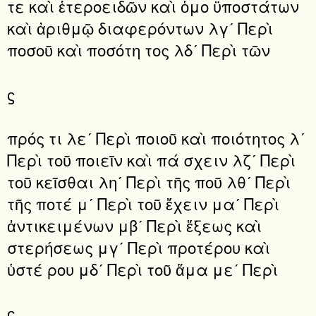
τε καὶ ἑτεροειδῶν καὶ ὁμο ϋποστάτων
καὶ ἀριθμῷ διαφερόντων λγʹ Περὶ
ποσοῦ καὶ ποσότη τος λδʹ Περὶ τῶν
ϛ
πρός τι λεʹ Περὶ ποιοῦ καὶ ποιότητος λʹ
Περὶ τοῦ ποιεῖν καὶ πά σχειν λζʹ Περὶ
τοῦ κεῖσθαι ληʹ Περὶ τῆς ποῦ λθʹ Περὶ
τῆς ποτέ μʹ Περὶ τοῦ ἔχειν μαʹ Περὶ
ἀντικειμένων μβʹ Περὶ ἕξεως καὶ
στερήσεως μγʹ Περὶ προτέρου καὶ
ὑστέ ρου μδʹ Περὶ τοῦ ἅμα μεʹ Περὶ
ϛ