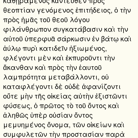
θεοπτίαν γενόμενος ἐπιτήδειος, ὁ τὴν
πρὸς ἡμᾶς τοῦ θεοῦ λόγου
φιλάνθρωπον συγκατάβασιν καὶ τὴν
αὐτοῦ ὑπερφυᾶ σάρκωσιν ἐν βάτῳ καὶ
ἀύλῳ πυρὶ κατιδεῖν ἠξιωμένος,
φλέγοντι μὲν καὶ ἐκπυροῦντι τὴν
ἄκανθαν καὶ πρὸς τὴν ἑαυτοῦ
λαμπρότητα μεταβάλλοντι, οὐ
καταφλέγοντι δὲ οὐδὲ ἀφανίζοντι
οὔτε μὴν τῆς οἰκείας αὐτὴν ἐξιστῶντι
φύσεως, ὁ πρῶτος τὸ τοῦ ὄντος καὶ
ἀληθῶς ὑπὲρ οὐσίαν ὄντος
μεμυημένος ὄνομα, τῶν οἰκείων καὶ
συμφυλετῶν τὴν προστασίαν παρὰ