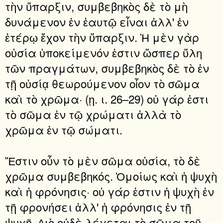
τὴν ὕπαρξιν, συμβεβηκὸς δὲ τὸ μὴ
δυνάμενον ἐν ἑαυτῷ εἶναι ἀλλ' ἐν
ἑτέρῳ ἔχον τὴν ὕπαρξιν. Ἡ μὲν γὰρ
οὐσία ὑποκείμενόν ἐστιν ὥσπερ ὕλη
τῶν πραγμάτων, συμβεβηκὸς δὲ τὸ ἐν
τῇ οὐσίᾳ θεωρούμενον οἷον τὸ σῶμα
καὶ τὸ χρῶμα· (ῃ. ι. 26–29) οὐ γάρ ἐστι
τὸ σῶμα ἐν τῷ χρώματι ἀλλὰ τὸ
χρῶμα ἐν τῷ σώματι.
Ἔστιν οὖν τὸ μὲν σῶμα οὐσία, τὸ δὲ
χρῶμα συμβεβηκός. Ὁμοίως καὶ ἡ ψυχὴ
καὶ ἡ φρόνησις· οὐ γάρ ἐστιν ἡ ψυχὴ ἐν
τῇ φρονήσει ἀλλ' ἡ φρόνησις ἐν τῇ
ψυχῇ. ∆ιὸ οὐδὲ λέγεται τὸ σῶμα τοῦ