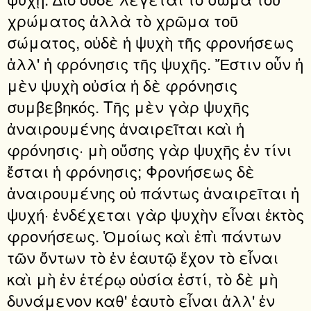
χρώματος ἀλλὰ τὸ χρῶμα τοῦ
σώματος, οὐδὲ ἡ ψυχὴ τῆς φρονήσεως
ἀλλ' ἡ φρόνησις τῆς ψυχῆς. Ἔστιν οὖν ἡ
μὲν ψυχὴ οὐσία ἡ δὲ φρόνησις
συμβεβηκός. Τῆς μὲν γὰρ ψυχῆς
ἀναιρουμένης ἀναιρεῖται καὶ ἡ
φρόνησις· μὴ οὔσης γὰρ ψυχῆς ἐν τίνι
ἔσται ἡ φρόνησις; Φρονήσεως δὲ
ἀναιρουμένης οὐ πάντως ἀναιρεῖται ἡ
ψυχή· ἐνδέχεται γὰρ ψυχὴν εἶναι ἐκτὸς
φρονήσεως. Ὁμοίως καὶ ἐπὶ πάντων
τῶν ὄντων τὸ ἐν ἑαυτῷ ἔχον τὸ εἶναι
καὶ μὴ ἐν ἑτέρῳ οὐσία ἐστί, τὸ δὲ μὴ
δυνάμενον καθ' ἑαυτὸ εἶναι ἀλλ' ἐν