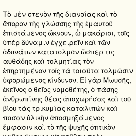
Τὸ μὲν στενὸν τῆς διανοίας καὶ τὸ
ἄπορον τῆς γλώσσης τῆς ἐμαυτοῦ
ἐπιστάμενος ὤκνουν, ὦ μακάριοι, τοῖς
ὑπὲρ δύναμιν ἐγχειρεῖν καὶ τῶν
ἀδυνάτων κατατολμᾶν ὥσπερ τις
αὐθάδης καὶ τολμητίας τὸν
ἐπηρτημένον τοῖς τὰ τοιαῦτα τολμῶσιν
ὑφορώμενος κίνδυνον. Εἰ γὰρ Μωυσῆς,
ἐκεῖνος ὁ θεῖος νομοθέτης, ὁ πάσης
ἀνθρωπίνης θέας ἀποχωρήσας καὶ τοῦ
βίου τὰς τρικυμίας καταλιπὼν καὶ
πᾶσαν ὑλικὴν ἀποσμηξάμενος
ἔμφασιν καὶ τὸ τῆς ψυχῆς ὀπτικὸν
καθῃράμενος κἀντεῦθεν πρὸς