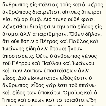
ἄνθρωπος εἰς πάντας τοὺς κατὰ μέρος
ἀνθρώπους διαιρεῖται, οἵτινες ἄπειροί
εἰσι τῷ ἀριθμῷ. ∆ιό τινες οὐδέ φασι
λέγεσθαι διαίρεσιν τὴν ἀπὸ εἴδους εἰς
ἄτομα ἀλλ' ἀπαρίθμησιν. Ὅθεν δῆλον,
ὅτι οὐκ ἔστιν ὁ Πέτρος καὶ Παῦλος καὶ
Ἰωάννης εἴδη ἀλλ' ἄτομα ἤγουν
ὑποστάσεις. Οὔτε ὁ ἄνθρωπος γένος
τοῦ Πέτρου καὶ Παύλου καὶ Ἰωάννου
καὶ τῶν λοιπῶν ὑποστάσεων ἀλλ'
εἶδος. ∆ιὸ εἰδικώτατον εἶδός ἐστιν ὁ
ἄνθρωπος· εἶδος γάρ ἐστι τοῦ ἐπάνω
καὶ εἶδος τῶν ὑποκάτω. Ὁμοίως καὶ ὁ
ἵππος καὶ ὁ κύων καὶ τὰ τοιαῦτα εἴδη