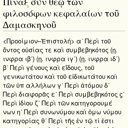
Πίναξ σὺν θεῷ τῶν
φιλοσόφων κεφαλαίων τοῦ
∆αμασκηνοῦ
<Προοίμιον–Ἐπιστολή> αʹ Περὶ τοῦ
ὄντος οὐσίας τε καὶ συμβεβηκότος (ῃ.
ινφρα ιβʹ) (ῃ. ινφρα ιγʹ) (ῃ. ινφρα ιδʹ)
βʹ Περὶ γένους καὶ εἴδους, τοῦ
γενικωτάτου καὶ τοῦ εἰδικωτάτου καὶ
τῶν ὑπ αλλήλων γʹ Περὶ ἀτόμου δʹ
Περὶ διαφορᾶς εʹ Περὶ συμβεβηκότος ϛʹ
Περὶ ἰδίου ζʹ Περὶ τῶν κατηγορουμέ
νων ηʹ Περὶ συνωνύμου καὶ ὁμω νύμου
κατηγορίας θʹ Περὶ τῆς ἐν τῷ τί ἐστι