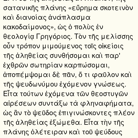
σατανικῆς πλάνης «εὕρημα σκοτεινὸν
καὶ διανοίας ἀνάπλασμα
κακοδαίμονος», ὡς ὁ πολὺς ἐν
θεολογίᾳ Γρηγόριος. Τὸν τῆς μελίσσης
οὖν τρόπον μιμούμενος τοῖς οἰκείοις
τῆς ἀληθείας συνθήσομαι καὶ παρ'
ἐχθρῶν σωτηρίαν καρπώσομαι,
ἀποπέμψομαι δὲ πᾶν, ὅ τι φαῦλον καὶ
τῆς ψευδωνύμου ἐχόμενον γνώσεως.
Εἶτα τούτων ἐχόμενα τῶν θεοστυγῶν
αἱρέσεων συντάξω τὰ φληναφήματα,
ὡς ἂν τὸ ψεῦδος ἐπιγινώσκοντες πλέον
τῆς ἀληθείας ἑξώμεθα. Εἶτα τὴν τῆς
πλάνης ὀλέτειραν καὶ τοῦ ψεύδους