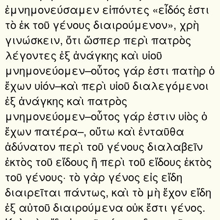
ἐμνημονεύσαμεν εἰπόντες «εἶδός ἐστι
τὸ ἐκ τοῦ γένους διαιρούμενον», χρὴ
γινώσκειν, ὅτι ὥσπερ περὶ πατρὸς
λέγοντες ἐξ ἀνάγκης καὶ υἱοῦ
μνημονεύομεν–οὗτος γάρ ἐστι πατὴρ ὁ
ἔχων υἱόν–καὶ περὶ υἱοῦ διαλεγόμενοι
ἐξ ἀνάγκης καὶ πατρὸς
μνημονεύομεν–οὗτος γάρ ἐστιν υἱὸς ὁ
ἔχων πατέρα–, οὕτω καὶ ἐνταῦθα
ἀδύνατον περὶ τοῦ γένους διαλαβεῖν
ἐκτὸς τοῦ εἴδους ἢ περὶ τοῦ εἴδους ἐκτὸς
τοῦ γένους· τὸ γὰρ γένος εἰς εἴδη
διαιρεῖται πάντως, καὶ τὸ μὴ ἔχον εἴδη
ἐξ αὐτοῦ διαιρούμενα οὐκ ἔστι γένος.