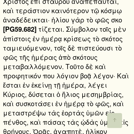
Χριστὸς ἐπὶ σταυροῦ ἀναπέπαυται,
καὶ τεράστιον καινότερον τῷ κόσμῳ
ἀναδέδεικται· ἡλίου γὰρ τὸ φῶς σκο
τίζεται. Σύμβολον τοῖς μὲν
[PG59.682]
ἀπίστοις ἐν ἡμέρᾳ κρίσεως τὸ σκότος
ταμιευόμενον, τοῖς δὲ πιστεύουσι τὸ
φῶς τῆς ἡμέρας ἀπὸ σκότους
μεταβαλλόμενον. Τοῦτο δὲ καὶ
προφητικόν που λόγιον βοᾷ λέγον· Καὶ
ἔσται ἐν ἐκείνῃ τῇ ἡμέρα, λέγει
Κύριος, δύσεται ὁ ἥλιος μεσημβρίας,
καὶ συσκοτάσει ἐν ἡμέρᾳ τὸ φῶς, καὶ
μεταστρέψω τὰς ἑορτὰς ὑμῶν εἰς
πένθος, καὶ πάσας τὰς ᾠδὰς ὑμῶν εἰς
θρήνους. Ὁρᾷς, ἀγαπητὲ, ἡλίκον