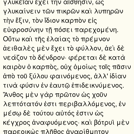
γλυκεῖαν ἔχει τὴν αἴσθησιν, ὡς
γλυκαίνειν τῶν πικρῶν καὶ λυπηρῶν
τὴν ἕξιν, τὸν ἴδιον καρπὸν εἰς
εὐφροσύνην τῇ πόσει παρεχομένη.
Οὕτω καὶ τῆς ἐλαίας τὸ πρέμνον
ἀειθαλὲς μὲν ἔχει τὸ φύλλον, ἀεὶ δὲ
νεάζον τὸ δένδρον· φέρεται δὲ κατὰ
καιρὸν ὁ καρπὸς, οὐχ ὁμοίως τοῖς πᾶσιν
ἀπὸ τοῦ ξύλου φαινόμενος, ἀλλ' ἰδίαν
τινὰ φύσιν ἐν ἑαυτῷ ἐπιδεικνύμενος.
Ἄνθος μὲν γὰρ πρῶτον ὡς χοῦν
λεπτότατόν ἐστι περιβαλλόμενος, ἐν
μέσῳ δὲ τούτου αὐτός ἐστιν ὡς
κέγχρος ἀναφυόμενος· καὶ βότρυϊ μὲν
παρεοικὼς πλῆθος ἀναρίθμητον