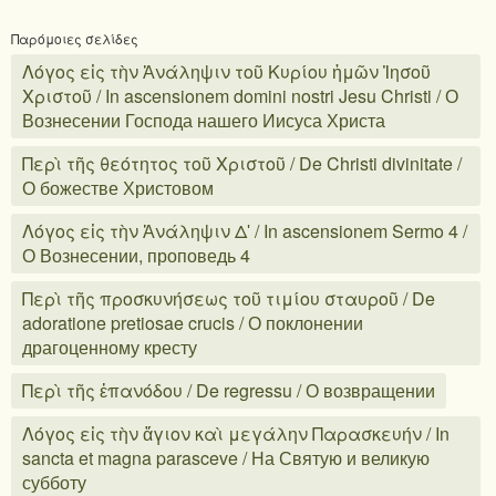
Παρόμοιες σελίδες
Λόγος εἰς τὴν Ἀνάληψιν τοῦ Κυρίου ἡμῶν Ἰησοῦ
Χριστοῦ / In ascensionem domini nostri Jesu Christi / О
Вознесении Господа нашего Иисуса Христа
Περὶ τῆς θεότητος τοῦ Χριστοῦ / De Christi divinitate /
О божестве Христовом
Λόγος εἰς τὴν Ἀνάληψιν Δʹ / In ascensionem Sermo 4 /
О Вознесении, проповедь 4
Περὶ τῆς προσκυνήσεως τοῦ τιμίου σταυροῦ / De
adoratione pretiosae crucis / О поклонении
драгоценному кресту
Περὶ τῆς ἐπανόδου / De regressu / О возвращении
Λόγος εἰς τὴν ἅγιον καὶ μεγάλην Παρασκευήν / In
sancta et magna parasceve / На Святую и великую
субботу