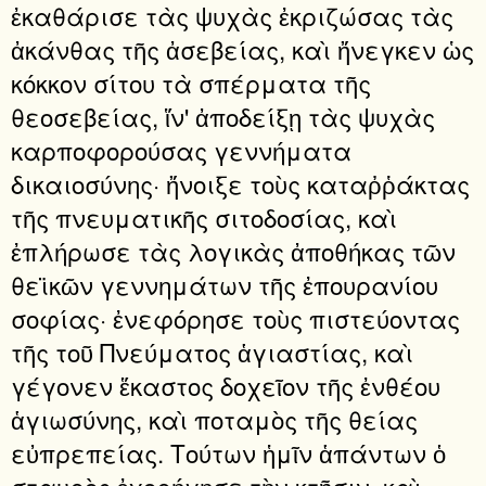
ἐκαθάρισε τὰς ψυχὰς ἐκριζώσας τὰς
ἀκάνθας τῆς ἀσεβείας, καὶ ἤνεγκεν ὡς
κόκκον σίτου τὰ σπέρματα τῆς
θεοσεβείας, ἵν' ἀποδείξῃ τὰς ψυχὰς
καρποφορούσας γεννήματα
δικαιοσύνης· ἤνοιξε τοὺς καταῤῥάκτας
τῆς πνευματικῆς σιτοδοσίας, καὶ
ἐπλήρωσε τὰς λογικὰς ἀποθήκας τῶν
θεϊκῶν γεννημάτων τῆς ἐπουρανίου
σοφίας· ἐνεφόρησε τοὺς πιστεύοντας
τῆς τοῦ Πνεύματος ἁγιαστίας, καὶ
γέγονεν ἕκαστος δοχεῖον τῆς ἐνθέου
ἁγιωσύνης, καὶ ποταμὸς τῆς θείας
εὐπρεπείας. Τούτων ἡμῖν ἁπάντων ὁ