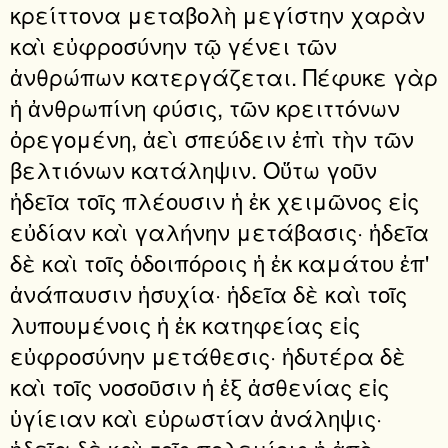
κρείττονα μεταβολὴ μεγίστην χαρὰν
καὶ εὐφροσύνην τῷ γένει τῶν
ἀνθρώπων κατεργάζεται. Πέφυκε γὰρ
ἡ ἀνθρωπίνη φύσις, τῶν κρειττόνων
ὀρεγομένη, ἀεὶ σπεύδειν ἐπὶ τὴν τῶν
βελτιόνων κατάληψιν. Οὕτω γοῦν
ἡδεῖα τοῖς πλέουσιν ἡ ἐκ χειμῶνος εἰς
εὐδίαν καὶ γαλήνην μετάβασις· ἡδεῖα
δὲ καὶ τοῖς ὁδοιπόροις ἡ ἐκ καμάτου ἐπ'
ἀνάπαυσιν ἡσυχία· ἡδεῖα δὲ καὶ τοῖς
λυπουμένοις ἡ ἐκ κατηφείας εἰς
εὐφροσύνην μετάθεσις· ἡδυτέρα δὲ
καὶ τοῖς νοσοῦσιν ἡ ἐξ ἀσθενίας εἰς
ὑγίειαν καὶ εὐρωστίαν ἀνάληψις·