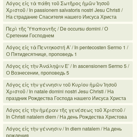
Λόγος εἰς τὰ πάθη τοῦ Σωτῆρος ἡμῶν Ἰησοῦ
Χριστοῦ / In passionem salvatoris nostri Jesu Christi /
На страдание Спасителя нашего Иисуса Христа
Περὶ τῆς Ὑπαπαντῆς / De occursu domini / О
Сретении Господнем
Λόγος εἰς τὰ Πεντηκοστή Αʹ / In pentecosten Sermo 1 /
О Пятидесятнице, проповедь 1
Λόγος εἰς τὴν Ἀνάληψιν Εʹ / In ascensionem Sermo 5 /
О Вознесении, проповедь 5
Λόγος εἰς τὴν γέννησιν τοῦ Κυρίου ἡμῶν Ἰησοῦ
Χριστοῦ / In natale domini nostri Jesu Christi / На
праздник Рождества Господа нашего Иисуса Христа
Λόγος εἰς τὴν ἡμέραν τῆς γενέσεως τοῦ Χριστοῦ /
In Christi natalem diem / На день Рождества Христова
Λόγος εἰς τὴν γέννησιν / In diem natalem / На день
рождения