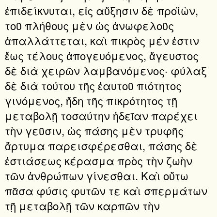
ἐπιδείκνυται, εἰς αὔξησιν δὲ προϊὼν,
τοῦ πλήθους μὲν ὡς ἀνωφελοῦς
ἀπαλλάττεται, καὶ πικρὸς μέν ἐστιν
ἕως τέλους ἀπογευόμενος, ἄγευστος
δὲ διὰ χειρῶν λαμβανόμενος· φύλαξ
δὲ διὰ τούτου τῆς ἑαυτοῦ πιότητος
γινόμενος, ἤδη τῆς πικρότητος τῇ
μεταβολῇ τοσαύτην ἡδεῖαν παρέχει
τὴν γεῦσιν, ὡς πάσης μὲν τρυφῆς
ἄρτυμα παρεισφέρεσθαι, πάσης δὲ
ἑστιάσεως κέρασμα πρὸς τὴν ζωὴν
τῶν ἀνθρώπων γίνεσθαι. Καὶ οὕτω
πᾶσα φύσις φυτῶν τε καὶ σπερμάτων
τῇ μεταβολῇ τῶν καρπῶν τὴν