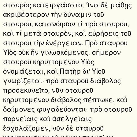
σταυρὸς κατειργάσατο; Ἵνα δὲ μάθῃς
ἀκριβέστερον τὴν δύναμιν τοῦ
σταυροῦ, κατανόησον τί πρὸ σταυροῦ,
καὶ τί μετὰ σταυρὸν, καὶ εὑρήσεις τοῦ
σταυροῦ τὴν ἐνέργειαν. Πρὸ σταυροῦ
Υἱὸς οὐκ ἦν γινωσκόμενος, σήμερον
σταυροῦ κηρυττομένου Υἱὸς
ὀνομάζεται, καὶ Πατὴρ δι' Υἱοῦ
γνωρίζεται· πρὸ σταυροῦ διάβολος
προσεκυνεῖτο, νῦν σταυροῦ
κηρυττομένου διάβολος πέπτωκε, καὶ
δαίμονες φυγαδεύονται· πρὸ σταυροῦ
πορνείαις καὶ ἀσελγείαις
ἐσχολάζομεν, νῦν δὲ σταυροῦ