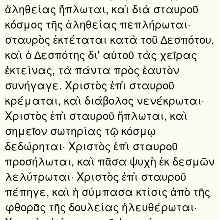
ἀληθείας ἥπλωται, καὶ διὰ σταυροῦ
κόσμος τῆς ἀληθείας πεπλήρωται·
σταυρὸς ἐκτέταται κατὰ τοῦ ∆εσπότου,
καὶ ὁ ∆εσπότης δι' αὐτοῦ τὰς χεῖρας
ἐκτείνας, τὰ πάντα πρὸς ἑαυτὸν
συνήγαγε. Χριστὸς ἐπὶ σταυροῦ
κρέμαται, καὶ διάβολος νενέκρωται·
Χριστὸς ἐπὶ σταυροῦ ἥπλωται, καὶ
σημεῖον σωτηρίας τῷ κόσμῳ
δεδώρηται· Χριστὸς ἐπὶ σταυροῦ
προσήλωται, καὶ πᾶσα ψυχὴ ἐκ δεσμῶν
λελύτρωται· Χριστὸς ἐπὶ σταυροῦ
πέπηγε, καὶ ἡ σύμπασα κτίσις ἀπὸ τῆς
φθορᾶς τῆς δουλείας ἠλευθέρωται·