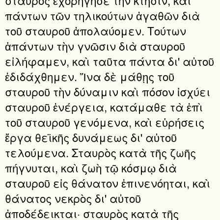
σταυρὸς ἐχορήγησε τὴν κτῆσιν, καὶ
πάντων τῶν τηλικούτων ἀγαθῶν διὰ
τοῦ σταυροῦ ἀπολαύομεν. Τούτων
ἁπάντων τὴν γνῶσιν διὰ σταυροῦ
εἰλήφαμεν, καὶ ταῦτα πάντα δι' αὐτοῦ
ἐδιδάχθημεν. Ἵνα δὲ μάθῃς τοῦ
σταυροῦ τὴν δύναμιν καὶ πόσον ἰσχύει
σταυροῦ ἐνέργεια, κατάμαθε τὰ ἐπὶ
τοῦ σταυροῦ γενόμενα, καὶ εὑρήσεις
ἔργα θεϊκῆς δυνάμεως δι' αὐτοῦ
τελούμενα. Σταυρὸς κατὰ τῆς ζωῆς
πήγνυται, καὶ ζωὴ τῷ κόσμῳ διὰ
σταυροῦ εἰς θάνατον ἐπινενόηται, καὶ
θάνατος νεκρὸς δι' αὐτοῦ
ἀποδέδεικται· σταυρὸς κατὰ τῆς