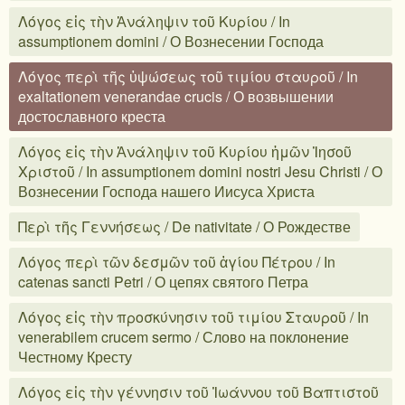
Λόγος εἰς τὴν Ἀνάληψιν τοῦ Κυρίου / In
assumptionem domini / О Вознесении Господа
Λόγος περὶ τῆς ὑψώσεως τοῦ τιμίου σταυροῦ / In
exaltationem venerandae crucis / О возвышении
достославного креста
Λόγος εἰς τὴν Ἀνάληψιν τοῦ Κυρίου ἡμῶν Ἰησοῦ
Χριστοῦ / In assumptionem domini nostri Jesu Christi / О
Вознесении Господа нашего Иисуса Христа
Περὶ τῆς Γεννήσεως / De nativitate / О Рождестве
Λόγος περὶ τῶν δεσμῶν τοῦ ἁγίου Πέτρου / In
catenas sancti Petri / О цепях святого Петра
Λόγος εἰς τὴν προσκύνησιν τοῦ τιμίου Σταυροῦ / In
venerabilem crucem sermo / Слово на поклонение
Честному Кресту
Λόγος εἰς τὴν γέννησιν τοῦ Ἰωάννου τοῦ Βαπτιστοῦ