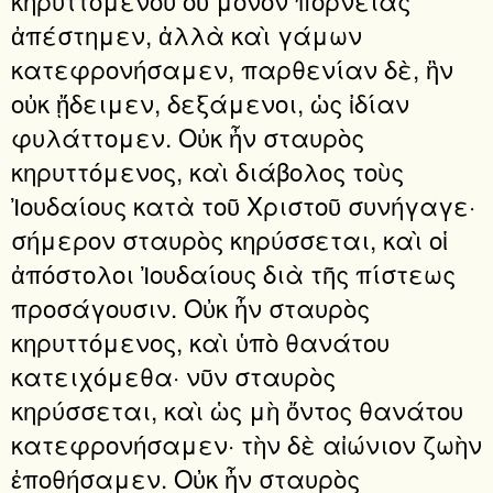
κηρυττομένου οὐ μόνον πορνείας
ἀπέστημεν, ἀλλὰ καὶ γάμων
κατεφρονήσαμεν, παρθενίαν δὲ, ἣν
οὐκ ᾔδειμεν, δεξάμενοι, ὡς ἰδίαν
φυλάττομεν. Οὐκ ἦν σταυρὸς
κηρυττόμενος, καὶ διάβολος τοὺς
Ἰουδαίους κατὰ τοῦ Χριστοῦ συνήγαγε·
σήμερον σταυρὸς κηρύσσεται, καὶ οἱ
ἀπόστολοι Ἰουδαίους διὰ τῆς πίστεως
προσάγουσιν. Οὐκ ἦν σταυρὸς
κηρυττόμενος, καὶ ὑπὸ θανάτου
κατειχόμεθα· νῦν σταυρὸς
κηρύσσεται, καὶ ὡς μὴ ὄντος θανάτου
κατεφρονήσαμεν· τὴν δὲ αἰώνιον ζωὴν
ἐποθήσαμεν. Οὐκ ἦν σταυρὸς