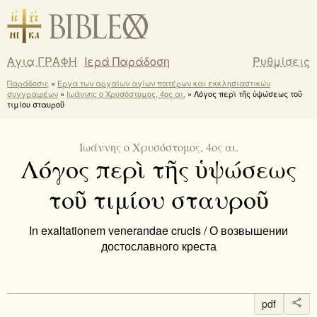
Αγια ΓΡΑΦΗ
Ιερά Παράδοση
Ρυθμίσεις
Παράδοσις
»
Έργα των αρχαίων αγίων πατέρων και εκκλησιαστικών
συγγραφέων
»
Ιωάννης ο Χρυσόστομος, 4ος αι.
» Λόγος περὶ τῆς ὑψώσεως τοῦ
τιμίου σταυροῦ
Ιωάννης ο Χρυσόστομος, 4ος αι.
Λόγος περὶ τῆς ὑψώσεως
τοῦ τιμίου σταυροῦ
In exaltationem venerandae crucis / О возвышении
достославного креста
pdf