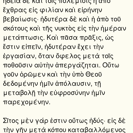
ἡδεῖα δὲ καὶ τοῖς πολεμίοις ἡ ἀπὸ
ἔχθρας εἰς φιλίαν καὶ εἰρήνην
βεβαίωσις· ἡδυτέρα δὲ καὶ ἡ ἀπὸ τοῦ
σκότους καὶ τῆς νυκτὸς εἰς τὴν ἡμέραν
μετάπτωσις. Καὶ πᾶσα πρᾶξις, ὡς
ἔστιν εἰπεῖν, ἡδυτέραν ἔχει τὴν
ἐργασίαν, ὅταν ὄφελος μετὰ τοῖς
ποθοῦσιν αὐτὴν ἀπεργάζηται. Οὕτω
γοῦν ὁρῶμεν καὶ τὴν ὑπὸ Θεοῦ
δεδομένην ἡμῖν ἀπόλαυσιν, τῇ
μεταβολῇ τὴν εὐφροσύνην ἡμῖν
παρεχομένην.
Σῖτος μὲν γάρ ἐστιν οὕτως ἡδύς· εἰς δὲ
τὴν γῆν μετὰ κόπου καταβαλλόμενος