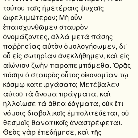
τούτου ταῖς ἡμετέραις ψυχαῖς
ὠφελιμώτερον; Μὴ οὖν
ἐπαισχυνθῶμεν σταυρὸν
ὀνομάζοντες, ἀλλὰ μετὰ πάσης
παῤῥησίας αὐτὸν ὁμολογήσωμεν, δι'
οὗ εἰς σωτηρίαν ἀνεκλήθημεν, καὶ εἰς
αἰώνιον ζωὴν παραπεμπόμεθα. Ὁρᾷς
πόσην ὁ σταυρὸς οὗτος οἰκονομίαν τῷ
κόσμῳ κατειργάσατο; Μετέβαλεν
αὐτοῦ τὰ ἄνομα πράγματα, καὶ
ἠλλοίωσε τὰ ἄθεα δόγματα, οὐκ ἔτι
νόμοις διαβολικοῖς ἐμπολιτεύεται, οὐ
θεσμοῖς θανατικοῖς ἀναστρέφεται.
Θεὸς γὰρ ἐπεδήμησε, καὶ τῆς