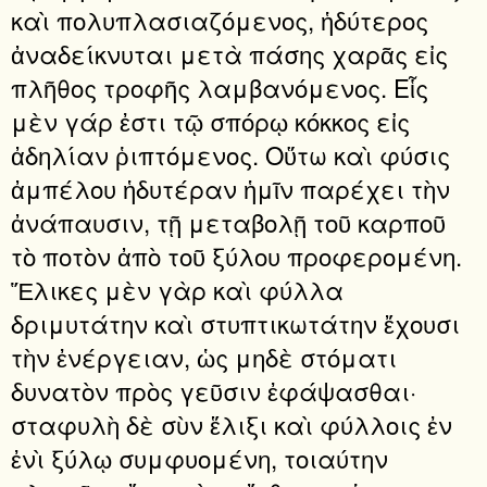
καὶ πολυπλασιαζόμενος, ἡδύτερος
ἀναδείκνυται μετὰ πάσης χαρᾶς εἰς
πλῆθος τροφῆς λαμβανόμενος. Εἷς
μὲν γάρ ἐστι τῷ σπόρῳ κόκκος εἰς
ἀδηλίαν ῥιπτόμενος. Οὕτω καὶ φύσις
ἀμπέλου ἡδυτέραν ἡμῖν παρέχει τὴν
ἀνάπαυσιν, τῇ μεταβολῇ τοῦ καρποῦ
τὸ ποτὸν ἀπὸ τοῦ ξύλου προφερομένη.
Ἕλικες μὲν γὰρ καὶ φύλλα
δριμυτάτην καὶ στυπτικωτάτην ἔχουσι
τὴν ἐνέργειαν, ὡς μηδὲ στόματι
δυνατὸν πρὸς γεῦσιν ἐφάψασθαι·
σταφυλὴ δὲ σὺν ἕλιξι καὶ φύλλοις ἐν
ἐνὶ ξύλῳ συμφυομένη, τοιαύτην