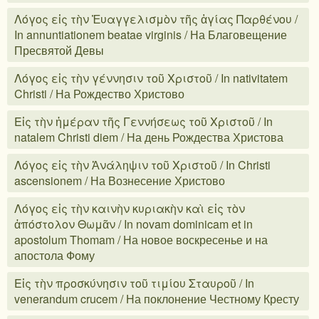
Λόγος εἰς τὴν Ἐυαγγελισμὸν τῆς ἁγίας Παρθένου /
In annuntiationem beatae virginis / На Благовещение
Пресвятой Девы
Λόγος εἰς τὴν γέννησιν τοῦ Χριστοῦ / In nativitatem
Christi / На Рождество Христово
Εἰς τὴν ἡμέραν τῆς Γεννήσεως τοῦ Χριστοῦ / In
natalem Christi diem / На день Рождества Христова
Λόγος εἰς τὴν Ἀνάληψιν τοῦ Χριστοῦ / In Christi
ascensionem / На Вознесение Христово
Λόγος εἰς τὴν καινὴν κυριακὴν καὶ εἰς τὸν
ἀπόστολον Θωμᾶν / In novam dominicam et in
apostolum Thomam / На новое воскресенье и на
апостола Фому
Εἰς τὴν προσκύνησιν τοῦ τιμίου Σταυροῦ / In
venerandum crucem / На поклонение Честному Кресту