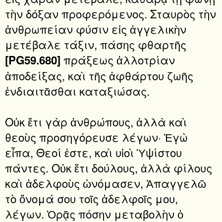
τὴν δόξαν προφερόμενος. Σταυρὸς τὴν
ἀνθρωπείαν φύσιν εἰς ἀγγελικὴν
μετέβαλε τάξιν, πάσης φθαρτῆς
πράξεως ἀλλοτρίαν
[PG59.680]
ἀποδείξας, καὶ τῆς ἀφθάρτου ζωῆς
ἐνδιαιτᾶσθαι καταξιώσας.
Οὐκ ἔτι γὰρ ἀνθρώπους, ἀλλὰ καὶ
θεοὺς προσηγόρευσε λέγων· Ἐγὼ
εἶπα, Θεοί ἐστε, καὶ υἱοὶ Ὑψίστου
πάντες. Οὐκ ἔτι δούλους, ἀλλὰ φίλους
καὶ ἀδελφοὺς ὠνόμασεν, Ἀπαγγελῶ
τὸ ὄνομά σου τοῖς ἀδελφοῖς μου,
λέγων. Ὁρᾷς πόσην μεταβολὴν ὁ