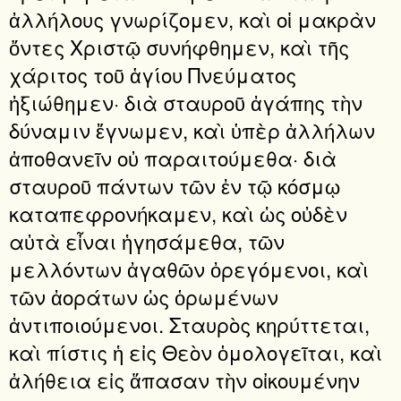
ἀλλήλους γνωρίζομεν, καὶ οἱ μακρὰν
ὄντες Χριστῷ συνήφθημεν, καὶ τῆς
χάριτος τοῦ ἁγίου Πνεύματος
ἠξιώθημεν· διὰ σταυροῦ ἀγάπης τὴν
δύναμιν ἔγνωμεν, καὶ ὑπὲρ ἀλλήλων
ἀποθανεῖν οὐ παραιτούμεθα· διὰ
σταυροῦ πάντων τῶν ἐν τῷ κόσμῳ
καταπεφρονήκαμεν, καὶ ὡς οὐδὲν
αὐτὰ εἶναι ἡγησάμεθα, τῶν
μελλόντων ἀγαθῶν ὀρεγόμενοι, καὶ
τῶν ἀοράτων ὡς ὁρωμένων
ἀντιποιούμενοι. Σταυρὸς κηρύττεται,
καὶ πίστις ἡ εἰς Θεὸν ὁμολογεῖται, καὶ
ἀλήθεια εἰς ἅπασαν τὴν οἰκουμένην