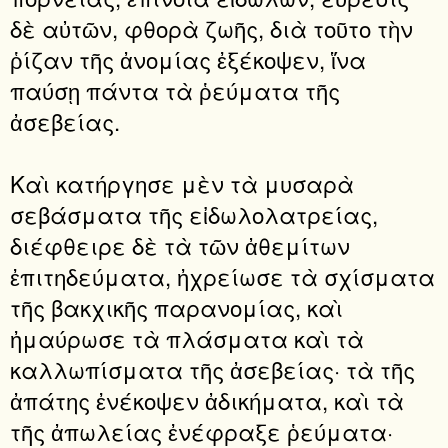
δὲ αὐτῶν, φθορὰ ζωῆς, διὰ τοῦτο τὴν
ῥίζαν τῆς ἀνομίας ἐξέκοψεν, ἵνα
παύσῃ πάντα τὰ ῥεύματα τῆς
ἀσεβείας.
Καὶ κατήργησε μὲν τὰ μυσαρὰ
σεβάσματα τῆς εἰδωλολατρείας,
διέφθειρε δὲ τὰ τῶν ἀθεμίτων
ἐπιτηδεύματα, ἠχρείωσε τὰ σχίσματα
τῆς βακχικῆς παρανομίας, καὶ
ἠμαύρωσε τὰ πλάσματα καὶ τὰ
καλλωπίσματα τῆς ἀσεβείας· τὰ τῆς
ἀπάτης ἐνέκοψεν ἀδικήματα, καὶ τὰ
τῆς ἀπωλείας ἐνέφραξε ῥεύματα·