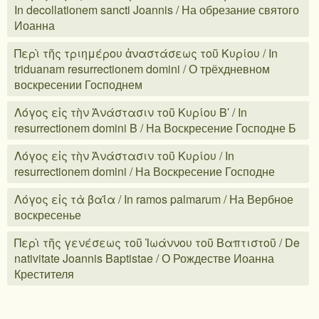
In decollationem sancti Joannis / На обрезание святого
Иоанна
Περὶ τῆς τριημέρου ἀναστάσεως τοῦ Κυρίου / In
triduanam resurrectionem domini / О трёхдневном
воскресении Господнем
Λόγος εἰς τὴν Ἀνάστασιν τοῦ Κυρίου Βʹ / In
resurrectionem domini B / На Воскресение Господне Б
Λόγος εἰς τὴν Ἀνάστασιν τοῦ Κυρίου / In
resurrectionem domini / На Воскресение Господне
Λόγος εἰς τὰ βαΐα / In ramos palmarum / На Вербное
воскресенье
Περὶ τῆς γενέσεως τοῦ Ἰωάννου τοῦ Βαπτιστοῦ / De
nativitate Joannis Baptistae / О Рождестве Иоанна
Крестителя