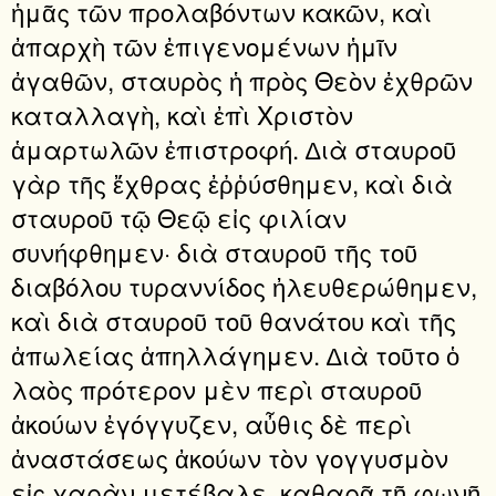
ἡμᾶς τῶν προλαβόντων κακῶν, καὶ
ἀπαρχὴ τῶν ἐπιγενομένων ἡμῖν
ἀγαθῶν, σταυρὸς ἡ πρὸς Θεὸν ἐχθρῶν
καταλλαγὴ, καὶ ἐπὶ Χριστὸν
ἁμαρτωλῶν ἐπιστροφή. ∆ιὰ σταυροῦ
γὰρ τῆς ἔχθρας ἐῤῥύσθημεν, καὶ διὰ
σταυροῦ τῷ Θεῷ εἰς φιλίαν
συνήφθημεν· διὰ σταυροῦ τῆς τοῦ
διαβόλου τυραννίδος ἠλευθερώθημεν,
καὶ διὰ σταυροῦ τοῦ θανάτου καὶ τῆς
ἀπωλείας ἀπηλλάγημεν. ∆ιὰ τοῦτο ὁ
λαὸς πρότερον μὲν περὶ σταυροῦ
ἀκούων ἐγόγγυζεν, αὖθις δὲ περὶ
ἀναστάσεως ἀκούων τὸν γογγυσμὸν
εἰς χαρὰν μετέβαλε, καθαρᾷ τῇ φωνῇ