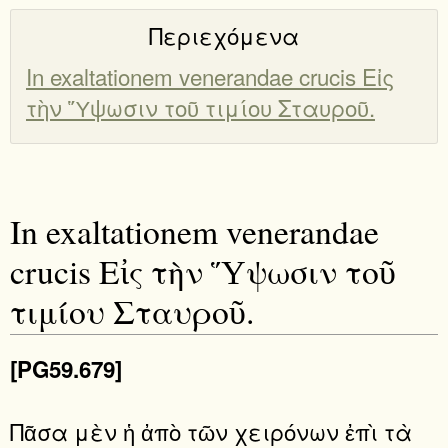
Περιεχόμενα
In exaltationem venerandae crucis Εἰς
τὴν Ὕψωσιν τοῦ τιμίου Σταυροῦ.
In exaltationem venerandae
crucis Εἰς τὴν Ὕψωσιν τοῦ
τιμίου Σταυροῦ.
[PG59.679]
Πᾶσα μὲν ἡ ἀπὸ τῶν χειρόνων ἐπὶ τὰ