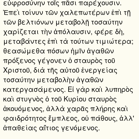
εὐφροσύνην τοῖς πᾶσι παρέχουσιν.
Ἐπεὶ τοίνυν τῶν χαλεπωτέρων ἐπὶ τῇ
τῶν βελτιόνων μεταβολῇ τοσαύτην
χαρίζεται τὴν ἀπόλαυσιν, φέρε δὴ,
μεταβάντες ἐπὶ τὰ τούτων τιμιώτερα;
θεασώμεθα πόσων ἡμῖν ἀγαθῶν
πρόξενος γέγονεν ὁ σταυρὸς τοῦ
Χριστοῦ, διὰ τῆς αὐτοῦ ἐνεργείας
τοσαύτην μεταβολὴν ἀγαθῶν
κατεργασάμενος. Εἰ γὰρ καὶ λυπηρὸς
καὶ στυγνὸς ὁ τοῦ Κυρίου σταυρὸς
ἀκουόμενος, ἀλλὰ χαρᾶς πλήρης καὶ
φαιδρότητος ἔμπλεος, οὐ πάθους, ἀλλ'
ἀπαθείας αἴτιος γενόμενος.