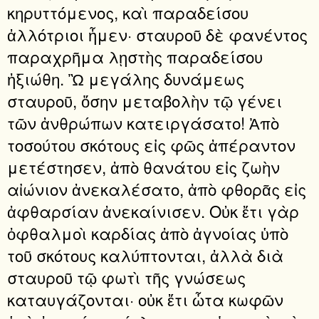
κηρυττόμενος, καὶ παραδείσου
ἀλλότριοι ἦμεν· σταυροῦ δὲ φανέντος
παραχρῆμα λῃστὴς παραδείσου
ἠξιώθη. Ὢ μεγάλης δυνάμεως
σταυροῦ, ὅσην μεταβολὴν τῷ γένει
τῶν ἀνθρώπων κατειργάσατο! Ἀπὸ
τοσούτου σκότους εἰς φῶς ἀπέραντον
μετέστησεν, ἀπὸ θανάτου εἰς ζωὴν
αἰώνιον ἀνεκαλέσατο, ἀπὸ φθορᾶς εἰς
ἀφθαρσίαν ἀνεκαίνισεν. Οὐκ ἔτι γὰρ
ὀφθαλμοὶ καρδίας ἀπὸ ἀγνοίας ὑπὸ
τοῦ σκότους καλύπτονται, ἀλλὰ διὰ
σταυροῦ τῷ φωτὶ τῆς γνώσεως
καταυγάζονται· οὐκ ἔτι ὦτα κωφῶν