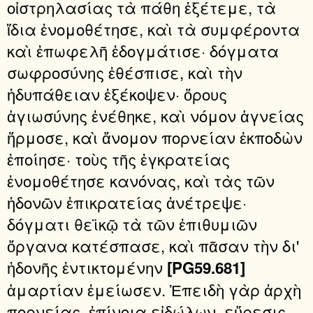
οἰστρηλασίας τὰ πάθη ἐξέτεμε, τὰ
ἴδια ἐνομοθέτησε, καὶ τὰ συμφέροντα
καὶ ἐπωφελῆ ἐδογμάτισε· δόγματα
σωφροσύνης ἐθέσπισε, καὶ τὴν
ἡδυπάθειαν ἐξέκοψεν· ὅρους
ἁγιωσύνης ἐνέθηκε, καὶ νόμον ἁγνείας
ἥρμοσε, καὶ ἄνομον πορνείαν ἐκποδὼν
ἐποίησε· τοὺς τῆς ἐγκρατείας
ἐνομοθέτησε κανόνας, καὶ τὰς τῶν
ἡδονῶν ἐπικρατείας ἀνέτρεψε·
δόγματι θεϊκῷ τὰ τῶν ἐπιθυμιῶν
ὄργανα κατέσπασε, καὶ πᾶσαν τὴν δι'
ἡδονῆς ἐντικτομένην
[PG59.681]
ἁμαρτίαν ἐμείωσεν. Ἐπειδὴ γὰρ ἀρχὴ
πορνείας, ἐπίνοια εἰδώλων, εὕρεσις