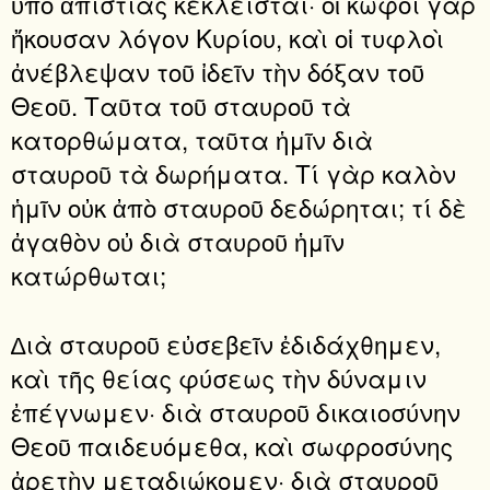
ὑπὸ ἀπιστίας κέκλεισται· οἱ κωφοὶ γὰρ
ἤκουσαν λόγον Κυρίου, καὶ οἱ τυφλοὶ
ἀνέβλεψαν τοῦ ἰδεῖν τὴν δόξαν τοῦ
Θεοῦ. Ταῦτα τοῦ σταυροῦ τὰ
κατορθώματα, ταῦτα ἡμῖν διὰ
σταυροῦ τὰ δωρήματα. Τί γὰρ καλὸν
ἡμῖν οὐκ ἀπὸ σταυροῦ δεδώρηται; τί δὲ
ἀγαθὸν οὐ διὰ σταυροῦ ἡμῖν
κατώρθωται;
∆ιὰ σταυροῦ εὐσεβεῖν ἐδιδάχθημεν,
καὶ τῆς θείας φύσεως τὴν δύναμιν
ἐπέγνωμεν· διὰ σταυροῦ δικαιοσύνην
Θεοῦ παιδευόμεθα, καὶ σωφροσύνης
ἀρετὴν μεταδιώκομεν· διὰ σταυροῦ