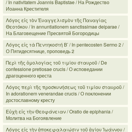
/ In nativitatem Joannis Baptistae / На Рождество
Иоанна Крестителя
Λόγος εἰς τὸν Ἐυαγγελισμὸν τῆς Παναγίας
Θεοτόκου / In annuntiationem sanctissimae deiparae /
На Благовещение Пресвятой Богородицы
Λόγος εἰς τὰ Πεντηκοστή Βʹ / In pentecosten Sermo 2 /
О Пятидесятнице, проповедь 2
Περὶ τῆς ὁμολογίας τοῦ τιμίου σταυροῦ / De
confessione pretiosae crucis / О исповедании
драгоценного креста
Λόγος περὶ τῆς προσκυνήσεως τοῦ τιμίου σταυροῦ /
In adorationem venerandae crucis / О поклонении
достославному кресту
Εὐχὴ εἰς τὴν Θεοφάνειαν / Oratio de epiphania /
Молитва на Богоявление
Λόγος εἰς τὴν ἀποκεφαλαιώσιν τοῦ ἁγίου Ἰωάννου /