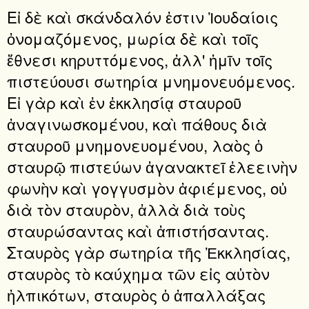
Εἰ δὲ καὶ σκάνδαλόν ἐστιν Ἰουδαίοις
ὀνομαζόμενος, μωρία δὲ καὶ τοῖς
ἔθνεσι κηρυττόμενος, ἀλλ' ἡμῖν τοῖς
πιστεύουσι σωτηρία μνημονευόμενος.
Εἰ γὰρ καὶ ἐν ἐκκλησίᾳ σταυροῦ
ἀναγινωσκομένου, καὶ πάθους διὰ
σταυροῦ μνημονευομένου, λαὸς ὁ
σταυρῷ πιστεύων ἀγανακτεῖ ἐλεεινὴν
φωνὴν καὶ γογγυσμὸν ἀφιέμενος, οὐ
διὰ τὸν σταυρὸν, ἀλλὰ διὰ τοὺς
σταυρώσαντας καὶ ἀπιστήσαντας.
Σταυρὸς γὰρ σωτηρία τῆς Ἐκκλησίας,
σταυρὸς τὸ καύχημα τῶν εἰς αὐτὸν
ἠλπικότων, σταυρὸς ὁ ἀπαλλάξας