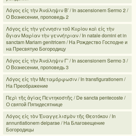
Λόγος εἰς τὴν Ἀνάληψιν Βʹ / In ascensionem Sermo 2 /
О Вознесении, проповедь 2
Λόγος εἰς τὴν γέννησιν τοῦ Κυρίου καὶ εἰς τὴν
ἅγιαν Μαρίαν τὴν γεννήτριαν / In natale domini et in
sanctam Mariam genitricem / На Рождество Господне и
на Пресвятую Богородицу
Λόγος εἰς τὴν Ἀνάληψιν Γʹ / In ascensionem Sermo 3 /
О Вознесении, проповедь 3
Λόγος εἰς τὴν Μεταμόρφωσιν / In transfigurationem /
На Преображение
Περὶ τῆς ἁγίας Πεντηκοστῆς / De sancta pentecoste /
О святой Пятидесятнице
Λόγος εἰς τὸν Ἐυαγγελισμὸν τῆς Θεοτόκου / In
annuntiationem deiparae / На Благовещение
Богородицы