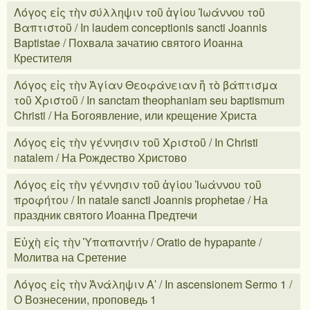
Λόγος εἰς τὴν σύλληψιν τοῦ ἁγίου Ἰωάννου τοῦ
Βαπτιστοῦ / In laudem conceptionis sancti Joannis
Baptistae / Похвала зачатию святого Иоанна
Крестителя
Λόγος εἰς τὴν Ἁγίαν Θεοφάνειαν ἢ τὸ βάπτισμα
τοῦ Χριστοῦ / In sanctam theophaniam seu baptismum
Christi / На Богоявление, или крещение Христа
Λόγος εἰς τὴν γέννησιν τοῦ Χριστοῦ / In Christi
natalem / На Рождество Христово
Λόγος εἰς τὴν γέννησιν τοῦ ἁγίου Ἰωάννου τοῦ
προφήτου / In natale sancti Joannis prophetae / На
праздник святого Иоанна Предтечи
Εὐχὴ εἰς τὴν Ὑπαπαντήν / Oratio de hypapante /
Молитва на Сретение
Λόγος εἰς τὴν Ἀνάληψιν Αʹ / In ascensionem Sermo 1 /
О Вознесении, проповедь 1