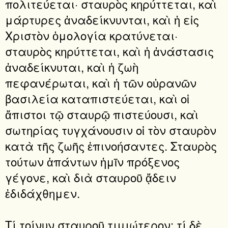
πολιτεύεται· σταυρὸς κηρύττεται, καὶ
μάρτυρες ἀναδείκνυνται, καὶ ἡ εἰς
Χριστὸν ὁμολογία κρατύνεται·
σταυρὸς κηρύττεται, καὶ ἡ ἀνάστασις
ἀναδείκνυται, καὶ ἡ ζωὴ
πεφανέρωται, καὶ ἡ τῶν οὐρανῶν
βασιλεία καταπιστεύεται, καὶ οἱ
ἄπιστοι τῷ σταυρῷ πιστεύουσι, καὶ
σωτηρίας τυγχάνουσιν οἱ τὸν σταυρὸν
κατὰ τῆς ζωῆς ἐπινοήσαντες. Σταυρὸς
τούτων ἁπάντων ἡμῖν πρόξενος
γέγονε, καὶ διὰ σταυροῦ ᾄδειν
ἐδιδάχθημεν.
Τί τοίνυν σταυροῦ τιμιώτερον; τί δὲ