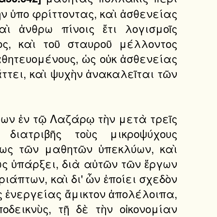
ὴν ὑπο φρίττοντας, καὶ ἀσθενείας
ὶ ἀνθρω πίνοις ἔτι λογισμοῖς
ος, καὶ τοῦ σταυροῦ μέλλοντος
αθητευομένους, ὡς οὐκ ἀσθενείας
άττει, καὶ ψυχὴν ἀνακαλεῖται τῶν
φων ἐν τῷ Λαζάρῳ τὴν μετὰ τρεῖς
διατριβῆς τοὺς μικροψύχους
ίως τῶν μαθητῶν ὑπεκλύων, καὶ
ίως ὑπάρξει, διὰ αὐτῶν τῶν ἔργων
άπτων, καὶ δι' ὧν ἐποίει σχεδὸν
 ἐνεργείας ἄμικτον ἀπολέλοιπα,
δεικνὺς, τῇ δὲ τὴν οἰκονομίαν