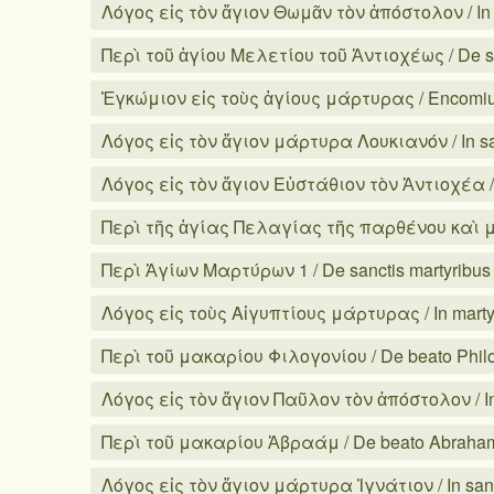
Λόγος εἰς τὸν ἅγιον Θωμᾶν τὸν ἀπόστολον / I
Περὶ τοῦ ἁγίου Μελετίου τοῦ Ἀντιοχέως / De s
Ἐγκώμιον εἰς τοὺς ἁγίους μάρτυρας / Encomium
Λόγος εἰς τὸν ἅγιον μάρτυρα Λουκιανόν / In s
Λόγος εἰς τὸν ἅγιον Εὐστάθιον τὸν Ἀντιοχέα /
Περὶ τῆς ἁγίας Πελαγίας τῆς παρθένου καὶ μάρτ
Περὶ Ἁγίων Μαρτύρων 1 / De sanctis martyribus
Λόγος εἰς τοὺς Αἰγυπτίους μάρτυρας / In marty
Περὶ τοῦ μακαρίου Φιλογονίου / De beato Phil
Λόγος εἰς τὸν ἅγιον Παῦλον τὸν ἀπόστολον / I
Περὶ τοῦ μακαρίου Ἀβραάμ / De beato Abraha
Λόγος εἰς τὸν ἅγιον μάρτυρα Ἰγνάτιον / In san