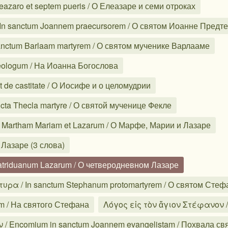
zaro et septem pueris / О Елеазаре и семи отроках
In sanctum Joannem praecursorem / О святом Иоанне Предте
nctum Barlaam martyrem / О святом мученике Варлааме
eologum / На Иоанна Богослова
de castitate / О Иосифе и о целомудрии
ta Thecla martyre / О святой мученице Фекле
Martham Mariam et Lazarum / О Марфе, Марии и Лазаре
 Лазаре (3 слова)
triduanum Lazarum / О четверодневном Лазаре
ρα / In sanctum Stephanum protomartyrem / О святом Стеф
m / На святого Стефана
Λόγος εἰς τὸν ἅγιον Στέφανον /
 / Encomium in sanctum Joannem evangelistam / Похвала с