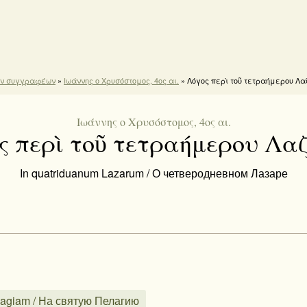
ών συγγραφέων
»
Ιωάννης ο Χρυσόστομος, 4ος αι.
» Λόγος περὶ τοῦ τετραήμερου Λ
Ιωάννης ο Χρυσόστομος, 4ος αι.
ς περὶ τοῦ τετραήμερου Λα
In quatriduanum Lazarum / О четверодневном Лазаре
lagiam / На святую Пелагию