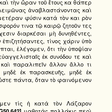
καὶ τὴν ὥραν τοῦ ἔτους κα θάπερ
 λειμῶνας ἀναβλαστάνοντας καὶ
μετέραν φύσιν κατὰ τὸν και ρὸν
φορόν τινα τῷ καιρῷ ζητοῦν τες
εσιν διαρκέσαι μὴ δυνηθέντες,
ἐπιζητήσαντες, τίνος χάριν ὑπὸ
ται, ἐλέγομεν, ὅτι τὴν ὑποψίαν
ὐαγγελισταῖς ἐκ συνόδου τε καὶ
καὶ παραλιπεῖν ἄλλον ἄλλο τι
 μηδὲ ἐκ παρασκευῆς, μηδὲ ἐκ
ὥστε πάντα, ὅταν τὸ φαινόμενον
ωμεν τίς ἡ κατὰ τὸν Λάζαρον
μαθητὰς πολλάκις περὶ
G50.642]