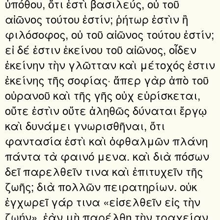
ὑπόθου, ὅτι ἐστὶ βασιλεύς, οὐ τοῦ
αἰῶνος τούτου ἐστίν; ῥήτωρ ἐστὶν ἢ
φιλόσοφος, οὐ τοῦ αἰῶνος τούτου ἐστίν;
εἰ δέ ἐστιν ἐκείνου τοῦ αἰῶνος, οἶδεν
ἐκείνην τὴν γλῶτταν καὶ μέτοχός ἐστιν
ἐκείνης τῆς σοφίας· ἅπερ γὰρ ἀπὸ τοῦ
οὐρανοῦ καὶ τῆς γῆς οὐχ εὑρίσκεται,
οὔτε ἐστὶν οὔτε ἀληθῶς δύναται ἔργῳ
καὶ δυνάμει γνωρισθῆναι, ὅτι
φαντασία ἐστὶ καὶ ὀφθαλμῶν πλάνη
πάντα τὰ φαινό μενα. καὶ διὰ πόσων
δεῖ παρελθεῖν τινα καὶ ἐπιτυχεῖν τῆς
ζωῆς; διὰ πολλῶν πειρατηρίων. οὐκ
ἐγχωρεῖ γάρ τινα «εἰσελθεῖν εἰς τὴν
ζωήν», ἐὰν μὴ παρέλθῃ τὴν τραχείαν