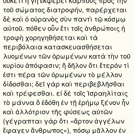
τοῦ σώματος διατροφήν, παρέρχεται
δὲ καὶ ὁ οὐρανὸς σὺν παντὶ τῷ κόσμῳ
αὐτοῦ. πόθεν οὖν ἔτι τοῖς ἀνθρώποις ἡ
τροφὴ χορηγηθήσεται καὶ τὰ
περιβόλαια κατασκευασθήσεται
λυομένων τῶν ὁρωμένων κατὰ τὴν τοῦ
κυρίου ἀπόφασιν; ἢ δῆλον ὅτι ἕτερόν τί
ἐστι πέρα τῶν ὁρωμένων τὸ μέλλον
δίδοσθαι; δεῖ γὰρ καὶ περιβεβλῆσθαι
καὶ τρέφεσθαι. εἰ δὲ τοῖς Ἰσραηλίταις
τὸ μάννα ὃ ἐδόθη ἐν τῇ ἐρήμῳ ξένον ἦν
καὶ ἀλλότριον τῆς φύσεως αὐτῶν
(γέγραπται γὰρ ὅτι «ἄρτον ἀγγέλων
ἔφαγεν ἄνθρωπος»), πόσῳ μᾶλλον ἐν