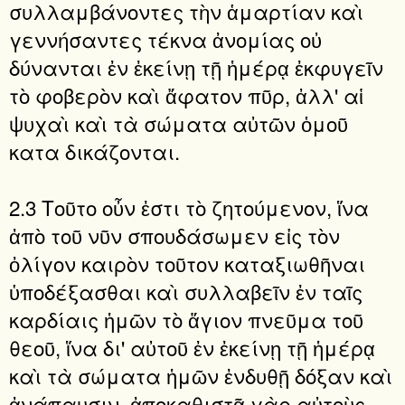
συλλαμβάνοντες τὴν ἁμαρτίαν καὶ
γεννήσαντες τέκνα ἀνομίας οὐ
δύνανται ἐν ἐκείνῃ τῇ ἡμέρᾳ ἐκφυγεῖν
τὸ φοβερὸν καὶ ἄφατον πῦρ, ἀλλ' αἱ
ψυχαὶ καὶ τὰ σώματα αὐτῶν ὁμοῦ
κατα δικάζονται.
2.3 Τοῦτο οὖν ἐστι τὸ ζητούμενον, ἵνα
ἀπὸ τοῦ νῦν σπουδάσωμεν εἰς τὸν
ὀλίγον καιρὸν τοῦτον καταξιωθῆναι
ὑποδέξασθαι καὶ συλλαβεῖν ἐν ταῖς
καρδίαις ἡμῶν τὸ ἅγιον πνεῦμα τοῦ
θεοῦ, ἵνα δι' αὐτοῦ ἐν ἐκείνῃ τῇ ἡμέρᾳ
καὶ τὰ σώματα ἡμῶν ἐνδυθῇ δόξαν καὶ
ἀνάπαυσιν, ἀποκαθιστᾷ γὰρ αὐτοὺς