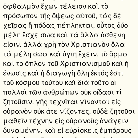
ὀφθαλμὸν ἔχων τέλειον καὶ τὸ
πρόσωπον τῆς ὄψεως αὐτοῦ, τὰς δὲ
χεῖρας ἢ πόδας πέπληκται, οὗτος δύο
μέλη ἔσχε σῶα καὶ τὰ ἄλλα ἀσθενῆ
εἰσιν. ἀλλὰ χρὴ τὸν Χριστιανὸν ὅλα
τὰ μέλη σῶα καὶ ὑγιῆ ἔχειν. τὸ ἅρμα
καὶ τὸ ὅπλον τοῦ Χριστιανισμοῦ καὶ ἡ
ἕνωσις καὶ ἡ διαγωγὴ ὅλη ἐκτός ἐστι
τοῦ κόσμου τούτου καὶ διὰ τοῦτο οἱ
πολλοὶ τῶν ἀνθρώπων οὐκ οἴδασι τί
ζητοῦσιν. γῆς τεχνῖται γίνονται εἰς
οὐρανὸν οὐκ ἀτε νίζοντες, οὐδὲ ζητοῦσι
μαθεῖν τέχνην εἰς οὐρανοὺς ἀνάγειν
δυναμένην. καὶ εἰ εὑρίσκεις ἐμπόρους