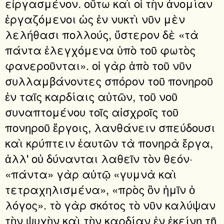
εἰργασμένον. οὕτω καὶ οἱ τὴν ἀνομίαν
ἐργαζόμενοι ὡς ἐν νυκτὶ νῦν μὲν
λελήθασι πολλούς, ὕστερον δὲ «τὰ
πάντα ἐλεγχόμενα ὑπὸ τοῦ φωτὸς
φανεροῦνται». οἱ γὰρ ἀπὸ τοῦ νῦν
συλλαμβάνοντες σπόρον τοῦ πονηροῦ
ἐν ταῖς καρδίαις αὐτῶν, τοῦ νοῦ
συναπτομένου τοῖς αἰσχροῖς τοῦ
πονηροῦ ἔργοις, λανθάνειν σπεύδουσι
καὶ κρύπτειν ἑαυτῶν τὰ πονηρὰ ἔργα,
ἀλλ' οὐ δύνανται λαθεῖν τὸν θεόν·
«πάντα» γὰρ αὐτῷ «γυμνὰ καὶ
τετραχηλισμένα», «πρὸς ὃν ἡμῖν ὁ
λόγος». τὸ γὰρ σκότος τὸ νῦν καλύψαν
τὴν ψυχὴν καὶ τὴν καρδίαν ἐν ἐκείνῃ τῇ