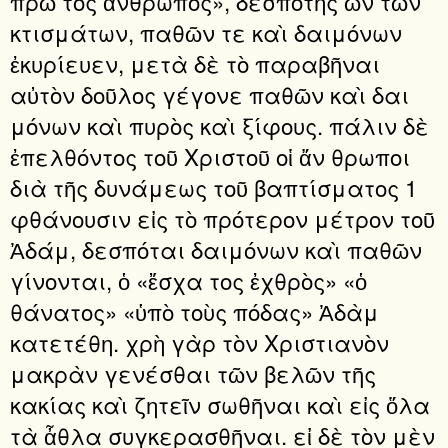
πρῶ τος ἄνθρωπος», δεσπότης ὢν τῶν
κτισμάτων, παθῶν τε καὶ δαιμόνων
ἐκυρίευεν, μετὰ δὲ τὸ παραβῆναι
αὐτὸν δοῦλος γέγονε παθῶν καὶ δαι
μόνων καὶ πυρὸς καὶ ξίφους. πάλιν δὲ
ἐπελθόντος τοῦ Χριστοῦ οἱ ἄν θρωποι
διὰ τῆς δυνάμεως τοῦ βαπτίσματος 1
φθάνουσιν εἰς τὸ πρότερον μέτρον τοῦ
Ἀδάμ, δεσπόται δαιμόνων καὶ παθῶν
γίνονται, ὁ «ἔσχα τος ἐχθρὸς» «ὁ
θάνατος» «ὑπὸ τοὺς πόδας» Ἀδὰμ
κατετέθη. χρὴ γὰρ τὸν Χριστιανὸν
μακρὰν γενέσθαι τῶν βελῶν τῆς
κακίας καὶ ζητεῖν σωθῆναι καὶ εἰς ὅλα
τὰ ἆθλα συγκερασθῆναι. εἰ δὲ τὸν μὲν