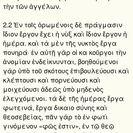
τὴν τῶν ἀγγέλων.
2.2 Ἐν τοῖς ὁρωμένοις δὲ πράγμασιν
ἴδιον ἔργον ἔχει ἡ νὺξ καὶ ἴδιον ἔργον ἡ
ἡμέρα. καὶ τὰ μὲν τῆς νυκτὸς ἔργα
πονηρά· ἐν αὐτῇ γὰρ οἱ κα κοῦργοι τὴν
ἀνομίαν ἐνδείκνυνται, βοηθούμενοι
γὰρ ὑπὸ τοῦ σκότους ἐπιβουλεύουσι καὶ
κλέπτουσι καὶ πορνεύουσι καὶ
μοιχεύουσι ἀδεῶς ὑπὸ μηδενὸς
ἐλεγχόμενοι. τὰ δὲ τῆς ἡμέρας ἔργα
φωτεινά, ἔργα δικαιο σύνης καὶ
θεοσεβείας, πᾶν γὰρ τὸ ἐν φωτὶ
γινόμενον «φῶς ἐστιν», ἐν τῷ θεῷ