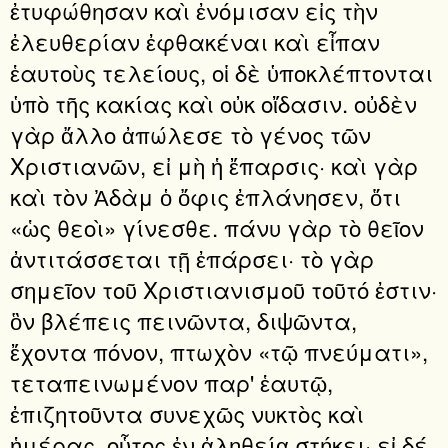
ἐτυφώθησαν καὶ ἐνόμισαν εἰς τὴν
ἐλευθερίαν ἐφθακέναι καὶ εἶπαν
ἑαυτοὺς τελείους, οἱ δὲ ὑποκλέπτονται
ὑπὸ τῆς κακίας καὶ οὐκ οἴδασιν. οὐδὲν
γὰρ ἄλλο ἀπώλεσε τὸ γένος τῶν
Χριστιανῶν, εἰ μὴ ἡ ἔπαρσις· καὶ γὰρ
καὶ τὸν Ἀδὰμ ὁ ὄφις ἐπλάνησεν, ὅτι
«ὡς θεοὶ» γίνεσθε. πάνυ γὰρ τὸ θεῖον
ἀντιτάσσεται τῇ ἐπάρσει· τὸ γὰρ
σημεῖον τοῦ Χριστιανισμοῦ τοῦτό ἐστιν·
ὃν βλέπεις πεινῶντα, διψῶντα,
ἔχοντα πόνον, πτωχὸν «τῷ πνεύματι»,
τεταπεινωμένον παρ' ἑαυτῷ,
ἐπιζητοῦντα συνεχῶς νυκτὸς καὶ
ἡμέρας, οὗτος ἐν ἀληθείᾳ στήκει· εἰ δέ