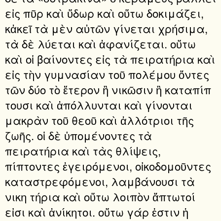
εἰς πῦρ καὶ ὕδωρ καὶ οὕτω δοκιμάζει,
κἀκεῖ τὰ μὲν αὐτῶν γίνεται χρήσιμα,
τὰ δὲ λύεται καὶ ἀφανίζεται. οὕτω
καὶ οἱ βαίνοντες εἰς τὰ πειρατήρια καὶ
εἰς τὴν γυμνασίαν τοῦ πολέμου ὄντες
τῶν δύο τὸ ἕτερον ἢ νικῶσιν ἢ καταπίπ
τουσι καὶ ἀπόλλυνται καὶ γίνονται
μακρὰν τοῦ θεοῦ καὶ ἀλλότριοι τῆς
ζωῆς. οἱ δὲ ὑπομένοντες τὰ
πειρατήρια καὶ τὰς θλίψεις,
πίπτοντες ἐγειρόμενοι, οἰκοδομοῦντες
καταστρεφόμενοι, λαμβάνουσι τὰ
νικη τήρια καὶ οὕτω λοιπὸν ἄπτωτοί
εἰσι καὶ ἀνίκητοι. οὕτω γάρ ἐστιν ἡ