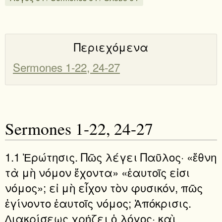
Περιεχόμενα
Sermones 1-22, 24-27
Sermones 1-22, 24-27
1.1 Ἐρώτησις. Πῶς λέγει Παῦλος· «ἔθνη
τὰ μὴ νόμον ἔχοντα» «ἑαυτοῖς εἰσι
νόμος»; εἰ μὴ εἶχον τὸν φυσικόν, πῶς
ἐγίνοντο ἑαυτοῖς νόμος; Ἀπόκρισις.
∆ιακρίσεως χρῄζει ὁ λόγος· καὶ