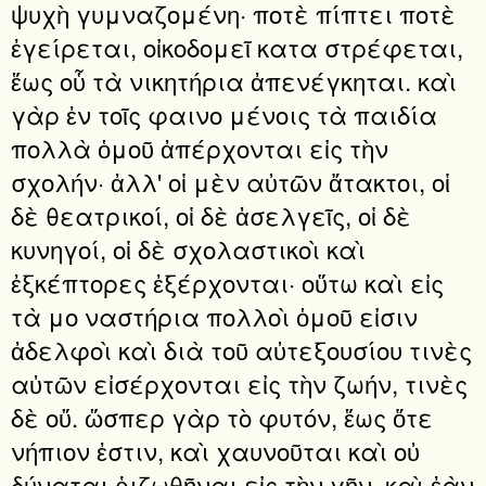
ψυχὴ γυμναζομένη· ποτὲ πίπτει ποτὲ
ἐγείρεται, οἰκοδομεῖ κατα στρέφεται,
ἕως οὗ τὰ νικητήρια ἀπενέγκηται. καὶ
γὰρ ἐν τοῖς φαινο μένοις τὰ παιδία
πολλὰ ὁμοῦ ἀπέρχονται εἰς τὴν
σχολήν· ἀλλ' οἱ μὲν αὐτῶν ἄτακτοι, οἱ
δὲ θεατρικοί, οἱ δὲ ἀσελγεῖς, οἱ δὲ
κυνηγοί, οἱ δὲ σχολαστικοὶ καὶ
ἐξκέπτορες ἐξέρχονται· οὕτω καὶ εἰς
τὰ μο ναστήρια πολλοὶ ὁμοῦ εἰσιν
ἀδελφοὶ καὶ διὰ τοῦ αὐτεξουσίου τινὲς
αὐτῶν εἰσέρχονται εἰς τὴν ζωήν, τινὲς
δὲ οὔ. ὥσπερ γὰρ τὸ φυτόν, ἕως ὅτε
νήπιον ἐστιν, καὶ χαυνοῦται καὶ οὐ
δύναται ῥιζωθῆναι εἰς τὴν γῆν, καὶ ἐὰν