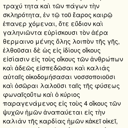
τραχύ τητα καὶ τῶν πάγων τὴν
σκληρότητα, ἐν τῷ τοῦ ἔαρος καιρῷ
ἐπανερ χόμεναι, ὅτε εὔδιον καὶ
γαληνιῶντα εὑρίσκουσι τὸν ἀέρα
θερμαινο μένης ὅλης λοιπὸν τῆς γῆς,
ἐλθοῦσαι δὲ ὡς εἰς ἰδίους οἴκους
εἰσίασιν εἰς τοὺς οἴκους τῶν ἀνθρώπων
καὶ ἀδεῶς εἰσπεδῶσαι καὶ καλιὰς
αὐταῖς οἰκοδομήσασαι νοσσοποιοῦσι
καὶ ὁσῶραι λαλοῦσι ταῖς τῆς φύσεως
φωναῖςοὕτω καὶ ὁ κύριος
παραγενάμενος εἰς τοὺς 4 οἴκους τῶν
ψυχῶν ἡμῶν ἀναπαύεται εἰς τὴν
καλιὰν τῆς καρδίας ἡμῶν κἀκεῖ οἰκεῖ,