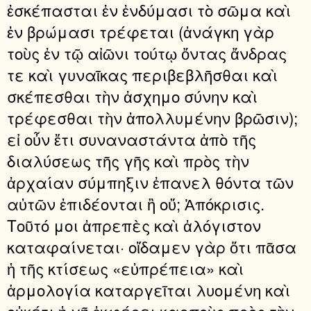
ἐσκέπασται ἐν ἐνδύμασι τὸ σῶμα καὶ
ἐν βρώμασι τρέφεται (ἀνάγκη γὰρ
τοὺς ἐν τῷ αἰῶνι τούτῳ ὄντας ἄνδρας
τε καὶ γυναῖκας περιβεβλῆσθαι καὶ
σκέπεσθαι τὴν ἀσχημο σύνην καὶ
τρέφεσθαι τὴν ἀπολλυμένην βρῶσιν);
εἰ οὖν ἔτι συναναστάντα ἀπὸ τῆς
διαλύσεως τῆς γῆς καὶ πρὸς τὴν
ἀρχαίαν σύμπηξιν ἐπανελ θόντα τῶν
αὐτῶν ἐπιδέονται ἢ οὔ; Ἀπόκρισις.
Τοῦτό μοι ἀπρεπὲς καὶ ἀλόγιστον
καταφαίνεται· οἴδαμεν γὰρ ὅτι πᾶσα
ἡ τῆς κτίσεως «εὐπρέπεια» καὶ
ἁρμολογία καταργεῖται λυομένη καὶ
οὐκέτι ἡ γῆ ἐκφέρει καρποὺς πρὸς τὴν