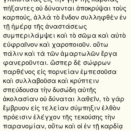
πήξαντες οὐ δύνανται ἀποκρύψαι τοὺς
καρπούς, ἀλλὰ τὸ ἔνδον συλληφθὲν ἐν
τῇ ἡμέρᾳ τῆς ἀναστάσεως
συμπεριλάμψει καὶ τὸ σῶμα καὶ αὐτὸ
εὐφραῖνον καὶ χαροποιοῦν. οὕτω
πάλιν καὶ τὰ τῶν ἁμαρτωλῶν ἔργα
φανεροῦνται. ὥσπερ δὲ σώφρων
παρθένος εἰς πορνείαν ἐμπεσοῦσα
καὶ συλλαβοῦσα καὶ κρύπτειν
σπεύδουσα τὴν δυσώδη αὐτῆς
ἀκολασίαν οὐ δύναται λαθεῖν, τὸ γὰρ
ἔμβρυον εἰς τελείαν σύμπηξιν ἐλθὸν
πρόεισιν ἐλέγχον τῆς τεκούσης τὴν
παρανομίαν, οὕτω καὶ οἱ ἐν τῇ καρδίᾳ