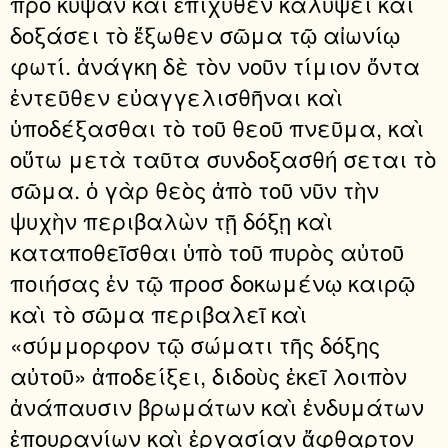
προ κύψαν καὶ ἐπιχυθὲν καλύψει καὶ
δοξάσει τὸ ἔξωθεν σῶμα τῷ αἰωνίῳ
φωτί. ἀνάγκη δὲ τὸν νοῦν τίμιον ὄντα
ἐντεῦθεν εὐαγγελισθῆναι καὶ
ὑποδέξασθαι τὸ τοῦ θεοῦ πνεῦμα, καὶ
οὕτω μετὰ ταῦτα συνδοξασθή σεται τὸ
σῶμα. ὁ γὰρ θεὸς ἀπὸ τοῦ νῦν τὴν
ψυχὴν περιβαλὼν τῇ δόξῃ καὶ
καταποθεῖσθαι ὑπὸ τοῦ πυρὸς αὐτοῦ
ποιήσας ἐν τῷ προσ δοκωμένῳ καιρῷ
καὶ τὸ σῶμα περιβαλεῖ καὶ
«σύμμορφον τῷ σώματι τῆς δόξης
αὐτοῦ» ἀποδείξει, διδοὺς ἐκεῖ λοιπὸν
ἀνάπαυσιν βρωμάτων καὶ ἐνδυμάτων
ἐπουρανίων καὶ ἐργασίαν ἄφθαρτον