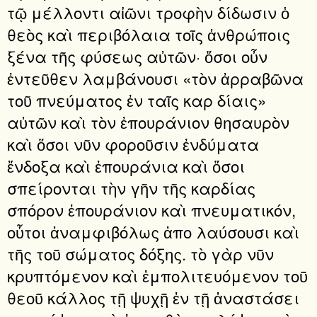
τῷ μέλλοντι αἰῶνι τροφὴν δίδωσιν ὁ
θεὸς καὶ περιβόλαια τοῖς ἀνθρώποις
ξένα τῆς φύσεως αὐτῶν· ὅσοι οὖν
ἐντεῦθεν λαμβάνουσι «τὸν ἀρραβῶνα
τοῦ πνεύματος ἐν ταῖς καρ δίαις»
αὐτῶν καὶ τὸν ἐπουράνιον θησαυρὸν
καὶ ὅσοι νῦν φοροῦσιν ἐνδύματα
ἔνδοξα καὶ ἐπουράνια καὶ ὅσοι
σπείρονται τὴν γῆν τῆς καρδίας
σπόρον ἐπουράνιον καὶ πνευματικόν,
οὗτοι ἀναμφιβόλως ἀπο λαύσουσι καὶ
τῆς τοῦ σώματος δόξης. τὸ γὰρ νῦν
κρυπτόμενον καὶ ἐμπολιτευόμενον τοῦ
θεοῦ κάλλος τῇ ψυχῇ ἐν τῇ ἀναστάσει