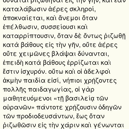
καταλάβωσιν ἀέρες σκληροί,
ἀποκναίεται, καὶ ἄνεμοι ὅταν
ἐπέλθωσιν, συσσείουσι καὶ
καταρρίπτουσιν, ὅταν δὲ ὄντως ῥιζωθῇ
κατὰ βάθους εἰς τὴν γῆν, οὔτε ἀέρες
οὔτε χειμῶνες βλάψαι δύνανται,
ἐπειδὴ κατὰ βάθους ἐρρίζωται καὶ
ἔστιν ἰσχυρόν. οὕτω καὶ οἱ ἀδελφοὶ
ἀκμὴν παιδία εἰσί, νήπιοι χρῄζοντες
πολλῆς παιδαγωγίας, οἱ γὰρ
μαθητευόμενοι «τῇ βασιλείᾳ τῶν
οὐρανῶν» πάντοτε χρῄζουσιν ὁδηγῶν
τῶν προδιοδευσάντων, ἕως ὅταν
ῥιζωθῶσιν εἰς τὴν χάριν καὶ γένωνται