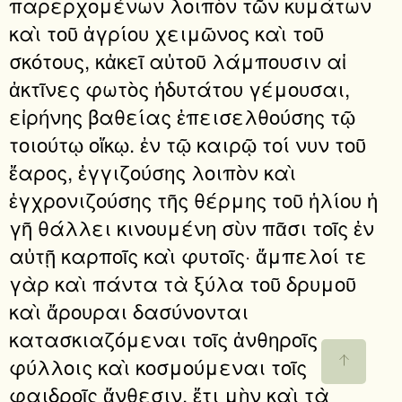
παρερχομένων λοιπὸν τῶν κυμάτων
καὶ τοῦ ἀγρίου χειμῶνος καὶ τοῦ
σκότους, κἀκεῖ αὐτοῦ λάμπουσιν αἱ
ἀκτῖνες φωτὸς ἡδυτάτου γέμουσαι,
εἰρήνης βαθείας ἐπεισελθούσης τῷ
τοιούτῳ οἴκῳ. ἐν τῷ καιρῷ τοί νυν τοῦ
ἔαρος, ἐγγιζούσης λοιπὸν καὶ
ἐγχρονιζούσης τῆς θέρμης τοῦ ἡλίου ἡ
γῆ θάλλει κινουμένη σὺν πᾶσι τοῖς ἐν
αὐτῇ καρποῖς καὶ φυτοῖς· ἄμπελοί τε
γὰρ καὶ πάντα τὰ ξύλα τοῦ δρυμοῦ
καὶ ἄρουραι δασύνονται
κατασκιαζόμεναι τοῖς ἀνθηροῖς
φύλλοις καὶ κοσμούμεναι τοῖς
φαιδροῖς ἄνθεσιν. ἔτι μὴν καὶ τὰ