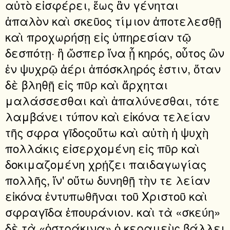
αὐτὸ εἰσφέρει, ἕως ἂν γένηται
ἁπαλὸν καὶ σκεῦος τίμιον ἀποτελεσθῇ
καὶ προχωρήσῃ εἰς ὑπηρεσίαν τῷ
δεσπότῃ· ἢ ὥσπερ ἵνα ᾖ κηρός, οὗτος ὢν
ἐν ψυχρῷ ἀέρι ἀπόσκληρός ἐστιν, ὅταν
δὲ βληθῇ εἰς πῦρ καὶ ἄρχηται
μαλάσσεσθαι καὶ ἁπαλύνεσθαι, τότε
λαμβάνει τύπον καὶ εἰκόνα τελείαν
τῆς σφρα γῖδοςοὕτω καὶ αὐτὴ ἡ ψυχὴ
πολλάκις εἰσερχομένη εἰς πῦρ καὶ
δοκιμαζομένη χρῄζει παιδαγωγίας
πολλῆς, ἵν' οὕτω δυνηθῇ τὴν τε λείαν
εἰκόνα ἐντυπωθῆναι τοῦ Χριστοῦ καὶ
σφραγῖδα ἐπουράνιον. καὶ τὰ «σκεύη»
δὲ τὰ «ὀστράκινα» ὁ κεραμεὺς βάλλει