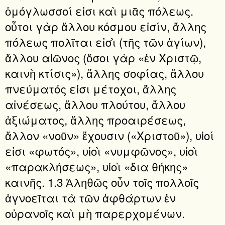
ὁμόγλωσσοί εἰσι καὶ μιᾶς πόλεως.
οὗτοι γὰρ ἄλλου κόσμου εἰσίν, ἄλλης
πόλεως πολῖται εἰσὶ (τῆς τῶν ἁγίων),
ἄλλου αἰῶνος (ὅσοι γὰρ «ἐν Χριστῷ,
καινὴ κτίσις»), ἄλλης σοφίας, ἄλλου
πνεύματός εἰσι μέτοχοι, ἄλλης
αἰνέσεως, ἄλλου πλούτου, ἄλλου
ἀξιώματος, ἄλλης προαιρέσεως,
ἄλλον «νοῦν» ἔχουσιν («Χριστοῦ»), υἱοί
εἰσι «φωτός», υἱοὶ «νυμφῶνος», υἱοὶ
«παρακλήσεως», υἱοὶ «δια θήκης»
καινῆς. 1.3 Ἀληθῶς οὖν τοῖς πολλοῖς
ἀγνοεῖται τὰ τῶν ἀφθάρτων ἐν
οὐρανοῖς καὶ μὴ παρερχομένων.