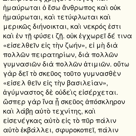
ἠμαύρωται ὁ ἔσω ἄνθρωπος καὶ οὐκ
ἠμαύρωται, καὶ τετύφλωται καὶ
μερικῶς διήνοικται, καὶ νεκρός ἐστι
καὶ ἐν τῇ φύσει ζῇ. οὐκ ἐγχωρεῖ δέ τινα
«εἰσελθεῖν εἰς τὴν ζωήν», εἰ μὴ διὰ
πολλῶν πειρατηρίων, διὰ πολλῶν
γυμνασιῶν διὰ πολλῶν ἀτιμιῶν. οὕτω
γὰρ δεῖ τὸ σκεῦος τοῦτο γυμνασθὲν
«εἰσελ θεῖν εἰς τὴν βασιλείαν»,
ἀγύμναστος δὲ οὐδεὶς εἰσέρχεται.
ὥσπερ γὰρ ἵνα ᾖ σκεῦος ἀπόσκληρον
καὶ λάβῃ αὐτὸ τεχνίτης, καὶ
εἰσενέγκας αὐτὸ εἰς τὸ πῦρ πάλιν
αὐτὸ ἐκβάλλει, σφυροκοπεῖ, πάλιν