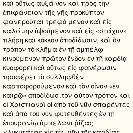
καὶ οὕτως αὐξά νον καὶ πρὸς τὴν
ἐπιφάνειαν τῆς γῆς προκύπτον
φανεροῦται τρεφό μενον καὶ εἰς
καλάμην ὑψούμενον καὶ εἰς «στάχυν»
πλήρη καὶ κόκκον ἀποδίδωσιν, καὶ ὃν
τρόπον τὸ κλῆμα ἐν τῇ ἀμπέλῳ
κινούμενον πρῶτον ἔνδον ἐν τῇ καρδίᾳ
κυοφορεῖ καὶ οὕτως εἰς φανέρωσιν
προφέρει τὸ συλληφθὲν
καρποφορούμενον καὶ τὸν οἶνον «ἐν
καιρῷ» ἀποδίδωσιτὸν αὐτὸν τρόπον καὶ
οἱ Χριστιανοὶ οἱ ἀπὸ τοῦ νῦν σπαρέντες
καὶ ἀπὸ τοῦ νῦν φυτευθέντες ἐν τῇ
ἐπουρανίῳ ἀμπελῶνι ῥίζας
γλυκυτάτας εἰς τὴν γῆν τῆς καρδίας