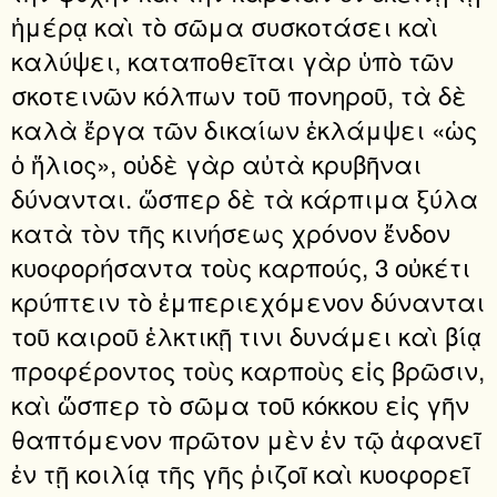
ἡμέρᾳ καὶ τὸ σῶμα συσκοτάσει καὶ
καλύψει, καταποθεῖται γὰρ ὑπὸ τῶν
σκοτεινῶν κόλπων τοῦ πονηροῦ, τὰ δὲ
καλὰ ἔργα τῶν δικαίων ἐκλάμψει «ὡς
ὁ ἥλιος», οὐδὲ γὰρ αὐτὰ κρυβῆναι
δύνανται. ὥσπερ δὲ τὰ κάρπιμα ξύλα
κατὰ τὸν τῆς κινήσεως χρόνον ἔνδον
κυοφορήσαντα τοὺς καρπούς, 3 οὐκέτι
κρύπτειν τὸ ἐμπεριεχόμενον δύνανται
τοῦ καιροῦ ἑλκτικῇ τινι δυνάμει καὶ βίᾳ
προφέροντος τοὺς καρποὺς εἰς βρῶσιν,
καὶ ὥσπερ τὸ σῶμα τοῦ κόκκου εἰς γῆν
θαπτόμενον πρῶτον μὲν ἐν τῷ ἀφανεῖ
ἐν τῇ κοιλίᾳ τῆς γῆς ῥιζοῖ καὶ κυοφορεῖ