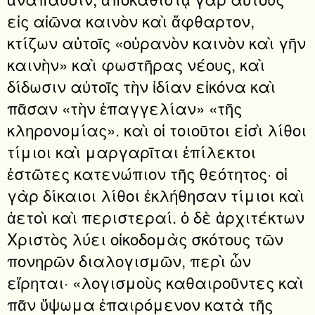
εἰς αἰῶνα καινὸν καὶ ἄφθαρτον,
κτίζων αὐτοῖς «οὐρανὸν καινὸν καὶ γῆν
καινὴν» καὶ φωστῆρας νέους, καὶ
δίδωσιν αὐτοῖς τὴν ἰδίαν εἰκόνα καὶ
πᾶσαν «τὴν ἐπαγγελίαν» «τῆς
κληρονομίας». καὶ οἱ τοιοῦτοι εἰσὶ λίθοι
τίμιοι καὶ μαργαρῖται ἐπίλεκτοι
ἑστῶτες κατενώπιον τῆς θεότητος· οἱ
γὰρ δίκαιοι λίθοι ἐκλήθησαν τίμιοι καὶ
ἀετοὶ καὶ περιστεραί. ὁ δὲ ἀρχιτέκτων
Χριστὸς λύει οἰκοδομὰς σκότους τῶν
πονηρῶν διαλογισμῶν, περὶ ὧν
εἴρηται· «λογισμοὺς καθαιροῦντες καὶ
πᾶν ὕψωμα ἐπαιρόμενον κατὰ τῆς