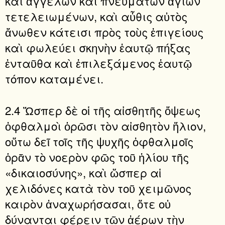
καὶ ἀγγέλων καὶ πνευμάτων ἁγίων
τετελειωμένων, καὶ αὖθις αὐτὸς
ἄνωθεν κάτεισι πρὸς τοὺς ἐπιγείους
καὶ φωλεύει σκηνὴν ἑαυτῷ πήξας
ἐνταῦθα καὶ ἐπιλεξάμενος ἑαυτῷ
τόπον καταμένει.
2.4 Ὥσπερ δὲ οἱ τῆς αἰσθητῆς ὄψεως
ὀφθαλμοὶ ὁρῶσι τὸν αἰσθητὸν ἥλιον,
οὕτω δεῖ τοῖς τῆς ψυχῆς ὀφθαλμοῖς
ὁρᾶν τὸ νοερὸν φῶς τοῦ ἡλίου τῆς
«δικαιοσύνης», καὶ ὥσπερ αἱ
χελιδόνες κατὰ τὸν τοῦ χειμῶνος
καιρὸν ἀναχωρήσασαι, ὅτε οὐ
δύνανται φέρειν τῶν ἀέρων τὴν