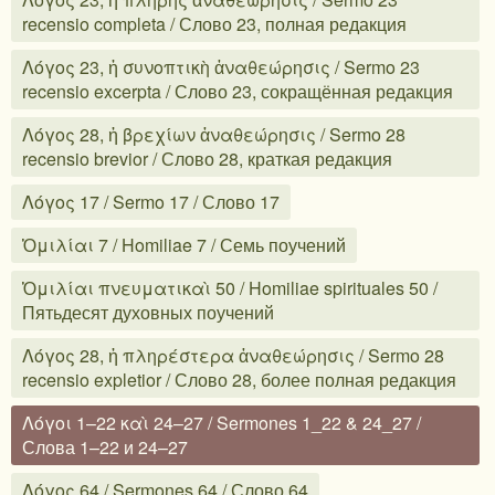
recensio completa / Слово 23, полная редакция
Λόγος 23, ἡ συνοπτικὴ ἀναθεώρησις / Sermo 23
recensio excerpta / Слово 23, сокращённая редакция
Λόγος 28, ἡ βρεχίων ἀναθεώρησις / Sermo 28
recensio brevior / Слово 28, краткая редакция
Λόγος 17 / Sermo 17 / Слово 17
Ὁμιλίαι 7 / Homiliae 7 / Семь поучений
Ὁμιλίαι πνευματικαὶ 50 / Homiliae spirituales 50 /
Пятьдесят духовных поучений
Λόγος 28, ἡ πληρέστερα ἀναθεώρησις / Sermo 28
recensio expletior / Слово 28, более полная редакция
Λόγοι 1–22 καὶ 24–27 / Sermones 1_22 & 24_27 /
Слова 1–22 и 24–27
Λόγος 64 / Sermones 64 / Слово 64