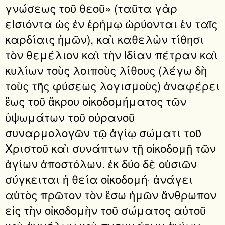
γνώσεως τοῦ θεοῦ» (ταῦτα γὰρ
εἰσιόντα ὡς ἐν ἐρήμῳ ὠρύονται ἐν ταῖς
καρδίαις ἡμῶν), καὶ καθελὼν τίθησι
τὸν θεμέλιον καὶ τὴν ἰδίαν πέτραν καὶ
κυλίων τοὺς λοιποὺς λίθους (λέγω δὴ
τοὺς τῆς φύσεως λογισμοὺς) ἀναφέρει
ἕως τοῦ ἄκρου οἰκοδομήματος τῶν
ὑψωμάτων τοῦ οὐρανοῦ
συναρμολογῶν τῷ ἁγίῳ σώματι τοῦ
Χριστοῦ καὶ συνάπτων τῇ οἰκοδομῇ τῶν
ἁγίων ἀποστόλων. ἐκ δύο δὲ οὐσιῶν
σύγκειται ἡ θεία οἰκοδομή· ἀνάγει
αὐτὸς πρῶτον τὸν ἔσω ἡμῶν ἄνθρωπον
εἰς τὴν οἰκοδομὴν τοῦ σώματος αὐτοῦ