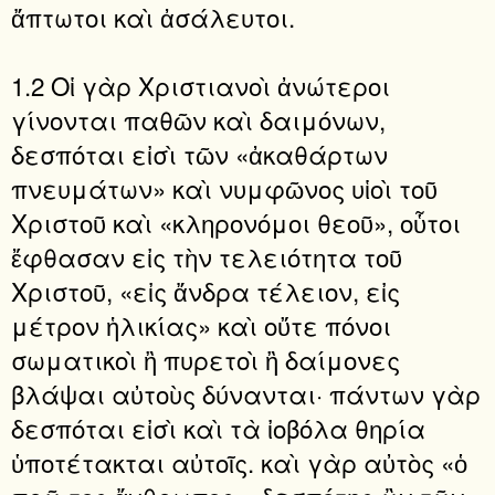
ἄπτωτοι καὶ ἀσάλευτοι.
1.2 Οἱ γὰρ Χριστιανοὶ ἀνώτεροι
γίνονται παθῶν καὶ δαιμόνων,
δεσπόται εἰσὶ τῶν «ἀκαθάρτων
πνευμάτων» καὶ νυμφῶνος υἱοὶ τοῦ
Χριστοῦ καὶ «κληρονόμοι θεοῦ», οὗτοι
ἔφθασαν εἰς τὴν τελειότητα τοῦ
Χριστοῦ, «εἰς ἄνδρα τέλειον, εἰς
μέτρον ἡλικίας» καὶ οὔτε πόνοι
σωματικοὶ ἢ πυρετοὶ ἢ δαίμονες
βλάψαι αὐτοὺς δύνανται· πάντων γὰρ
δεσπόται εἰσὶ καὶ τὰ ἰοβόλα θηρία
ὑποτέτακται αὐτοῖς. καὶ γὰρ αὐτὸς «ὁ