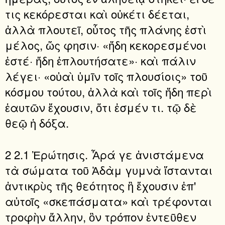
τις κεκόρεσται καὶ οὐκέτι δέεται,
ἀλλὰ πλουτεῖ, οὗτος τῆς πλάνης ἐστὶ
μέλος, ὥς φησιν· «ἤδη κεκορεσμένοι
ἐστέ· ἤδη ἐπλουτήσατε»· καὶ πάλιν
λέγει· «οὐαὶ ὑμῖν τοῖς πλουσίοις» τοῦ
κόσμου τούτου, ἀλλὰ καὶ τοῖς ἤδη περὶ
ἑαυτῶν ἔχουσιν, ὅτι ἐσμέν τι. τῷ δὲ
θεῷ ἡ δόξα.
2 2.1 Ἐρώτησις. Ἆρά γε ἀνιστάμενα
τὰ σώματα τοῦ Ἀδὰμ γυμνὰ ἵστανται
ἀντικρὺς τῆς θεότητος ἢ ἔχουσιν ἐπ'
αὐτοῖς «σκεπάσματα» καὶ τρέφονται
τροφὴν ἄλλην, ὃν τρόπον ἐντεῦθεν