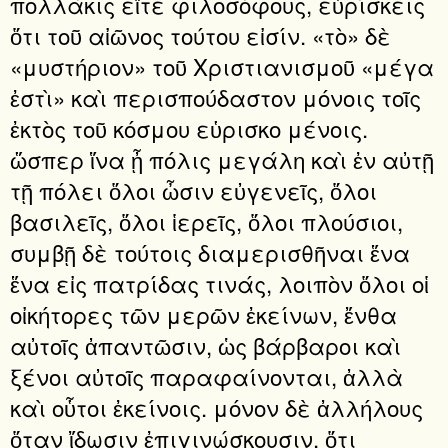
πολλάκις εἴτε φιλοσόφους, εὑρίσκεις
ὅτι τοῦ αἰῶνος τούτου εἰσίν. «τὸ» δὲ
«μυστήριον» τοῦ Χριστιανισμοῦ «μέγα
ἐστὶ» καὶ περισπούδαστον μόνοις τοῖς
ἐκτὸς τοῦ κόσμου εὑρισκο μένοις.
ὥσπερ ἵνα ᾖ πόλις μεγάλη καὶ ἐν αὐτῇ
τῇ πόλει ὅλοι ὦσιν εὐγενεῖς, ὅλοι
βασιλεῖς, ὅλοι ἱερεῖς, ὅλοι πλούσιοι,
συμβῇ δὲ τούτοις διαμερισθῆναι ἕνα
ἕνα εἰς πατρίδας τινάς, λοιπὸν ὅλοι οἱ
οἰκήτορες τῶν μερῶν ἐκείνων, ἔνθα
αὐτοῖς ἀπαντῶσιν, ὡς βάρβαροι καὶ
ξένοι αὐτοῖς παραφαίνονται, ἀλλὰ
καὶ οὗτοι ἐκείνοις. μόνον δὲ ἀλλήλους
ὅταν ἴδωσιν ἐπιγινώσκουσιν, ὅτι