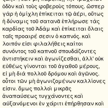
ὁδὸν καὶ τοὺς φοβεροὺς τόπους. ὥσπερ
γὰρ ἡ ὀμίχλη ἐπίκειται τῷ ἀέρι, οὕτως
ἡ δύναμις τοῦ σατανᾶ ἐπλήρωσε τὰς
καρδίας τοῦ Ἀδὰμ καὶ ἐπίκειται ὅλαις
ταῖς προαιρέ σεσιν ὁ καπνός. καὶ
λοιπόν εἰσι φιλαλήθεις καίτοι
συνόντος τοῦ καπνοῦ σπουδάζοντες
ἀντιστήκειν καὶ ἀγωνίζεσθαι, ἀλλ' οὐκ
εὐθέως γίνονται τοῦ ἀγαθοῦ μέρους,
εἰ μὴ διὰ πολλοῦ δρόμου καὶ ἀγῶνος.
οὗτοι τῶν μὴ ἀγωνιζομένων καλλίονες
εἰσιν. ὅμως πολλοὶ μικρᾶς
ἀναπαύσεως τυγχάνοντες καὶ
αὐξανόμενοι ἐν χάριτι ἐπήρθησαν καὶ