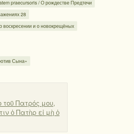
tatem praecursoris / О рождестве Предтечи
ражениях 28
чь о воскресении и о новокрещёных
 против Сына»
πὸ τοῦ Πατρός μου,
στιν ὁ Πατὴρ εἰ μὴ ὁ