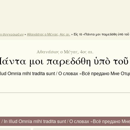
ών συγγραφέων
»
Αθανάσιος ο Μέγας, 4ος αι.
» Εἰς τὸ «Πάντα μοι παρεδόθη ὑπὸ τοῦ
Αθανάσιος ο Μέγας, 4ος αι.
Πάντα μοι παρεδόθη ὑπὸ το
illud Omnia mihi tradita sunt / О словах «Всё предано Мне От
In illud Omnia mihi tradita sunt / О словах «Всё предано М