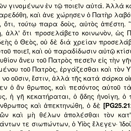
τῶν γινομένων ἐν τῷ ποιεῖν αὐτά. Ἀλλὰ 
παρεδόθη, καὶ ἀνε χώρησεν ὁ Πατὴρ λαβόν
ὅτι, τούτῳ παρα δοὺς, αὐτὸς ἀπέστη. Ἢ
η, ἀλλ' ὅτι προσελάβετο κοινωνὸν, ὡς
εὴς ὁ Θεὸς, οὐ δὲ διὰ χρείαν προσελάβ
τοῦ ποιεῖ, καὶ οὐ παραδίδωσιν αὐτῷ κτίσι
υθίον ἄνευ τοῦ Πατρὸς πεσεῖν εἰς τὴν γ
ένου τοῦ Πατρὸς, ἐργάζεσθαι καὶ τὸν Υ
νο οῦσιν, ἔστιν, ἀλλὰ τῆς κατὰ σάρκα οἰκ
ν ὁ ἄν θρωπος, καὶ πεσόντος αὐτοῦ τ
, ἡ γῆ κεκατήραται, ὁ ᾅδης ἠνοίγη, ὁ 
ἄνθρωπος καὶ ἀπεκτηνώθη, ὁ δὲ
[PG25.21
ὢν καὶ μὴ θέλων ἀπολέσθαι τὸν κατ' 
άντων τε σιωπώντων, ὁ Υἱὸς ἔλεγεν· Ἰδοὺ