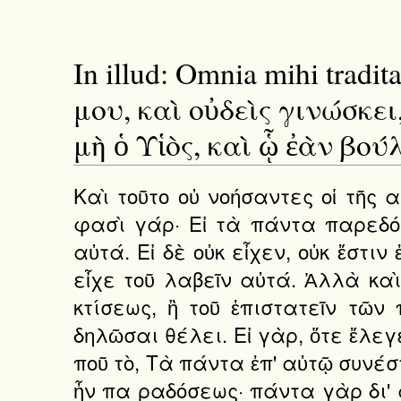
In illud: Omnia mihi tra
μου, καὶ οὐδεὶς γινώσκει,
μὴ ὁ Υἱὸς, καὶ ᾧ ἐὰν βο
Καὶ τοῦτο οὐ νοήσαντες οἱ τῆς α
φασὶ γάρ· Εἰ τὰ πάντα παρεδόθη
αὐτά. Εἰ δὲ οὐκ εἶχεν, οὐκ ἔστιν
εἶχε τοῦ λαβεῖν αὐτά. Ἀλλὰ καὶ
κτίσεως, ἢ τοῦ ἐπιστατεῖν τῶν 
δηλῶσαι θέλει. Εἰ γὰρ, ὅτε ἔλεγε
ποῦ τὸ, Τὰ πάντα ἐπ' αὐτῷ συνέσ
ἦν πα ραδόσεως· πάντα γὰρ δι' 