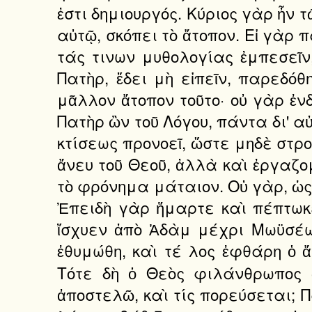
ἐστι δημιουργός. Κύριος γὰρ ἦν 
αὐτῷ, σκόπει τὸ ἄτοπον. Εἰ γὰρ 
τάς τινων μυθολογίας ἐμπεσεῖν, 
Πατὴρ, ἔδει μὴ εἰπεῖν, παρεδόθ
μᾶλλον ἄτοπον τοῦτο· οὐ γὰρ ἐνδ
Πατὴρ ὢν τοῦ Λόγου, πάντα δι' αὐ
κτίσεως προνοεῖ, ὥστε μηδὲ στρο
ἄνευ τοῦ Θεοῦ, ἀλλὰ καὶ ἐργαζομ
τὸ φρόνημα μάταιον. Οὐ γὰρ, ὡς 
Ἐπειδὴ γὰρ ἥμαρτε καὶ πέπτωκε
ἴσχυεν ἀπὸ Ἀδὰμ μέχρι Μωϋσέως
ἐθυμώθη, καὶ τέ λος ἐφθάρη ὁ 
Τότε δὴ ὁ Θεὸς φιλάνθρωπος 
ἀποστελῶ, καὶ τίς πορεύσεται; Π