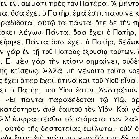
 ἑνὶ σώματι πρὸς τὸν Πατέρα. Ἃ μέντοι 
ντα, ὅσα ἔχει ὁ Πατὴρ, ἐμά ἐστι, πάνυ γ
αραδίδοται αὐτῷ τὰ πάντα· ὅτε δὲ τὴν 
άσκει λέγων· Πάντα, ὅσα ἔχει ὁ Πατὴρ, 
ἴρηκε, Πάντα ὅσα ἔχει ὁ Πατὴρ, δέδωκ
ν γὰρ ἐν τῇ τοῦ Πατρὸς ἐξουσίᾳ τούτων, ἔ
. Εἰ μὲν γὰρ τὴν κτίσιν σημαίνει, οὐδὲ
 κτίσεως. Ἀλλὰ μὴ γένοιτο τοῦτο νοε
 ἔχει ἅπερ ἔχει, ἅτινα καὶ τοῦ Υἱοῦ εἶνα
ι ὁ Πατὴρ, τοῦ Υἱοῦ ἐστιν. Ἀνατρέπον
ν· «Εἰ πάντα παραδέδοται τῷ Υἱῷ, ἄ
κατέστησεν ἀνθ' ἑαυτοῦ τὸν Υἱόν· Καὶ γ
 Ἀλλ' ἐμφραττέσθω τὰ στόματα τῶν λαλο
, αὐτὸς τῆς δεσποτείας ἐψίλωται· οὐδ'
 οὐκ ἔστιν ἐπὶ πάντων· χωριζόντων δὲ 