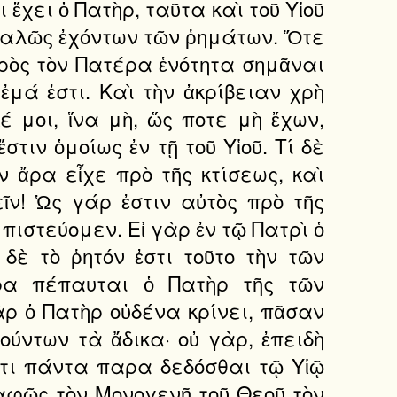
ἔχει ὁ Πατὴρ, ταῦτα καὶ τοῦ Υἱοῦ
ε καλῶς ἐχόντων τῶν ῥημάτων. Ὅτε
πρὸς τὸν Πατέρα ἑνότητα σημᾶναι
ἐμά ἐστι. Καὶ τὴν ἀκρίβειαν χρὴ
έ μοι, ἵνα μὴ, ὥς ποτε μὴ ἔχων,
στιν ὁμοίως ἐν τῇ τοῦ Υἱοῦ. Τί δὲ
ν ἄρα εἶχε πρὸ τῆς κτίσεως, καὶ
ῖν! Ὡς γάρ ἐστιν αὐτὸς πρὸ τῆς
ι πιστεύομεν. Εἰ γὰρ ἐν τῷ Πατρὶ ὁ
 δὲ τὸ ῥητόν ἐστι τοῦτο τὴν τῶν
ρα πέπαυται ὁ Πατὴρ τῆς τῶν
ὰρ ὁ Πατὴρ οὐδένα κρίνει, πᾶσαν
ύντων τὰ ἄδικα· οὐ γὰρ, ἐπειδὴ
 ὅτι πάντα παρα δεδόσθαι τῷ Υἱῷ
σαφῶς τὸν Μονογενῆ τοῦ Θεοῦ τὸν