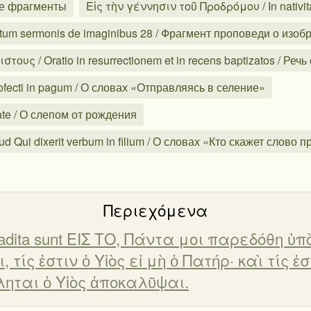
ые фрагменты
Εἰς τὴν γέννησιν τοῦ Προδρόμου / In nativi
um sermonis de imaginibus 28 / Фрагмент проповеди о изоб
ους / Oratio in resurrectionem et in recens baptizatos / Ре
rofecti in pagum / О словах «Отправляясь в селение»
tate / О слепом от рождения
ud Qui dixerit verbum in filium / О словах «Кто скажет слово
Περιεχόμενα
i tradita sunt ΕΙΣ ΤΟ, Πάντα μοι παρεδόθη ὑ
 τίς ἐστιν ὁ Υἱὸς εἰ μὴ ὁ Πατήρ· καὶ τίς ἐ
ύληται ὁ Υἱὸς ἀποκαλῦψαι.