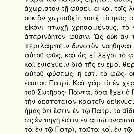
ἀχώριστον τῇ φύσει, εἰ καὶ τοῖς 
οὐκ ἂν χωρισθείη ποτὲ τὸ φῶς το
εἰκόνι πτωχῇ χρησαμένους, τὸ
ἀπερινόητον φύσιν. Ὡς οὐκ ἂν 
περιλάμπειν δυνατὸν νοηθῆναι π
αὐτοῦ φῶς, καὶ ὡς εἰ λέγοι τὸ
καὶ ἐνισχύειν διὰ τῆς ἐν ἐμοὶ θ
αὐτοῦ φύσεως, ἥ ἐστι τὸ φῶς· 
ἑαυτοῦ Πατρί. Καὶ γὰρ τὸ ἐν χε
τοῦ Σωτῆρος· Πάντα, ὅσα ἔχει ὁ Π
τὴν δεσποτείαν κρατεῖν δείκνυσι
ἡμᾶς ὅτι ἔστιν ἐν τῷ Πατρὶ τὸ ἀΐ
ὡς ἐν πηγῇ ἐστιν ἐν αὐτῷ ἀναπαυ
τὰ ἐν τῷ Πατρὶ, ταῦτα καὶ ἐν τῷ