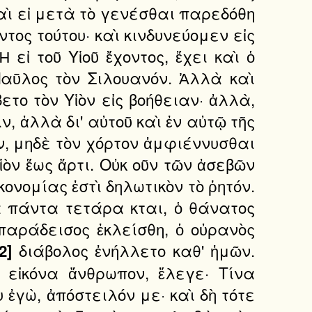
καὶ εἰ μετὰ τὸ γενέσθαι παρεδόθη
τος τούτου· καὶ κινδυνεύομεν εἰς
 εἰ τοῦ Υἱοῦ ἔχοντος, ἔχει καὶ ὁ
 Παῦλος τὸν Σιλουανόν. Ἀλλὰ καὶ
ετο τὸν Υἱὸν εἰς βοήθειαν· ἀλλὰ,
ν, ἀλλὰ δι' αὐτοῦ καὶ ἐν αὐτῷ τῆς
ῆν, μηδὲ τὸν χόρτον ἀμφιέννυσθαι
ἱὸν ἕως ἄρτι. Οὐκ οῦν τῶν ἀσεβῶν
ονομίας ἐστὶ δηλωτικὸν τὸ ῥητόν.
ὰ πάντα τετάρα κται, ὁ θάνατος
παράδεισος ἐκλείσθη, ὁ οὐρανὸς
διάβολος ἐνήλλετο καθ' ἡμῶν.
2]
εἰκόνα ἄνθρωπον, ἔλεγε· Τίνα
 ἐγὼ, ἀπόστειλόν με· καὶ δὴ τότε