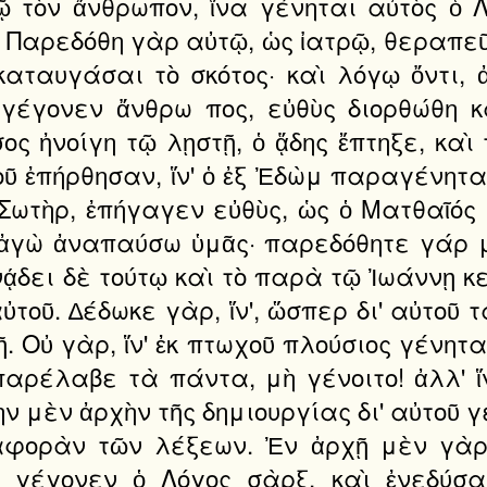
ῷ τὸν ἄνθρωπον, ἵνα γένηται αὐτὸς ὁ 
Παρεδόθη γὰρ αὐτῷ, ὡς ἰατρῷ, θεραπεῦ
καταυγάσαι τὸ σκότος· καὶ λόγῳ ὄντι, 
γέγονεν ἄνθρω πος, εὐθὺς διορθώθη κα
ς ἠνοίγη τῷ λῃστῇ, ὁ ᾅδης ἔπτηξε, καὶ
οῦ ἐπήρθησαν, ἵν' ὁ ἐξ Ἐδὼμ παραγένητ
ωτὴρ, ἐπήγαγεν εὐθὺς, ὡς ὁ Ματθαῖός 
κἀγὼ ἀναπαύσω ὑμᾶς· παρεδόθητε γάρ 
ᾴδει δὲ τούτῳ καὶ τὸ παρὰ τῷ Ἰωάννῃ κε
ὐτοῦ. ∆έδωκε γὰρ, ἵν', ὥσπερ δι' αὐτοῦ
 Οὐ γὰρ, ἵν' ἐκ πτωχοῦ πλούσιος γένηται
 παρέλαβε τὰ πάντα, μὴ γένοιτο! ἀλλ' 
 μὲν ἀρχὴν τῆς δημιουργίας δι' αὐτοῦ γε 
αφορὰν τῶν λέξεων. Ἐν ἀρχῇ μὲν γὰρ δ
 γέγονεν ὁ Λόγος σὰρξ, καὶ ἐνεδύσα