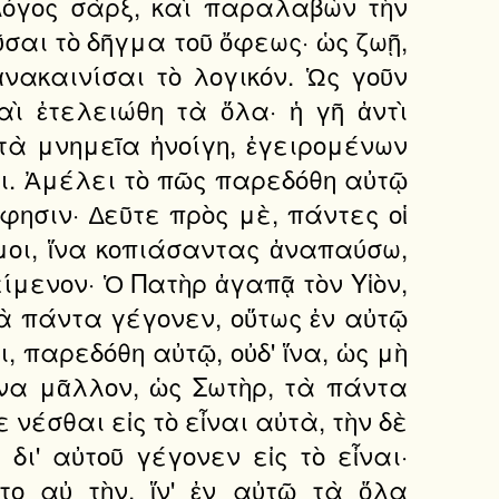
Λόγος σὰρξ, καὶ παραλαβὼν τὴν
σαι τὸ δῆγμα τοῦ ὄφεως· ὡς ζωῇ,
ἀνακαινίσαι τὸ λογικόν. Ὡς γοῦν
ὶ ἐτελειώθη τὰ ὅλα· ἡ γῆ ἀντὶ
 τὰ μνημεῖα ἠνοίγη, ἐγειρομένων
αι. Ἀμέλει τὸ πῶς παρεδόθη αὐτῷ
φησιν· ∆εῦτε πρὸς μὲ, πάντες οἱ
μοι, ἵνα κοπιάσαντας ἀναπαύσω,
ίμενον· Ὁ Πατὴρ ἀγαπᾷ τὸν Υἱὸν,
 τὰ πάντα γέγονεν, οὕτως ἐν αὐτῷ
, παρεδόθη αὐτῷ, οὐδ' ἵνα, ὡς μὴ
ἵνα μᾶλλον, ὡς Σωτὴρ, τὰ πάντα
νέσθαι εἰς τὸ εἶναι αὐτὰ, τὴν δὲ
ι' αὐτοῦ γέγονεν εἰς τὸ εἶναι·
το αὐ τὴν, ἵν' ἐν αὐτῷ τὰ ὅλα