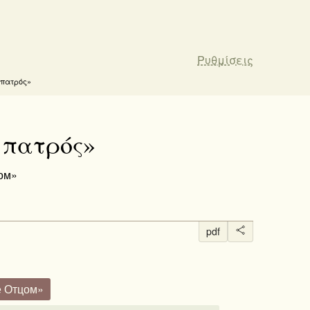
Ρυθμίσεις
 πατρός»
ῦ πατρός»
цом»
pdf
не Отцом»