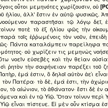
λόγοις οὗτοι μεμηνότες χωρίζουσιν, οὐ
[P
ῦ ἡλίου, ἀλλ' ἔστιν ἐν αὐτῷ φυσικῶς. 
 νοούμενον παραστῆσαι τῷ λόγῳ δεῖ, ἐ
τοίνυν ποτὲ τὸ ἐξ ἡλίου φῶς τὴν οἰκ
αρὰ τοῖς ἐῤῥωμένοις τὸν νοῦν, ἐπειδὴ 
 φῶς· Πάντα καταλάμπειν παρείληφα πα
ερμότητος· οὐ χωρίζειν τις μεμηνὼς νοήσε
οὕτω νοεῖν εὐσεβὲς καὶ τὴν θείαν οὐσί
ρσὶ ῥητὸν τὴν σαφήνειαν παρέξει τοῦ 
ατὴρ, ἐμά ἐστιν, ὃ δηλοῖ αὐτὸν ἀεὶ εἶνα
 τὸν Πατέρα· τὸ δὲ, ἐμά ἐστι, τὴν ἀχώρι
διον, τὸ αἰώνιον, τὸ ἀθάνατον· ἔστι δὲ ἐν
όμενα καὶ ἐν τῷ Υἱῷ. Ὅταν τοίνυν περὶ Υ
 Υἱῷ εἶναι πίστευε. Εἰ μὲν οὖν κτίσμα ἐσ