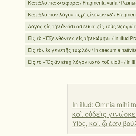
Κατάλοιπα διάφορα / Fragmenta varia / Разн
Κατάλοιπον λόγου περὶ εἰκόνων κδ' / Fragment
Λόγος εἰς τὴν ἀνάστασιν καὶ εἰς τοὺς νεοφώτιστ
Εἰς τὸ «Ἐξελθόντες εἰς τὴν κώμην» / In illud P
Εἰς τὸν ἐκ γενετῆς τυφλόν / In caecum a nativi
Εἰς τὸ «Ὃς ἂν εἴπῃ λόγον κατὰ τοῦ υἱοῦ» / In ill
In illud: Omnia mih
καὶ οὐδεὶς γινώσκει,
Υἱὸς, καὶ ᾧ ἐὰν βο