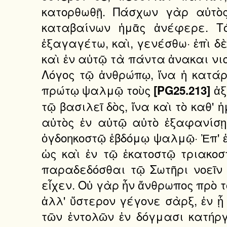
κατορθωθῇ. Πάσχων γὰρ αὐτὸς
καταβαίνων ἡμᾶς ἀνέφερε. Τ
ἐξαγαγέτω, καὶ, γενέσθω· ἐπὶ δ
καὶ ἐν αὐτῷ τὰ πάντα ἀνακαι νισ
Λόγος τῷ ἀνθρώπῳ, ἵνα ἡ κατάρ
πρώτῳ ψαλμῷ τοὺς
ἀξ
[PG25.213]
τῷ βασιλεῖ δὸς, ἵνα καὶ τὸ καθ'
αὐτὸς ἐν αὐτῷ αὐτὸ ἐξαφανίσῃ
ὀγδοηκοστῷ ἑβδόμῳ ψαλμῷ· Ἐπ' ἐ
ὡς καὶ ἐν τῷ ἑκατοστῷ τριακο
παραδεδόσθαι τῷ Σωτῆρι νοεῖν 
εἶχεν. Οὐ γὰρ ἦν ἄνθρωπος πρὸ τ
ἀλλ' ὕστερον γέγονε σὰρξ, ἐν ᾗ
τῶν ἐντολῶν ἐν δόγμασι κατήργη