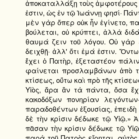
ἀποκαταλλάξῃ τοὺς ἀμφοτέρους ἐν
ἐστιν, ὡς ἐν τῷ Ἰωάννῃ φησί· Πά
μὲν γὰρ ὅπερ οὐκ ἦν ἐγίνετο, π
βούλεται, οὐ κρύπτει, ἀλλὰ διδ
θαυμά ζειν τοῦ λόγου. Οὐ γὰρ ε
δειχθῇ· ἀλλ' ὅτι ἐμά ἐστιν. Ὄντω
ἔχει ὁ Πατὴρ, ἐξεταστέον πάλιν
φαίνεται προσλαμβάνων ἀπὸ τῆς
κτίσεως, οὕτω καὶ πρὸ τῆς κτίσεως
Υἱὸς, ἄρα ἂν τὰ πάντα, ὅσα ἔχε
κακοδόξων πονηρίαν λεγόντω
παραδοθέντων ἐξουσίας, ἐπειδὴ 
δὲ τὴν κρίσιν δέδωκε τῷ Υἱῷ.»
πᾶσαν τὴν κρίσιν δέδωκε τῷ Υἱῷ
παρὰ τοῦ Πατρὸς εἴρηται, αὐτὸς