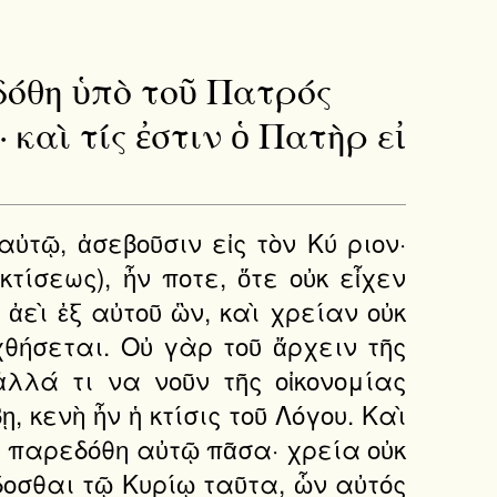
ρεδόθη ὑπὸ τοῦ Πατρός
· καὶ τίς ἐστιν ὁ Πατὴρ εἰ
αὐτῷ, ἀσεβοῦσιν εἰς τὸν Κύ ριον·
τίσεως), ἦν ποτε, ὅτε οὐκ εἶχεν
ὰ ἀεὶ ἐξ αὐτοῦ ὣν, καὶ χρείαν οὐκ
χθήσεται. Οὐ γὰρ τοῦ ἄρχειν τῆς
 ἀλλά τι να νοῦν τῆς οἰκονομίας
, κενὴ ἦν ἡ κτίσις τοῦ Λόγου. Καὶ
ν, παρεδόθη αὐτῷ πᾶσα· χρεία οὐκ
δοσθαι τῷ Κυρίῳ ταῦτα, ὧν αὐτός