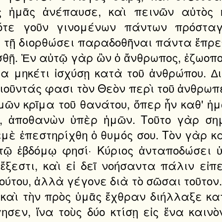
 ἡμᾶς ἀνέπαυσε, καὶ πεινῶν αὐτὸς ἡ
ότε γοῦν γινομένων πάντων πρόσταγμ
ὲ τῇ διορθώσει παραδοθῆναι πάντα ἔπρεπ
θῇ. Ἐν αὐτῷ γὰρ ὢν ὁ ἄνθρωπος, ἐζωοπο
α μηκέτι ἰσχύσῃ κατὰ τοῦ ἀνθρώπου. ∆ι
ιοῦντάς φασι τὸν Θεὸν περὶ τοῦ ἀνθρωπε
 ἡμῶν κρῖμα τοῦ θανάτου, ὅπερ ἦν καθ' ἡ
, ἀποθανὼν ὑπὲρ ἡμῶν. Τοῦτο γὰρ ση
μὲ ἐπεστηρίχθη ὁ θυμός σου. Τὸν γὰρ κ
στῷ ἑβδόμῳ φησί· Κύριος ἀνταποδώσει 
ἔξεστι, καὶ εἰ δεῖ νοήσαντα πάλιν εἰπ
ούτου, ἀλλὰ γέγονε διὰ τὸ σῶσαι τοῦτον. 
 καὶ τὴν πρὸς ὑμᾶς ἔχθραν διήλλαξε κα
σεν, ἵνα τοὺς δύο κτίσῃ εἰς ἕνα καινὸ