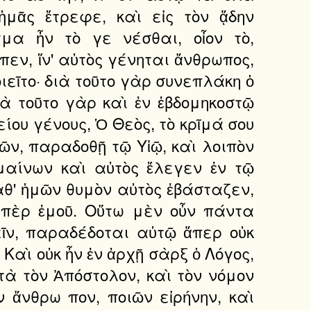
μᾶς ἔτρεφε, καὶ εἰς τὸν ᾅδην
α ἦν τὸ γε νέσθαι, οἶον τὸ,
εν, ἵν' αὐτὸς γένηται ἄνθρωπος,
ιεῖτο· διὰ τοῦτο γὰρ συνεπλάκη ὁ
ὰ τοῦτο γὰρ καὶ ἐν ἑβδομηκοστῷ
ίου γένους, Ὁ Θεὸς, τὸ κρῖμά σου
μῶν, παραδοθῇ τῷ Υἱῷ, καὶ λοιπὸν
μαίνων καὶ αὐτὸς ἔλεγεν ἐν τῷ
αθ' ἡμῶν θυμὸν αὐτὸς ἐβάσταζεν,
ὑπὲρ ἐμοῦ. Οὕτω μὲν οὖν πάντα
εῖν, παραδέδοται αὐτῷ ἅπερ οὐκ
Καὶ οὐκ ἦν ἐν ἀρχῇ σὰρξ ὁ Λόγος,
τὰ τὸν Ἀπόστολον, καὶ τὸν νόμον
ν ἄνθρω πον, ποιῶν εἰρήνην, καὶ