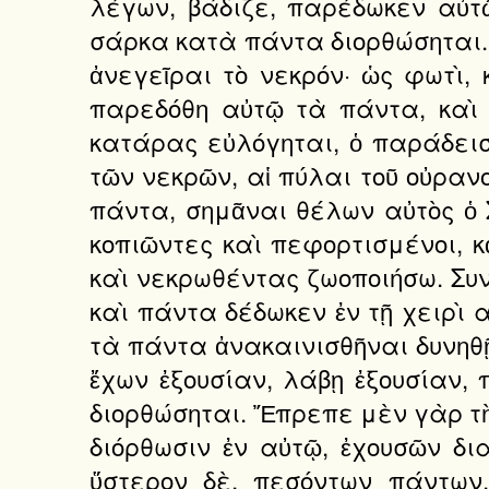
λέγων, βάδιζε, παρέδωκεν αὐτ
σάρκα κατὰ πάντα διορθώσηται. 
ἀνεγεῖραι τὸ νεκρόν· ὡς φωτὶ, 
παρεδόθη αὐτῷ τὰ πάντα, καὶ 
κατάρας εὐλόγηται, ὁ παράδεισο
τῶν νεκρῶν, αἱ πύλαι τοῦ οὐραν
πάντα, σημᾶναι θέλων αὐτὸς ὁ Σ
κοπιῶντες καὶ πεφορτισμένοι, 
καὶ νεκρωθέντας ζωοποιήσω. Συν
καὶ πάντα δέδωκεν ἐν τῇ χειρὶ α
τὰ πάντα ἀνακαινισθῆναι δυνηθῇ.
ἔχων ἐξουσίαν, λάβῃ ἐξουσίαν,
διορθώσηται. Ἔπρεπε μὲν γὰρ τὴν
διόρθωσιν ἐν αὐτῷ, ἐχουσῶν δι
ὕστερον δὲ, πεσόντων πάντων,