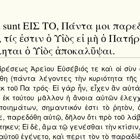
dita sunt ΕΙΣ ΤΟ, Πάντα μοι πα
 τίς ἐστιν ὁ Υἱὸς εἰ μὴ ὁ Πατήρ
ύληται ὁ Υἱὸς ἀποκαλῦψαι.
ἱρέσεως Ἀρείου Εὐσέβιός τε καὶ οἱ σὺν 
 (πάντα λέγοντες τὴν κυριότητα τῆς κ
 ἐκ τοῦ Πα τρός· Εἰ γὰρ ἦν, εἶχεν ἂν αὐτ
 ἐκ τούτου μᾶλλον ἡ ἄνοια αὐτῶν ἐλεγ
ποιημάτων, σημαντικόν ἐστι τὸ ῥητὸν,
, παρεδόθη αὐτῷ, δῆλον ὅτι πρὸ τοῦ λάβῃ
τηκεν; Εἰ δὲ, ἅμα τῷ γενέσθαι τὴν κτίσι
αὐτοῦ ἐγένετο, καὶ περιτ τὸν τὸ παραδί