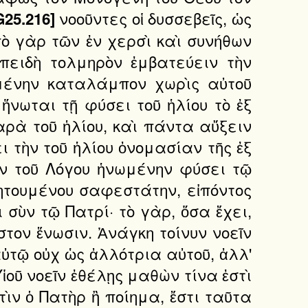
νοοῦντες οἱ δυσσεβεῖς, ὡς
G25.216]
Ἀπὸ γὰρ τῶν ἐν χερσὶ καὶ συνήθων
πειδὴ τολμηρὸν ἐμβατεύειν τὴν
ουμένην καταλάμπον χωρὶς αὐτοῦ
ἥνωται τῇ φύσει τοῦ ἡλίου τὸ ἐξ
ρὰ τοῦ ἡλίου, καὶ πάντα αὔξειν
ι τὴν τοῦ ἡλίου ὀνομασίαν τῆς ἐξ
αν τοῦ Λόγου ἡνωμένην φύσει τῷ
ζητουμένου σαφεστάτην, εἰπόντος
ι σὺν τῷ Πατρί· τὸ γὰρ, ὅσα ἔχει,
στον ἕνωσιν. Ἀνάγκη τοίνυν νοεῖν
 αὐτῷ οὐχ ὡς ἀλλότρια αὐτοῦ, ἀλλ'
ἱοῦ νοεῖν ἐθέλῃς μαθὼν τίνα ἐστὶ
τὶν ὁ Πατὴρ ἢ ποίημα, ἔστι ταῦτα