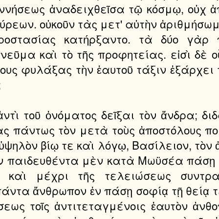
εννήσεως ἀναδειχθεῖσα τῷ κόσμῳ, οὐχ ἁ
ρεων. οὐκοῦν τὰς μετ' αὐτὴν ἀριθμήσωμ
ροστασίας κατήρξαντο. τὰ δύο γὰρ 
εῦμα καὶ τὸ τῆς προφητείας. εἰσὶ δὲ ο
τους φυλάξας τὴν ἑαυτοῦ τάξιν ἐξάρχει
;
 ἀντὶ τοῦ ὀνόματος δεῖξαι τὸν ἄνδρα; 
ας πάντως τὸν μετὰ τοὺς ἀποστόλους πο
 ὑψηλὸν βίῳ τε καὶ λόγῳ, Βασίλειον, τὸν
 τὸν παιδευθέντα μὲν κατὰ Μωϋσέα πάσῃ 
ς καὶ μέχρι τῆς τελειώσεως συντρ
τα ἄνθρωπον ἐν πάσῃ σοφίᾳ τῇ θείᾳ τε 
σεως τοῖς ἀντιτεταγμένοις ἑαυτὸν ἀνθ