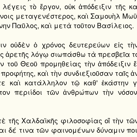
λέγεις τὸ ἔργον, οὐκ ἀπόδειξιν τῆς κα
οις μεταγενέστερος, καὶ Σαμουὴλ Μωϋσ
νην Παῦλος, καὶ μετὰ τοῦτον Βασίλειος.
ιν οὐδὲν ὁ χρόνος δευτερεύων εἰς τὴ
ῆς ἀρετῆς λόγῳ σιωπάσθω τὰ πρεσβεῖα το
 τοῦ Θεοῦ προμηθείας τὴν ἀπόδειξιν ἔ
προφήτης, καὶ τὴν συνδιεξιοῦσαν ταῖς ἀ
τε καὶ κατάλληλον τῷ καθ' ἑκάστην γ
τον περιίδοι τῶν ἀνθρώπων τὴν νόσον
ὲ τῆς Χαλδαϊκῆς φιλοσοφίας οἳ τὴν τῶν
αι δέ τινα τῶν φαινομένων δύναμιν ποιη