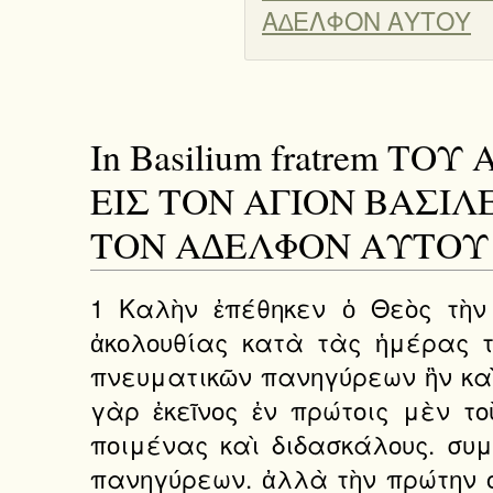
Α∆ΕΛΦΟΝ ΑΥΤΟΥ
In Basilium fratrem 
ΕΙΣ ΤΟΝ ΑΓΙΟΝ ΒΑΣΙ
ΤΟΝ Α∆ΕΛΦΟΝ ΑΥΤΟΥ
1 Καλὴν ἐπέθηκεν ὁ Θεὸς τὴν 
ἀκολουθίας κατὰ τὰς ἡμέρας τ
πνευματικῶν πανηγύρεων ἣν καὶ
γὰρ ἐκεῖνος ἐν πρώτοις μὲν το
ποιμένας καὶ διδασκάλους. συμβ
πανηγύρεων. ἀλλὰ τὴν πρώτην ο