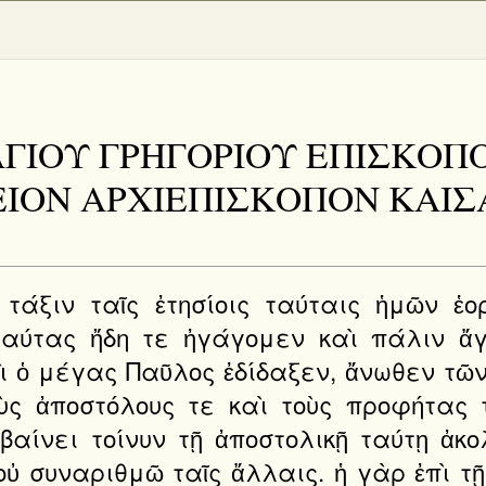
ΤΟΥ ΑΓΙΟΥ ΓΡΗΓΟΡΙΟΥ ΕΠΙΣ
ΛΕΙΟΝ ΑΡΧΙΕΠΙΣΚΟΠΟΝ ΚΑΙ
τάξιν ταῖς ἐτησίοις ταύταις ἡμῶν ἑορ
αύτας ἤδη τε ἠγάγομεν καὶ πάλιν ἄγο
 ὁ μέγας Παῦλος ἐδίδαξεν, ἄνωθεν τῶν 
ὺς ἀποστόλους τε καὶ τοὺς προφήτας τ
αίνει τοίνυν τῇ ἀποστολικῇ ταύτῃ ἀκο
ὐ συναριθμῶ ταῖς ἄλλαις. ἡ γὰρ ἐπὶ τῇ