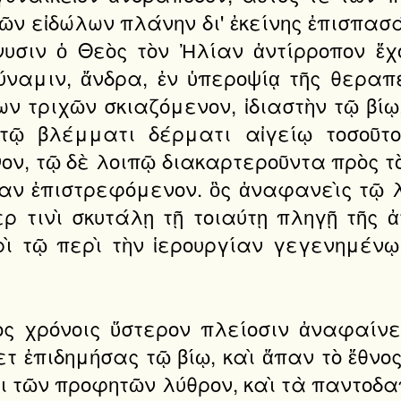
ῶν εἰδώλων πλάνην δι' ἐκείνης ἐπισπα
νυσιν ὁ Θεὸς τὸν Ἠλίαν ἀντίρροπον ἔ
ναμιν, ἄνδρα, ἐν ὑπεροψίᾳ τῆς θεραπ
ν τριχῶν σκιαζόμενον, ἰδιαστὴν τῷ βίῳ
τῷ βλέμματι δέρματι αἰγείῳ τοσοῦτ
ν, τῷ δὲ λοιπῷ διακαρτεροῦντα πρὸς τὸν
αν ἐπιστρεφόμενον. ὃς ἀναφανεὶς τῷ λα
ρ τινὶ σκυτάλῃ τῇ τοιαύτῃ πληγῇ τῆς 
ρὶ τῷ περὶ τὴν ἱερουργίαν γεγενημένῳ
νος χρόνοις ὕστερον πλείοσιν ἀναφαίν
τ ἐπιδημήσας τῷ βίῳ, καὶ ἅπαν τὸ ἔθνος
τι τῶν προφητῶν λύθρον, καὶ τὰ παντοδ