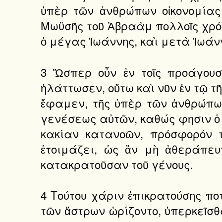
ὑπὲρ τῶν ἀνθρώπων οἰκονομίας 
Μωϋσῆς τοῦ Ἀβραὰμ πολλοῖς χρόν
ὁ μέγας Ἰωάννης, καὶ μετὰ Ἰωάν
3 Ὥσπερ οὖν ἐν τοῖς προάγουσ
ἠλάττωσεν, οὕτω καὶ νῦν ἐν τῷ τ
ἔφαμεν, τῆς ὑπὲρ τῶν ἀνθρώπων
γενέσεως αὐτῶν, καθώς φησιν ὁ 
κακίαν κατανοῶν, πρόσφορόν 
ἑτοιμάζει, ὡς ἂν μὴ ἀθεράπευ
κατακρατοῦσαν τοῦ γένους.
4 Τούτου χάριν ἐπικρατούσης ποτ
τῶν ἄστρων ὡρίζοντο, ὑπερκεῖσθ