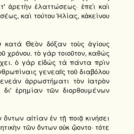
τ' ἀρετὴν ἐλαττώσεως· ἐπεὶ καὶ
έως, καὶ τούτου Ἠλίας, κἀκείνου
ν κατὰ Θεὸν δόξαν τοὺς ἁγίους
ῦ χρόνου. τὸ γὰρ τοιοῦτον, καθὼς
χει. ὁ γὰρ εἰδὼς τὰ πάντα πρὶν
νθρωπίναις γενεαῖς τοῦ διαβόλου
ενεὰν ἀρρωστήματι τὸν ἰατρὸν
 δι' ἐρημίαν τῶν διορθουμένων
 ὄντων αἰτίαν ἐν τῇ ποιᾷ κινήσει
τικὴν τῶν ὄντων οὐκ ᾤοντο· τότε