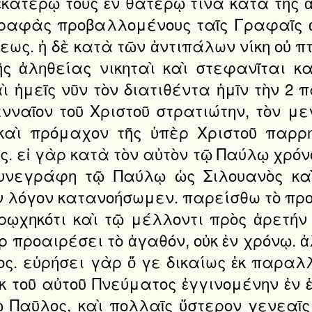
ατέρῳ τοὺς ἐν θατέρῳ τινὰ κατὰ τῆς ἀ
 Γραφὰς προβαλλομένους ταῖς Γραφαῖς 
ως. ἡ δὲ κατὰ τῶν ἀντιπάλων νίκη οὐ πτ
ῆς ἀληθείας νικηταὶ καὶ στεφανῖται κ
αὶ ἡμεῖς νῦν τὸν διατιθέντα ἡμῖν τὴν 2
ενναῖον τοῦ Χριστοῦ στρατιώτην, τὸν μ
 καὶ πρόμαχον τῆς ὑπὲρ Χριστοῦ παρρ
ς. εἰ γὰρ κατὰ τὸν αὐτὸν τῷ Παύλῳ χρό
υνεγράφη τῷ Παύλῳ ὡς Σιλουανὸς καὶ 
ν λόγον κατανοήσωμεν. παρείσθω τὸ προτ
ῳχηκότι καὶ τῷ μέλλοντι πρὸς ἀρετήν 
ὰρ προαιρέσει τὸ ἀγαθόν, οὐκ ἐν χρόνῳ. 
γος. εὑρήσει γὰρ ὅ γε δικαίως ἐκ παρ
κ τοῦ αὐτοῦ Πνεύματος ἐγγινομένην ἐν
ῳ Παῦλος, καὶ πολλαῖς ὕστερον γενεαῖς