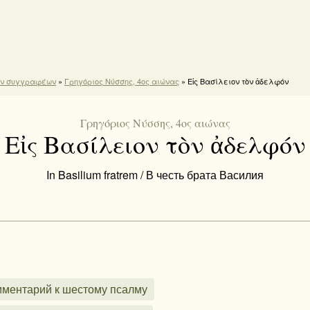
ών συγγραφέων
»
Γρηγόριος Νύσσης, 4ος αιώνας
» Εἰς Βασίλειον τὸν ἀδελφόν
Γρηγόριος Νύσσης, 4ος αιώνας
Εἰς Βασίλειον τὸν ἀδελφόν
In Basilium fratrem / В честь брата Василия
омментарий к шестому псалму