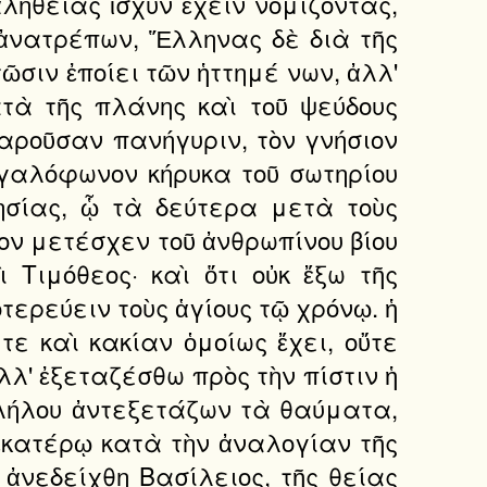
ληθείας ἰσχὺν ἔχειν νομίζοντας,
ἀνατρέπων, Ἕλληνας δὲ διὰ τῆς
ῶσιν ἐποίει τῶν ἡττημέ νων, ἀλλ'
ατὰ τῆς πλάνης καὶ τοῦ ψεύδους
 παροῦσαν πανήγυριν, τὸν γνήσιον
εγαλόφωνον κήρυκα τοῦ σωτηρίου
ησίας, ᾧ τὰ δεύτερα μετὰ τοὺς
νον μετέσχεν τοῦ ἀνθρωπίνου βίου
Τιμόθεος· καὶ ὅτι οὐκ ἔξω τῆς
ερεύειν τοὺς ἁγίους τῷ χρόνῳ. ἡ
τε καὶ κακίαν ὁμοίως ἔχει, οὔτε
ἀλλ' ἐξεταζέσθω πρὸς τὴν πίστιν ἡ
αλλήλου ἀντεξετάζων τὰ θαύματα,
 ἑκατέρῳ κατὰ τὴν ἀναλογίαν τῆς
 ἀνεδείχθη Βασίλειος, τῆς θείας