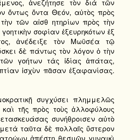
άμενος, ἀνεζήτησε τὸν διὰ τῶν
ὸν ὄντως ὄντα Θεόν, αὐτὸς πρὸς
τὴν τῶν αἰσθ ητηρίων πρὸς τὴν
 γοητικὴν σοφίαν ἐξευρηκότων ἐξ
ντος, ἀνέδειξε τὸν Μωϋσέα τῷ
σκει δὲ πάντως τὸν λόγον ὁ τὴν
 τῶν γοήτων τὰς ἰδίας ἀπάτας,
πτίαν ἰσχὺν πᾶσαν ἐξαφανίσας.
ημοκρατικῇ συγχύσει πλημμελῶς
 καὶ τῆς πρὸς τοὺς ἀλλοφύλους
μετασκευάσας συνήθροισεν αὐτὸ
 μετὰ ταῦτα δὲ πολλαῖς ὕστερον
 πατρῴων ἀπέστη θεσμῶν γυναικὶ