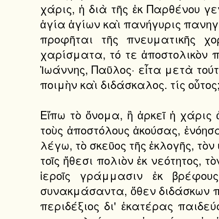
χάρις, ἡ διὰ τῆς ἐκ Παρθένου γ
ἁγία ἁγίων καὶ πανήγυρις πανηγύ
προφῆται τῆς πνευματικῆς χο
χαρίσματα, τό τε ἀποστολικὸν πν
Ἰωάννης, Παῦλος· εἶτα μετὰ τού
ποιμὴν καὶ διδάσκαλος. τίς οὗτος
Εἴπω τὸ ὄνομα, ἢ ἀρκεῖ ἡ χάρις
τοὺς ἀποστόλους ἀκούσας, ἐνόησ
λέγω, τὸ σκεῦος τῆς ἐκλογῆς, τὸν
τοῖς ἤθεσι πολιὸν ἐκ νεότητος,
ἱεροῖς γράμμασιν ἐκ βρέφου
συνακμάσαντα, ὅθεν διδάσκων πάν
περιδέξιος δι' ἑκατέρας παιδεύ