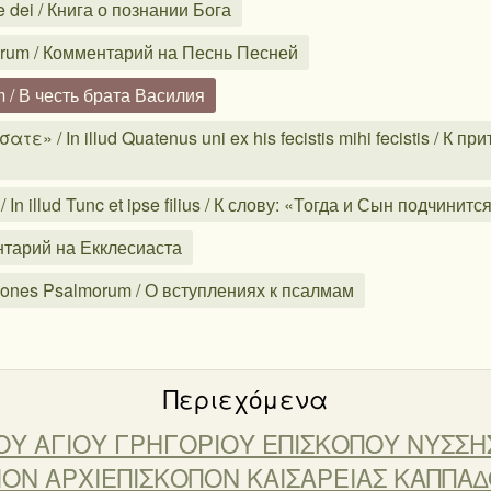
 dei / Книга о познании Бога
orum / Комментарий на Песнь Песней
m / В честь брата Василия
» / In illud Quatenus uni ex his fecistis mihi fecistis / К 
 illud Tunc et ipse filius / К слову: «Тогда и Сын подчинитс
ентарий на Екклесиаста
ones Psalmorum / О вступлениях к псалмам
Περιεχόμενα
em ΤΟΥ ΑΓΙΟΥ ΓΡΗΓΟΡΙΟΥ ΕΠΙΣΚΟΠΟΥ ΝΥΣΣ
ΙΟΝ ΑΡΧΙΕΠΙΣΚΟΠΟΝ ΚΑΙΣΑΡΕΙΑΣ ΚΑΠΠΑ∆