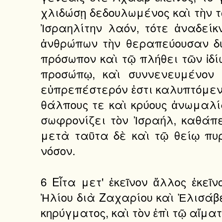
χλιδώσῃ δεδουλωμένος καὶ τὴν τ
Ἰσραηλίτην λαόν, τότε ἀναδείκ
ἀνθρώπων τὴν θεραπεύουσαν δύ
πρόσωπον καὶ τῷ πλήθει τῶν ἰδίω
προσώπῳ, καὶ συννενευμένον 
εὐπρεπέστερόν ἐστι καλυπτόμενο
θάλπους τε καὶ κρύους ἀνωμαλί
σωφρονίζει τὸν Ἰσραήλ, καθάπε
μετὰ ταῦτα δὲ καὶ τῷ θείῳ πυ
νόσον.
6 Εἶτα μετ' ἐκεῖνον ἄλλος ἐκεῖ
Ἠλίου διὰ Ζαχαρίου καὶ Ἐλισάβε
κηρύγματος, καὶ τὸν ἐπὶ τῷ αἵμα