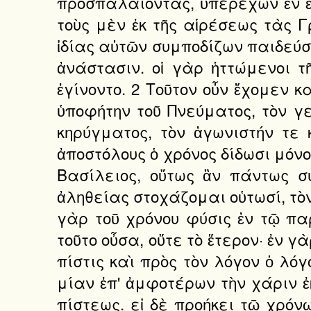
προσπαλαίοντας, ὑπερέχων ἐν ἑκ
τοὺς μὲν ἐκ τῆς αἱρέσεως τὰς
ἰδίας αὐτῶν συμποδίζων παιδεύσε
ἀνάστασιν. οἱ γὰρ ἡττώμενοι τ
ἐγίνοντο. 2 Τοῦτον οὖν ἔχομεν κ
ὑποφήτην τοῦ Πνεύματος, τὸν γ
κηρύγματος, τὸν ἀγωνιστήν τε
ἀποστόλους ὁ χρόνος δίδωσι μόνο
Βασίλειος, οὕτως ἂν πάντως σ
ἀληθείας στοχάζομαι οὑτωσί, τὸ
γὰρ τοῦ χρόνου φύσις ἐν τῷ παρ
τοῦτο οὖσα, οὔτε τὸ ἕτερον· ἐν γ
πίστις καὶ πρὸς τὸν λόγον ὁ λό
μίαν ἐπ' ἀμφοτέρων τὴν χάριν ἐ
πίστεως. εἰ δὲ προήκει τῷ χρόν