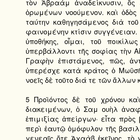
τὸν Ἀβραὰμ ἀναδείκνυσιν, ὃς 
ὁρωμένων νοούμενον. καὶ ὁδὸς 
ταύτην καθηγησάμενος διὰ τοῦ
φαινομένην κτίσιν συγγένειαν. 
ὑποθήκης, οἶμαι, τοῦ ποικίλ
ὑπερβάλλοντι τῆς σοφίας τὴν Α
Γραφὴν ἐπιστάμενος, πῶς, ἀντ
ὑπερέσχε κατὰ κράτος ὁ Μωϋσῆ
νοεῖς δὲ τοῦτο διά τε τῶν ἄλλων 
5 Προϊόντος δὲ τοῦ χρόνου κα
διακειμένων, ὁ Σαμ ουὴλ ἀναφ
ἐπιμιξίας ἀπείργων· εἶτα πρὸ
περὶ ἑαυτῷ ὁμόφυλον τῆς βασιλ
γενεαῖς ὅτε Ἀχαὰβ ἐκεῖνος, τὸ