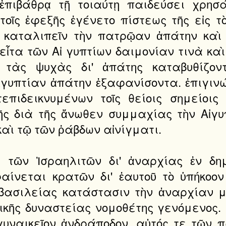
ἐπιβάθρᾳ τῇ τοιαύτῃ παιδεύσει χρησ
τοῖς ἐφεξῆς ἐγένετο πίστεως τῆς εἰς τ
 καταλιπεῖν τὴν πατρῷαν ἀπάτην καὶ 
εἶτα τῶν Αἰ γυπτίων δαιμονίαν τινὰ καὶ
ως τὰς ψυχὰς δι' ἀπάτης καταβυθίζο
ἰγυπτίαν ἀπάτην ἐξαφανίσοντα. ἐπιγινώ
επιδεικνυμένων τοῖς θείοις σημείοις
ς διὰ τῆς ἄνωθεν συμμαχίας τὴν Αἰγυ
καὶ τῷ τῶν ῥάβδων αἰνίγματι.
ὶ τῶν Ἰσραηλιτῶν δι' ἀναρχίας ἐν δ
αίνεται κρατῶν δι' ἑαυτοῦ τὸ ὑπήκοον
ς βασιλείας κατάστασιν τὴν ἀναρχίαν 
ικῆς δυναστείας νομοθέτης γενόμενος.
 γυναικεῖον ἀνδράποδον, αὐτός τε τῶν