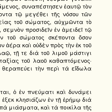
σάμενος, συναπέστησεν ἑαυτῷ τὸν
χοντα τῷ μεγέθει τῆς νόσου τῶν
είας τοῦ σώματος, αὐχμῶντα τὸ
, σεμνὸν προσιδεῖν ἐν ἀμειδεῖ τῷ
ον τοῦ σώματος σκέποντα ὅσον
 ἀέρα καὶ οὐδὲν πρὸς τὴν ἐκ τοῦ
ῷ, τῇ τε διὰ τοῦ λιμοῦ μάστιγι
ἀταξίας τοῦ λαοῦ καθαπτόμενος·
 θεραπεύει τὴν περὶ τὰ εἴδωλα
εται, ὁ ἐν πνεύματι καὶ δυνάμει
 ἐξεκ κλησιάζων ἐν τῇ ἐρήμῳ διὰ
απὰ μιάσματα, καὶ τὰ ποικίλα τῆς