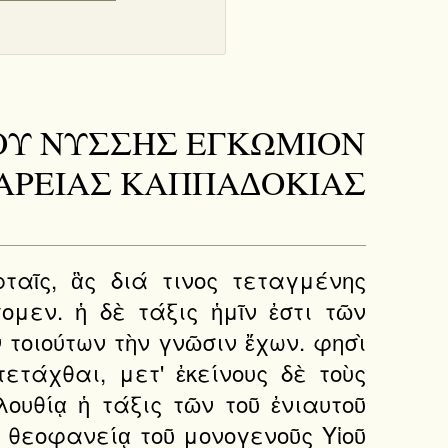
ΚΟΠΟΥ ΝΥΣΣΗΣ ΕΓΚΩΜΙΟΝ
ΣΑΡΕΙΑΣ ΚΑΠΠΑ∆ΟΚΙΑΣ
ταῖς, ἃς διά τινος τεταγμένης
μεν. ἡ δὲ τάξις ἡμῖν ἐστι τῶν
τοιούτων τὴν γνῶσιν ἔχων. φησὶ
ετάχθαι, μετ' ἐκείνους δὲ τοὺς
λουθίᾳ ἡ τάξις τῶν τοῦ ἐνιαυτοῦ
 θεοφανείᾳ τοῦ μονογενοῦς Υἱοῦ