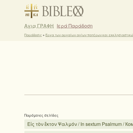
Αγια ΓΡΑΦΗ
Ιερά Παράδοση
Παράδοσις
»
Έργα των αρχαίων αγίων πατέρων και εκκλησιαστικ
Παρόμοιες σελίδες
Εἰς τὸν ἕκτον Ψαλμόν / In sextum Psalmum / К