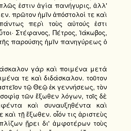
πλῶς ἐστιν ἁγία πανήγυρις, ἀλλ'
εν. πρῶτον ἡμῖν ἀπόστολοί τε καὶ
πάντως περὶ τοὺς αὐτούς ἐστι
ὗτοι· Στέφανος, Πέτρος, Ἰάκωβος,
 τῆς παρούσης ἡμῖν πανηγύρεως ὁ
διδάσκαλον γὰρ καὶ ποιμένα μετὰ
ιμένα τε καὶ διδάσκαλον. τοῦτον
 ἀστεῖον τῷ Θεῷ ἐκ γεννήσεως, τὸν
σοφίᾳ τῶν ἔξωθεν λόγων, τοῖς δὲ
αφέντα καὶ συναυξηθέντα καὶ
καὶ τῇ ἔξωθεν. οἷόν τις ἀριστεὺς
οπλίζων ᾕρει δι' ἀμφοτέρων τοὺς