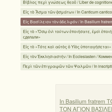
Βίβλος περὶ γνώσεως θεοῦ / Liber de cognitione
Εἰς τὸ ᾎσμα τῶν ᾀσμάτων / In Canticum cantic
Εἰς Βασίλειον τὸν ἀδελφόν / In Basilium fratre
Εἰς τὸ «Ὅσῳ ἑνὶ τούτων ἐποιήσατε, ἐμοὶ ἐποιήσατε
сделали»
Εἰς τὸ «Τότε καὶ αὐτὸς ὁ Υἱὸς ὑποταγήσεται» / In
Εἰς τὸν Ἐκκλησιαστήν / In Ecclesiasten / Комм
Περὶ τῶν ἐπιγραφῶν τῶν Ψαλμῶν / In inscripti
In Basilium fratr
ΤΟΝ ΑΓΙΟΝ ΒΑΣΙΛΕ