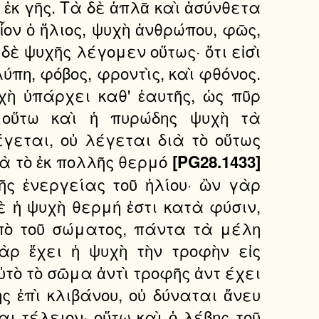
ἐκ γῆς. Τὰ δὲ ἁπλᾶ καὶ ἀσύνθετα
ον ὁ ἥλιος, ψυχὴ ἀνθρώπου, φῶς,
 δὲ ψυχῆς λέγομεν οὕτως· ὅτι εἰσὶ
λύπη, φόβος, φροντὶς, καὶ φθόνος.
χὴ ὑπάρχει καθ' ἑαυτῆς, ὡς πῦρ
 οὕτω καὶ ἡ πυρώδης ψυχὴ τὰ
γεται, οὐ λέγεται διὰ τὸ οὕτως
ιὰ τὸ ἐκ πολλῆς θερμό
[PG28.1433]
ῆς ἐνεργείας τοῦ ἡλίου· ὢν γὰρ
ὲ ἡ ψυχὴ θερμή ἐστι κατὰ φύσιν,
ἀπὸ τοῦ σώματος, πάντα τὰ μέλη
ὰρ ἔχει ἡ ψυχὴ τὴν τροφὴν εἰς
ὐτὸ τὸ σῶμα ἀντὶ τροφῆς ἀντ έχει
ς ἐπὶ κλιβάνου, οὐ δύναται ἄνευ
ι τέλειον· οὕτω καὶ ὁ λέβης τοῦ