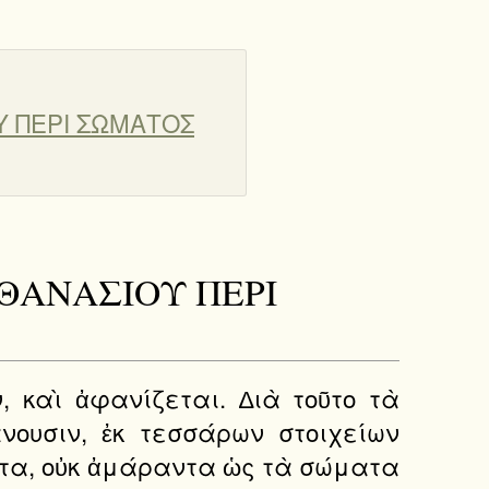
ΟΥ ΠΕΡΙ ΣΩΜΑΤΟΣ
 ΑΘΑΝΑΣΙΟΥ ΠΕΡΙ
, καὶ ἀφανίζεται. ∆ιὰ τοῦτο τὰ
ουσιν, ἐκ τεσσάρων στοιχείων
ήρατα, οὐκ ἀμάραντα ὡς τὰ σώματα