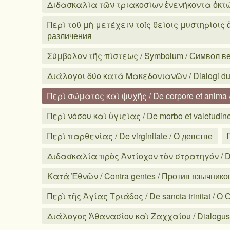
Διδασκαλία τῶν τριακοσίων ἐνενήκοντα ὀκτὼ π
Περὶ τοῦ μὴ μετέχειν τοῖς θείοις μυστηρίοις ἀδι
различения
Σύμβολον τῆς πίστεως / Symbolum / Символ в
Διάλογοι δύο κατὰ Μακεδονιανῶν / Dialogi du
Περὶ σώματος καὶ ψυχῆς / De corpore et anima 
Περὶ νόσου καὶ ὑγιείας / De morbo et valetudin
Περὶ παρθενίας / De virginitate / О девстве
Διδασκαλία πρὸς Ἀντίοχον τὸν στρατηγόν / Do
Κατὰ Ἐθνῶν / Contra gentes / Против язычнико
Περὶ τῆς Ἁγίας Τριάδος / De sancta trinitat / О
Διάλογος Ἀθανασίου καὶ Ζαχχαίου / Dialogus A