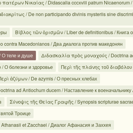
ατέρων Νικαίας / Didascalia cccxviii patrum Nicaenorum 
ακρίτως / De non participando divinis mysteriis sine discri
еры
Βίβλος τῶν ὁρισμῶν / Liber de definitionibus / Книга
o contra Macedonianos / Два диалога против македонян
/ О теле и душе
Διδασκαλία πρὸς μοναχούς / Doctrina a
e / О болезни и здоровье
Περὶ τῆς πλάνης τοῦ διαβόλου / 
Περὶ ἀζύμων / De azymis / О пресных хлебах
ctrina ad Antiochum ducem / Наставление к военачальнику
в
Σύνοψις τῆς Θείας Γραφῆς / Synopsis scripturae sacr
 Святой Троице
thanasii et Zacchaei / Диалог Афанасия и Заххея