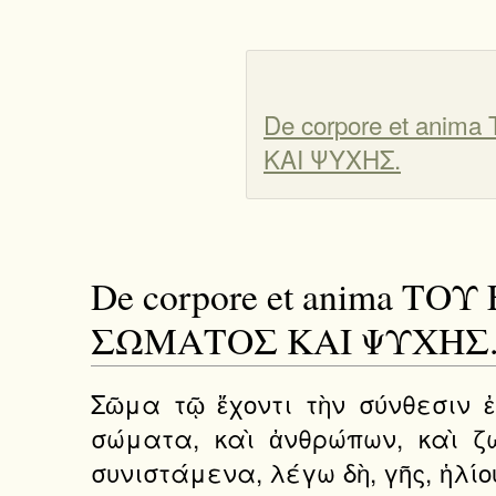
De corpore et ani
ΚΑΙ ΨΥΧΗΣ.
De corpore et anima 
ΣΩΜΑΤΟΣ ΚΑΙ ΨΥΧΗΣ
Σῶμα τῷ ἔχοντι τὴν σύνθεσιν ἐ
σώματα, καὶ ἀνθρώπων, καὶ ζ
συνιστάμενα, λέγω δὴ, γῆς, ἡλίο