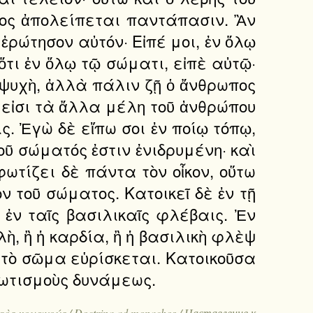
νος ἀπολείπεται παντάπασιν. Ἂν
ἐρώτησον αὐτόν· Εἰπέ μοι, ἐν ὅλῳ
 ὅτι ἐν ὅλῳ τῷ σώματι, εἰπὲ αὐτῷ·
ἡ ψυχὴ, ἀλλὰ πάλιν ζῇ ὁ ἄνθρωπος
ῶς εἰσι τὰ ἄλλα μέλη τοῦ ἀνθρώπου
ις. Ἐγὼ δὲ εἴπω σοι ἐν ποίῳ τόπῳ,
οῦ σώματός ἐστιν ἐνιδρυμένη· καὶ
φωτίζει δὲ πάντα τὸν οἶκον, οὕτω
ν τοῦ σώματος. Κατοικεῖ δὲ ἐν τῇ
 ἐν ταῖς βασιλικαῖς φλέβαις. Ἐν
λὴ, ἢ ἡ καρδία, ἢ ἡ βασιλικὴ φλὲψ
ν τὸ σῶμα εὑρίσκεται. Κατοικοῦσα
 φωτισμοὺς δυνάμεως.
ς μοναχούς / Doctrina ad monachos / Наставление к