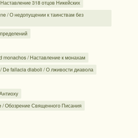
/ Наставление 318 отцов Никейских
mine / О недопущении к таинствам без
 определений
d monachos / Наставление к монахам
De fallacia diaboli / О лживости диавола
 Антиоху
ae / Обозрение Священного Писания