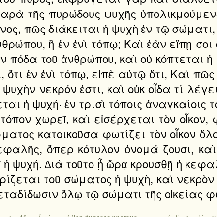
παρὰ τῆς πυρώδους ψυχῆς ὑπολικμούμε
ος, πῶς διάκειται ἡ ψυχὴ ἐν τῷ σώματι, 
θρώπου, ἢ ἐν ἑνὶ τόπῳ; Καὶ ἐὰν εἴπῃ σοι
ὸν πόδα τοῦ ἀνθρώπου, καὶ οὐ κόπτεται 
οι, ὅτι ἐν ἑνὶ τόπῳ, εἰπὲ αὐτῷ ὅτι, Καὶ π
ψυχὴν νεκρόν ἐστι, καὶ οὐκ οἶδα τί λέγε
ται ἡ ψυχή· ἐν τρισὶ τόποις ἀναγκαίοις τ
 τόπον χωρεῖ, καὶ εἰσέρχεται τὸν οἶκον, 
σώματος κατοικοῦσα φωτίζει τὸν οἶκον ὅλο
εφαλῆς, ὅπερ κότυλον ὀνομά ζουσι, καὶ
εῖ ἡ ψυχή. ∆ιὰ τοῦτο ᾗ ὥρᾳ κρουσθῇ ἡ κεφα
ρίζεται τοῦ σώματος ἡ ψυχὴ, καὶ νεκρὸ
, μεταδίδωσιν ὅλῳ τῷ σώματι τῆς οἰκείας
ntra Macedonianos / Два диалога против
Διδασκαλία πρὸ