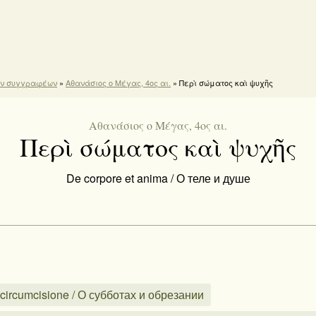
ών συγγραφέων
»
Αθανάσιος ο Μέγας, 4ος αι.
» Περὶ σώματος καὶ ψυχῆς
Αθανάσιος ο Μέγας, 4ος αι.
Περὶ σώματος καὶ ψυχῆς
De corpore et anima / О теле и душе
circumcisione / О субботах и обрезании