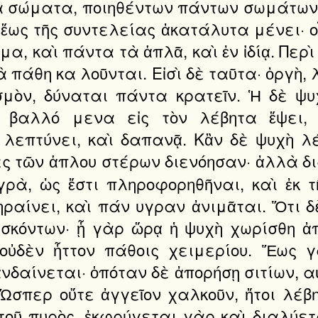
ὰ σώματα, ποιηθέντων πάντων σωμάτων 
ως τῆς συντελείας ἀκατάλυτα μένει· οἷ
α, καὶ πάντα τὰ ἁπλᾶ, καὶ ἐν ἰδίᾳ. Περὶ
 πάθη κα λοῦνται. Εἰσὶ δὲ ταῦτα· ὀργὴ, 
μὸν, δύναται πάντα κρατεῖν. Ἡ δὲ ψυ
 βαλλό μενα εἰς τὸν λέβητα ἕψει,
λεπτύνει, καὶ δαπανᾷ. Κἂν δὲ ψυχὴ λέ
νες τῶν ἁπλου στέρων διενόησαν· ἀλλὰ δ
γρὰ, ὡς ἔστι πληροφορηθῆναι, καὶ ἐκ τ
ραίνει, καὶ πάν υγραν ἀνιμᾶται. Ὅτι δ
ησκόντων· ᾗ γὰρ ὥρᾳ ἡ ψυχὴ χωρίσθη 
 οὐδὲν ἧττον πάθοις χειμερίου. Ἕως γ
νδαίνεται· ὁπόταν δὲ ἀπορήσῃ σιτίων, α
Ὥσπερ οὔτε ἀγγεῖον χαλκοῦν, ἤτοι λέβη
οῦ πυρὸς, ἐκφρύγεται γὰρ καὶ διαλύετα