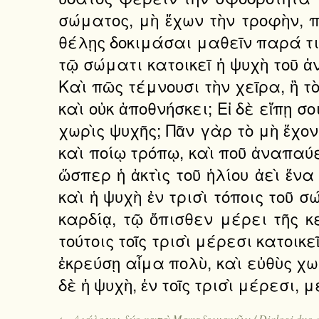
σώματος, μὴ ἔχων τὴν τροφὴν, 
θέλῃς δοκιμάσαι μαθεῖν παρά τιν
τῷ σώματι κατοικεῖ ἡ ψυχὴ τοῦ ἀν
Καὶ πῶς τέμνουσι τὴν χεῖρα, ἢ τ
καὶ οὐκ ἀποθνήσκει; Εἰ δὲ εἴπῃ σ
χωρὶς ψυχῆς; Πᾶν γὰρ τὸ μὴ ἔχον 
καὶ ποίῳ τρόπῳ, καὶ ποῦ ἀναπαύε
ὥσπερ ἡ ἀκτὶς τοῦ ἡλίου ἀεὶ ἕνα
καὶ ἡ ψυχὴ ἐν τρισὶ τόποις τοῦ 
καρδίᾳ, τῷ ὄπισθεν μέρει τῆς κ
τούτοις τοῖς τρισὶ μέρεσι κατοικ
ἐκρεύσῃ αἷμα πολὺ, καὶ εὐθὺς χω
δὲ ἡ ψυχὴ, ἐν τοῖς τρισὶ μέρεσι
← Διάλογοι δύο κατὰ Μακεδονιανῶν / Dialogi duo co