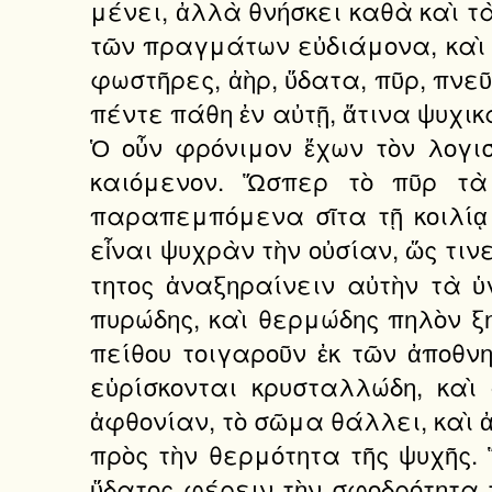
μένει, ἀλλὰ θνήσκει καθὰ καὶ τ
τῶν πραγμάτων εὐδιάμονα, καὶ ἕ
φωστῆρες, ἀὴρ, ὕδατα, πῦρ, πνεῦμ
πέντε πάθη ἐν αὐτῇ, ἅτινα ψυχικὰ
Ὁ οὖν φρόνιμον ἔχων τὸν λογισ
καιόμενον. Ὥσπερ τὸ πῦρ τὰ
παραπεμπόμενα σῖτα τῇ κοιλίᾳ 
εἶναι ψυχρὰν τὴν οὐσίαν, ὥς τι
τητος ἀναξηραίνειν αὐτὴν τὰ ὑ
πυρώδης, καὶ θερμώδης πηλὸν ξη
πείθου τοιγαροῦν ἐκ τῶν ἀποθν
εὑρίσκονται κρυσταλλώδη, καὶ
ἀφθονίαν, τὸ σῶμα θάλλει, καὶ ἀ
πρὸς τὴν θερμότητα τῆς ψυχῆς. 
ὕδατος φέρειν τὴν σφοδρότητα τ