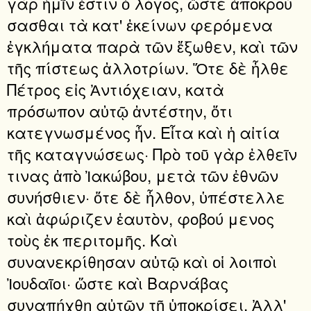
γὰρ ἡμῖν ἐστιν ὁ λόγος, ὥστε ἀποκρού
σασθαι τὰ κατ' ἐκείνων φερόμενα
ἐγκλήματα παρὰ τῶν ἔξωθεν, καὶ τῶν
τῆς πίστεως ἀλλοτρίων. Ὅτε δὲ ἦλθε
Πέτρος εἰς Ἀντιόχειαν, κατὰ
πρόσωπον αὐτῷ ἀντέστην, ὅτι
κατεγνωσμένος ἦν. Εἶτα καὶ ἡ αἰτία
τῆς καταγνώσεως· Πρὸ τοῦ γὰρ ἐλθεῖν
τινας ἀπὸ Ἰακώβου, μετὰ τῶν ἐθνῶν
συνήσθιεν· ὅτε δὲ ἦλθον, ὑπέστελλε
καὶ ἀφώριζεν ἑαυτὸν, φοβού μενος
τοὺς ἐκ περιτομῆς. Καὶ
συνανεκρίθησαν αὐτῷ καὶ οἱ λοιποὶ
Ἰουδαῖοι· ὥστε καὶ Βαρνάβας
συναπήχθη αὐτῶν τῇ ὑποκρίσει. Ἀλλ'