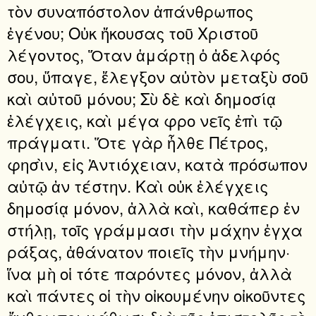
τὸν συναπόστολον ἀπάνθρωπος
ἐγένου; Οὐκ ἤκουσας τοῦ Χριστοῦ
λέγοντος, Ὅταν ἁμάρτῃ ὁ ἀδελφός
σου, ὕπαγε, ἔλεγξον αὐτὸν μεταξὺ σοῦ
καὶ αὐτοῦ μόνου; Σὺ δὲ καὶ δημοσίᾳ
ἐλέγχεις, καὶ μέγα φρο νεῖς ἐπὶ τῷ
πράγματι. Ὅτε γὰρ ἦλθε Πέτρος,
φησὶν, εἰς Ἀντιόχειαν, κατὰ πρόσωπον
αὐτῷ ἀν τέστην. Καὶ οὐκ ἐλέγχεις
δημοσίᾳ μόνον, ἀλλὰ καὶ, καθάπερ ἐν
στήλῃ, τοῖς γράμμασι τὴν μάχην ἐγχα
ράξας, ἀθάνατον ποιεῖς τὴν μνήμην·
ἵνα μὴ οἱ τότε παρόντες μόνον, ἀλλὰ
καὶ πάντες οἱ τὴν οἰκουμένην οἰκοῦντες