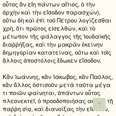
οὗτος ἂν εἴη πάντων αἴτιος, ὁ τὴν
ἀρχὴν καὶ τὴν εἴσοδον παρασχὼν),
οὕτω δὴ καὶ ἐπὶ τοῦ Πέτρου λογίζεσθαι
χρὴ, ὅτι πρῶτος εἰσελθὼν, καὶ τὸ
μέτωπον τῆς φάλαγγος τῆς Ἰουδαϊκῆς
διαῤῥήξας, καὶ τὴν μακρὰν ἐκείνην
δημηγορίαν κατατείνας, οὕτω καὶ τοῖς
ἄλλοις ἀποστόλοις ἔδωκεν εἴσοδον.
Κἂν Ἰωάννης, κἂν Ἰάκωβος, κἂν Παῦλος,
κἂν ἄλλος ὁστισοῦν μετὰ ταῦτα μέγα
τι ποιῶν φαίνηται, ἁπάντων οὗτος
πλεονεκτεῖ, ὁ προοδοποιήσας αὐτῶν τῇ
παῤῥη σίᾳ, καὶ διανοίξας τὴν εἴσοδον,