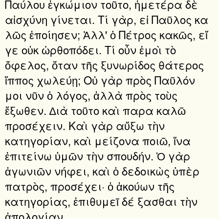
Παύλου ἐγκώμιον τοῦτο, ἡμετέρα δὲ
αἰσχύνη γίνεται. Τί γὰρ, εἰ Παῦλος κα
λῶς ἐποίησεν; Ἀλλ' ὁ Πέτρος κακῶς, εἴ
γε οὐκ ὠρθοπόδει. Τί οὖν ἐμοὶ τὸ
ὄφελος, ὅταν τῆς ξυνωρίδος θάτερος
ἵππος χωλεύῃ; Οὐ γὰρ πρὸς Παῦλόν
μοι νῦν ὁ λόγος, ἀλλὰ πρὸς τοὺς
ἔξωθεν. ∆ιὰ τοῦτο καὶ παρα καλῶ
προσέχειν. Καὶ γὰρ αὔξω τὴν
κατηγορίαν, καὶ μείζονα ποιῶ, ἵνα
ἐπιτείνω ὑμῶν τὴν σπουδήν. Ὁ γὰρ
ἀγωνιῶν νήφει, καὶ ὁ δεδοικὼς ὑπὲρ
πατρὸς, προσέχει· ὁ ἀκούων τῆς
κατηγορίας, ἐπιθυμεῖ δέ ξασθαι τὴν
ἀπολογίαν.