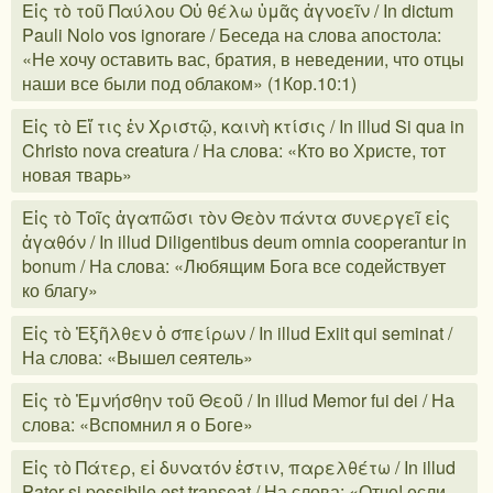
Εἰς τὸ τοῦ Παύλου Οὐ θέλω ὑμᾶς ἀγνοεῖν / In dictum
Pauli Nolo vos ignorare / Беседа на слова апостола:
«Не хочу оставить вас, братия, в неведении, что отцы
наши все были под облаком» (1Кор.10:1)
Εἰς τὸ Εἴ τις ἐν Χριστῷ, καινὴ κτίσις / In illud Si qua in
Christo nova creatura / На слова: «Кто во Христе, тот
новая тварь»
Εἰς τὸ Τοῖς ἀγαπῶσι τὸν Θεὸν πάντα συνεργεῖ εἰς
ἀγαθόν / In illud Diligentibus deum omnia cooperantur in
bonum / На слова: «Любящим Бога все содействует
ко благу»
Εἰς τὸ Ἐξῆλθεν ὁ σπείρων / In illud Exiit qui seminat /
На слова: «Вышел сеятель»
Εἰς τὸ Ἐμνήσθην τοῦ Θεοῦ / In illud Memor fui dei / На
слова: «Вспомнил я о Боге»
Εἰς τὸ Πάτερ, εἰ δυνατόν ἐστιν, παρελθέτω / In illud
Pater si possibile est transeat / На слова: «Отче! если