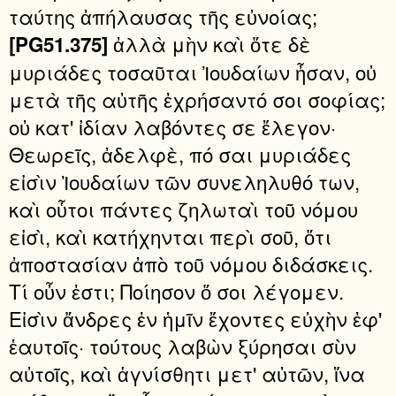
ταύτης ἀπήλαυσας τῆς εὐνοίας;
ἀλλὰ μὴν καὶ ὅτε δὲ
[PG51.375]
μυριάδες τοσαῦται Ἰουδαίων ἦσαν, οὐ
μετὰ τῆς αὐτῆς ἐχρήσαντό σοι σοφίας;
οὐ κατ' ἰδίαν λαβόντες σε ἔλεγον·
Θεωρεῖς, ἀδελφὲ, πό σαι μυριάδες
εἰσὶν Ἰουδαίων τῶν συνεληλυθό των,
καὶ οὗτοι πάντες ζηλωταὶ τοῦ νόμου
εἰσὶ, καὶ κατήχηνται περὶ σοῦ, ὅτι
ἀποστασίαν ἀπὸ τοῦ νόμου διδάσκεις.
Τί οὖν ἐστι; Ποίησον ὅ σοι λέγομεν.
Εἰσὶν ἄνδρες ἐν ἡμῖν ἔχοντες εὐχὴν ἐφ'
ἑαυτοῖς· τούτους λαβὼν ξύρησαι σὺν
αὐτοῖς, καὶ ἁγνίσθητι μετ' αὐτῶν, ἵνα