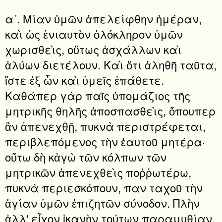
αʹ. Μίαν ὑμῶν ἀπελείφθην ἡμέραν,
καὶ ὡς ἐνιαυτὸν ὁλόκληρον ὑμῶν
χωρισθεὶς, οὕτως ἀσχάλλων καὶ
ἀλύων διετέλουν. Καὶ ὅτι ἀληθῆ ταῦτα,
ἴστε ἐξ ὧν καὶ ὑμεῖς ἐπάθετε.
Καθάπερ γὰρ παῖς ὑπομάζιος τῆς
μητρικῆς θηλῆς ἀποσπασθεὶς, ὅπουπερ
ἂν ἀπενεχθῇ, πυκνὰ περιστρέφεται,
περιβλεπόμενος τὴν ἑαυτοῦ μητέρα·
οὕτω δὴ κἀγὼ τῶν κόλπων τῶν
μητρικῶν ἀπενεχθεὶς ποῤῥωτέρω,
πυκνὰ περιεσκόπουν, παν ταχοῦ τὴν
ἁγίαν ὑμῶν ἐπιζητῶν σύνοδον. Πλὴν
ἀλλ' εἶχον ἱκανὴν τούτων παραμυθίαν,