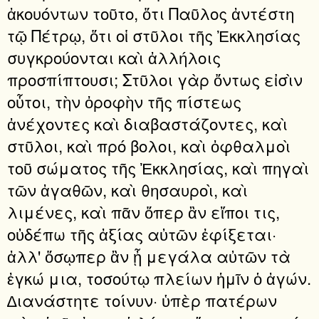
ἀκουόντων τοῦτο, ὅτι Παῦλος ἀντέστη
τῷ Πέτρῳ, ὅτι οἱ στῦλοι τῆς Ἐκκλησίας
συγκρούονται καὶ ἀλλήλοις
προσπίπτουσι; Στῦλοι γὰρ ὄντως εἰσὶν
οὗτοι, τὴν ὀροφὴν τῆς πίστεως
ἀνέχοντες καὶ διαβαστάζοντες, καὶ
στῦλοι, καὶ πρό βολοι, καὶ ὀφθαλμοὶ
τοῦ σώματος τῆς Ἐκκλησίας, καὶ πηγαὶ
τῶν ἀγαθῶν, καὶ θησαυροὶ, καὶ
λιμένες, καὶ πᾶν ὅπερ ἂν εἴποι τις,
οὐδέπω τῆς ἀξίας αὐτῶν ἐφίξεται·
ἀλλ' ὅσῳπερ ἂν ᾖ μεγάλα αὐτῶν τὰ
ἐγκώ μια, τοσούτῳ πλείων ἡμῖν ὁ ἀγών.
∆ιανάστητε τοίνυν· ὑπὲρ πατέρων