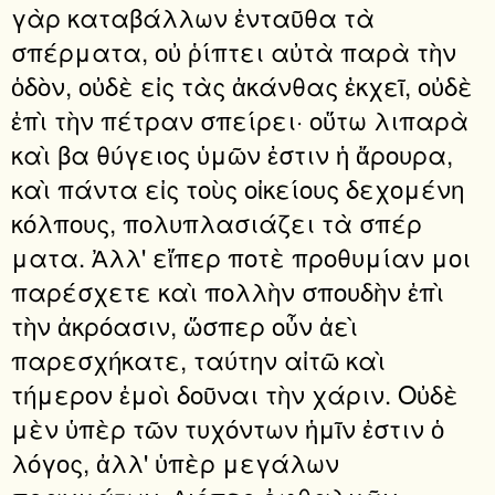
γὰρ καταβάλλων ἐνταῦθα τὰ
σπέρματα, οὐ ῥίπτει αὐτὰ παρὰ τὴν
ὁδὸν, οὐδὲ εἰς τὰς ἀκάνθας ἐκχεῖ, οὐδὲ
ἐπὶ τὴν πέτραν σπείρει· οὕτω λιπαρὰ
καὶ βα θύγειος ὑμῶν ἐστιν ἡ ἄρουρα,
καὶ πάντα εἰς τοὺς οἰκείους δεχομένη
κόλπους, πολυπλασιάζει τὰ σπέρ
ματα. Ἀλλ' εἴπερ ποτὲ προθυμίαν μοι
παρέσχετε καὶ πολλὴν σπουδὴν ἐπὶ
τὴν ἀκρόασιν, ὥσπερ οὖν ἀεὶ
παρεσχήκατε, ταύτην αἰτῶ καὶ
τήμερον ἐμοὶ δοῦναι τὴν χάριν. Οὐδὲ
μὲν ὑπὲρ τῶν τυχόντων ἡμῖν ἐστιν ὁ
λόγος, ἀλλ' ὑπὲρ μεγάλων