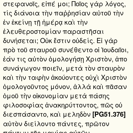
στεφανοῖς, εἰπέ μοι; Ποῖος γὰρ λόγος,
τίς διάνοια τὴν παῤῥησίαν αὐτοῦ τὴν
ἐν ἐκείνῃ τῇ ἡμέρᾳ καὶ τὴν
ἐλευθεροστομίαν παραστῆσαι
δυνήσεται; Οὐκ ἔστιν οὐδείς. Εἰ γὰρ
πρὸ τοῦ σταυροῦ συνέθεντο οἱ Ἰουδαῖοι,
ἐάν τις αὐτὸν ὁμολογήσῃ Χριστὸν, ἀπο
συνάγωγον ποιεῖν, μετὰ τὸν σταυρὸν
καὶ τὴν ταφὴν ἀκούοντες οὐχὶ Χριστὸν
ὁμολογοῦντος μόνον, ἀλλὰ καὶ πᾶσαν
ὁμοῦ τὴν οἰκονομίαν μετὰ πάσης
φιλοσοφίας ἀνακηρύττοντος, πῶς οὐ
διεσπάσαντο, καὶ μεληδὸν
[PG51.376]
αὐτὸν διείλοντο πάντες, πρῶτον
πάντων τῆς μανίας αὐτῶν