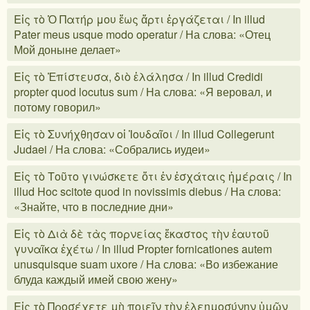
Εἰς τὸ Ὁ Πατήρ μου ἕως ἄρτι ἐργάζεται / In illud
Pater meus usque modo operatur / На слова: «Отец
Мой доныне делает»
Εἰς τὸ Ἐπίστευσα, διὸ ἐλάλησα / In illud Credidi
propter quod locutus sum / На слова: «Я веровал, и
потому говорил»
Εἰς τὸ Συνήχθησαν οἱ Ἰουδαῖοι / In illud Collegerunt
Judaei / На слова: «Собрались иудеи»
Εἰς τὸ Τοῦτο γινώσκετε ὅτι ἐν ἐσχάταις ἡμέραις / In
illud Hoc scitote quod in novissimis diebus / На слова:
«Знайте, что в последние дни»
Εἰς τὸ Διὰ δὲ τὰς πορνείας ἕκαστος τὴν ἑαυτοῦ
γυναῖκα ἐχέτω / In illud Propter fornicationes autem
unusquisque suam uxore / На слова: «Во избежание
блуда каждый имей свою жену»
Εἰς τὸ Προσέχετε μὴ ποιεῖν τὴν ἐλεημοσύνην ὑμῶν