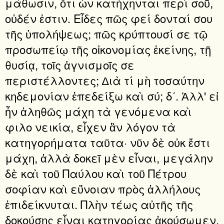
μάθωσιν, ὅτι ὧν κατήχηνται περὶ σοῦ,
οὐδέν ἐστιν. Εἶδες πῶς φεί δονταί σου
τῆς ὑπολήψεως; πῶς κρύπτουσί σε τῷ
προσωπείῳ τῆς οἰκονομίας ἐκείνης, τῇ
θυσίᾳ, τοῖς ἁγνισμοῖς σε
περιστέλλοντες; ∆ιὰ τί μὴ τοσαύτην
κηδεμονίαν ἐπεδείξω καὶ σύ; δʹ. Ἀλλ' εἰ
ἦν ἀληθῶς μάχη τὰ γενόμενα καὶ
φιλο νεικία, εἶχεν ἂν λόγον τὰ
κατηγορήματα ταῦτα· νῦν δὲ οὐκ ἔστι
μάχη, ἀλλὰ δοκεῖ μὲν εἶναι, μεγάλην
δὲ καὶ τοῦ Παύλου καὶ τοῦ Πέτρου
σοφίαν καὶ εὔνοιαν πρὸς ἀλλήλους
ἐπιδείκνυται. Πλὴν τέως αὐτῆς τῆς
δοκούσης εἶναι κατηγορίας ἀκούσωμεν.