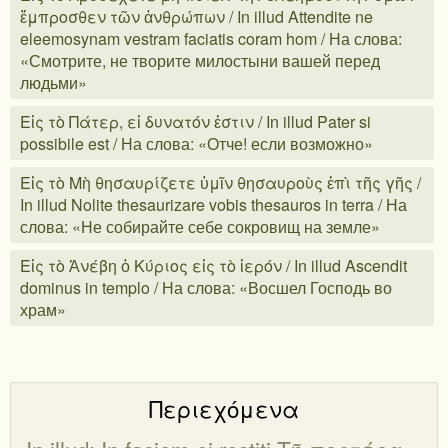
ἔμπροσθεν τῶν ἀνθρώπων / In illud Attendite ne
eleemosynam vestram faciatis coram hom / На слова:
«Смотрите, не творите милостыни вашей перед
людьми»
Εἰς τὸ Πάτερ, εἰ δυνατόν ἐστιν / In illud Pater si
possibile est / На слова: «Отче! если возможно»
Εἰς τὸ Μὴ θησαυρίζετε ὑμῖν θησαυροὺς ἐπὶ τῆς γῆς /
In illud Nolite thesaurizare vobis thesauros in terra / На
слова: «Не собирайте себе сокровищ на земле»
Εἰς τὸ Ἀνέβη ὁ Κύριος εἰς τὸ ἱερόν / In illud Ascendit
dominus in templo / На слова: «Восшел Господь во
храм»
Περιεχόμενα