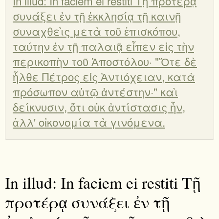
In illud: In faciem ei restiti Τῇ προτέρᾳ
συνάξει ἐν τῇ ἐκκλησίᾳ τῇ καινῇ
συναχθεὶς μετὰ τοῦ ἐπισκόπου,
ταύτην ἐν τῇ παλαιᾷ εἶπεν εἰς τὴν
περικοπὴν τοῦ Ἀποστόλου· "Ὅτε δὲ
ἦλθε Πέτρος εἰς Ἀντιόχειαν, κατὰ
πρόσωπον αὐτῷ ἀντέστην·" καὶ
δείκνυσιν, ὅτι οὐκ ἀντίστασις ἦν,
ἀλλ' οἰκονομία τὰ γινόμενα.
In illud: In faciem ei restiti Τῇ
προτέρᾳ συνάξει ἐν τῇ