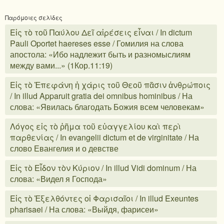
Παρόμοιες σελίδες
Εἰς τὸ τοῦ Παύλου Δεῖ αἱρέσεις εἶναι / In dictum
Pauli Oportet haereses esse / Гомилия на слова
апостола: «Ибо надлежит быть и разномыслиям
между вами...» (1Кор.11:19)
Εἰς τὸ Ἐπεφάνη ἡ χάρις τοῦ Θεοῦ πᾶσιν ἀνθρώποις
/ In illud Apparuit gratia dei omnibus hominibus / На
слова: «Явилась благодать Божия всем человекам»
Λόγος εἰς τὸ ῥῆμα τοῦ εὐαγγελίου καὶ περὶ
παρθενίας / In evangelii dictum et de virginitate / На
слово Евангелия и о девстве
Εἰς τὸ Εἶδον τὸν Κύριον / In illud Vidi dominum / На
слова: «Видел я Господа»
Εἰς τὸ Ἐξελθόντες οἱ Φαρισαῖοι / In illud Exeuntes
pharisaei / На слова: «Выйдя, фарисеи»