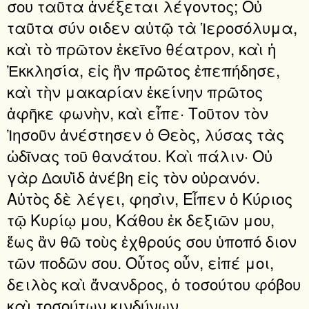
σου ταῦτα ἀνέξεται λέγοντος; Οὐ
ταῦτα σύν οιδεν αὐτῷ τὰ Ἱεροσόλυμα,
καὶ τὸ πρῶτον ἐκεῖνο θέατρον, καὶ ἡ
Ἐκκλησία, εἰς ἣν πρῶτος ἐπεπήδησε,
καὶ τὴν μακαρίαν ἐκείνην πρῶτος
ἀφῆκε φωνὴν, καὶ εἶπε· Τοῦτον τὸν
Ἰησοῦν ἀνέστησεν ὁ Θεὸς, λύσας τὰς
ὠδῖνας τοῦ θανάτου. Καὶ πάλιν· Οὐ
γὰρ ∆αυῒδ ἀνέβη εἰς τὸν οὐρανόν.
Αὐτὸς δὲ λέγει, φησὶν, Εἶπεν ὁ Κύριος
τῷ Κυρίῳ μου, Κάθου ἐκ δεξιῶν μου,
ἕως ἂν θῶ τοὺς ἐχθρούς σου ὑποπό διον
τῶν ποδῶν σου. Οὗτος οὖν, εἰπέ μοι,
δειλὸς καὶ ἄνανδρος, ὁ τοσούτου φόβου
καὶ τοσούτων κινδύνων