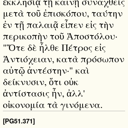
ἐκκλησίᾳ τῇ καινῇ συναχθεὶς
μετὰ τοῦ ἐπισκόπου, ταύτην
ἐν τῇ παλαιᾷ εἶπεν εἰς τὴν
περικοπὴν τοῦ Ἀποστόλου·
"Ὅτε δὲ ἦλθε Πέτρος εἰς
Ἀντιόχειαν, κατὰ πρόσωπον
αὐτῷ ἀντέστην·" καὶ
δείκνυσιν, ὅτι οὐκ
ἀντίστασις ἦν, ἀλλ'
οἰκονομία τὰ γινόμενα.
[PG51.371]