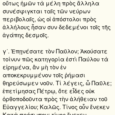
οὕτως ἡμῶν τὰ μέλη πρὸς ἄλληλα
συνέσφιγκται ταῖς τῶν νεύρων
περιβολαῖς, ὡς οἱ ἀπόστολοι πρὸς
ἀλλήλους ἦσαν συν δεδεμένοι τοῖς τῆς
ἀγάπης δεσμοῖς.
γʹ. Ἐπῃνέσατε τὸν Παῦλον; Ἀκούσατε
τοίνυν πῶς κατηγορία ἐστὶ Παύλου τὰ
εἰρημένα, ἂν μὴ τὸν ἐν
αποκεκρυμμένον τοῖς ῥήμασι
θηρεύσωμεν νοῦν. Τί λέγεις, ὦ Παῦλε;
ἐπετίμησας Πέτρῳ, ὅτε εἶδες οὐκ
ὀρθοποδοῦντα πρὸς τὴν ἀλήθειαν τοῦ
Εὐαγγελίου; Καλῶς. Τίνος οὖν ἕνεκεν
Κατὰ πρόσωπον; τίνος ἕνεκεν