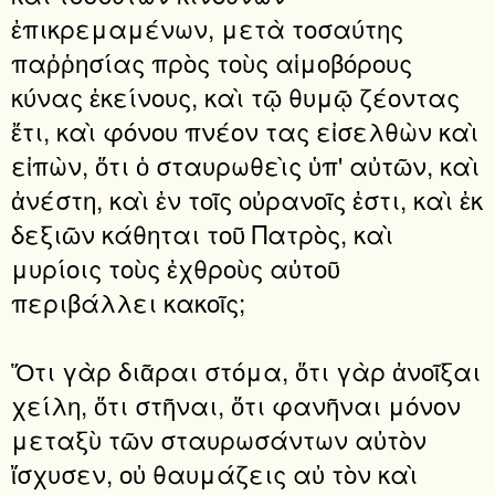
ἐπικρεμαμένων, μετὰ τοσαύτης
παῤῥησίας πρὸς τοὺς αἱμοβόρους
κύνας ἐκείνους, καὶ τῷ θυμῷ ζέοντας
ἔτι, καὶ φόνου πνέον τας εἰσελθὼν καὶ
εἰπὼν, ὅτι ὁ σταυρωθεὶς ὑπ' αὐτῶν, καὶ
ἀνέστη, καὶ ἐν τοῖς οὐρανοῖς ἐστι, καὶ ἐκ
δεξιῶν κάθηται τοῦ Πατρὸς, καὶ
μυρίοις τοὺς ἐχθροὺς αὐτοῦ
περιβάλλει κακοῖς;
Ὅτι γὰρ διᾶραι στόμα, ὅτι γὰρ ἀνοῖξαι
χείλη, ὅτι στῆναι, ὅτι φανῆναι μόνον
μεταξὺ τῶν σταυρωσάντων αὐτὸν
ἴσχυσεν, οὐ θαυμάζεις αὐ τὸν καὶ