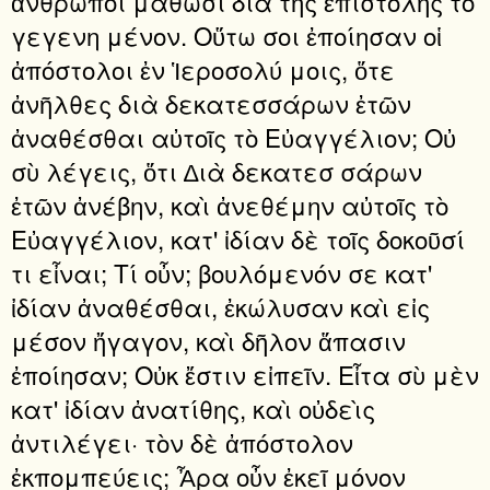
ἄνθρωποι μάθωσι διὰ τῆς ἐπιστολῆς τὸ
γεγενη μένον. Οὕτω σοι ἐποίησαν οἱ
ἀπόστολοι ἐν Ἱεροσολύ μοις, ὅτε
ἀνῆλθες διὰ δεκατεσσάρων ἐτῶν
ἀναθέσθαι αὐτοῖς τὸ Εὐαγγέλιον; Οὐ
σὺ λέγεις, ὅτι ∆ιὰ δεκατεσ σάρων
ἐτῶν ἀνέβην, καὶ ἀνεθέμην αὐτοῖς τὸ
Εὐαγγέλιον, κατ' ἰδίαν δὲ τοῖς δοκοῦσί
τι εἶναι; Τί οὖν; βουλόμενόν σε κατ'
ἰδίαν ἀναθέσθαι, ἐκώλυσαν καὶ εἰς
μέσον ἤγαγον, καὶ δῆλον ἅπασιν
ἐποίησαν; Οὐκ ἔστιν εἰπεῖν. Εἶτα σὺ μὲν
κατ' ἰδίαν ἀνατίθης, καὶ οὐδεὶς
ἀντιλέγει· τὸν δὲ ἀπόστολον
ἐκπομπεύεις; Ἆρα οὖν ἐκεῖ μόνον