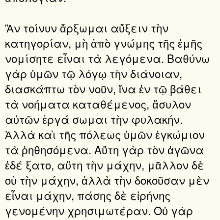
Ἂν τοίνυν ἄρξωμαι αὔξειν τὴν
κατηγορίαν, μὴ ἀπὸ γνώμης τῆς ἐμῆς
νομίσητε εἶναι τὰ λεγόμενα. Βαθύνω
γὰρ ὑμῶν τῷ λόγῳ τὴν διάνοιαν,
διασκάπτω τὸν νοῦν, ἵνα ἐν τῷ βάθει
τὰ νοήματα καταθέμενος, ἄσυλον
αὐτῶν ἐργά σωμαι τὴν φυλακήν.
Ἀλλὰ καὶ τῆς πόλεως ὑμῶν ἐγκώμιον
τὰ ῥηθησόμενα. Αὕτη γὰρ τὸν ἀγῶνα
ἐδέ ξατο, αὕτη τὴν μάχην, μᾶλλον δὲ
οὐ τὴν μάχην, ἀλλὰ τὴν δοκοῦσαν μὲν
εἶναι μάχην, πάσης δὲ εἰρήνης
γενομένην χρησιμωτέραν. Οὐ γὰρ