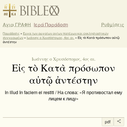
Αγια ΓΡΑΦΗ
Ιερά Παράδοση
Ρυθμίσεις
Παράδοσις
»
Έργα των αρχαίων αγίων πατέρων και εκκλησιαστικών
συγγραφέων
»
Ιωάννης ο Χρυσόστομος, 4ος αι.
» Εἰς τὸ Κατὰ πρόσωπον αὐτῷ
ἀντέστην
Ιωάννης ο Χρυσόστομος, 4ος αι.
Εἰς τὸ Κατὰ πρόσωπον
αὐτῷ ἀντέστην
In illud In faciem ei restiti / На слова: «Я противостал ему
лицем к лицу»
pdf