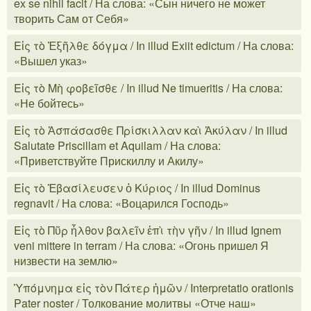
ex se nihil facit / На слова: «Сын ничего не может
творить Сам от Себя»
Εἰς τὸ Ἐξῆλθε δόγμα / In illud Exiit edictum / На слова:
«Вышел указ»
Εἰς τὸ Μὴ φοβεῖσθε / In illud Ne timueritis / На слова:
«Не бойтесь»
Εἰς τὸ Ἀσπάσασθε Πρίσκιλλαν καὶ Ἀκύλαν / In illud
Salutate Priscillam et Aquilam / На слова:
«Приветствуйте Прискиллу и Акилу»
Εἰς τὸ Ἐβασίλευσεν ὁ Κύριος / In illud Dominus
regnavit / На слова: «Воцарился Господь»
Εἰς τὸ Πῦρ ἦλθον βαλεῖν ἐπὶ τὴν γῆν / In illud Ignem
veni mittere in terram / На слова: «Огонь пришел Я
низвести на землю»
Ὑπόμνημα εἰς τὸν Πάτερ ἡμῶν / Interpretatio orationis
Pater noster / Толкование молитвы «Отче наш»