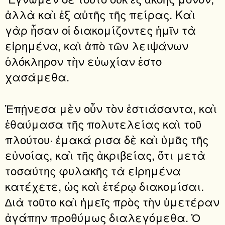
ἀλλὰ καὶ ἐξ αὐτῆς τῆς πείρας. Καὶ
γὰρ ἦσαν οἱ διακομίζοντες ἡμῖν τὰ
εἰρημένα, καὶ ἀπὸ τῶν λειψάνων
ὁλόκληρον τὴν εὐωχίαν ἐστο
χασάμεθα.
Ἐπῄνεσα μὲν οὖν τὸν ἑστιάσαντα, καὶ
ἐθαύμασα τῆς πολυτελείας καὶ τοῦ
πλούτου· ἐμακά ρισα δὲ καὶ ὑμᾶς τῆς
εὐνοίας, καὶ τῆς ἀκριβείας, ὅτι μετὰ
τοσαύτης φυλακῆς τὰ εἰρημένα
κατέχετε, ὡς καὶ ἑτέρῳ διακομίσαι.
∆ιὰ τοῦτο καὶ ἡμεῖς πρὸς τὴν ὑμετέραν
ἀγάπην προθύμως διαλεγόμεθα. Ὁ