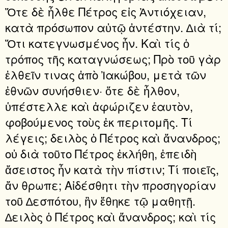
Ὅτε δὲ ἦλθε Πέτρος εἰς Ἀντιόχειαν,
κατὰ πρόσωπον αὐτῷ ἀντέστην. ∆ιὰ τί;
Ὅτι κατεγνωσμένος ἦν. Καὶ τίς ὁ
τρόπος τῆς καταγνώσεως; Πρὸ τοῦ γὰρ
ἐλθεῖν τινας ἀπὸ Ἰακώβου, μετὰ τῶν
ἐθνῶν συνήσθιεν· ὅτε δὲ ἦλθον,
ὑπέστελλε καὶ ἀφώριζεν ἑαυτὸν,
φοβούμενος τοὺς ἐκ περιτομῆς. Τί
λέγεις; δειλὸς ὁ Πέτρος καὶ ἄνανδρος;
οὐ διὰ τοῦτο Πέτρος ἐκλήθη, ἐπειδὴ
ἄσειστος ἦν κατὰ τὴν πίστιν; Τί ποιεῖς,
ἄν θρωπε; Αἰδέσθητι τὴν προσηγορίαν
τοῦ ∆εσπότου, ἣν ἔθηκε τῷ μαθητῇ.
∆ειλὸς ὁ Πέτρος καὶ ἄνανδρος; καὶ τίς