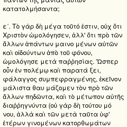
κατατολμήσαντα;
εʹ. Τὸ γὰρ δὴ μέγα τοῦτό ἐστιν, οὐχ ὅτι
Χριστὸν ὡμολόγησεν, ἀλλ' ὅτι πρὸ τῶν
ἄλλων ἁπάντων μαινο μένων αὐτῶν
καὶ οἰδούντων ἀπὸ τοῦ φόνου,
ὡμολόγησε μετὰ παῤῥησίας. Ὥσπερ
οὖν ἐν πολέμῳ καὶ παρατά ξει,
φάλαγγος συμπεφραγμένης, ἐκεῖνον
μάλιστα θαυ μάζομεν τὸν πρὸ τῶν
ἄλλων πηδῶντα, καὶ τὸ μέτωπον αὐτῆς
διαῤῥηγνύντα (οὐ γὰρ δὴ τούτου μό
νου, ἀλλὰ καὶ τῶν μετὰ ταῦτα ὑφ'
ἑτέρων γινομένων κατορθωμάτων