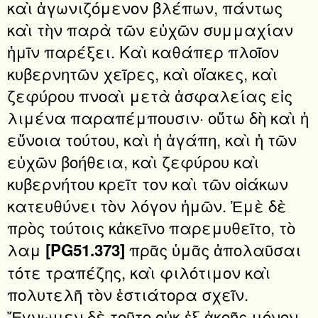
καὶ ἀγωνιζόμενον βλέπων, πάντως
καὶ τὴν παρὰ τῶν εὐχῶν συμμαχίαν
ἡμῖν παρέξει. Καὶ καθάπερ πλοῖον
κυβερνητῶν χεῖρες, καὶ οἴακες, καὶ
ζεφύρου πνοαὶ μετὰ ἀσφαλείας εἰς
λιμένα παραπέμπουσιν· οὕτω δὴ καὶ ἡ
εὔνοια τούτου, καὶ ἡ ἀγάπη, καὶ ἡ τῶν
εὐχῶν βοήθεια, καὶ ζεφύρου καὶ
κυβερνήτου κρεῖτ τον καὶ τῶν οἰάκων
κατευθύνει τὸν λόγον ἡμῶν. Ἐμὲ δὲ
πρὸς τούτοις κἀκεῖνο παρεμυθεῖτο, τὸ
λαμ
πρᾶς ὑμᾶς ἀπολαῦσαι
[PG51.373]
τότε τραπέζης, καὶ φιλότιμον καὶ
πολυτελῆ τὸν ἑστιάτορα σχεῖν.
Ἔγνωμεν δὲ τοῦτο οὐκ ἐξ ἀκοῆς μόνον,