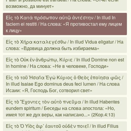
возможно, да минует»
Εἰς τὸ Κατὰ πρόσωπον αὐτῷ ἀντέστην / In illud In
faciem ei restiti / На слова: «Я противостал ему лицем
к лицу»
Εἰς τὸ Χήρα καταλεγέσθω / In illud Vidua eligatur / На
слова: «Вдовица должна быть избираема»
Εἰς τὸ Οὐκ ἐν ἀνθρώπῳ, Κύριε / In illud Domine non est
in homine / На слова: «Не в человеке, Господи»
Εἰς τὸ τοῦ Ἠσαΐα Ἐγὼ Κύριος ὁ Θεὸς ἐποίησα φῶς /
In illud Isaiae Ego dominus deus feci lumen / На слова
Исаии: «Я, Господь Бог, сотворил свет»
Εἰς τὸ Ἔχοντες τὸν αὐτὸ πνεῦμα / In illud Habentes
eundem spiritum / Беседы на слова апостола: «Но,
имея тот же дух веры, как написано...» (2Кор.4:13)
Εἰς τὸ Ὁ Υἱὸς ἀφ᾽ ἑαυτοῦ οὐδὲν ποιεῖ / In illud Filius