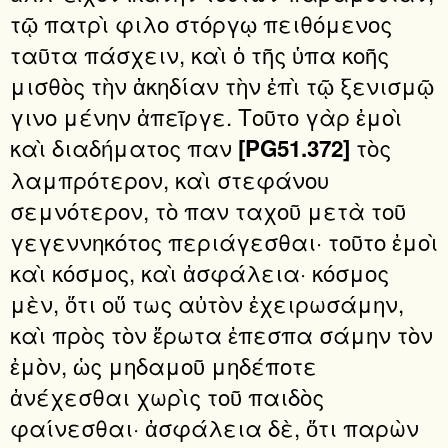
τῷ πατρὶ φιλο στόργῳ πειθόμενος
ταῦτα πάσχειν, καὶ ὁ τῆς ὑπα κοῆς
μισθὸς τὴν ἀκηδίαν τὴν ἐπὶ τῷ ξενισμῷ
γινο μένην ἀπεῖργε. Τοῦτο γὰρ ἐμοὶ
καὶ διαδήματος παν
τὸς
[PG51.372]
λαμπρότερον, καὶ στεφάνου
σεμνότερον, τὸ παν ταχοῦ μετὰ τοῦ
γεγεννηκότος περιάγεσθαι· τοῦτο ἐμοὶ
καὶ κόσμος, καὶ ἀσφάλεια· κόσμος
μὲν, ὅτι οὕ τως αὐτὸν ἐχειρωσάμην,
καὶ πρὸς τὸν ἔρωτα ἐπεσπα σάμην τὸν
ἐμὸν, ὡς μηδαμοῦ μηδέποτε
ἀνέχεσθαι χωρὶς τοῦ παιδὸς
φαίνεσθαι· ἀσφάλεια δὲ, ὅτι παρὼν