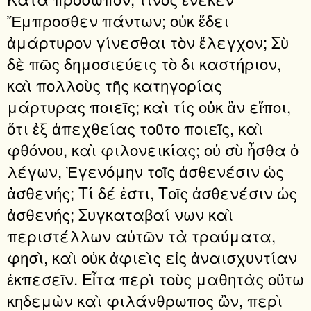
Ἔμπροσθεν πάντων; οὐκ ἔδει
ἀμάρτυρον γίνεσθαι τὸν ἔλεγχον; Σὺ
δὲ πῶς δημοσιεύεις τὸ δι καστήριον,
καὶ πολλοὺς τῆς κατηγορίας
μάρτυρας ποιεῖς; καὶ τίς οὐκ ἂν εἴποι,
ὅτι ἐξ ἀπεχθείας τοῦτο ποιεῖς, καὶ
φθόνου, καὶ φιλονεικίας; οὐ σὺ ἦσθα ὁ
λέγων, Ἐγενόμην τοῖς ἀσθενέσιν ὡς
ἀσθενής; Τί δέ ἐστι, Τοῖς ἀσθενέσιν ὡς
ἀσθενής; Συγκαταβαί νων καὶ
περιστέλλων αὐτῶν τὰ τραύματα,
φησὶ, καὶ οὐκ ἀφιεὶς εἰς ἀναισχυντίαν
ἐκπεσεῖν. Εἶτα περὶ τοὺς μαθητὰς οὕτω
κηδεμὼν καὶ φιλάνθρωπος ὢν, περὶ