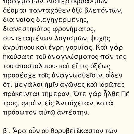
πραγμάτων. ∆ιόπερ ὀφθαλμῶν
δέομαι πανταχόθεν ὀξὺ βλεπόντων,
δια νοίας διεγηγερμένης,
διανεστηκότος φρονήματος,
συντεταμένων λογισμῶν, ψυχῆς
ἀγρύπνου καὶ ἐγρη γορυίας. Καὶ γὰρ
ἠκούσατε τοῦ ἀναγνώσματος πάν τες
τοῦ ἀποστολικοῦ· καὶ εἴ τις ὀξέως
προσέσχε τοῖς ἀναγνωσθεῖσιν, οἶδεν
ὅτι μεγάλοι ἡμῖν ἀγῶνες καὶ ἱδρῶτες
πρόκεινται τήμερον. Ὅτε γὰρ ἦλθε Πέ
τρος, φησὶν, εἰς Ἀντιόχειαν, κατὰ
πρόσωπον αὐτῷ ἀντέστην.
βʹ. Ἆρα οὖν οὐ θορυβεῖ ἕκαστον τῶν