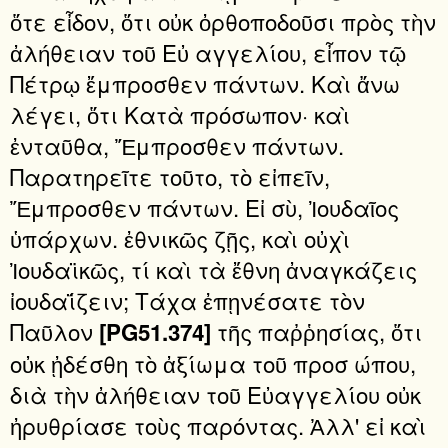
ὅτε εἶδον, ὅτι οὐκ ὀρθοποδοῦσι πρὸς τὴν
ἀλήθειαν τοῦ Εὐ αγγελίου, εἶπον τῷ
Πέτρῳ ἔμπροσθεν πάντων. Καὶ ἄνω
λέγει, ὅτι Κατὰ πρόσωπον· καὶ
ἐνταῦθα, Ἔμπροσθεν πάντων.
Παρατηρεῖτε τοῦτο, τὸ εἰπεῖν,
Ἔμπροσθεν πάντων. Εἰ σὺ, Ἰουδαῖος
ὑπάρχων. ἐθνικῶς ζῇς, καὶ οὐχὶ
Ἰουδαϊκῶς, τί καὶ τὰ ἔθνη ἀναγκάζεις
ἰουδαΐζειν; Τάχα ἐπῃνέσατε τὸν
Παῦλον
τῆς παῤῥησίας, ὅτι
[PG51.374]
οὐκ ᾐδέσθη τὸ ἀξίωμα τοῦ προσ ώπου,
διὰ τὴν ἀλήθειαν τοῦ Εὐαγγελίου οὐκ
ἠρυθρίασε τοὺς παρόντας. Ἀλλ' εἰ καὶ