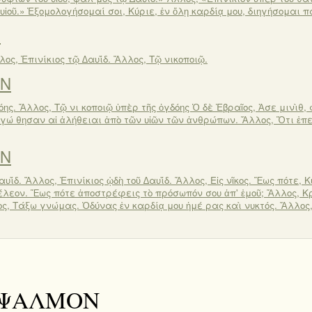
υἱοῦ.» Ἐξομολογήσομαί σοι, Κύριε, ἐν ὅλῃ καρδίᾳ μου, διηγήσομαι
Ν
λος, Ἐπινίκιος τῷ ∆αυΐδ. Ἄλλος, Τῷ νικοποιῷ.
ΟΝ
όης. Ἄλλος, Τῷ νι κοποιῷ ὑπὲρ τῆς ὀγδόης Ὁ δὲ Ἑβραῖος, Ἀσε μινὶθ, 
λιγώ θησαν αἱ ἀλήθειαι ἀπὸ τῶν υἱῶν τῶν ἀνθρώπων. Ἄλλος, Ὅτι ἐπ
ΟΝ
υΐδ. Ἄλλος, Ἐπινίκιος ᾠδὴ τοῦ ∆αυΐδ. Ἄλλος, Εἰς νῖκος. Ἕως πότε, Κ
λεον. Ἕως πότε ἀποστρέφεις τὸ πρόσωπόν σου ἀπ' ἐμοῦ; Ἄλλος, Κρ
ς, Τάξω γνώμας. Ὀδύνας ἐν καρδίᾳ μου ἡμέ ρας καὶ νυκτός. Ἄλλος,
ʹ ΨΑΛΜΟΝ