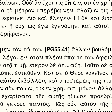
ίνων. Οὐδ' ἂν ἔχοι τις εἰπεῖν, ὅτι ἐν χρ
λίᾳ τὸ μέτρον ὑπερέβαινεν, ἀλαζών τις 
ς ἔφευγε. ∆ιὸ καὶ ἔλεγεν· Εἰ δὲ καὶ ἐ
· ἢ οὐχ ὡς ἐγὼ ἐγενόμην, καὶ αὐτοὶ 
ὑπερήφανον.
ομεν τὸν τὰ τῶν
ἄλλων βουλόμεν
[PG55.41]
ν λέγομεν, ὅταν πλέον ἀπαιτῇ τῶν ὀφε
ιστᾷ τιμῇ, ἕτερον δὲ ἀτιμάζῃ. Τοῦτο δὲ
σκόπει ἐντεῦθεν. Καὶ σὲ ὁ Θεὸς κἀκεῖνον 
αὐτὸν ἐκβάλλεις καὶ ἀποστερεῖς τῆς τιμ
ν σὸν ποιῶν, οὐκ ἐν χρήμασι μόνον, ἀλλὰ
 ἐχαρίσατο· τῆς αὐτῆς ἠξίωσε προεδρί
οῦ γένους παντός. Πῶς οὖν αὐτὸν τῆς 
τὸ κοινὸν ἰδιοποιούμενος; Ἀλλ' οὐχ ὁ μακ