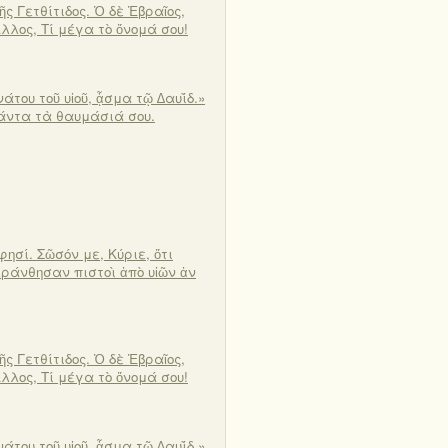
ς Γετθίτιδος. Ὁ δὲ Ἑβραῖος,
λλος, Τί μέγα τὸ ὄνομά σου!
άτου τοῦ υἱοῦ, ᾆσμα τῷ ∆αυΐδ.»
 πάντα τὰ θαυμάσιά σου.
φησί. Σῶσόν με, Κύριε, ὅτι
εράνθησαν πιστοὶ ἀπὸ υἱῶν ἀν
ς Γετθίτιδος. Ὁ δὲ Ἑβραῖος,
λλος, Τί μέγα τὸ ὄνομά σου!
άτου τοῦ υἱοῦ, ᾆσμα τῷ ∆αυΐδ.»