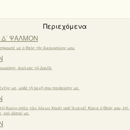
Περιεχόμενα
 ∆ʹ ΨΑΛΜΟΝ
σήκουσέ με ὁ Θεὸς τῆς δικαιοσύνης μου.
Ν
νομούσης, ψαλμὸς τῷ ∆αυΐδ.
έγξῃς με, μηδὲ τῇ ὀργῇ σου παιδεύσῃς με.
Ν
τῷ Κυρίῳ ὑπὲρ τῶν λόγων Χουσὶ υἱοῦ Ἰεμενεῖ. Κύριε ὁ Θεός μου, ἐπὶ
, καὶ ῥῦσαί με.
Ν