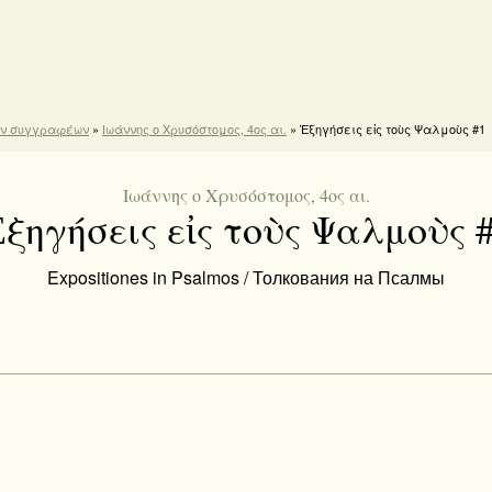
ών συγγραφέων
»
Ιωάννης ο Χρυσόστομος, 4ος αι.
» Ἐξηγήσεις εἰς τοὺς Ψαλμοὺς #1
Ιωάννης ο Χρυσόστομος, 4ος αι.
ξηγήσεις εἰς τοὺς Ψαλμοὺς 
Expositiones in Psalmos / Толкования на Псалмы