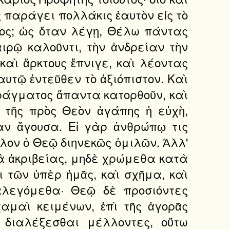
ς παράγει πολλάκις ἑαυτὸν εἰς τὸ
νος; ὡς ὅταν λέγῃ, Θέλω πάντας
αιρῷ καλοῦντι, τὴν ἀνδρείαν τὴν
 καὶ ἄρκτους ἔπνιγε, καὶ λέοντας
αυτῷ ἐντεῦθεν τὸ ἀξιόπιστον. Καὶ
ῦ πράγματος ἅπαντα κατορθοῦν, καὶ
ς τῆς πρὸς Θεὸν ἀγάπης ἡ εὐχὴ,
ίαν ἄγουσα. Εἰ γὰρ ἀνθρώπῳ τις
λον ὁ Θεῷ διηνεκῶς ὁμιλῶν. Ἀλλ'
τὰ ἀκριβείας, μηδὲ χρώμεθα κατὰ
ι τῶν ὑπὲρ ἡμᾶς, καὶ σχῆμα, καὶ
ιαλεγόμεθα· Θεῷ δὲ προσιόντες
μαὶ κειμένων, ἐπὶ τῆς ἀγορᾶς
διαλέξεσθαι μέλλοντες, οὕτω