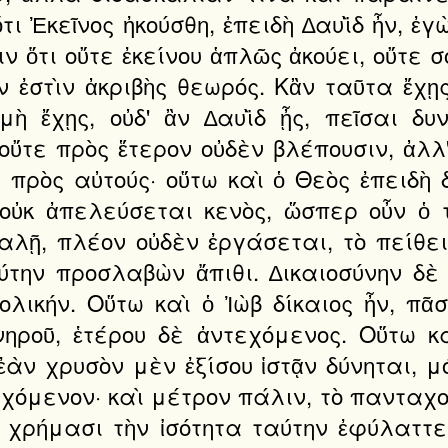
τι Ἐκεῖνος ἠκούσθη, ἐπειδὴ ∆αυῒδ ἦν, ἐγ
ιν ὅτι οὔτε ἐκείνου ἁπλῶς ἀκούει, οὔτε 
ἐστὶν ἀκριβὴς θεωρός. Κἂν ταῦτα ἔχῃς
ὴ ἔχῃς, οὐδ' ἂν ∆αυῒδ ᾖς, πεῖσαι δυ
οὔτε πρὸς ἕτερον οὐδὲν βλέπουσιν, ἀλλ'
πρὸς αὐτούς· οὕτω καὶ ὁ Θεὸς ἐπειδὴ δ
οὐκ ἀπελεύσεται κενὸς, ὥσπερ οὖν ὁ τα
λῇ, πλέον οὐδὲν ἐργάσεται, τὸ πείθειν
ύτην προσλαβὼν ἄπιθι. ∆ικαιοσύνην δὲ
ολικήν. Οὕτω καὶ ὁ Ἰὼβ δίκαιος ἦν, π
ηροῦ, ἑτέρου δὲ ἀντεχόμενος. Οὕτω κα
ἐὰν χρυσὸν μὲν ἐξίσου ἱστᾷν δύνηται, μ
όμενον· καὶ μέτρον πάλιν, τὸ πανταχοῦ 
 χρήμασι τὴν ἰσότητα ταύτην ἐφύλαττε 