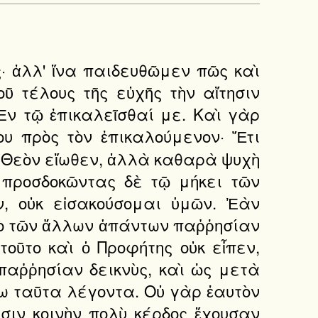
· ἀλλ' ἵνα παιδευθῶμεν πῶς καὶ
ῦ τέλους τῆς εὐχῆς τὴν αἴτησιν
 Ἐν τῷ ἐπικαλεῖσθαί με. Καὶ γὰρ
ου πρὸς τὸν ἐπικαλούμενον· Ἔτι
ν Θεὸν εἴωθεν, ἀλλὰ καθαρὰ ψυχὴ
, προσδοκῶντας δὲ τῷ μήκει τῶν
ν, οὐκ εἰσακούσομαι ὑμῶν. Ἐὰν
ρὸ τῶν ἄλλων ἁπάντων παῤῥησίαν
τοῦτο καὶ ὁ Προφήτης οὐκ εἶπεν,
 παῤῥησίαν δεικνὺς, καὶ ὡς μετὰ
θω ταῦτα λέγοντα. Οὐ γὰρ ἑαυτὸν
σιν κοινὴν πολὺ κέρδος ἔχουσαν