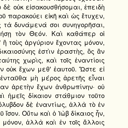
ὼ δὲ οὐκ εἰσακουσθήσομαι, ἐπειδὴ
σοῦ παρακούει εἰκῆ καὶ ὡς ἔτυχεν,
 τὰ δυνάμενά σοι συνηγορῆσαι,
νήσῃ τὸν Θεόν. Καὶ καθάπερ οἱ
 ἢ τοὺς ἀργύριον ἔχοντας μόνον,
ικαιοσύνης ἐστὶν ἐραστὴς, ὃς ἂν
ύτης χωρὶς, καὶ τοῖς ἐναντίοις
 οὐκ ἔχων μεθ' ἑαυτοῦ. Ὥστε εἰ
 ἐνταῦθα μὴ μέρος ἀρετῆς εἶναι
ᾶσαν ἀρετὴν ἔχων ἀνθρωπίνην· οὐ
ὶ ἡμεῖς δίκαιον στάθμιον τοῦτο
όλυβδον δὲ ἐναντίως, ἀλλὰ τὸ ἐν
ἴσον. Οὕτω καὶ ὁ Ἰὼβ δίκαιος ἦν,
μόνον, ἀλλὰ καὶ ἐν τοῖς ἄλλοις