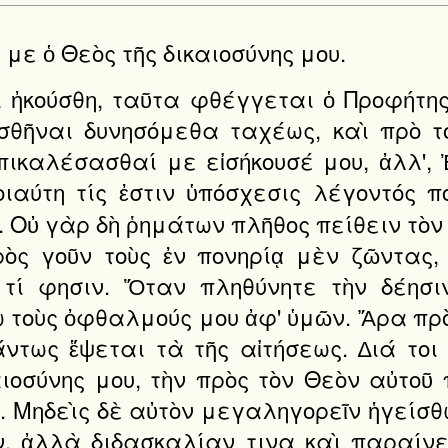
 με ὁ Θεὸς τῆς δικαιοσύνης μου.
ι ἠκούσθη, ταῦτα φθέγγεται ὁ Προφήτης
σθῆναι δυνησόμεθα ταχέως, καὶ πρὸ το
πικαλέσασθαί με εἰσήκουσέ μου, ἀλλ',
ιαύτη τίς ἐστιν ὑπόσχεσις λέγοντός π
ι. Οὐ γὰρ δὴ ῥημάτων πλῆθος πείθειν τὸ
ρὸς γοῦν τοὺς ἐν πονηρίᾳ μὲν ζῶντας
τί φησιν. Ὅταν πληθύνητε τὴν δέησι
ψω τοὺς ὀφθαλμούς μου ἀφ' ὑμῶν. Ἄρα π
άντως ἕψεται τὰ τῆς αἰτήσεως. ∆ιά τοι 
αιοσύνης μου, τὴν πρὸς τὸν Θεὸν αὐτοῦ
. Μηδεὶς δὲ αὐτὸν μεγαληγορεῖν ἡγείσ
, ἀλλὰ διδασκαλίαν τινα καὶ παραίνε