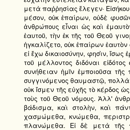
μετὰ παῤῥησίας ἔλεγεν· Εἰσήκουσ
μέσον, οὐκ ἐπαίρων, οὐδὲ φυσῶ
ἀνθρώπους εἶναι ὡς καὶ ἐμαυτὸν
ἑαυτοῦ, τὴν ἐκ τῆς τοῦ Θεοῦ γιν
ἠγκαλίζετο, οὐκ ἐπαίρων ἑαυτὸν 
εἰ ἔχω δικαιοσύνην, φησὶν, ἴσως 
τοῦ μέλλοντος διδόναι εἰδότος
συνήθειαν ἡμῖν ἐμποιοῦσα τῆς 
συγγινόμενος θαυμαστῷ, πολλὰ κ
οὐκ ἴσμεν τῆς εὐχῆς τὸ κέρδος 
τοὺς τοῦ Θεοῦ νόμους. Ἀλλ' ἀνθ
βάδισμα, καὶ στολὴν, καὶ πάν
χασμώμεθα, κνώμεθα, περιστρ
πλανώμεθα. Εἰ δὲ μετὰ τῆς 