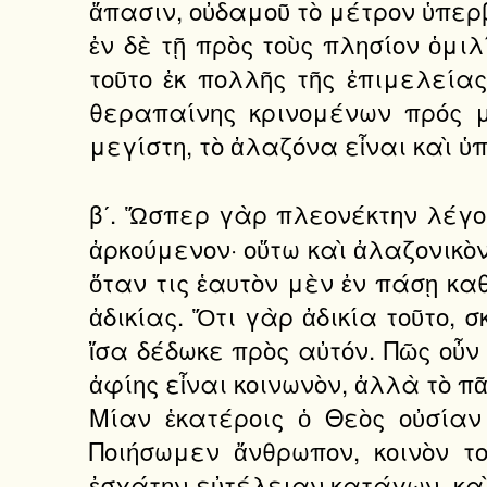
ἅπασιν, οὐδαμοῦ τὸ μέτρον ὑπερβα
ἐν δὲ τῇ πρὸς τοὺς πλησίον ὁμι
τοῦτο ἐκ πολλῆς τῆς ἐπιμελεία
θεραπαίνης κρινομένων πρός με
μεγίστη, τὸ ἀλαζόνα εἶναι καὶ 
βʹ. Ὥσπερ γὰρ πλεονέκτην λέγ
ἀρκούμενον· οὕτω καὶ ἀλαζονικὸ
ὅταν τις ἑαυτὸν μὲν ἐν πάσῃ καθ
ἀδικίας. Ὅτι γὰρ ἀδικία τοῦτο, 
ἴσα δέδωκε πρὸς αὐτόν. Πῶς οὖν 
ἀφίης εἶναι κοινωνὸν, ἀλλὰ τὸ πᾶ
Μίαν ἑκατέροις ὁ Θεὸς οὐσίαν
Ποιήσωμεν ἄνθρωπον, κοινὸν τ
ἐσχάτην εὐτέλειαν κατάγων, καὶ 