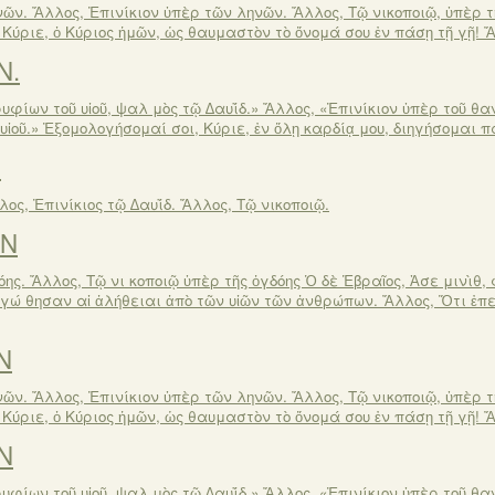
νῶν. Ἄλλος, Ἐπινίκιον ὑπὲρ τῶν ληνῶν. Ἄλλος, Τῷ νικοποιῷ, ὑπὲρ τῆ
ύριε, ὁ Κύριος ἡμῶν, ὡς θαυμαστὸν τὸ ὄνομά σου ἐν πάσῃ τῇ γῇ! Ἄ
Ν.
ρυφίων τοῦ υἱοῦ, ψαλ μὸς τῷ ∆αυΐδ.» Ἄλλος, «Ἐπινίκιον ὑπὲρ τοῦ θαν
υἱοῦ.» Ἐξομολογήσομαί σοι, Κύριε, ἐν ὅλῃ καρδίᾳ μου, διηγήσομαι
Ν
λος, Ἐπινίκιος τῷ ∆αυΐδ. Ἄλλος, Τῷ νικοποιῷ.
ΟΝ
όης. Ἄλλος, Τῷ νι κοποιῷ ὑπὲρ τῆς ὀγδόης Ὁ δὲ Ἑβραῖος, Ἀσε μινὶθ, 
λιγώ θησαν αἱ ἀλήθειαι ἀπὸ τῶν υἱῶν τῶν ἀνθρώπων. Ἄλλος, Ὅτι ἐπ
Ν
νῶν. Ἄλλος, Ἐπινίκιον ὑπὲρ τῶν ληνῶν. Ἄλλος, Τῷ νικοποιῷ, ὑπὲρ τῆ
ύριε, ὁ Κύριος ἡμῶν, ὡς θαυμαστὸν τὸ ὄνομά σου ἐν πάσῃ τῇ γῇ! Ἄ
Ν
ρυφίων τοῦ υἱοῦ, ψαλ μὸς τῷ ∆αυΐδ.» Ἄλλος, «Ἐπινίκιον ὑπὲρ τοῦ θαν