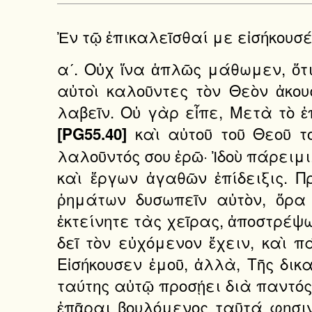
Ἐν τῷ ἐπικαλεῖσθαί με εἰσήκουσέ
αʹ. Οὐχ ἵνα ἁπλῶς μάθωμεν, ὅτ
αὐτοὶ καλοῦντες τὸν Θεὸν ἀκου
λαβεῖν. Οὐ γὰρ εἶπε, Μετὰ τὸ ἐ
καὶ αὐτοῦ τοῦ Θεοῦ το
[PG55.40]
λαλοῦντός σου ἐρῶ· Ἰδοὺ πάρειμ
καὶ ἔργων ἀγαθῶν ἐπίδειξις. Π
ῥημάτων δυσωπεῖν αὐτὸν, ὅρα 
ἐκτείνητε τὰς χεῖρας, ἀποστρέ
δεῖ τὸν εὐχόμενον ἔχειν, καὶ π
Εἰσήκουσεν ἐμοῦ, ἀλλὰ, Τῆς δικ
ταύτης αὐτῷ προσῄει διὰ παντός
ἐπᾶραι βουλόμενος ταῦτά φησιν