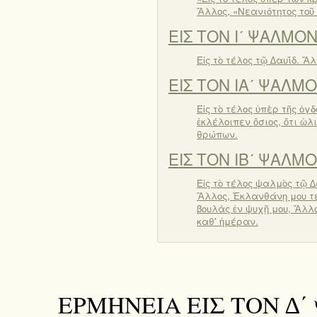
Ἄλλος, «Νεανιότητος τοῦ 
ΕΙΣ ΤΟΝ Ιʹ ΨΑΛΜΟ
Εἰς τὸ τέλος τῷ ∆αυΐδ. Ἄλ
ΕΙΣ ΤΟΝ ΙΑʹ ΨΑΛΜ
Εἰς τὸ τέλος ὑπὲρ τῆς ὀγδ
ἐκλέλοιπεν ὅσιος, ὅτι ὠ
θρώπων.
ΕΙΣ ΤΟΝ ΙΒʹ ΨΑΛΜ
Εἰς τὸ τέλος ψαλμὸς τῷ ∆α
Ἄλλος, Ἐκλανθάνῃ μου τέ
βουλὰς ἐν ψυχῇ μου, Ἄλλο
καθ' ἡμέραν.
ΕΡΜΗΝΕΙΑ ΕΙΣ ΤΟΝ ∆