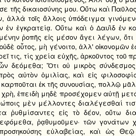
ε τῆς δικαιοσύνης μου. Οὕτω καὶ Παῦλο
ν, ἀλλὰ τοῖς ἄλλοις ὑπόδειγμα γινόμε
 ἐν ἐγκρατείᾳ. Οὕτω καὶ ὁ ∆αυῒδ ἐν κ
ομένην ῥοπῆς εἰς μέσον ἄγει λέγων, ὅτι
οὐδὲ οὗτος, μὴ γένοιτο, ἀλλ' οἰκονομῶν ἑ
ἐρεῖ τις, τίς χρεία εὐχῆς, ἀρκοῦντος το
 ὧν δεόμεθα; Ὅτι οὐ μικρὸς σύνδεσμο
πρὸς αὐτὸν ὁμιλίας, καὶ εἰς φιλοσοφ
αρποῦται ἐκ τῆς συνουσίας, πολλῷ μᾶλ
ὡς χρὴ, ἐπειδὴ μηδὲ προσέχομεν αὐτῇ με
ρώποις μὲν μέλλοντες διαλέγεσθαί τισ
τα ῥυθμίσαντες εἰς τὸ δέον, οὕτω δ
εφόμεθα, ῥᾳθυμοῦμεν· τῶν γονάτων χα
προσηκούσης εὐλαβείας, καὶ ὡς Θεῷ 