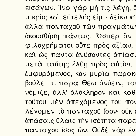
εἰσάγων. Ἵνα γὰρ μή τις λέγῃ, ὅ
μικρὸς καὶ εὐτελής εἰμι· δείκνυσ
ἀλλὰ πανταχοῦ τῶν πραγμάτων 
ἀκουσθήσῃ πάντως. Ὥσπερ ἂν μ
φιλοχρήματοι οὔτε πρὸς ἀξίαν, 
καὶ ὡς πάντα ἀνύσοντες ἀπίασι 
μετὰ ταύτης ἔλθῃ πρὸς αὐτὸν, 
ἐμφυρόμενος, κἂν μυρία παρακα
βούλει τι παρὰ Θεῷ ἀνύειν, τα
νόμιζε, ἀλλ' ὁλόκληρον καὶ καθ
τούτου μὲν ἀπεχόμενος τοῦ πον
λέγομεν τὸ πανταχοῦ ἴσον· οὐκ 
ἁπάσαις ὕλαις τὴν ἰσότητα παρεχ
πανταχοῦ ἴσος ὤν. Οὐδὲ γὰρ ἐν