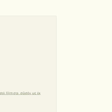
 σοὶ ἤλπισα· σῶσόν με ἐκ