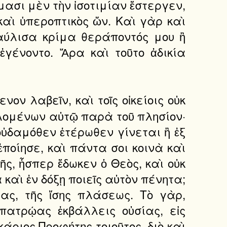
ήμασι μὲν τὴν ἰσοτιμίαν ἔστεργεν,
καὶ ὑπεροπτικὸς ὤν. Καὶ γὰρ καὶ
φαύλισα κρίμα θεράποντός μου ἢ
ἐγένοντο. Ἄρα καὶ τοῦτο ἀδικία
ον λαβεῖν, καὶ τοῖς οἰκείοις οὐκ
ιλομένων αὐτῷ παρὰ τοῦ πλησίον·
 οὐδαμόθεν ἑτέρωθεν γίνεται ἢ ἐξ
ἐποίησε, καὶ πάντα σοι κοινὰ καὶ
ῆς, ἧσπερ ἔδωκεν ὁ Θεὸς, καὶ οὐκ
 καὶ ἐν δόξῃ ποιεῖς αὐτὸν πένητα;
ας, τῆς ἴσης πλάσεως. Τὸ γὰρ,
πατρῴας ἐκβάλλεις οὐσίας, εἰς
άριος Προφήτης τοιοῦτος· διὸ καὶ