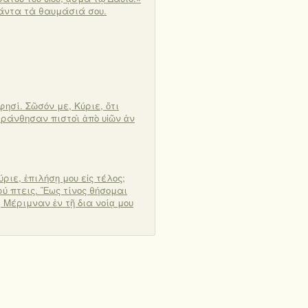
 πάντα τὰ θαυμάσιά σου.
φησί. Σῶσόν με, Κύριε, ὅτι
εράνθησαν πιστοὶ ἀπὸ υἱῶν ἀν
ύριε, ἐπιλήσῃ μου εἰς τέλος;
ύ πτεις. Ἕως τίνος θήσομαι
 Μέριμναν ἐν τῇ δια νοίᾳ μου