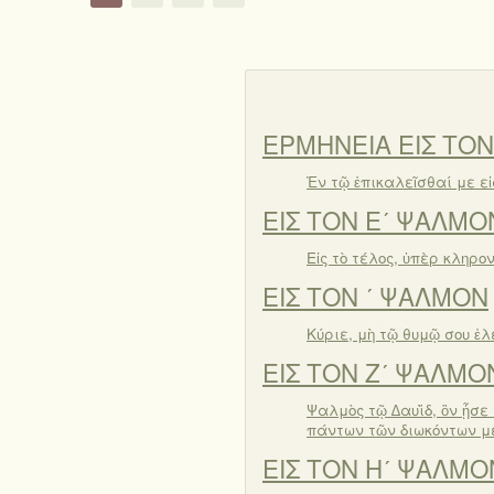
ΕΡΜΗΝΕΙΑ ΕΙΣ ΤΟΝ
Ἐν τῷ ἐπικαλεῖσθαί με εἰ
ΕΙΣ ΤΟΝ Εʹ ΨΑΛΜΟ
Εἰς τὸ τέλος, ὑπὲρ κληρο
ΕΙΣ ΤΟΝ ʹ ΨΑΛΜΟΝ
Κύριε, μὴ τῷ θυμῷ σου ἐλ
ΕΙΣ ΤΟΝ Ζʹ ΨΑΛΜΟ
Ψαλμὸς τῷ ∆αυῒδ, ὃν ᾖσε 
πάντων τῶν διωκόντων με
ΕΙΣ ΤΟΝ Ηʹ ΨΑΛΜΟ