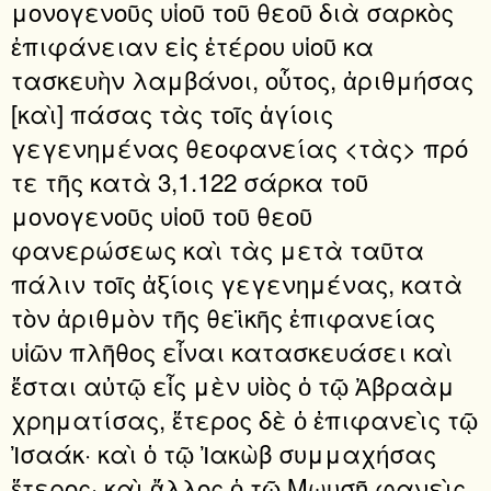
μονογενοῦς υἱοῦ τοῦ θεοῦ διὰ σαρκὸς
ἐπιφάνειαν εἰς ἑτέρου υἱοῦ κα
τασκευὴν λαμβάνοι, οὗτος, ἀριθμήσας
[καὶ] πάσας τὰς τοῖς ἁγίοις
γεγενημένας θεοφανείας <τὰς> πρό
τε τῆς κατὰ 3,1.122 σάρκα τοῦ
μονογενοῦς υἱοῦ τοῦ θεοῦ
φανερώσεως καὶ τὰς μετὰ ταῦτα
πάλιν τοῖς ἀξίοις γεγενημένας, κατὰ
τὸν ἀριθμὸν τῆς θεϊκῆς ἐπιφανείας
υἱῶν πλῆθος εἶναι κατασκευάσει καὶ
ἔσται αὐτῷ εἷς μὲν υἱὸς ὁ τῷ Ἀβραὰμ
χρηματίσας, ἕτερος δὲ ὁ ἐπιφανεὶς τῷ
Ἰσαάκ· καὶ ὁ τῷ Ἰακὼβ συμμαχήσας
ἕτερος· καὶ ἄλλος ὁ τῷ Μωυσῇ φανεὶς