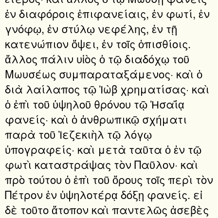
ἐν διαφόροις ἐπιφανείαις, ἐν φωτί, ἐν
γνόφῳ, ἐν στύλῳ νεφέλης, ἐν τῇ
κατενώπιον ὄψει, ἐν τοῖς ὀπισθίοις.
ἄλλος πάλιν υἱὸς ὁ τῷ διαδόχῳ τοῦ
Μωυσέως συμπαραταξάμενος· καὶ ὁ
διὰ λαίλαπος τῷ Ἰὼβ χρηματίσας· καὶ
ὁ ἐπὶ τοῦ ὑψηλοῦ θρόνου τῷ Ἠσαΐᾳ
φανείς· καὶ ὁ ἀνθρωπικῷ σχήματι
παρὰ τοῦ Ἰεζεκιὴλ τῷ λόγῳ
ὑπογραφείς· καὶ μετὰ ταῦτα ὁ ἐν τῷ
φωτὶ καταστράψας τὸν Παῦλον· καὶ
πρὸ τούτου ὁ ἐπὶ τοῦ ὄρους τοῖς περὶ τὸν
Πέτρον ἐν ὑψηλοτέρᾳ δόξῃ φανείς. εἰ
δὲ τοῦτο ἄτοπον καὶ παντελῶς ἀσεβὲς