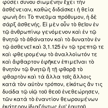
φύσει συνου σιωμένην ἔχει τὴν
ἀσθένειαν, καθὼς διδάσκει ἡ θεία
φωνὴ ὅτι Τὸ πνεῦμα πρόθυμον, ἡ δὲ
σὰρξ ἀσθενής. Εἰ μὲν οὖν τὸ θεῖον ἐν
τῷ ἀνθρωπίνῳ γενόμενον καὶ ἐν τῷ
θνητῷ τὸ ἀθάνατον καὶ τὸ δυνατὸν ἐν
τῷ ἀσθενεῖ καὶ 3,1.125 ἐν τῷ τρεπτῷ τε
καὶ φθειρομένῳ τὸ ἀναλλοίωτόν τε
καὶ ἄφθαρτον ἐφῆκεν ἐπιμεῖναι τὸ
θνητὸν τῷ θνητῷ ἢ τῇ φθορᾷ τὸ
φθαρτὸν καὶ τὰ ἄλλα τοῖς ἄλλοις
κατὰ τὸν αὐτὸν τρόπον, εἰκότως ἄν τις
δυάδα τῷ υἱῷ τοῦ θεοῦ ἐνεθεώρησεν,
τῶν κατὰ τὸ ἐναντίον θεωρουμένων
ἑκάτερον ἰδιαζόντως ἐφ' ἑαυτοῦ