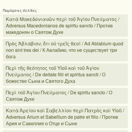
Παρόμοιες σελίδες
Κατὰ Μακεδονιανῶν περὶ τοῦ Ἁγίου Πνεύματος /
Adversus Macedonianos de spiritu sancto / Против
македонян о Святом Духе
Πρὸς Ἀβλάβιον, ὅτι οὐ τρεῖς θεοί / Ad Ablabium quod
non sint tres dei / К Авлабию, что не существует три
бога
Περὶ τῆς θεότητος τοῦ Υἱοῦ καὶ τοῦ Ἁγίου
Πνεύματος / De deitate filii et spiritus sancti / О
божестве Сына и Святого Духа
Περὶ τοῦ Ἁγίου Πνεύματος / De spiritu sancto / О
Святом Духе
Κατὰ Ἀρείου καὶ Σαβελλίου περὶ Πατρὸς καὶ Υἱοῦ /
Adversus Arium et Sabellium de patre et filio / Против
Ария и Савеллия о Отце и Сыне