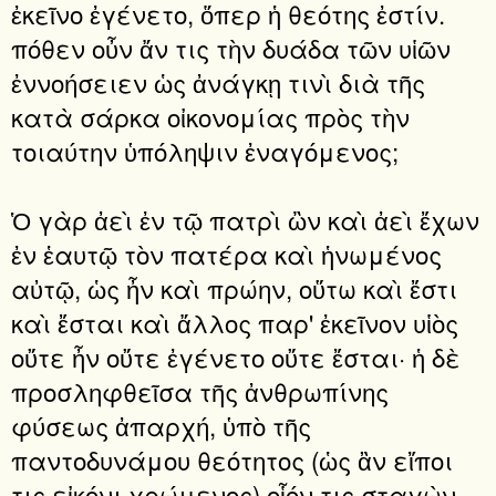
ἐκεῖνο ἐγένετο, ὅπερ ἡ θεότης ἐστίν.
πόθεν οὖν ἄν τις τὴν δυάδα τῶν υἱῶν
ἐννοήσειεν ὡς ἀνάγκῃ τινὶ διὰ τῆς
κατὰ σάρκα οἰκονομίας πρὸς τὴν
τοιαύτην ὑπόληψιν ἐναγόμενος;
Ὁ γὰρ ἀεὶ ἐν τῷ πατρὶ ὢν καὶ ἀεὶ ἔχων
ἐν ἑαυτῷ τὸν πατέρα καὶ ἡνωμένος
αὐτῷ, ὡς ἦν καὶ πρώην, οὕτω καὶ ἔστι
καὶ ἔσται καὶ ἄλλος παρ' ἐκεῖνον υἱὸς
οὔτε ἦν οὔτε ἐγένετο οὔτε ἔσται· ἡ δὲ
προσληφθεῖσα τῆς ἀνθρωπίνης
φύσεως ἀπαρχή, ὑπὸ τῆς
παντοδυνάμου θεότητος (ὡς ἂν εἴποι
τις εἰκόνι χρώμενος) οἷόν τις σταγὼν