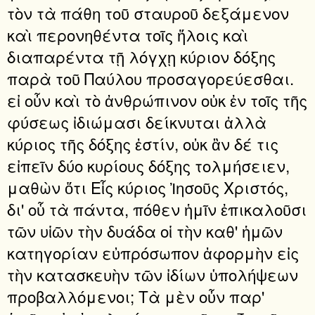
τὸν τὰ πάθη τοῦ σταυροῦ δεξάμενον
καὶ περονηθέντα τοῖς ἥλοις καὶ
διαπαρέντα τῇ λόγχῃ κύριον δόξης
παρὰ τοῦ Παύλου προσαγορεύεσθαι.
εἰ οὖν καὶ τὸ ἀνθρώπινον οὐκ ἐν τοῖς τῆς
φύσεως ἰδιώμασι δείκνυται ἀλλὰ
κύριος τῆς δόξης ἐστίν, οὐκ ἂν δέ τις
εἰπεῖν δύο κυρίους δόξης τολμήσειεν,
μαθὼν ὅτι Εἷς κύριος Ἰησοῦς Χριστός,
δι' οὗ τὰ πάντα, πόθεν ἡμῖν ἐπικαλοῦσι
τῶν υἱῶν τὴν δυάδα οἱ τὴν καθ' ἡμῶν
κατηγορίαν εὐπρόσωπον ἀφορμὴν εἰς
τὴν κατασκευὴν τῶν ἰδίων ὑπολήψεων
προβαλλόμενοι; Τὰ μὲν οὖν παρ'