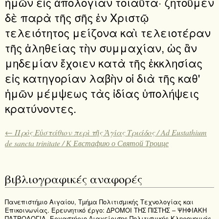
ἡμῶν εἰς ἀπολογίαν τοιαῦτα· ζητοῦμεν
δὲ παρὰ τῆς σῆς ἐν Χριστῷ
τελειότητος μείζονα καὶ τελειοτέραν
τῆς ἀληθείας τὴν συμμαχίαν, ὡς ἂν
μηδεμίαν ἔχοιεν κατὰ τῆς ἐκκλησίας
εἰς κατηγορίαν λαβὴν οἱ διὰ τῆς καθ'
ἡμῶν μέμψεως τὰς ἰδίας ὑπολήψεις
κρατύνοντες.
← Πρὸς Εὐστάθιον περὶ τῆς Ἁγίας Τριάδος / Ad Eustathium
de sancta trinitate / К Евстафию о Святой Троице
βιβλιογραφικές αναφορές
Πανεπιστήµιο Αιγαίου, Τµήµα Πολιτισµικής Τεχνολογίας και
Επικοινωνίας. Ερευνητικό έργο: ∆ΡΟΜΟΙ ΤΗΣ ΠΙΣΤΗΣ – ΨΗΦΙΑΚΗ
ΠΑΤΡΟΛΟΓΙΑ. Εργαστήριο ∆ιαχείρισης Πολιτισµικής Κληρονοµιάς,