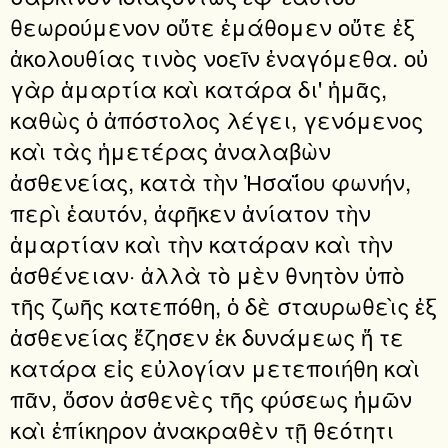
θεωρούμενον οὔτε ἐμάθομεν οὔτε ἐξ
ἀκολουθίας τινὸς νοεῖν ἐναγόμεθα. οὐ
γὰρ ἁμαρτία καὶ κατάρα δι' ἡμᾶς,
καθὼς ὁ ἀπόστολος λέγει, γενόμενος
καὶ τὰς ἡμετέρας ἀναλαβὼν
ἀσθενείας, κατὰ τὴν Ἠσαΐου φωνήν,
περὶ ἑαυτόν, ἀφῆκεν ἀνίατον τὴν
ἁμαρτίαν καὶ τὴν κατάραν καὶ τὴν
ἀσθένειαν· ἀλλὰ τὸ μὲν θνητὸν ὑπὸ
τῆς ζωῆς κατεπόθη, ὁ δὲ σταυρωθεὶς ἐξ
ἀσθενείας ἔζησεν ἐκ δυνάμεως ἥ τε
κατάρα εἰς εὐλογίαν μετεποιήθη καὶ
πᾶν, ὅσον ἀσθενὲς τῆς φύσεως ἡμῶν
καὶ ἐπίκηρον ἀνακραθὲν τῇ θεότητι