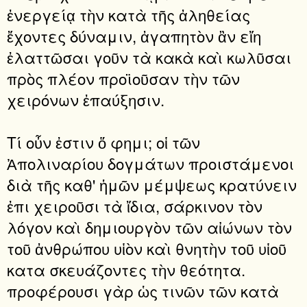
ἐνεργείᾳ τὴν κατὰ τῆς ἀληθείας
ἔχοντες δύναμιν, ἀγαπητὸν ἂν εἴη
ἐλαττῶσαι γοῦν τὰ κακὰ καὶ κωλῦσαι
πρὸς πλέον προϊοῦσαν τὴν τῶν
χειρόνων ἐπαύξησιν.
Τί οὖν ἐστιν ὅ φημι; οἱ τῶν
Ἀπολιναρίου δογμάτων προιστάμενοι
διὰ τῆς καθ' ἡμῶν μέμψεως κρατύνειν
ἐπι χειροῦσι τὰ ἴδια, σάρκινον τὸν
λόγον καὶ δημιουργὸν τῶν αἰώνων τὸν
τοῦ ἀνθρώπου υἱὸν καὶ θνητὴν τοῦ υἱοῦ
κατα σκευάζοντες τὴν θεότητα.
προφέρουσι γὰρ ὡς τινῶν τῶν κατὰ