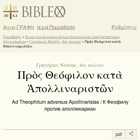
Αγια ΓΡΑΦΗ
Ιερά Παράδοση
Ρυθμίσεις
Παράδοσις
»
Έργα των αρχαίων αγίων πατέρων και εκκλησιαστικών
συγγραφέων
»
Γρηγόριος Νύσσης, 4ος αιώνας
» Πρὸς Θεόφιλον κατὰ
Ἀπολλιναριστῶν
Γρηγόριος Νύσσης, 4ος αιώνας
Πρὸς Θεόφιλον κατὰ
Ἀπολλιναριστῶν
Ad Theophilum adversus Apollinaristas / К Феофилу
против аполлинариан
pdf