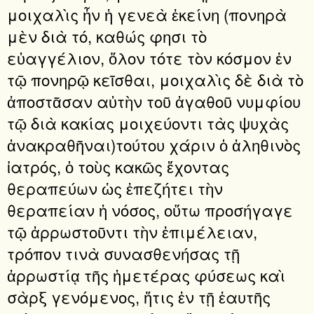
μοιχαλὶς ἦν ἡ γενεὰ ἐκείνη (πονηρὰ
μὲν διὰ τό, καθώς φησι τὸ
εὐαγγέλιον, ὅλον τότε τὸν κόσμον ἐν
τῷ πονηρῷ κεῖσθαι, μοιχαλὶς δὲ διὰ τὸ
ἀποστᾶσαν αὐτὴν τοῦ ἀγαθοῦ νυμφίου
τῷ διὰ κακίας μοιχεύοντι τὰς ψυχὰς
ἀνακραθῆναι)τούτου χάριν ὁ ἀληθινὸς
ἰατρός, ὁ τοὺς κακῶς ἔχοντας
θεραπεύων ὡς ἐπεζήτει τὴν
θεραπείαν ἡ νόσος, οὕτω προσήγαγε
τῷ ἀρρωστοῦντι τὴν ἐπιμέλειαν,
τρόπον τινὰ συνασθενήσας τῇ
ἀρρωστίᾳ τῆς ἡμετέρας φύσεως καὶ
σὰρξ γενόμενος, ἥτις ἐν τῇ ἑαυτῆς