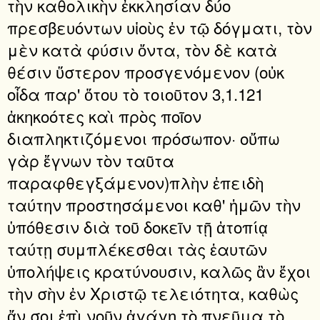
τὴν καθολικὴν ἐκκλησίαν δύο
πρεσβευόντων υἱοὺς ἐν τῷ δόγματι, τὸν
μὲν κατὰ φύσιν ὄντα, τὸν δὲ κατὰ
θέσιν ὕστερον προσγενόμενον (οὐκ
οἶδα παρ' ὅτου τὸ τοιοῦτον 3,1.121
ἀκηκοότες καὶ πρὸς ποῖον
διαπληκτιζόμενοι πρόσωπον· οὔπω
γὰρ ἔγνων τὸν ταῦτα
παραφθεγξάμενον)πλὴν ἐπειδὴ
ταύτην προστησάμενοι καθ' ἡμῶν τὴν
ὑπόθεσιν διὰ τοῦ δοκεῖν τῇ ἀτοπίᾳ
ταύτῃ συμπλέκεσθαι τὰς ἑαυτῶν
ὑπολήψεις κρατύνουσιν, καλῶς ἂν ἔχοι
τὴν σὴν ἐν Χριστῷ τελειότητα, καθὼς
ἄν σοι ἐπὶ νοῦν ἀγάγῃ τὸ πνεῦμα τὸ