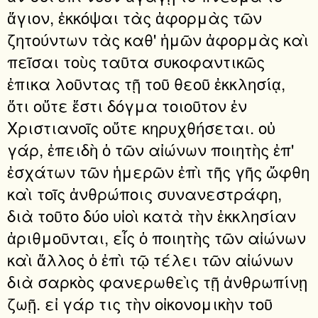
ἅγιον, ἐκκόψαι τὰς ἀφορμὰς τῶν
ζητούντων τὰς καθ' ἡμῶν ἀφορμὰς καὶ
πεῖσαι τοὺς ταῦτα συκοφαντικῶς
ἐπικα λοῦντας τῇ τοῦ θεοῦ ἐκκλησίᾳ,
ὅτι οὔτε ἔστι δόγμα τοιοῦτον ἐν
Χριστιανοῖς οὔτε κηρυχθήσεται. οὐ
γάρ, ἐπειδὴ ὁ τῶν αἰώνων ποιητὴς ἐπ'
ἐσχάτων τῶν ἡμερῶν ἐπὶ τῆς γῆς ὤφθη
καὶ τοῖς ἀνθρώποις συνανεστράφη,
διὰ τοῦτο δύο υἱοὶ κατὰ τὴν ἐκκλησίαν
ἀριθμοῦνται, εἷς ὁ ποιητὴς τῶν αἰώνων
καὶ ἄλλος ὁ ἐπὶ τῷ τέλει τῶν αἰώνων
διὰ σαρκὸς φανερωθεὶς τῇ ἀνθρωπίνῃ
ζωῇ. εἰ γάρ τις τὴν οἰκονομικὴν τοῦ