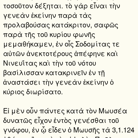
τοσοῦτον δέξηται. τὸ γὰρ εἶναι τὴν
γενεὰν ἐκείνην παρὰ τὰς
προλαβούσας κατάκριτον, σαφῶς
παρὰ τῆς τοῦ κυρίου φωνῆς
μεμαθήκαμεν, ἐν οἷς Σοδομίτας τε
αὐτῶν ἀνεκτοτέρους ἀπέφηνε καὶ
Νινευΐτας καὶ τὴν τοῦ νότου
βασίλισσαν κατακρινεῖν ἐν τῇ
ἀναστάσει τὴν γενεὰν ἐκείνην ὁ
κύριος διωρίσατο.
Εἰ μὲν οὖν πάντες κατὰ τὸν Μωυσέα
δυνατῶς εἶχον ἐντὸς γενέσθαι τοῦ
γνόφου, ἐν ᾧ εἶδεν ὁ Μωυσῆς τὰ 3,1.124