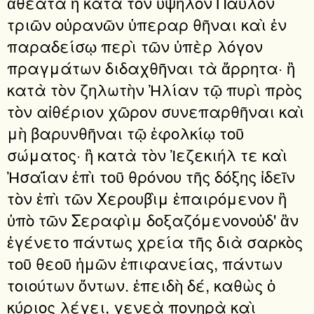
ἀθέατα ἢ κατὰ τὸν ὑψηλὸν Παῦλον
τριῶν οὐρανῶν ὑπεραρ θῆναι καὶ ἐν
παραδείσῳ περὶ τῶν ὑπὲρ λόγον
πραγμάτων διδαχθῆναι τὰ ἄρρητα· ἢ
κατὰ τὸν ζηλωτὴν Ἠλίαν τῷ πυρὶ πρὸς
τὸν αἰθέριον χῶρον συνεπαρθῆναι καὶ
μὴ βαρυνθῆναι τῷ ἐφολκίῳ τοῦ
σώματος· ἢ κατὰ τὸν Ἰεζεκιήλ τε καὶ
Ἠσαΐαν ἐπὶ τοῦ θρόνου τῆς δόξης ἰδεῖν
τὸν ἐπὶ τῶν Χερουβὶμ ἐπαιρόμενον ἢ
ὑπὸ τῶν Σεραφὶμ δοξαζόμενονοὐδ' ἂν
ἐγένετο πάντως χρεία τῆς διὰ σαρκὸς
τοῦ θεοῦ ἡμῶν ἐπιφανείας, πάντων
τοιούτων ὄντων. ἐπειδὴ δέ, καθὼς ὁ
κύριος λέγει, γενεὰ πονηρὰ καὶ