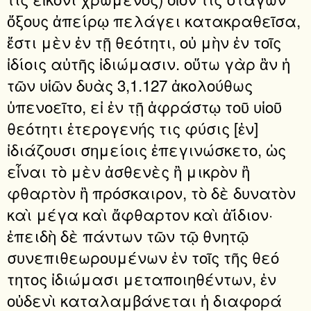
ὄξους ἀπείρῳ πελάγει κατακραθεῖσα,
ἔστι μὲν ἐν τῇ θεότητι, οὐ μὴν ἐν τοῖς
ἰδίοις αὐτῆς ἰδιώμασιν. οὕτω γὰρ ἂν ἡ
τῶν υἱῶν δυὰς 3,1.127 ἀκολούθως
ὑπενοεῖτο, εἰ ἐν τῇ ἀφράστῳ τοῦ υἱοῦ
θεότητι ἑτερογενής τις φύσις [ἐν]
ἰδιάζουσι σημείοις ἐπεγινώσκετο, ὡς
εἶναι τὸ μὲν ἀσθενὲς ἢ μικρὸν ἢ
φθαρτὸν ἢ πρόσκαιρον, τὸ δὲ δυνατὸν
καὶ μέγα καὶ ἄφθαρτον καὶ ἀΐδιον·
ἐπειδὴ δὲ πάντων τῶν τῷ θνητῷ
συνεπιθεωρουμένων ἐν τοῖς τῆς θεό
τητος ἰδιώμασι μεταποιηθέντων, ἐν
οὐδενὶ καταλαμβάνεται ἡ διαφορά