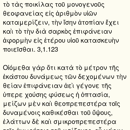
τὸ τὰς ποικίλας τοῦ μονογενοῦς
θεοφανείας εἰς ἀριθμὸν υἱῶν
καταμερίζειν, τὴν ἴσην ἀτοπίαν ἔχει
καὶ τὸ τὴν διὰ σαρκὸς ἐπιφάνειαν
ἀφορμὴν εἰς ἑτέρου υἱοῦ κατασκευὴν
ποιεῖσθαι. 3,1.123
Οἰόμεθα γὰρ ὅτι κατὰ τὸ μέτρον τῆς
ἑκάστου δυνάμεως τῶν δεχομένων τὴν
θείαν ἐπιφάνειαν ἀεὶ γέγονε τῆς
ὑπερε χούσης φύσεως ἡ ὀπτασία,
μείζων μὲν καὶ θεοπρεπεστέρα τοῖς
δυναμένοις καθικέσθαι τοῦ ὕψους,
ἐλάττων δὲ καὶ σμικροπρεπεστέρα
τοῖς ἀχωρήτοις τοῦ μείζονος· οὗ χάριν