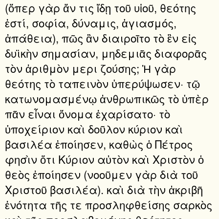
(ὅπερ γὰρ ἄν τις ἴδῃ τοῦ υἱοῦ, θεότης
ἐστί, σοφία, δύναμις, ἁγιασμός,
ἀπάθεια), πῶς ἂν διαιροῖτο τὸ ἓν εἰς
δυϊκὴν σημασίαν, μηδεμιᾶς διαφορᾶς
τὸν ἀριθμὸν μερι ζούσης; Ἡ γὰρ
θεότης τὸ ταπεινὸν ὑπερύψωσεν· τῷ
κατωνομασμένῳ ἀνθρωπικῶς τὸ ὑπὲρ
πᾶν εἶναι ὄνομα ἐχαρίσατο· τὸ
ὑποχείριον καὶ δοῦλον κύριον καὶ
βασιλέα ἐποίησεν, καθὼς ὁ Πέτρος
φησὶν ὅτι Κύριον αὐτὸν καὶ Χριστὸν ὁ
θεὸς ἐποίησεν (νοοῦμεν γὰρ διὰ τοῦ
Χριστοῦ βασιλέα). καὶ διὰ τὴν ἀκριβῆ
ἑνότητα τῆς τε προσληφθείσης σαρκὸς