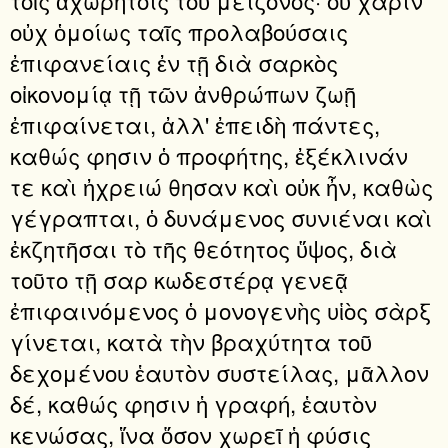
οὐχ ὁμοίως ταῖς προλαβούσαις
ἐπιφανείαις ἐν τῇ διὰ σαρκὸς
οἰκονομίᾳ τῇ τῶν ἀνθρώπων ζωῇ
ἐπιφαίνεται, ἀλλ' ἐπειδὴ πάντες,
καθώς φησιν ὁ προφήτης, ἐξέκλινάν
τε καὶ ἠχρειώ θησαν καὶ οὐκ ἦν, καθὼς
γέγραπται, ὁ δυνάμενος συνιέναι καὶ
ἐκζητῆσαι τὸ τῆς θεότητος ὕψος, διὰ
τοῦτο τῇ σαρ κωδεστέρᾳ γενεᾷ
ἐπιφαινόμενος ὁ μονογενὴς υἱὸς σὰρξ
γίνεται, κατὰ τὴν βραχύτητα τοῦ
δεχομένου ἑαυτὸν συστείλας, μᾶλλον
δέ, καθώς φησιν ἡ γραφή, ἑαυτὸν
κενώσας, ἵνα ὅσον χωρεῖ ἡ φύσις