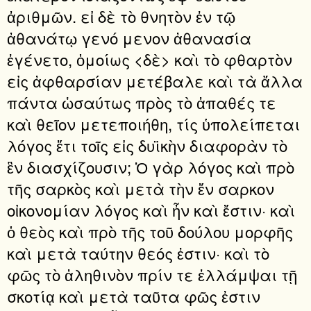
ἀριθμῶν. εἰ δὲ τὸ θνητὸν ἐν τῷ
ἀθανάτῳ γενό μενον ἀθανασία
ἐγένετο, ὁμοίως <δὲ> καὶ τὸ φθαρτὸν
εἰς ἀφθαρσίαν μετέβαλε καὶ τὰ ἄλλα
πάντα ὡσαύτως πρὸς τὸ ἀπαθές τε
καὶ θεῖον μετεποιήθη, τίς ὑπολείπεται
λόγος ἔτι τοῖς εἰς δυϊκὴν διαφορὰν τὸ
ἓν διασχίζουσιν; Ὁ γὰρ λόγος καὶ πρὸ
τῆς σαρκὸς καὶ μετὰ τὴν ἔν σαρκον
οἰκονομίαν λόγος καὶ ἦν καὶ ἔστιν· καὶ
ὁ θεὸς καὶ πρὸ τῆς τοῦ δούλου μορφῆς
καὶ μετὰ ταύτην θεός ἐστιν· καὶ τὸ
φῶς τὸ ἀληθινὸν πρίν τε ἐλλάμψαι τῇ
σκοτίᾳ καὶ μετὰ ταῦτα φῶς ἐστιν