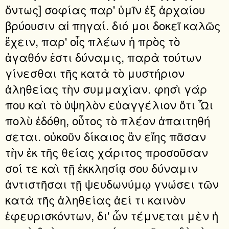
ὄντως] σοφίας παρ' ὑμῖν ἐξ ἀρχαίου
βρύουσιν αἱ πηγαί. διό μοι δοκεῖ καλῶς
ἔχειν, παρ' οἷς πλέων ἡ πρὸς τὸ
ἀγαθόν ἐστι δύναμις, παρὰ τούτων
γίνεσθαι τῆς κατὰ τὸ μυστήριον
ἀληθείας τὴν συμμαχίαν. φησὶ γάρ
που καὶ τὸ ὑψηλὸν εὐαγγέλιον ὅτι Ὧι
πολὺ ἐδόθη, οὗτος τὸ πλέον ἀπαιτηθή
σεται. οὐκοῦν δίκαιος ἂν εἴης πᾶσαν
τὴν ἐκ τῆς θείας χάριτος προσοῦσαν
σοί τε καὶ τῇ ἐκκλησίᾳ σου δύναμιν
ἀντιστῆσαι τῇ ψευδωνύμῳ γνώσει τῶν
κατὰ τῆς ἀληθείας ἀεί τι καινὸν
ἐφευρισκόντων, δι' ὧν τέμνεται μὲν ἡ