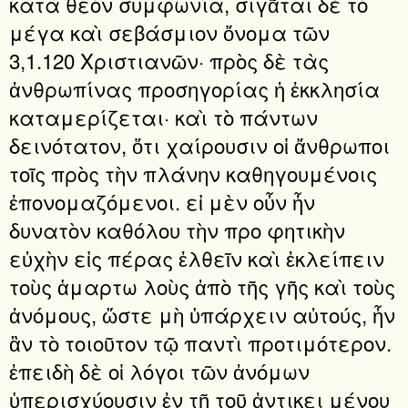
κατὰ θεὸν συμφωνία, σιγᾶται δὲ τὸ
μέγα καὶ σεβάσμιον ὄνομα τῶν
3,1.120 Χριστιανῶν· πρὸς δὲ τὰς
ἀνθρωπίνας προσηγορίας ἡ ἐκκλησία
καταμερίζεται· καὶ τὸ πάντων
δεινότατον, ὅτι χαίρουσιν οἱ ἄνθρωποι
τοῖς πρὸς τὴν πλάνην καθηγουμένοις
ἐπονομαζόμενοι. εἰ μὲν οὖν ἦν
δυνατὸν καθόλου τὴν προ φητικὴν
εὐχὴν εἰς πέρας ἐλθεῖν καὶ ἐκλείπειν
τοὺς ἁμαρτω λοὺς ἀπὸ τῆς γῆς καὶ τοὺς
ἀνόμους, ὥστε μὴ ὑπάρχειν αὐτούς, ἦν
ἂν τὸ τοιοῦτον τῷ παντὶ προτιμότερον.
ἐπειδὴ δὲ οἱ λόγοι τῶν ἀνόμων
ὑπερισχύουσιν ἐν τῇ τοῦ ἀντικει μένου