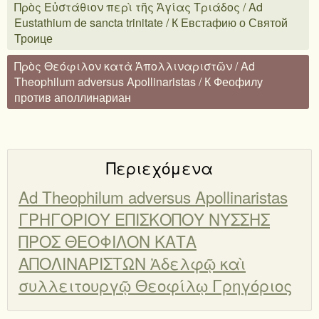
Πρὸς Εὐστάθιον περὶ τῆς Ἁγίας Τριάδος / Ad
Eustathium de sancta trinitate / К Евстафию о Святой
Троице
Πρὸς Θεόφιλον κατὰ Ἀπολλιναριστῶν / Ad
Theophilum adversus Apollinaristas / К Феофилу
против аполлинариан
Περιεχόμενα
Ad Theophilum adversus Apollinaristas
ΓΡΗΓΟΡΙΟΥ ΕΠΙΣΚΟΠΟΥ ΝΥΣΣΗΣ
ΠΡΟΣ ΘΕΟΦΙΛΟΝ ΚΑΤΑ
ΑΠΟΛΙΝΑΡΙΣΤΩΝ Ἀδελφῷ καὶ
συλλειτουργῷ Θεοφίλῳ Γρηγόριος