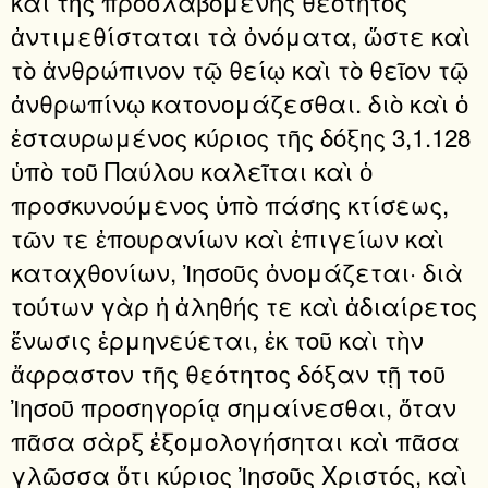
καὶ τῆς προσλαβομένης θεότητος
ἀντιμεθίσταται τὰ ὀνόματα, ὥστε καὶ
τὸ ἀνθρώπινον τῷ θείῳ καὶ τὸ θεῖον τῷ
ἀνθρωπίνῳ κατονομάζεσθαι. διὸ καὶ ὁ
ἐσταυρωμένος κύριος τῆς δόξης 3,1.128
ὑπὸ τοῦ Παύλου καλεῖται καὶ ὁ
προσκυνούμενος ὑπὸ πάσης κτίσεως,
τῶν τε ἐπουρανίων καὶ ἐπιγείων καὶ
καταχθονίων, Ἰησοῦς ὀνομάζεται· διὰ
τούτων γὰρ ἡ ἀληθής τε καὶ ἀδιαίρετος
ἕνωσις ἑρμηνεύεται, ἐκ τοῦ καὶ τὴν
ἄφραστον τῆς θεότητος δόξαν τῇ τοῦ
Ἰησοῦ προσηγορίᾳ σημαίνεσθαι, ὅταν
πᾶσα σὰρξ ἐξομολογήσηται καὶ πᾶσα
γλῶσσα ὅτι κύριος Ἰησοῦς Χριστός, καὶ