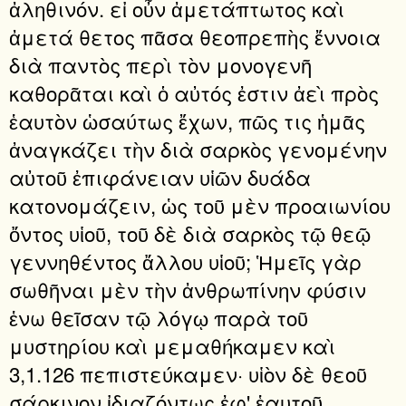
ἀληθινόν. εἰ οὖν ἀμετάπτωτος καὶ
ἀμετά θετος πᾶσα θεοπρεπὴς ἔννοια
διὰ παντὸς περὶ τὸν μονογενῆ
καθορᾶται καὶ ὁ αὐτός ἐστιν ἀεὶ πρὸς
ἑαυτὸν ὡσαύτως ἔχων, πῶς τις ἡμᾶς
ἀναγκάζει τὴν διὰ σαρκὸς γενομένην
αὐτοῦ ἐπιφάνειαν υἱῶν δυάδα
κατονομάζειν, ὡς τοῦ μὲν προαιωνίου
ὄντος υἱοῦ, τοῦ δὲ διὰ σαρκὸς τῷ θεῷ
γεννηθέντος ἄλλου υἱοῦ; Ἡμεῖς γὰρ
σωθῆναι μὲν τὴν ἀνθρωπίνην φύσιν
ἑνω θεῖσαν τῷ λόγῳ παρὰ τοῦ
μυστηρίου καὶ μεμαθήκαμεν καὶ
3,1.126 πεπιστεύκαμεν· υἱὸν δὲ θεοῦ
σάρκινον ἰδιαζόντως ἐφ' ἑαυτοῦ