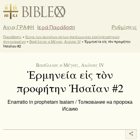
Αγια ΓΡΑΦΗ
Ιερά Παράδοση
Ρυθμίσεις
Παράδοσις
»
Έργα των αρχαίων αγίων πατέρων και εκκλησιαστικών
συγγραφέων
»
Βασίλειος ο Μέγας, Αιώνας IV
» Ἑρμηνεία εἰς τὸν προφήτην
Ἠσαΐαν #2
Βασίλειος ο Μέγας, Αιώνας IV
Ἑρμηνεία εἰς τὸν
προφήτην Ἠσαΐαν #2
Enarratio in prophetam Isaiam / Толкование на пророка
Исаию