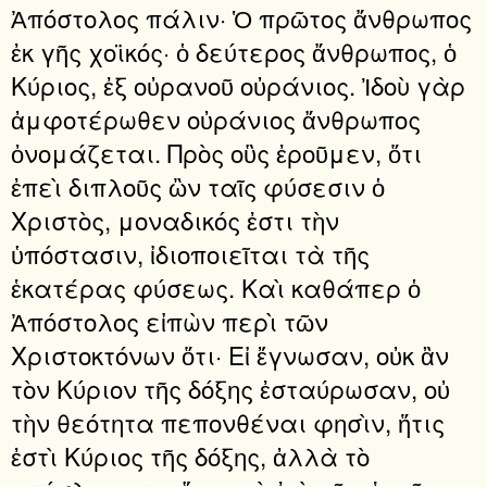
Ἀπόστολος πάλιν· Ὁ πρῶτος ἄνθρωπος
ἐκ γῆς χοϊκός· ὁ δεύτερος ἄνθρωπος, ὁ
Κύριος, ἐξ οὐρανοῦ οὐράνιος. Ἰδοὺ γὰρ
ἀμφοτέρωθεν οὐράνιος ἄνθρωπος
ὀνομάζεται. Πρὸς οὓς ἐροῦμεν, ὅτι
ἐπεὶ διπλοῦς ὢν ταῖς φύσεσιν ὁ
Χριστὸς, μοναδικός ἐστι τὴν
ὑπόστασιν, ἰδιοποιεῖται τὰ τῆς
ἑκατέρας φύσεως. Καὶ καθάπερ ὁ
Ἀπόστολος εἰπὼν περὶ τῶν
Χριστοκτόνων ὅτι· Εἰ ἔγνωσαν, οὐκ ἂν
τὸν Κύριον τῆς δόξης ἐσταύρωσαν, οὐ
τὴν θεότητα πεπονθέναι φησὶν, ἥτις
ἐστὶ Κύριος τῆς δόξης, ἀλλὰ τὸ