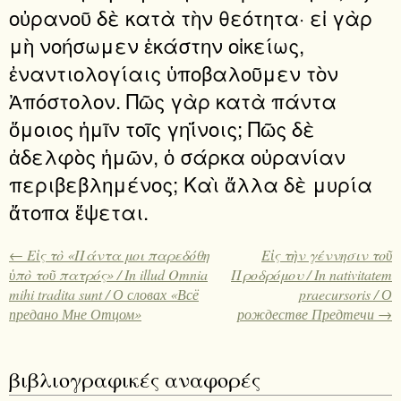
οὐρανοῦ δὲ κατὰ τὴν θεότητα· εἰ γὰρ
μὴ νοήσωμεν ἑκάστην οἰκείως,
ἐναντιολογίαις ὑποβαλοῦμεν τὸν
Ἀπόστολον. Πῶς γὰρ κατὰ πάντα
ὅμοιος ἡμῖν τοῖς γηΐνοις; Πῶς δὲ
ἀδελφὸς ἡμῶν, ὁ σάρκα οὐρανίαν
περιβεβλημένος; Καὶ ἄλλα δὲ μυρία
ἄτοπα ἕψεται.
← Εἰς τὸ «Πάντα μοι παρεδόθη
Εἰς τὴν γέννησιν τοῦ
ὑπὸ τοῦ πατρός» / In illud Omnia
Προδρόμου / In nativitatem
mihi tradita sunt / О словах «Всё
praecursoris / О
предано Мне Отцом»
рождестве Предтечи →
βιβλιογραφικές αναφορές