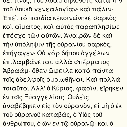
τοῦ Λουκᾶ γενεαλογίαν· καὶ πάλιν·
Ἐπεὶ τὰ παιδία κεκοινώνηκε σαρκὸς
καὶ αἵματος, καὶ αὐτὸς παραπλησίως
ἐπέσχε τῶν αὐτῶν. Ἀναιρῶν δὲ καὶ
τὴν ὑπόληψιν τῆς οὐρανίου σαρκὸς,
ἐπήγαγεν· Οὐ γὰρ δήπου ἀγγέλων
ἐπιλαμβάνεται, ἀλλὰ σπέρματος
Ἀβραάμ· ὅθεν ὤφειλε κατὰ πάντα
τοῖς ἀδελφοῖς ὁμοιωθῆναι. Καὶ πολλὰ
τοιαῦτα. Ἀλλ' ὁ Κύριος, φασὶν, εἴρηκεν
ἐν τοῖς Εὐαγγελίοις· Οὐδεὶς
ἀναβέβηκεν εἰς τὸν οὐρανὸν, εἰ μὴ ὁ ἐκ
τοῦ οὐρανοῦ καταβὰς, ὁ Υἱὸς τοῦ
ἀνθρώπου, ὁ ὢν ἐν τῷ οὐρανῷ· καὶ ὁ