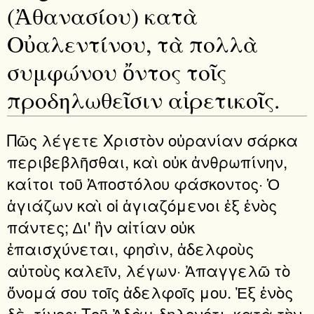
(Ἀθανασίου) κατὰ
Οὐαλεντίνου, τὰ πολλὰ
συμφώνου ὄντος τοῖς
προδηλωθεῖσιν αἱρετικοῖς.
Πῶς λέγετε Χριστὸν οὐρανίαν σάρκα
περιβεβλῆσθαι, καὶ οὐκ ἀνθρωπίνην,
καίτοι τοῦ Ἀποστόλου φάσκοντος· Ὁ
ἁγιάζων καὶ οἱ ἁγιαζόμενοι ἐξ ἑνὸς
πάντες; ∆ι' ἣν αἰτίαν οὐκ
ἐπαισχύνεται, φησὶν, ἀδελφοὺς
αὐτοὺς καλεῖν, λέγων· Ἀπαγγελῶ τὸ
ὄνομά σου τοῖς ἀδελφοῖς μου. Ἐξ ἑνὸς
δὲ, τίνος; Τοῦ Ἀδὰμ δηλονότι, κατὰ τὴν