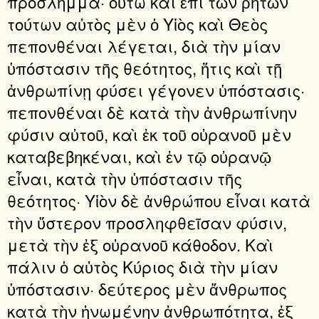
πρόσλημμα· οὕτω καὶ ἐπὶ τῶν ῥητῶν
τούτων αὐτὸς μὲν ὁ Υἱὸς καὶ Θεὸς
πεπονθέναι λέγεται, διὰ τὴν μίαν
ὑπόστασιν τῆς θεότητος, ἥτις καὶ τῇ
ἀνθρωπίνῃ φύσει γέγονεν ὑπόστασις·
πεπονθέναι δὲ κατὰ τὴν ἀνθρωπίνην
φύσιν αὐτοῦ, καὶ ἐκ τοῦ οὐρανοῦ μὲν
καταβεβηκέναι, καὶ ἐν τῷ οὐρανῷ
εἶναι, κατὰ τὴν ὑπόστασιν τῆς
θεότητος· Υἱὸν δὲ ἀνθρώπου εἶναι κατὰ
τὴν ὕστερον προσληφθεῖσαν φύσιν,
μετὰ τὴν ἐξ οὐρανοῦ κάθοδον. Καὶ
πάλιν ὁ αὐτὸς Κύριος διὰ τὴν μίαν
ὑπόστασιν· δεύτερος μὲν ἄνθρωπος
κατὰ τὴν ἡνωμένην ἀνθρωπότητα, ἐξ