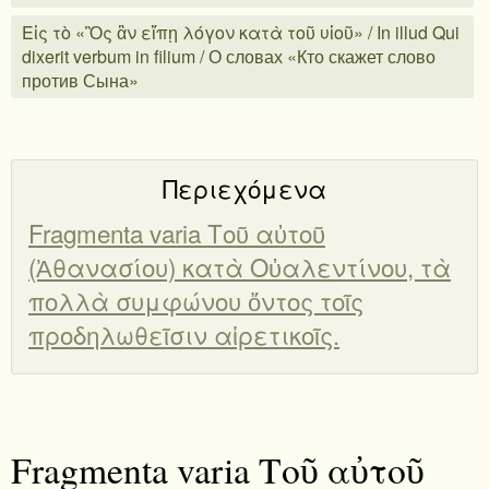
Εἰς τὸ «Ὃς ἂν εἴπῃ λόγον κατὰ τοῦ υἱοῦ» / In illud Qui
dixerit verbum in filium / О словах «Кто скажет слово
против Сына»
Περιεχόμενα
Fragmenta varia Τοῦ αὐτοῦ
(Ἀθανασίου) κατὰ Οὐαλεντίνου, τὰ
πολλὰ συμφώνου ὄντος τοῖς
προδηλωθεῖσιν αἱρετικοῖς.
Fragmenta varia Τοῦ αὐτοῦ