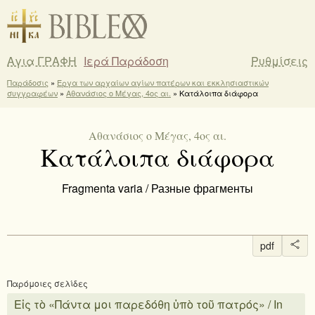
Αγια ΓΡΑΦΗ
Ιερά Παράδοση
Ρυθμίσεις
Παράδοσις
»
Έργα των αρχαίων αγίων πατέρων και εκκλησιαστικών
συγγραφέων
»
Αθανάσιος ο Μέγας, 4ος αι.
» Κατάλοιπα διάφορα
Αθανάσιος ο Μέγας, 4ος αι.
Κατάλοιπα διάφορα
Fragmenta varia / Разные фрагменты
pdf
Παρόμοιες σελίδες
Εἰς τὸ «Πάντα μοι παρεδόθη ὑπὸ τοῦ πατρός» / In