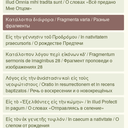
illud Omnia mihi tradita sunt / О словах «Всё предано
Мне Отцом»
Κατάλοιπα διάφορα / Fragmenta varia / Разные
фрагменты
Εἰς τὴν γέννησιν τοῦ Προδρόμου / In nativitatem
praecursoris / О рождестве Предтечи
Κατάλοιπον λόγου περὶ εἰκόνων κδ' / Fragmentum
sermonis de imaginibus 28 / Фрагмент проповеди о
изображениях 28
Λόγος εἰς τὴν ἀνάστασιν καὶ εἰς τοὺς
νεοφώτιστους / Oratio in resurrectionem et in recens
baptizatos / Речь о воскресении и о новокрещёных
Εἰς τὸ «Ἐξελθόντες εἰς τὴν κώμην» / In illud Profecti
in pagum / О словах «Отправляясь в селение»
Εἰς τὸν ἐκ γενετῆς τυφλόν / In caecum a nativitate / О
слепом от рождения