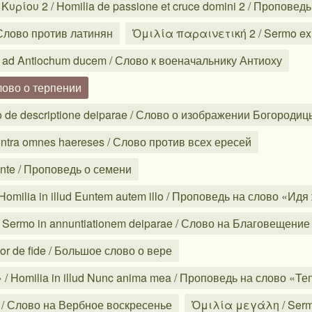
ρίου 2 / Homilia de passione et cruce domini 2 / Проповед
 Слово против латинян
Ὁμιλία παραινετική 2 / Sermo exho
ad Antiochum ducem / Слово к военачальнику Антиоху
лово о терпении
 de descriptione deiparae / Слово о изображении Богородиц
ra omnes haereses / Слово против всех ересей
nte / Проповедь о семени
milia in illud Euntem autem illo / Проповедь на слово «Идя
Sermo in annuntiationem deiparae / Слово на Благовещени
 de fide / Большое слово о вере
/ Homilia in illud Nunc anima mea / Проповедь на слово «Т
 / Слово на Вербное воскресенье
Ὁμιλία μεγάλη / Serm