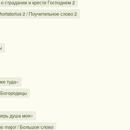
ь о страдании и кресте Господнем 2
rtatorius 2 / Поучительное слово 2
ы
 же туда»
е Богородицы
еперь душа моя»
o major / Большое слово