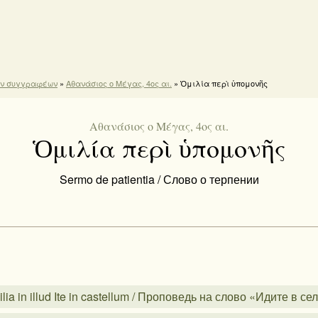
ών συγγραφέων
»
Αθανάσιος ο Μέγας, 4ος αι.
» Ὁμιλία περὶ ὑπομονῆς
Αθανάσιος ο Μέγας, 4ος αι.
Ὁμιλία περὶ ὑπομονῆς
Sermo de patientia / Слово о терпении
a in illud Ite in castellum / Проповедь на слово «Идите в се