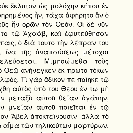
ὐκ ἔκλυτον ὡς μολόχην κήπου ἐν
φηρημένος ἦν, τάχα ἀφῄρητο ἂν ὁ
οῦς ἦν ὁρῶν τὸν Θεόν. Οἱ δὲ νῦν
το τῷ Ἀχαὰβ, καὶ ἐφυτεύθησαν
ῖς, ὁ διὰ τοῦτο τὴν λέπραν τοῦ
, ἵνα τῆς ἀναπαύσεως μέτοχοι
ελεύσεται. Μιμησώμεθα τοὺς
ῷ Θεῷ ἀνήνεγκεν ἐκ πρωτο τόκων
λφός. Τί γὰρ ἄδικον πε ποίηκε τῷ
χθη αὐτὸς ὑπὸ τοῦ Θεοῦ ἐν τῷ μὴ
ὴν μεταξὺ αὐτοῦ θείαν ἀγάπην,
ν μνείαν αὐτοῦ ποιεῖται ἐν τῷ
ιον Ἄβελ ἀποκτείνουσιν· ἀλλὰ τὸ
τὸ αἷμα τῶν τηλικούτων μαρτύρων.