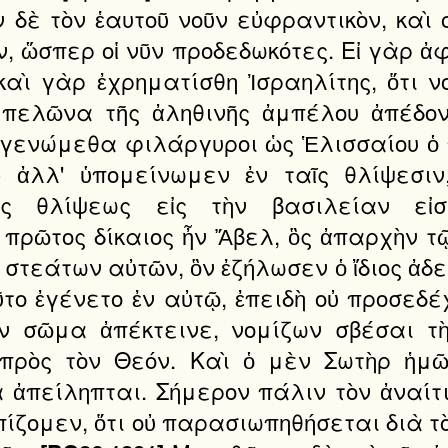
δὲ τὸν ἑαυτοῦ νοῦν εὐφραντικὸν, καὶ ο
ν, ὥσπερ οἱ νῦν προδεδωκότες. Εἰ γὰρ ἀ
καὶ γὰρ ἐχρηματίσθη Ἰσραηλίτης, ὅτι ν
μπελῶνα τῆς ἀληθινῆς ἀμπέλου ἀπέδον
γενώμεθα φιλάργυροι ὡς Ἑλισσαίου ὁ πα
 ἀλλ' ὑπομείνωμεν ἐν ταῖς θλίψεσιν
ς θλίψεως εἰς τὴν βασιλείαν εἰσ
 πρῶτος δίκαιος ἦν Ἄβελ, ὃς ἀπαρχὴν τ
στεάτων αὐτῶν, ὃν ἐζήλωσεν ὁ ἴδιος ἀδε
ῦτο ἐγένετο ἐν αὐτῷ, ἐπειδὴ οὐ προσεδέ
ν σῶμα ἀπέκτεινε, νομίζων σβέσαι τ
 πρὸς τὸν Θεόν. Καὶ ὁ μὲν Σωτὴρ ἡμῶ
 ἀπείληπται. Σήμερον πάλιν τὸν ἀναίτ
λπίζομεν, ὅτι οὐ παρασιωπηθήσεται διὰ 