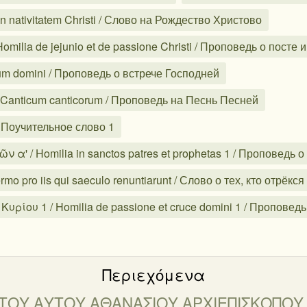
 nativitatem Christi / Слово на Рождество Христово
lia de jejunio et de passione Christi / Проповедь о посте 
um domini / Проповедь о встрече Господней
Canticum canticorum / Проповедь на Песнь Песней
/ Поучительное слово 1
 / Homilia in sanctos patres et prophetas 1 / Проповедь о 
ro iis qui saeculo renuntiarunt / Слово о тех, кто отрёкся
ρίου 1 / Homilia de passione et cruce domini 1 / Проповед
Περιεχόμενα
a 1 ΤΟΥ ΑΥΤΟΥ ΑΘΑΝΑΣΙΟΥ ΑΡΧΙΕΠΙΣΚΟΠΟ