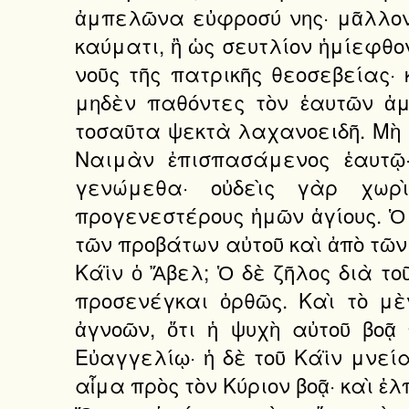
ἀμπελῶνα εὐφροσύ νης· μᾶλλον 
καύματι, ἢ ὡς σευτλίον ἡμίεφθο
νοῦς τῆς πατρικῆς θεοσεβείας· 
μηδὲν παθόντες τὸν ἑαυτῶν ἀ
τοσαῦτα ψεκτὰ λαχανοειδῆ. Μὴ 
Ναιμὰν ἐπισπασάμενος ἑαυτῷ·
γενώμεθα· οὐδεὶς γὰρ χωρὶ
προγενεστέρους ἡμῶν ἁγίους. Ὁ
τῶν προβάτων αὐτοῦ καὶ ἀπὸ τῶν 
Κάϊν ὁ Ἄβελ; Ὁ δὲ ζῆλος διὰ το
προσενέγκαι ὀρθῶς. Καὶ τὸ μὲ
ἀγνοῶν, ὅτι ἡ ψυχὴ αὐτοῦ βοᾷ
Εὐαγγελίῳ· ἡ δὲ τοῦ Κάϊν μνεία
αἷμα πρὸς τὸν Κύριον βοᾷ· καὶ ἐ