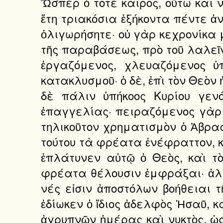
Ὥσπερ ὁ τότε καιρὸς, οὕτω καὶ 
ἔτη τριακόσια ἑξήκοντα πέντε ἀ
ὀλιγωρήσητε· οὐ γὰρ κεχρονίκα μ
τῆς παραβάσεως, πρὸ τοῦ λαλεῖν
ἐργαζόμενος, χλευαζόμενος ὑ
κατακλυσμοῦ· ὁ δὲ, ἐπὶ τὸν Θεὸν 
δὲ πάλιν ὑπήκοος Κυρίου γεν
ἐπαγγελίας· πειραζόμενος γὰρ ἄ
τηλικοῦτον χρηματισμὸν ὁ Ἀβραὰ
τούτου τὰ φρέατα ἐνέφραττον, κα
ἐπλάτυνεν αὐτῷ ὁ Θεὸς, καὶ τ
φρέατα θέλουσιν ἐμφράξαι· ἀλλὰ
νές εἰσιν ἀποστόλων βοήθειαι 
ἐδίωκεν ὁ ἴδιος ἀδελφὸς Ἡσαῦ, 
ἀγρυπνῶν ἡμέρας καὶ νυκτὸς, ὡς