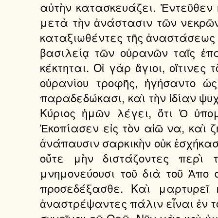
αὐτὴν κατασκευάζει. Ἐντεῦθεν ἤ
μετὰ τὴν ἀνάστασιν τῶν νεκρῶν 
καταξιωθέντες τῆς ἀναστάσεως τ
βασιλείᾳ τῶν οὐρανῶν ταῖς ἐπα
κέκτηται. Οἱ γὰρ ἅγιοι, οἵτινες
οὐρανίου τροφῆς, ἡγήσαντο ὡ
παραδεδώκασι, καὶ τὴν ἰδίαν ψυχ
Κύριος ἡμῶν λέγει, ὅτι Ὁ ὑπο
Ἐκοπίασεν εἰς τὸν αἰῶ να, καὶ ζ
ἀνάπαυσιν σαρκικὴν οὐκ ἐσχήκασι
οὔτε μὴν διστάζοντες περὶ 
μνημονεύουσι τοῦ διὰ τοῦ Ἀπο
προσεδέξασθε. Καὶ μαρτυρεῖ 
ἀναστρέψαντες πάλιν εἶναι ἐν τοῖ
συνεῖναι τῷ Θεῷ. Νῦν γὰρ καὶ ὑ