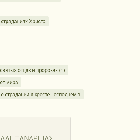
и страданиях Христа
святых отцах и пророках (1)
 от мира
ь о страдании и кресте Господнем 1
Υ ΑΛΕΞΑΝ∆ΡΕΙΑΣ,