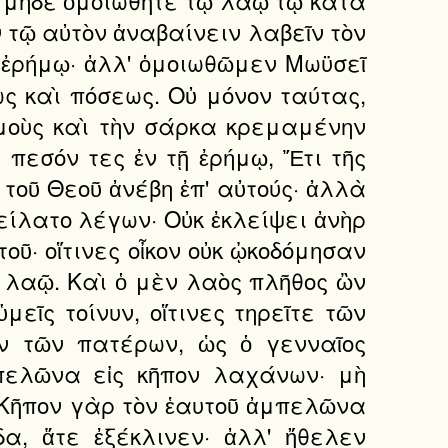
 τῷ αὐτὸν ἀναβαίνειν λαβεῖν τὸν
ἐρήμῳ· ἀλλ' ὁμοιωθῶμεν Μωϋσεῖ
ς καὶ πόσεως. Οὐ μόνον ταύτας,
μοὺς καὶ τὴν σάρκα κρεμαμένην
 πεσόν τες ἐν τῇ ἐρήμῳ, Ἔτι τῆς
τοῦ Θεοῦ ἀνέβη ἐπ' αὐτούς· ἀλλὰ
γείλατο λέγων· Οὐκ ἐκλείψει ἀνὴρ
ῦ· οἵτινες οἶκον οὐκ ᾠκοδόμησαν
ῷ λαῷ. Καὶ ὁ μὲν λαὸς πλῆθος ὢν
μεῖς τοίνυν, οἵτινες τηρεῖτε τῶν
αν τῶν πατέρων, ὡς ὁ γενναῖος
πελῶνα εἰς κῆπον λαχάνων· μὴ
. Κῆπον γὰρ τὸν ἑαυτοῦ ἀμπελῶνα
α, ἅτε ἐξέκλινεν· ἀλλ' ἤθελεν