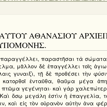
 ΤΟΥ ΑΥΤΟΥ ΑΘΑΝΑΣΙΟΥ ΑΡΧΙ
 ΥΠΟΜΟΝΗΣ.
 παραγγέλλει, παραστῆσαι τὰ σώματα
λμα, μᾶλλον δὲ ἐπαγγέλλει τοῖς ἁγιω
λαις γυναιξὶ, τῇ δὲ προθέσει τὴν φύσ
 κατορθοῖ ἐνταῦθα, θαῦμα μέγα ἀπη
ον πτῶμα γεγένηται· καὶ γὰρ χαλεπώτερ
 Καὶ ὅσῳ μεγάλη ἐστὶν ἡ ἐπαγγελία, τ
ν, καὶ εἰς τὸν οὐρανὸν αὐτὴν ἀνα φέ