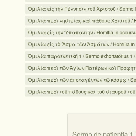
Ὁμιλία εἰς τὴν Γέννησιν τοῦ Χριστοῦ / Sermo in
Ὁμιλία περὶ νηστείας καὶ πάθους Χριστοῦ / Homi
Ὁμιλία εἰς τὴν Ὑπαπαντήν / Homilia in occurs
Ὁμιλία εἰς τὸ Ἆσμα τῶν Ἀσμάτων / Homilia in 
Ὁμιλία παραινετική 1 / Sermo exhortatorius 1 
Ὁμιλία περὶ τῶν Ἁγίων Πατέρων καὶ Προφητῶν α'
Ὁμιλία περὶ τῶν ἀποταγέντων τῷ κόσμῳ / Sermo p
Ὁμιλία περὶ τοῦ πάθους καὶ τοῦ σταυροῦ τοῦ Κυ
Sermo de patienti