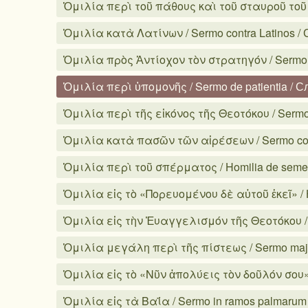
Ὁμιλία περὶ τοῦ πάθους καὶ τοῦ σταυροῦ τοῦ Κυ
Ὁμιλία κατὰ Λατίνων / Sermo contra Latinos /
Ὁμιλία πρὸς Ἀντίοχον τὸν στρατηγόν / Sermo 
Ὁμιλία περὶ ὑπομονῆς / Sermo de patientia / С
Ὁμιλία περὶ τῆς εἰκόνος τῆς Θεοτόκου / Sermo
Ὁμιλία κατὰ πασῶν τῶν αἱρέσεων / Sermo cont
Ὁμιλία περὶ τοῦ σπέρματος / Homilia de seme
Ὁμιλία εἰς τὸ «Πορευομένου δὲ αὐτοῦ ἐκεῖ» / Ho
Ὁμιλία εἰς τὴν Ἐυαγγελισμόν τῆς Θεοτόκου / 
Ὁμιλία μεγάλη περὶ τῆς πίστεως / Sermo major
Ὁμιλία εἰς τὸ «Νῦν ἀπολύεις τὸν δοῦλόν σου» 
Ὁμιλία εἰς τὰ Βαΐα / Sermo in ramos palmarum