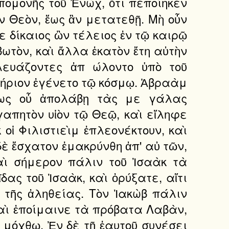
ομονῆς τοῦ Ἐνὼχ, ὅτι πεποίηκεν
ν Θεὸν, ἕως ἂν μετατεθῇ. Μὴ οὖν
ε δίκαιος ὢν τέλειος ἐν τῷ καιρῷ
ωτὸν, καὶ ἄλλα ἑκατὸν ἔτη αὐτὴν
λευάζοντες ἀπ ώλοντο ὑπὸ τοῦ
σωτήριον ἐγένετο τῷ κόσμῳ. Ἀβραὰμ
 ἕως οὗ ἀπολάβῃ τὰς με γάλας
γαπητὸν υἱὸν τῷ Θεῷ, καὶ εἴληφε
οἱ Φιλιστιεὶμ ἐπλεονέκτουν, καὶ
δὲ ἔσχατον ἐμακρύνθη ἀπ' αὐ τῶν,
αὶ σήμερον πάλιν τοῦ Ἰσαὰκ τὰ
ας τοῦ Ἰσαὰκ, καὶ ὀρύξατε, αἵτι
 τῆς ἀληθείας. Τὸν Ἰακὼβ πάλιν
καὶ ἐποίμαινε τὰ πρόβατα Λαβὰν,
 μόχθῳ. Ἐν δὲ τῇ ἑαυτοῦ συνέσει