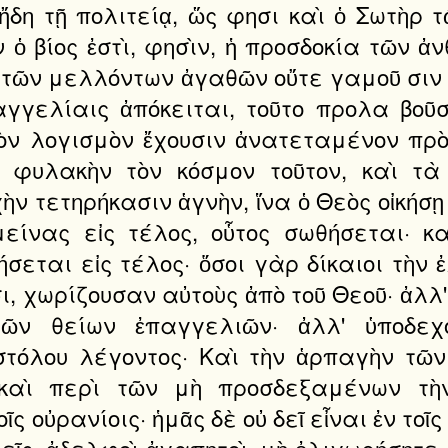
δη τῇ πολιτείᾳ, ὥς φησι καὶ ὁ Σωτὴρ 
ὁ βίος ἐστὶ, φησὶν, ἡ προσδοκία τῶν ἀν
ῶν μελλόντων ἀγαθῶν οὔτε γαμοῦ σιν ο
γγελίαις ἀπόκειται, τοῦτο προλα βοῦσ
 τὸν λογισμὸν ἔχουσιν ἀνατεταμένον πρὸ
ς φυλακὴν τὸν κόσμον τοῦτον, καὶ τ
ὴν τετηρήκασιν ἁγνὴν, ἵνα ὁ Θεὸς οἰκήσῃ
μείνας εἰς τέλος, οὗτος σωθήσεται· 
ήσεται εἰς τέλος· ὅσοι γὰρ δίκαιοι τὴν
, χωρίζουσαν αὐτοὺς ἀπὸ τοῦ Θεοῦ· ἀλλ' 
τῶν θείων ἐπαγγελιῶν· ἀλλ' ὑποδεχ
 στόλου λέγοντος· Καὶ τὴν ἁρπαγὴν τ
καὶ περὶ τῶν μὴ προσδεξαμένων τὴν
ς οὐρανίοις· ἡμᾶς δὲ οὐ δεῖ εἶναι ἐν τοῖς
μεῖς, ἀδελφοὶ ἀγαπητοὶ, μὴ ὀλιγωρήσητε