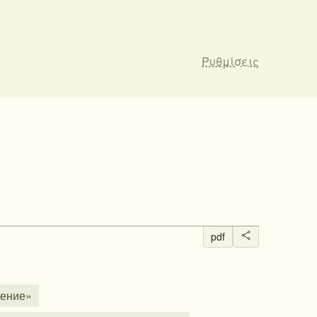
Ρυθμίσεις
pdf
ление»