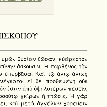
ΕΠΙΣΚΟΠΟΥ
 ὑμῶν θυσίαν ζῶσαν, εὐάρεστον
σύνην ἀσκοῦσιν. Ἡ παρθένος τὴν
ιν ὑπερβᾶσα. Καὶ τῷ ἁγίῳ ἁγίως
νέγκατο· εἰ δὲ προθεμένη οὐκ
όν ἐστιν ἀπὸ ὑψηλοτέρων πεσεῖν,
οσούτῳ χείρων ἡ πτῶσις. Ἡ γὰρ
ρει, καὶ μετὰ ἀγγέλων χορεύειν