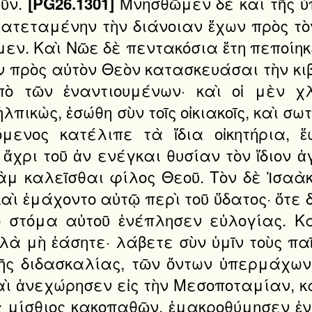
νῦν.
Μνησθῶμεν δὲ καὶ τῆς ὑπ
[PG26.1301]
νατεταμένην τὴν διάνοιαν ἔχων πρὸς τὸ
εν. Καὶ Νῶε δὲ πεντακόσια ἔτη πεποίηκ
 πρὸς αὐτὸν Θεὸν κατασκευάσαι τὴν κιβ
πὸ τῶν ἐναντιουμένων· καὶ οἱ μὲν χ
ἠλπικὼς, ἐσώθη σὺν τοῖς οἰκιακοῖς, καὶ 
όμενος κατέλιπε τὰ ἴδια οἰκητήρια,
χρι τοῦ ἀν ενέγκαι θυσίαν τὸν ἴδιον ἀ
μ καλεῖσθαι φίλος Θεοῦ. Τὸν δὲ Ἰσαὰκ 
ὶ ἐμάχοντο αὐτῷ περὶ τοῦ ὕδατος· ὅτε 
ὸ στόμα αὐτοῦ ἐνέπλησεν εὐλογίας. Κ
 μὴ ἐάσητε· λάβετε σὺν ὑμῖν τοὺς παῖδ
τῆς διδασκαλίας, τῶν ὄντων ὑπερμάχων
καὶ ἀνεχώρησεν εἰς τὴν Μεσοποταμίαν, 
 μίσθιος κακοπαθῶν, ἐμακροθύμησεν ἐν