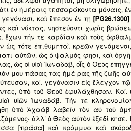
τι ἐν ἡμέραις τεσσαράκοντα μόναις, ἐν
ι γεγόνασι, καὶ ἔπεσον ἐν τῇ
[PG26.1300]
ς καὶ νύκτας, νηστεύοντι χωρὶς βρώσεω
, ἔχων τήν τε καρδίαν καὶ τοὺς ὀφθαλ
 ὡς τότε ἐπιθυμηταὶ κρεῶν γενόμενοι,
ατι αὐτῶν, ὡς ὁ ψαλμός φησι, καὶ ὀργὴ 
ὰς, ὡς οἱ υἱοὶ Ἰωναδὰβ, οἷς ὁ Θεὸς ἐπηγ
όν μου πάσας τὰς ἡμέ ρας τῆς ζωῆς αὐτο
ύτευσαν, καὶ γεγόνασιν εἰς ἔλεγχον τ
ντες, ὑπὸ τοῦ Θεοῦ ἐφυλάχθησαν. Καὶ ὑ
υἱοὶ υἱῶν Ἰωναδάβ. Τήν τε κληρονομί
λήθη ὑπὸ Ἀχαὰβ λαβεῖν τὸν αὐ τοῦ ἀμ
ζόμενος· ἀλλ' ὁ Θεὸς αὐτὸν ἐξεδί κησε
σσα [πράσα] καὶ κρόμμυα καὶ σκόροδ