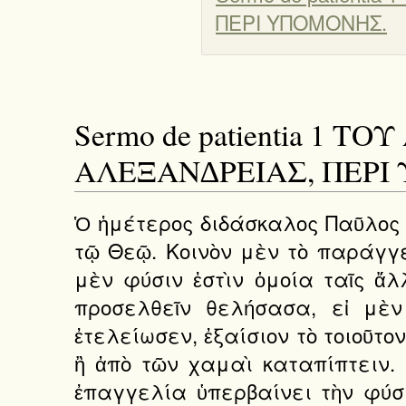
ΠΕΡΙ ΥΠΟΜΟΝΗΣ.
Sermo de patientia 1
ΑΛΕΞΑΝ∆ΡΕΙΑΣ, ΠΕΡΙ
Ὁ ἡμέτερος διδάσκαλος Παῦλος
τῷ Θεῷ. Κοινὸν μὲν τὸ παράγγε
μὲν φύσιν ἐστὶν ὁμοία ταῖς ἄλ
προσελθεῖν θελήσασα, εἰ μὲν
ἐτελείωσεν, ἐξαίσιον τὸ τοιοῦτ
ἢ ἀπὸ τῶν χαμαὶ καταπίπτειν.
ἐπαγγελία ὑπερβαίνει τὴν φύσι