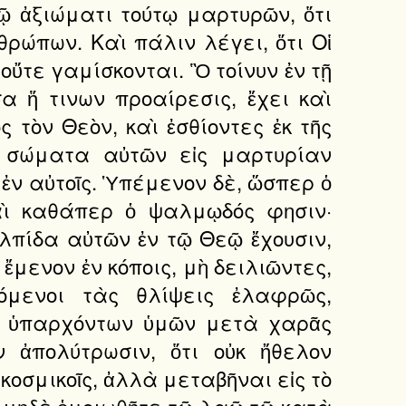
τῷ ἀξιώματι τούτῳ μαρτυρῶν, ὅτι
θρώπων. Καὶ πάλιν λέγει, ὅτι Οἱ
ὔτε γαμίσκονται. Ὃ τοίνυν ἐν τῇ
α ἥ τινων προαίρεσις, ἔχει καὶ
ς τὸν Θεὸν, καὶ ἐσθίοντες ἐκ τῆς
ὰ σώματα αὐτῶν εἰς μαρτυρίαν
 ἐν αὐτοῖς. Ὑπέμενον δὲ, ὥσπερ ὁ
καὶ καθάπερ ὁ ψαλμῳδός φησιν·
 ἐλπίδα αὐτῶν ἐν τῷ Θεῷ ἔχουσιν,
ἔμενον ἐν κόποις, μὴ δειλιῶντες,
όμενοι τὰς θλίψεις ἐλαφρῶς,
ῶν ὑπαρχόντων ὑμῶν μετὰ χαρᾶς
 ἀπολύτρωσιν, ὅτι οὐκ ἤθελον
 κοσμικοῖς, ἀλλὰ μεταβῆναι εἰς τὸ
, μηδὲ ὁμοιωθῆτε τῷ λαῷ τῷ κατὰ