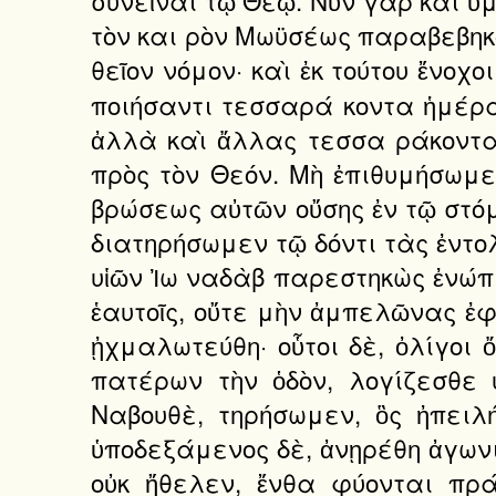
τὸν και ρὸν Μωϋσέως παραβεβηκό
θεῖον νόμον· καὶ ἐκ τούτου ἔνοχο
ποιήσαντι τεσσαρά κοντα ἡμέρα
ἀλλὰ καὶ ἄλλας τεσσα ράκοντα
πρὸς τὸν Θεόν. Μὴ ἐπιθυμήσωμεν
βρώσεως αὐτῶν οὔσης ἐν τῷ στόμ
διατηρήσωμεν τῷ δόντι τὰς ἐντολ
υἱῶν Ἰω ναδὰβ παρεστηκὼς ἐνώπι
ἑαυτοῖς, οὔτε μὴν ἀμπελῶνας ἐφ
ᾐχμαλωτεύθη· οὗτοι δὲ, ὀλίγοι ὄ
πατέρων τὴν ὁδὸν, λογίζεσθε 
Ναβουθὲ, τηρήσωμεν, ὃς ἠπει
ὑποδεξάμενος δὲ, ἀνῃρέθη ἀγωνι
οὐκ ἤθελεν, ἔνθα φύονται πρά