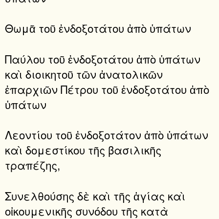
Θωμᾶ τοῦ ἐνδοξοτάτου ἀπὸ ὑπάτων
Παύλου τοῦ ἐνδοξοτάτου ἀπὸ ὑπάτων
καὶ διοικητοῦ τῶν ἀνατολικῶν
ἐπαρχιῶν Πέτρου τοῦ ἐνδοξοτάτου ἀπὸ
ὑπάτων
Λεοντίου τοῦ ἐνδοξοτάτον ἀπὸ ὑπάτων
καὶ δομεστίκου τῆς βασιλικῆς
τραπέζης,
Συνελθούσης δὲ καὶ τῆς ἁγίας καὶ
οἰκουμενικῆς συνόδου τῆς κατὰ