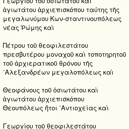
Γεωργίου τοῦ ὁσιωτάτου καὶ
ἁγιωτάτου ἀρχιεπισκόπου ταύτης τῆς
μεγαλωνύμου Κων-σταντινουπόλεως
νέας Ῥώμης καὶ
Πέτρου τοῦ θεοφιλεστάτου
πρεσβυτέρου μοναχοῦ καὶ τοποτηρητοῦ
τοῦ ἀρχιερατικοῦ θρόνου τῆς
᾿Αλεξανδρέων μεγαλοπόλεως καὶ
Θεοφάνους τοῦ ὁσιωτάτου καὶ
ἁγιωτάτου ἀρχιεπισκόπου
Θεουπόλεως ἤτοι ᾿Αντιοχείας καὶ
Γεωργίου τοῦ θεοφιλεστάτου