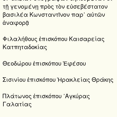
τῇ γενομένῃ πρὸς τὸν εὐσεβέστατον
βασιλέα Κωνσταντῖνον παρ᾽ αὐτῶν
ἀναφορᾷ
Φιλαλήθους ἐπισκόπου Καισαρείας
Κατπηταδοκίας
Θεοδώρου ἐπισκόπου Ἐφέσου
Σισινίου ἐπισκόπου Ἡρακλείας Θράκης
Πλάτωνος ἐπισκόπου ᾿Αγκύρας
Γαλατίας