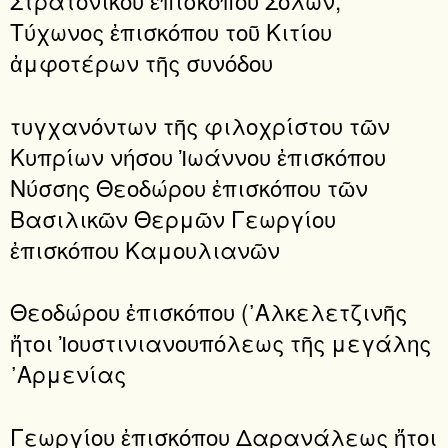
Στρατονίκου ἐπισκόπου Σόλων,
Τύχωνος ἐπισκόπου τοῦ Κιτίου
ἀμφοτέρων τῆς συνόδου
τυγχανόντων τῆς φιλοχρίστου τῶν
Κυπρίων νήσου Ἰωάννου ἐπισκόπου
Νύσσης Θεοδώρου ἐπισκόπου τῶν
Βασιλικῶν Θερμῶν Γεωργίου
ἐπισκόπου Καμουλιανῶν
Θεοδώρου ἐπισκόπου (᾿Αλκελετζινῆς
ἤτοι Ἰουστινιανουπόλεως τῆς μεγάλης
᾿Αρμενίας
Γεωργίου ἐπισκόπου Δαρανάλεως ἤτοι