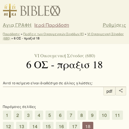
Αγια ΓΡΑΦΗ
Ιερά Παράδοση
Ρυθμίσεις
Παράδοσις
»
Πράξεις των Οικουμενικών Συνόδων [E]
»
VI Οικουμενική Σύνοδος
(680)
» 6 ΟΣ - πραξισ 18
VI Οικουμενική Σύνοδος (680)
6 ΟΣ - πραξισ 18
Αυτό το κείμενο είναι διαθέσιμο σε άλλες γλώσσες:
pdf
Παρόμοιες σελίδες
1
2
3
4
5
6
7
8
9
10
11
12
13
14
15
16
17
18