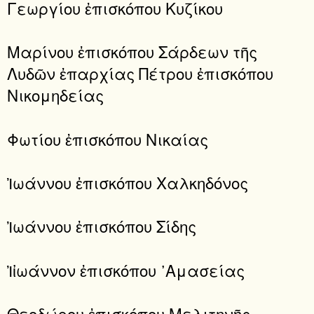
Γεωργίου ἐπισκόπου Κυζίκου
Μαρίνου ἐπισκόπου Σάρδεων τῆς
Λυδῶν ἐπαρχίας Πέτρου ἐπισκόπου
Νικομηδείας
Φωτίου ἐπισκόπου Νικαίας
Ἰωάννου ἐπισκόπου Χαλκηδόνος
Ἰωάννου ἐπισκόπου Σίδης
Ἰἰωάννον ἐπισκόπου ᾿Αμασείας
Θεοδώρου ἐπισκόπου Μελιτηνῆς