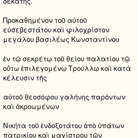
δεκάτης.
Προκαθημένον τοῦ αὐτοῦ
εὐσεβεστάτου καὶ φιλοχρίστον
μεγάλου βασιλέως Κωνσταντίνου
ἐν τῷ σεκρέτῳ τοῦ θείου παλατίου τῷ
οὕτω ἐπιλεγομένῳ Τρούλλῳ καὶ κατὰ
κέλευσιν τῆς
αὐτοῦ θεοσόφου γαλήνης παρόντων
καὶ ἀκροωμένων
Νικήτα τοῦ ἐνδοξοτάτου ἀπὸ ὑπάτων
πατρικίου καὶ μαγίστρου τῶν