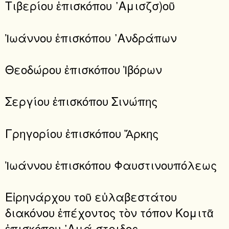
Τιβερίου ἐπισκόπου ᾿Αμισζσ)οῦ
Ἰωάννου ἐπισκόπου ᾿Ανδράπων
Θεοδώρου ἐπισκόπου Ἰβόρων
Σεργίου ἐπισκόπου Σινώπης
Γρηγορίου ἐπισκόπου Ἄρκης
Ἰωάννου ἐπισκόπου Φαυστινουπόλεως
Εἰρηνάρχου τοῦ εὐλαβεστάτου
διακόνου ἐπέχοντος τὸν τόπον Κομιτᾶ
ἐπισκόπου ᾿Αμά-στριδος