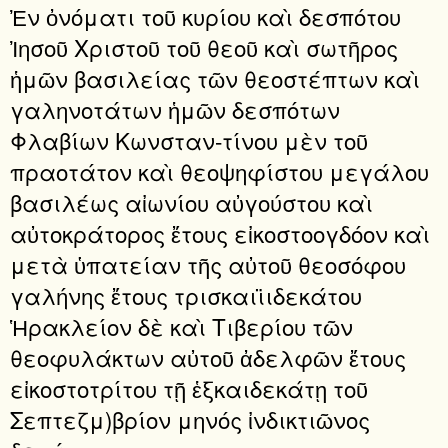
Ἐν ὀνόματι τοῦ κυρίου καὶ δεσπότου
Ἰησοῦ Χριστοῦ τοῦ θεοῦ καὶ σωτῆρος
ἡμῶν βασιλείας τῶν θεοστέπτων καὶ
γαληνοτάτων ἡμῶν δεσπότων
Φλαβίων Κωνσταν-τίνου μὲν τοῦ
πραοτάτον καὶ θεοψηφίστου μεγάλου
βασιλέως αἰωνίου αὐγούστου καὶ
αὐτοκράτορος ἔτους εἰκοστοογδόον καὶ
μετὰ ὑπατείαν τῆς αὐτοῦ θεοσόφου
γαλήνης ἔτους τρισκαιϊιδεκάτου
Ἡρακλείον δὲ καὶ Τιβερίου τῶν
θεοφυλάκτων αὐτοῦ ἀδελφῶν ἔτους
εἰκοστοτρίτου τῇ ἑξκαιδεκάτῃ τοῦ
Σεπτεζμ)βρίον μηνός ἰνδικτιῶνος