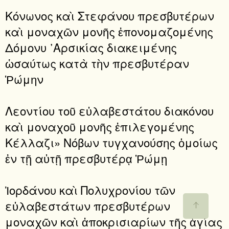
Κόνωνος καὶ Στεφάνου πρεσβυτέρων
καὶ μοναχῶν μονῆς ἐπονομαζομένης
Δόμονυ ᾿Αρσικίας διακειμένης
ὡσαύτως κατὰ τὴν πρεσβυτέραν
Ῥώμην
Λεοντίου τοῦ εὐλαβεστάτου διακόνου
καὶ μοναχοῦ μονῆς ἐπιλεγομένης
Κέλλαζι» Νόβων τυγχανούσης ὁμοίως
ἐν τῇ αὐτῇ πρεσβυτέρᾳ Ῥώμῃ
Ἰορδάνου καὶ Πολυχρονίου τῶν
εὐλαβεστάτων πρεσβυτέρων
μοναχῶν καὶ ἀποκρισιαρίων τῆς ἁγίας