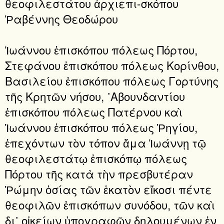
θεοφιλεστάτου ἀρχιεπι-σκόπου
Ῥαβέννης Θεοδώρου
Ἰωάννου ἐπισκόπου πόλεως Πόρτου,
Στεφάνου ἐπισκόπου πόλεως Κορίνθου,
Βασιλείου ἐπισκόπου πόλεως Γορτύνης
τῆς Κρητῶν νήσου, ᾿Αβουνδαντίου
ἐπισκόπου πόλεως Πατέρνου καὶ
Ἰωάννου ἐπισκόπου πόλεως Ῥηγίου,
ἐπεχόντων τὸν τόπον ἅμα Ἰωάννῃ τῷ
θεοφιλεστάτῳ ἐπισκόπῳ πόλεως
Πόρτου τῆς κατὰ τὴν πρεσβυτέραν
Ῥώμην ὁσίας τῶν ἑκατὸν εἴκοσι πέντε
θεοφιλῶν ἐπισκόπων συνόδου, τῶν καὶ
δι᾽ οἰκείων ὑπογραφῶν δηλουμένων ἐν