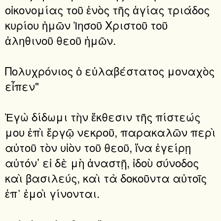
οἰκονομίας τοῦ ἑνὸς τῆς ἁγίας τριάδος
κυρίου ἡμῶν Ἰησοῦ Χριστοῦ τοῦ
ἀληθινοῦ θεοῦ ἡμῶν.
Πολυχρόνιος ὁ εὐλαβέστατος μοναχὸς
εἶπεν"
Ἐγὼ δίδωμι τὴν ἔκθεσιν τῆς πίστεώς
μου ἐπὶ ἔργῷ νεκροῦ, παρακαλῶν περὶ
αὐτοῦ τὸν υἱὸν τοῦ θεοῦ, ἵνα ἐγείρῃ
αὐτόν’ εἰ δὲ μὴ ἀναστῇ, ἰδοὺ σύνοδος
καὶ βασιλεύς, καὶ τὰ δοκοῦντα αὐτοῖς
ἐπ᾽ ἐμοὶ γίνονται.