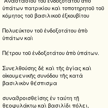
᾿Αναστασίου τοῦ ἐνδοξοτάτου ἀπὸ
ὑπάτων πατρικίου καὶ τοποτηρητοῦ τοῦ
κόμητος τοῦ βασιλικοῦ ἐξκουβίτου
Πολυεύκτον τοῦ ἐνδοξοτάτου ἀπὸ
ὑπάτων καὶ
Πέτρου τοῦ ἐνδοξοτάτου ἀπὸ ὑπάτων.
Συνελθούσης δὲ καὶ τῆς ἁγίας καὶ
οἰκουμενικῆς συνόδου τῆς κατὰ
βασιλικὸν θέσπισμα
συναϑροισθείσης ἐν ταύτη τῇ
θεοφυλάκτῳ καὶ βασιλίδι πόλει,