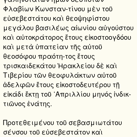
Φλαβίων Κωνσταν-τίνου μὲν τοῦ
εὐσεβεστάτου καὶ θεοψηφίστου
μεγάλου βασιλέως αἰωνίου αὐγούστου
καὶ αὐτοκράτορος ἔτους εἰκοστοογδόου
καὶ μετὰ ὑπατείαν τῆς αὐτοῦ
θεοσόφου πραότη-τος ἔτους
τρισκαιδεκάτου Ἡρακλείου δὲ καὶ
Τιβερίου τῶν θεοφυλάκτων αὐτοῦ
ἀδελφῶν ἔτους εἰκοστοδευτέρου τῇ
εἰκάδι ἕκτῃ τοῦ ᾿Απριλλίου μηνός ἰνδικ-
τιῶνος ἐνάτης.
Προτεθειμένου τοῦ σεβασμιωτάτου
σένσου τοῦ εὐσεβεστάτον καὶ