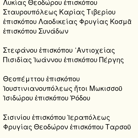
Λυκίας Θεοδώρου ἐπισκόπου
Σταυρουπόλεως Καρίας Τιβερίου
ἐπισκόπου Λαοδικείας Φρυγίας Κοσμᾶ
ἐπισκόπου Συνάδων
Στεφάνου ἐπισκόπου ᾿Αντιοχείας
Πισιδίας Ἰωάννου ἐπισκόπου Πέργης
Θεοπέμττου ἐπισκόπου
Ἰουστινιανουπόλεως ἤτοι Μωκισσοῦ
Ἰσιδώρου ἐπισκόπου Ῥόδου
Σισινίου ἐπισκόπου Ἱεραπόλεως
Φρυγίας Θεοδώρον ἐπισκόπου Ταρσοῦ