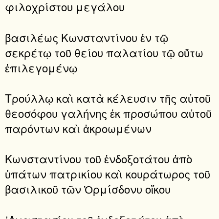
φιλοχρίστου μεγάλου
βασιλέως Κωνσταντίνου ἐν τῷ
σεκρέτῳ τοῦ θείου παλατίου τῷ οὕτω
ἐπιλεγομένῳ
Τρούλλῳ καὶ κατὰ κέλευσιν τῆς αὐτοῦ
θεοσόφου γαλήνης ἐκ προσώπου αὐτοῦ
παρόντων καὶ ἀκροωμένων
Κωνσταντίνου τοῦ ἐνδοξοτάτου ἀπὸ
ὑπάτων πατρικίου καὶ κουράτωρος τοῦ
βασιλικοῦ τῶν Ὁρμίσδονυ οἴκου