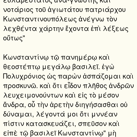
νοτάριος τοῦ ἁγιωτάτου πατριάρχου
Κωνσταντινουπόλεως ἀνέγνω τὸν
λεχθέντα χάρτην ἔχοντα ἐπὶ λέξεως
οὕτως"
Κωνσταντίνῳ τῷ πανημέρῳ καὶ
θεοστέπτῳ μεγάλῳ βασιλεῖ. ἐγὼ
Πολυχρόνιος ὡς παρὼν ἀσπάζομαι καὶ
προσκυνῶ. καὶ ὅτι εἶδον πλῆθος ἀνδρῶν
λευχειμονούντων καὶ εἰς τὸ μέσον
ἄνδρα, οὗ τὴν ἀρετὴν διηγήσασθαι οὐ
δύναμαι, λέγοντά μοι ὅτι μννέαν
πίστιν κατασκευάζει, σπεῦσον καὶ
εἰπὲ τῷ βασιλεῖ Κωνσταντίνῳ" μὴ