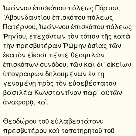
Ἰωάννου ἐπισκόπου πόλεως Πόρτου,
᾿Αβουνδαντίου ἐπισκόπου πόλεως
Πατέρνου, Ἰωάν-νου ἐπισκόπου πόλεως
Ῥηγίου, ἐπεχόντων τὸν τόπον τῆς κατὰ
τὴν πρεσβυτέραν Ῥώμην ὁσίας τῶν
ἑκατὸν εἴκοσι πέντε θεοφιλῶν
ἐπισκόπων συνόδου, τῶν καὶ δι᾽ οἰκείων
ὑπογραφῶν δηλουμένων ἐν τῇ
γενομένῃ πρὸς τὸν εὐσεβέστατον
βασιλέα Κωνσταντῖνον παρ᾽ αὐτῶν
ἀναφορᾷ, καὶ
Θεοδώρου τοῦ εὐλαβεστάτονυ
πρεσβυτέρου καὶ τοποτηρητοῦ τοῦ