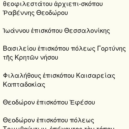
θεοφιλεστάτου ἀρχιεπι-σκόπου
Ῥαβέννης Θεοδώρου
Ἰωάννου ἐπισκόπου Θεσσαλονίκης
Βασιλείου ἐπισκόπου πόλεως Γορτύνης
τῆς Κρητῶν νήσου
Φιλαλήθους ἐπισκόπου Καισαρείας
Καπταδοκίας
Θεοδώρον ἐπισκόπου Ἐφέσου
Θεοδώρον ἐπισκόπου πόλεως
Τριμιθούντων, ἐπέχοντος τὸν τόπον