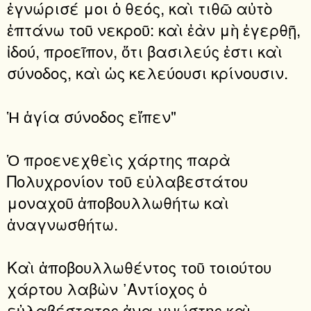
ἐγνώρισέ μοι ὁ θεός, καὶ τιθῶ αὐτὸ
ἐπτάνω τοῦ νεκροῦ: καὶ ἐὰν μὴ ἐγερθῇ,
ἰδού, προεῖπον, ὅτι βασιλεύς ἐστι καὶ
σύνοδος, καὶ ὡς κελεύουσι κρίνουσιν.
Ἡ ἁγία σύνοδος εἴπεν"
Ὁ προενεχθεὶς χάρτης παρὰ
Πολυχρονίον τοῦ εὐλαβεστάτου
μοναχοῦ ἀποβουλλωθήτω καὶ
ἀναγνωσθήτω.
Καὶ ἀποβουλλωθέντος τοῦ τοιούτου
χάρτου λαβὼν ᾿Αντίοχος ὁ
εὐλαβέστατος ἀνα-γνώστης καὶ