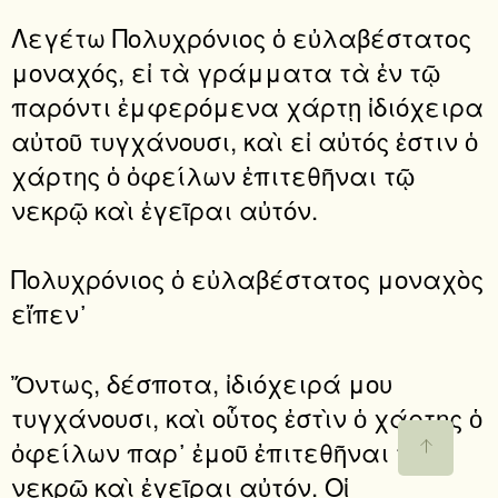
Λεγέτω Πολυχρόνιος ὁ εὐλαβέστατος
μοναχός, εἰ τὰ γράμματα τὰ ἐν τῷ
παρόντι ἐμφερόμενα χάρτῃ ἰδιόχειρα
αὐτοῦ τυγχάνουσι, καὶ εἰ αὐτός ἐστιν ὁ
χάρτης ὁ ὀφείλων ἐπιτεθῆναι τῷ
νεκρῷ καὶ ἐγεῖραι αὐτόν.
Πολυχρόνιος ὁ εὐλαβέστατος μοναχὸς
εἴπεν᾽
Ὄντως, δέσποτα, ἰδιόχειρά μου
τυγχάνουσι, καὶ οὗτος ἐστὶν ὁ χάρτης ὁ
ὀφείλων παρ᾽ ἐμοῦ ἐπιτεθῆναι τῷ
νεκρῷ καὶ ἐγεῖραι αὐτόν. Οἱ