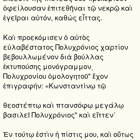
ὀφείλουσαν ἐπιτεθῆναι τῷ νεκρῷ καὶ
ἐγεῖραι αὐτόν, καθὼς εἶττας.
Καὶ προεκόμισεν ὁ αὐτὸς
εὐλαβέστατος Πολυχρόνιος χαρτίον
βεβουλλωμένον διὰ βούλλας
ἐκτυπούσης μονόγραμμον͵
Πολυχρονίου ὁμολογητοῦ" ἔχον
ἐπιγραφήν: «Κωνσταντίνῳ τῷ
θεοστέπτῳ καὶ πτανσόφῳ μεγάλῳ
βασιλεῖ Πολυχρόνιος" καὶ εἴττεν᾽
Ἐν τούτῳ ἐστὶν ἡ πίστις μου, καὶ οὕτως