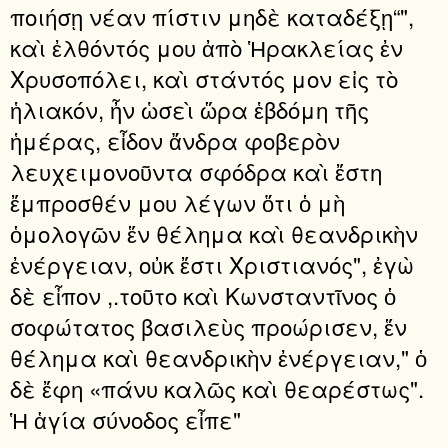
ποιήσῃ νέαν πίστιν μηδὲ καταδέξῃ“",
καὶ ἐλθόντός μου ἀπὸ Ἡρακλείας ἐν
Χρυσοπόλει, καὶ στάντός μον εἰς τὸ
ἡλιακόν, ἦν ὡσεὶ ὥρα ἑβδόμη τῆς
ἡμέρας, εἶδον ἄνδρα φοβερὸν
λευχειμονοῦντα σφόδρα καὶ ἔστη
ἔμπροσθέν μου λέγων ὅτι ὁ μὴ
ὁμολογῶν ἕν θέλημα καὶ θεανδρικὴν
ἐνέργειαν, οὐκ ἔστι Χριστιανός", ἐγὼ
δὲ εἶπον ,.τοῦτο καὶ Κωνσταντῖνος ὁ
σοφώτατος βασιλεὺς προώρισεν, ἕν
θέλημα καὶ θεανδρικὴν ἐνέργειαν," ὁ
δὲ ἔφη «πάνυ καλῶς καὶ θεαρέστως".
Ἡ ἁγία σύνοδος εἶπε"