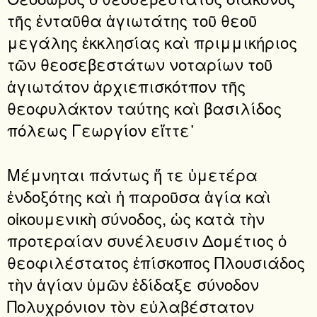
τῆς ἐνταῦθα ἁγιωτάτης τοῦ θεοῦ
μεγάλης ἐκκλησίας καὶ πριμμικήριος
τῶν θεοσεβεστάτων νοταρίων τοῦ
ἁγιωτάτον ἀρχιεπισκότπον τῆς
θεοφυλάκτον ταύτης καὶ βασιλίδος
πόλεως Γεωργίον εἴττε᾽
Μέμνηται πάντως ἥ τε ὑμετέρα
ἐνδοξότης καὶ ἡ παροῦσα ἁγία καὶ
οἰκουμενικὴ σύνοδος, ὡς κατὰ τὴν
προτεραίαν συνέλευσιν Δομέτιος ὁ
θεοφιλέστατος ἐπίσκοπος Πλουσιάδος
τὴν ἁγίαν ὑμῶν ἐδίδαξε σύνοδον
Πολυχρόνιον τὸν εὐλαβέστατον