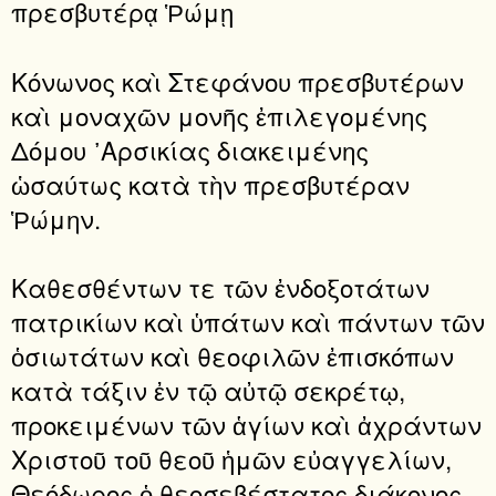
πρεσβυτέρᾳ Ῥώμῃ
Κόνωνος καὶ Στεφάνου πρεσβυτέρων
καὶ μοναχῶν μονῆς ἐπιλεγομένης
Δόμου ᾿Αρσικίας διακειμένης
ὡσαύτως κατὰ τὴν πρεσβυτέραν
Ῥώμην.
Καθεσθέντων τε τῶν ἐνδοξοτάτων
πατρικίων καὶ ὑπάτων καὶ πάντων τῶν
ὁσιωτάτων καὶ θεοφιλῶν ἐπισκόπων
κατὰ τάξιν ἐν τῷ αὐτῷ σεκρέτῳ,
προκειμένων τῶν ἁγίων καὶ ἀχράντων
Χριστοῦ τοῦ θεοῦ ἡμῶν εὐαγγελίων,
Θεόδωρος ὁ θεοσεβέστατος διάκονος