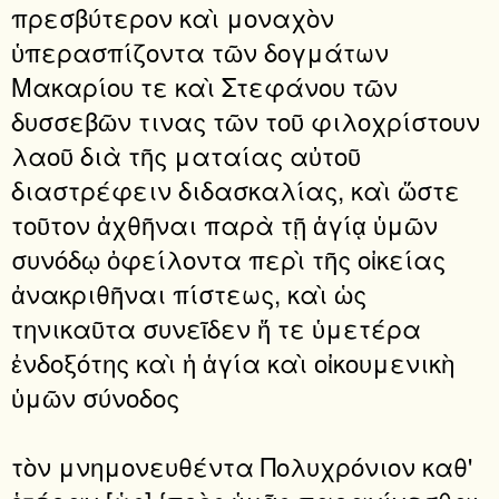
πρεσβύτερον καὶ μοναχὸν
ὑπερασπίζοντα τῶν δογμάτων
Μακαρίου τε καὶ Στεφάνου τῶν
δυσσεβῶν τινας τῶν τοῦ φιλοχρίστουν
λαοῦ διὰ τῆς ματαίας αὐτοῦ
διαστρέφειν διδασκαλίας, καὶ ὥστε
τοῦτον ἀχθῆναι παρὰ τῇ ἁγίᾳ ὑμῶν
συνόδῳ ὀφείλοντα περὶ τῆς οἰκείας
ἀνακριθῆναι πίστεως, καὶ ὡς
τηνικαῦτα συνεῖδεν ἥ τε ὑμετέρα
ἐνδοξότης καὶ ἡ ἁγία καὶ οἰκουμενικὴ
ὑμῶν σύνοδος
τὸν μνημονευθέντα Πολυχρόνιον καθ'