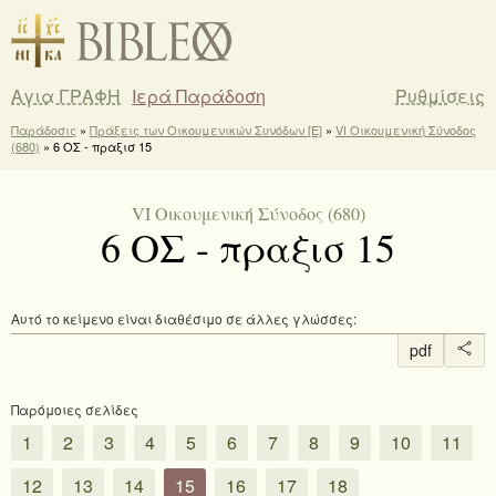
Αγια ΓΡΑΦΗ
Ιερά Παράδοση
Ρυθμίσεις
Παράδοσις
»
Πράξεις των Οικουμενικών Συνόδων [E]
»
VI Οικουμενική Σύνοδος
(680)
» 6 ΟΣ - πραξισ 15
VI Οικουμενική Σύνοδος (680)
6 ΟΣ - πραξισ 15
Αυτό το κείμενο είναι διαθέσιμο σε άλλες γλώσσες:
pdf
Παρόμοιες σελίδες
1
2
3
4
5
6
7
8
9
10
11
12
13
14
15
16
17
18