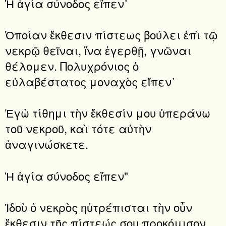
Ἡ ἁγία σύνοδος εἴπεν᾽
Ὁποίαν ἔκθεσιν πίστεως βούλει ἐπὶ τῷ
νεκρῷ θεῖναι, ἵνα ἐγερθῇ, γνῶναι
θέλομεν. Πολυχρόνιος ὁ
εὐλαβέστατος μοναχὸς εἴπεν᾽
Ἐγὼ τίθημι τὴν ἔκθεσίν μου ὑπεράνω
τοῦ νεκροῦ, καὶ τότε αὐτὴν
ἀναγινώσκετε.
Ἡ ἁγία σύνοδος εἴπεν"
Ἰδοὺ ὁ νεκρὸς ηὐτρέπισται τὴν οὖν
ἔκθεσιν τῆς πίστεώς σου προκόμισον