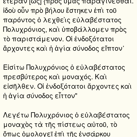
ἑτέραν [ὡς] {πρὸς ὑμᾶς παραγίνεσθαι.
ἰδοὺ οὖν πρὸ βήλου ἕστηκεν ἐπὶ τοῦ
παρόντος ὁ λεχθεὶς εὐλαβέστατος
Πολυχρόνιος, καὶ ὑποβάλλομεν πρὸς
τὸ παριστάμενον. Οἱ ἐνδοξότατοι
ἄρχοντες καὶ ἡ ἁγία σύνοδος εἴπτον᾽
Εἰσίτω Πολυχρόνιος ὁ εὐλαβέστατος
πρεσβύτερος καὶ μοναχός. Καὶ
εἰσῆλθεν. Οἱ ἐνδοξότατοι ἄρχοντες καὶ
ἡ ἁγία σύνοδος εἶττον"
Λεγέτω Πολυχρόνιος ὁ εὐλαβέστατος
μοναχὸς τὰ τῆς πίστεως αὐτοῦ, τὸ
ὅπως ὁμολογεῖ ἐπὶ τῆς ἐνσάρκου