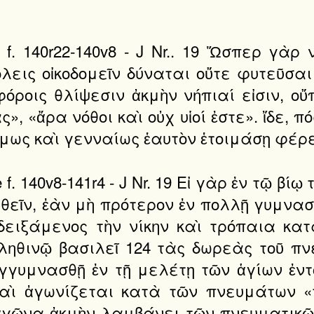
30d f. 140r22-140v8 - J Nr.. 19 Ὥσπερ γὰ
λεις οἰκοδομεῖν δύναται οὔτε φυτεῦσαι 
όροις θλίψεσιν ἀκμὴν νήπιαί εἰσιν, ο
ς», «ἄρα νόθοι καὶ οὐχ υἱοί ἐστε». ἴδε, π
ύμως καὶ γενναίως ἑαυτὸν ἑτοιμάσῃ φέρε
30e f. 140v8-141r4 - J Nr. 19 Εἰ γὰρ ἐν τῷ
θεῖν, ἐὰν μὴ πρότερον ἐν πολλῇ γυμνασί
ιδειξάμενος τὴν νίκην καὶ τρόπαια κ
ληθινῷ βασιλεῖ 124 τὰς δωρεὰς τοῦ πν
ἐγγυμνασθῇ ἐν τῇ μελέτῃ τῶν ἁγίων ἐν
καὶ ἀγωνίζεται κατὰ τῶν πνευμάτων «
 ἀγῶνα ἀκμὴν λαμβάνει τῶν πνευματικῶ