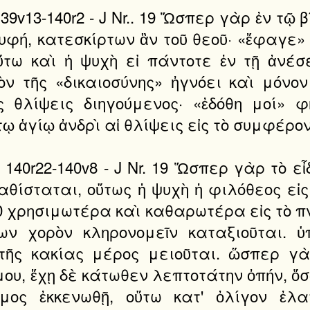
 f. 139v13-140r2 - J Nr.. 19 Ὥσπερ γὰρ ἐν τ
ρυφή, κατεσκίρτων ἂν τοῦ θεοῦ· «ἔφαγε»
τω καὶ ἡ ψυχὴ εἰ πάντοτε ἐν τῇ ἀνέσε
ὸν τῆς «δικαιοσύνης» ἠγνόει καὶ μόνον
ς θλίψεις διηγούμενος· «ἐδόθη μοί» φ
τῳ ἁγίῳ ἀνδρὶ αἱ θλίψεις εἰς τὸ συμφέρο
d f. 140r22-140v8 - J Nr. 19 Ὥσπερ γὰρ τ
θίσταται, οὕτως ἡ ψυχὴ ἡ φιλόθεος εἰ
 χρησιμωτέρα καὶ καθαρωτέρα εἰς τὸ π
ων χορὸν κληρονομεῖν καταξιοῦται. 
 τῆς κακίας μέρος μειοῦται. ὥσπερ γὰ
, ἔχῃ δὲ κάτωθεν λεπτοτάτην ὀπήν, ὅσῳ
μος ἐκκενωθῇ, οὕτω κατ' ὀλίγον ἐλα