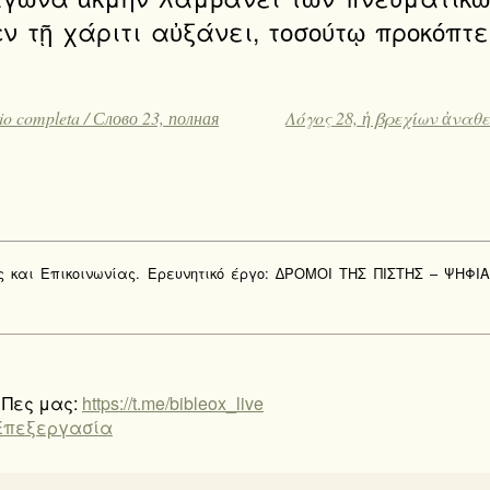
 τῇ χάριτι αὐξάνει, τοσούτῳ προκόπτει
o completa / Слово 23, полная
Λόγος 28, ἡ βρεχίων ἀναθεώ
ας και Επικοινωνίας. Ερευνητικό έργο: ∆ΡΟΜΟΙ ΤΗΣ ΠΙΣΤΗΣ – ΨΗΦΙ
 Πες μας:
https://t.me/bibleox_live
Επεξεργασία