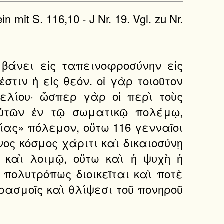
n mit S. 116,10 - J Nr. 19. Vgl. zu Nr.
βάνει εἰς ταπεινοφροσύνην εἰς
στιν ἡ εἰς θεόν. οἱ γὰρ τοιοῦτον
μελίου· ὥσπερ γὰρ οἱ περὶ τοὺς
ὐτῶν ἐν τῷ σωματικῷ πολέμῳ,
ίας» πόλεμον, οὕτω 116 γενναῖοι
ος κόσμος χάριτι καὶ δικαιοσύνῃ
ῷ καὶ λοιμῷ, οὕτω καὶ ἡ ψυχὴ ἡ
 πολυτρόπως διοικεῖται καὶ ποτὲ
ρασμοῖς καὶ θλίψεσι τοῦ πονηροῦ