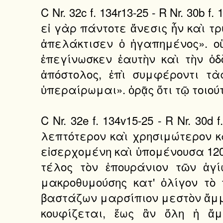
C Nr. 32c f. 134r13-25 - R Nr. 30b
εἰ γὰρ πάντοτε ἄνεσις ἦν καὶ τ
ἀπελάκτισεν ὁ ἠγαπημένος». οὕ
ἐπεγίνωσκεν ἑαυτὴν καὶ τὴν ὁδ
ἀπόστολος, ἐπὶ συμφέροντι τὰ
ὑπεραίρωμαι». ὁρᾷς ὅτι τῷ τοιού
C Nr. 32e f. 134v15-25 - R Nr. 30
λεπτότερον καὶ χρησιμώτερον κα
εἰσερχομένη καὶ ὑπομένουσα 120
τέλος τὸν ἐπουράνιον τῶν ἁγί
μακροθυμούσης κατ' ὀλίγον τὸ
βαστάζων μαρσίπιον μεστὸν ἄμμου
κουφίζεται, ἕως ἂν ὅλη ἡ ἄμ