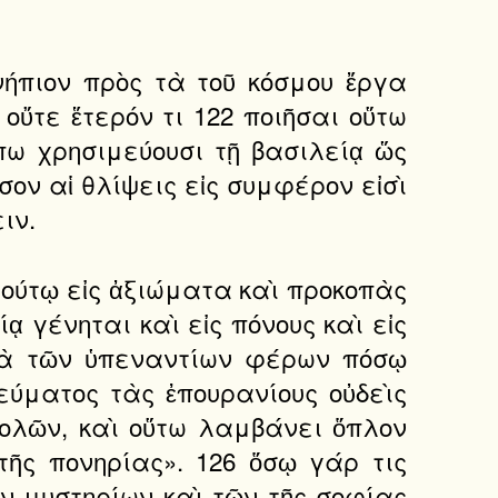
ρ νήπιον πρὸς τὰ τοῦ κόσμου ἔργα
οὔτε ἕτερόν τι 122 ποιῆσαι οὕτω
ὔπω χρησιμεύουσι τῇ βασιλείᾳ ὥς
όσον αἱ θλίψεις εἰς συμφέρον εἰσὶ
ιν.
 βίῳ τούτῳ εἰς ἀξιώματα καὶ προκοπὰς
ᾳ γένηται καὶ εἰς πόνους καὶ εἰς
ατὰ τῶν ὑπεναντίων φέρων πόσῳ
εύματος τὰς ἐπουρανίους οὐδεὶς
τολῶν, καὶ οὕτω λαμβάνει ὅπλον
τῆς πονηρίας». 126 ὅσῳ γάρ τις
ν μυστηρίων καὶ τῶν τῆς σοφίας