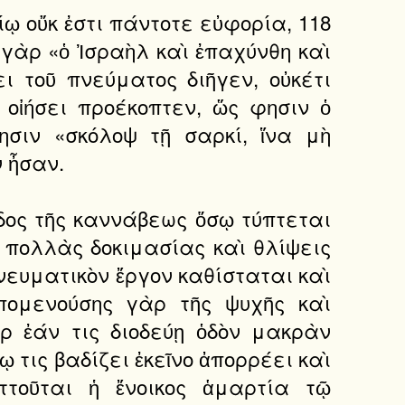
ῷ βίῳ οὔκ ἐστι πάντοτε εὐφορία, 118
 γὰρ «ὁ Ἰσραὴλ καὶ ἐπαχύνθη καὶ
ι τοῦ πνεύματος διῆγεν, οὐκέτι
 οἰήσει προέκοπτεν, ὥς φησιν ὁ
ησιν «σκόλοψ τῇ σαρκί, ἵνα μὴ
ν ἦσαν.
ὸ εἶδος τῆς καννάβεως ὅσῳ τύπτεται
ς πολλὰς δοκιμασίας καὶ θλίψεις
νευματικὸν ἔργον καθίσταται καὶ
ὑπομενούσης γὰρ τῆς ψυχῆς καὶ
ρ ἐάν τις διοδεύῃ ὁδὸν μακρὰν
 τις βαδίζει ἐκεῖνο ἀπορρέει καὶ
ττοῦται ἡ ἔνοικος ἁμαρτία τῷ