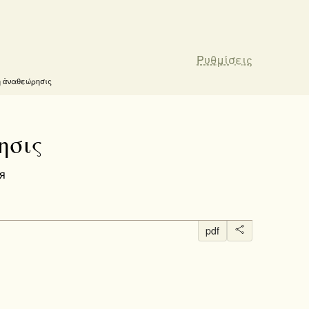
Ρυθμίσεις
κὴ ἀναθεώρησις
ησις
я
pdf