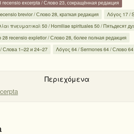
 recensio excerpta / Слово 23, сокращённая редакция
censio brevior / Слово 28, краткая редакция
Λόγος 17 / 
ίαι πνευματικαὶ 50 / Homiliae spirituales 50 / Пятьдесят 
8 recensio expletior / Слово 28, более полная редакция
 / Слова 1–22 и 24–27
Λόγος 64 / Sermones 64 / Слово 64
Περιεχόμενα
cerpta
a