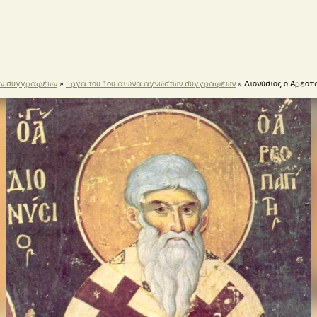
ών συγγραφέων
»
Έργα του 1ου αιώνα αγνώστων συγγραφέων
» Διονύσιος ο Αρεοπα