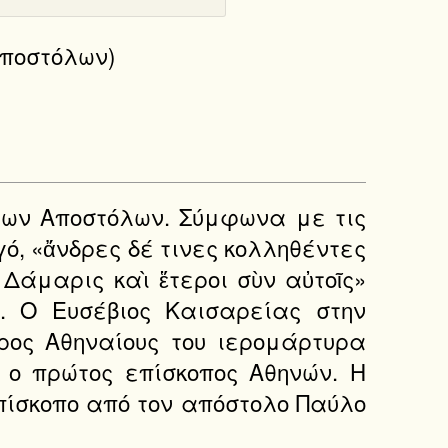
 Αποστόλων)
 των Αποστόλων. Σύμφωνα με τις
ό, «ἄνδρες δέ τινες κολληθέντες
 Δάμαρις καὶ ἕτεροι σὺν αὐτοῖς»
υ. Ο Ευσέβιος Καισαρείας στην
προς Αθηναίους του ιερομάρτυρα
αν ο πρώτος επίσκοπος Αθηνών. Η
επίσκοπο από τον απόστολο Παύλο