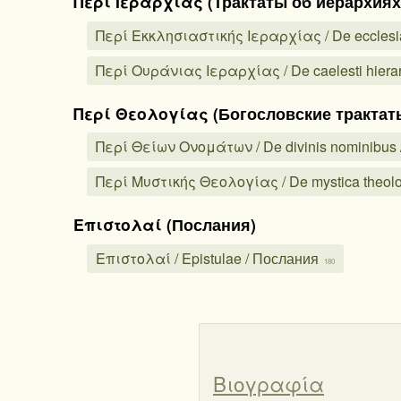
Περί Ιεραρχίας (Трактаты об иерархиях
Περί Εκκλησιαστικής Ιεραρχίας / De ecclesia
Περί Ουράνιας Ιεραρχίας / De caelesti hiera
Περί Θεολογίας (Богословские трактат
Περί Θείων Ονομάτων / De divinis nominibu
Περί Μυστικής Θεολογίας / De mystica theol
Επιστολαί (Послания)
Επιστολαί / Epistulae / Послания
180
Βιογραφία