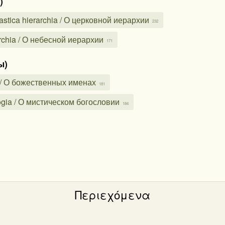
)
stica hierarchia / О церковной иерархии
232
rchia / О небесной иерархии
171
ы)
s / О божественных именах
181
ogia / О мистическом богословии
184
Περιεχόμενα