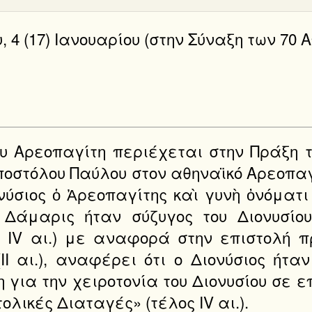
υ, 4 (17) Ιανουαρίου (στην Σύναξη των 70
ου Αρεοπαγίτη περιέχεται στην Πράξη
ποστόλου Παύλου στον αθηναϊκό Αρεοπαγ
ονύσιος ὁ Ἀρεοπαγίτης καὶ γυνὴ ὀνόματι
 η Δάμαρις ήταν σύζυγος του Διονυσίο
ς IV αι.) με αναφορά στην επιστολή 
(II αι.), αναφέρει ότι ο Διονύσιος ήτ
για την χειροτονία του Διονυσίου σε 
ολικές Διαταγές» (τέλος IV αι.).