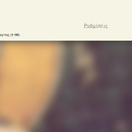
Ρυθμίσεις
γίτης (†~96)