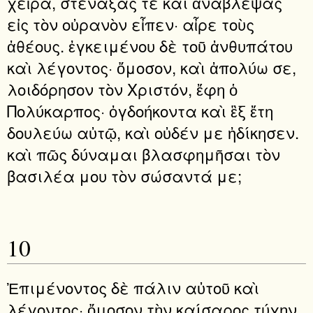
χεῖρα, στενάξας τε καὶ ἀναβλέψας
εἰς τὸν οὐρανὸν εἶπεν· αἶρε τοὺς
ἀθέους. ἐγκειμένου δὲ τοῦ ἀνθυπάτου
καὶ λέγοντος· ὄμοσον, καὶ ἀπολύω σε,
λοιδόρησον τὸν Χριστόν, ἔφη ὁ
Πολύκαρπος· ὀγδοήκοντα καὶ ἓξ ἔτη
δουλεύω αὐτῷ, καὶ οὐδέν με ἠδίκησεν.
καὶ πῶς δύναμαι βλασφημῆσαι τὸν
βασιλέα μου τὸν σώσαντά με;
10
Ἐπιμένοντος δὲ πάλιν αὐτοῦ καὶ
λέγοντος· ὄμοσον τὴν καίσαρος τύχην,