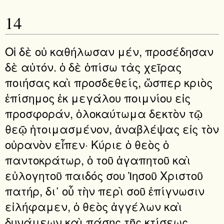
14
Οἱ δὲ οὐ καθήλωσαν μέν, προσέδησαν
δὲ αὐτόν. ὁ δὲ ὀπίσω τὰς χεῖρας
ποιήσας καὶ προσδεθείς, ὥσπερ κριὸς
ἐπίσημος ἐκ μεγάλου ποιμνίου εἰς
προσφοράν, ὁλοκαύτωμα δεκτὸν τῷ
θεῷ ἡτοιμασμένον, ἀναβλέψας εἰς τὸν
οὐρανὸν εἶπεν· Κύριε ὁ θεὸς ὁ
παντοκράτωρ, ὁ τοῦ ἀγαπητοῦ καὶ
εὐλογητοῦ παιδός σου Ἰησοῦ Χριστοῦ
πατήρ, δι᾿ οὗ τὴν περὶ σοῦ ἐπίγνωσιν
εἰλήφαμεν, ὁ θεὸς ἀγγέλων καὶ
δυνάμεων καὶ πάσης τῆς κτίσεως