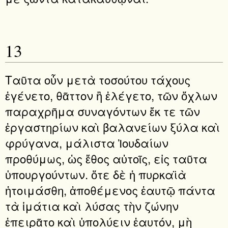
13
Ταῦτα οὖν μετὰ τοσούτου τάχους
ἐγένετο, θᾶττον ἢ ἐλέγετο, τῶν ὄχλων
παραχρῆμα συναγόντων ἔκ τε τῶν
ἐργαστηρίων καὶ βαλανείων ξύλα καὶ
φρύγανα, μάλιστα Ἰουδαίων
προθύμως, ὡς ἔθος αὐτοῖς, εἰς ταῦτα
ὑπουργούντων. ὅτε δὲ ἡ πυρκαϊὰ
ἡτοιμάσθη, ἀποθέμενος ἑαυτῷ πάντα
τὰ ἱμάτια καὶ λύσας τὴν ζώνην
ἐπειρᾶτο καὶ ὑπολύειν ἑαυτόν, μὴ