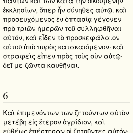
πάντων καὶ τῶν κατὰ τὴν οἰκουμένην
ἐκκλησίων, ὅπερ ἦν σύνηθες αὐτῷ. καὶ
προσευχόμενος ἐν ὀπτασίᾳ γέγονεν
πρὸ τριῶν ἡμερῶν τοῦ συλληφθῆναι
αὐτόν, καὶ εἶδεν τὸ προσκεφάλαιον
αὐτοῦ ὑπὸ πυρὸς κατακαιόμενον· καὶ
στραφεὶς εἶπεν πρὸς τοὺς σὺν αὐτῷ·
δεῖ με ζῶντα καυθῆναι.
6
Καὶ ἐπιμενόντων τῶν ζητούντων αὐτὸν
μετέβη εἰς ἕτερον ἀγρίδιον, καὶ
εὐθέως ἐπέστησαν οἱ ζητοῦντες αὐτόν·