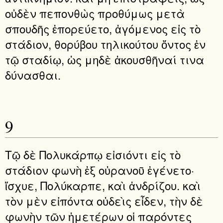
οὐδὲν πεπονθὼς προθύμως μετὰ
σπουδῆς ἐπορεύετο, ἀγόμενος εἰς τὸ
στάδιον, θορύβου τηλικούτου ὄντος ἐν
τῷ σταδίῳ, ὡς μηδὲ ἀκουσθῆναί τινα
δύνασθαι.
9
Τῷ δὲ Πολυκάρπῳ εἰσιόντι εἰς τὸ
στάδιον φωνὴ ἐξ οὐρανοῦ ἐγένετο·
ἴσχυε, Πολύκαρπε, καὶ ἀνδρίζου. καὶ
τὸν μὲν εἰπόντα οὐδεὶς εἶδεν, τὴν δὲ
φωνὴν τῶν ἡμετέρων οἱ παρόντες