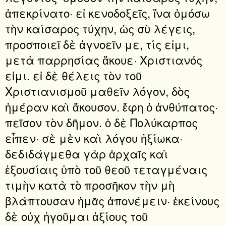
ἀπεκρίνατο· εἰ κενοδοξεῖς, ἵνα ὀμόσω
τὴν καίσαρος τύχην, ὡς σὺ λέγεις,
προσποιεῖ δὲ ἀγνοεῖν με, τίς εἰμι,
μετὰ παρρησίας ἄκουε· Χριστιανός
εἰμι. εἰ δὲ θέλεις τὸν τοῦ
Χριστιανισμοῦ μαθεῖν λόγον, δὸς
ἡμέραν καὶ ἄκουσον. ἔφη ὁ ἀνθύπατος·
πεῖσον τὸν δῆμον. ὁ δὲ Πολύκαρπος
εἶπεν· σὲ μὲν καὶ λόγου ἠξίωκα·
δεδιδάγμεθα γὰρ ἀρχαῖς καὶ
ἐξουσίαις ὑπὸ τοῦ θεοῦ τεταγμέναις
τιμὴν κατὰ τὸ προσῆκον τὴν μὴ
βλάπτουσαν ἡμᾶς ἀπονέμειν· ἐκείνους
δὲ οὐχ ἡγοῦμαι ἀξίους τοῦ