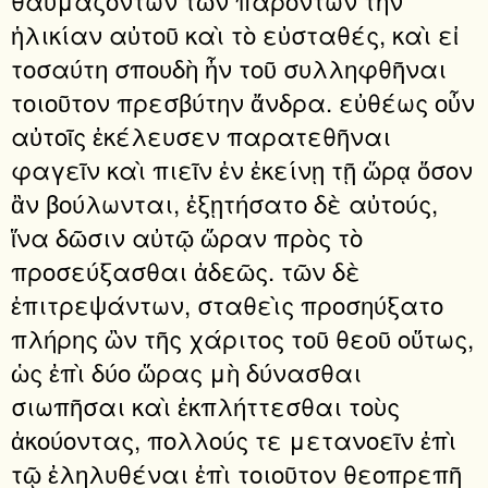
θαυμαζόντων τῶν παρόντων τὴν
ἡλικίαν αὐτοῦ καὶ τὸ εὐσταθές, καὶ εἰ
τοσαύτη σπουδὴ ἦν τοῦ συλληφθῆναι
τοιοῦτον πρεσβύτην ἄνδρα. εὐθέως οὖν
αὐτοῖς ἐκέλευσεν παρατεθῆναι
φαγεῖν καὶ πιεῖν ἐν ἐκείνῃ τῇ ὥρᾳ ὅσον
ἂν βούλωνται, ἐξῃτήσατο δὲ αὐτούς,
ἵνα δῶσιν αὐτῷ ὥραν πρὸς τὸ
προσεύξασθαι ἀδεῶς. τῶν δὲ
ἐπιτρεψάντων, σταθεὶς προσηύξατο
πλήρης ὢν τῆς χάριτος τοῦ θεοῦ οὕτως,
ὡς ἐπὶ δύο ὥρας μὴ δύνασθαι
σιωπῆσαι καὶ ἐκπλήττεσθαι τοὺς
ἀκούοντας, πολλούς τε μετανοεῖν ἐπὶ
τῷ ἐληλυθέναι ἐπὶ τοιοῦτον θεοπρεπῆ