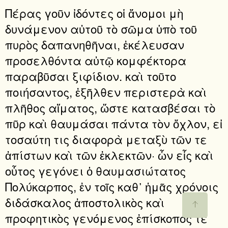
Πέρας γοῦν ἰδόντες οἱ ἄνομοι μὴ
δυνάμενον αὐτοῦ τὸ σῶμα ὑπὸ τοῦ
πυρὸς δαπανηθῆναι, ἐκέλευσαν
προσελθόντα αὐτῷ κομφέκτορα
παραβῦσαι ξιφίδιον. καὶ τοῦτο
ποιήσαντος, ἐξῆλθεν περιστερὰ καὶ
πλῆθος αἵματος, ὥστε κατασβέσαι τὸ
πῦρ καὶ θαυμάσαι πάντα τὸν ὄχλον, εἰ
τοσαύτη τις διαφορὰ μεταξὺ τῶν τε
ἀπίστων καὶ τῶν ἐκλεκτῶν· ὧν εἷς καὶ
οὗτος γεγόνει ὁ θαυμασιώτατος
Πολύκαρπος, ἐν τοῖς καθ᾿ ἡμᾶς χρόνοις
διδάσκαλος ἀποστολικὸς καὶ
προφητικὸς γενόμενος ἐπίσκοπός τε