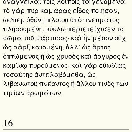
ἀναγγεῖλαι τοῖς λοιποῖς τὰ γενόμενα.
τὸ γὰρ πῦρ καμάρας εἶδος ποιῆσαν,
ὥσπερ ὀθόνη πλοίου ὑπὸ πνεύματος
πληρουμένη, κύκλῳ περιετείχισεν τὸ
σῶμα τοῦ μάρτυρος· καὶ ἦν μέσον οὐχ
ὡς σὰρξ καιομένη, ἀλλ᾿ ὡς ἄρτος
ὀπτώμενος ἢ ὡς χρυσὸς καὶ ἄργυρος ἐν
καμίνῳ πυρούμενος· καὶ γὰρ εὐωδίας
τοσαύτης ἀντελαβόμεθα, ὡς
λιβανωτοῦ πνέοντος ἢ ἄλλου τινὸς τῶν
τιμίων ἀρωμάτων.
16