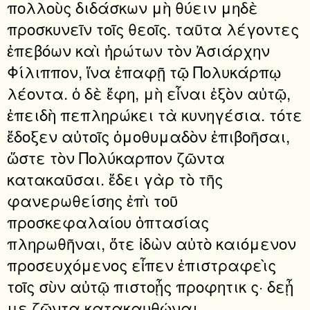
πολλοὺς διδάσκων μὴ θύειν μηδὲ
προσκυνεῖν τοῖς θεοῖς. ταῦτα λέγοντες
ἐπεβόων καὶ ἠρώτων τὸν Ἀσιάρχην
Φίλιππον, ἵνα ἐπαφῇ τῷ Πολυκάρπῳ
λέοντα. ὁ δὲ ἔφη, μὴ εἶναι ἐξὸν αὐτῷ,
ἐπειδὴ πεπληρώκει τὰ κυνηγέσια. τότε
ἔδοξεν αὐτοῖς ὁμοθυμαδὸν ἐπιβοῆσαι,
ὥστε τὸν Πολύκαρπον ζῶντα
κατακαῦσαι. ἔδει γὰρ τὸ τῆς
φανερωθείσης ἐπὶ τοῦ
προσκεφαλαίου ὀπτασίας
πληρωθῆναι, ὅτε ἰδὼν αὐτὸ καιόμενον
προσευχόμενος εἶπεν ἐπιστραφεὶς
τοῖς σὺν αὐτῷ πιστοᾖς προφητικ ς· δεᾖ
με ζῶντα κατακαυθῴναι.