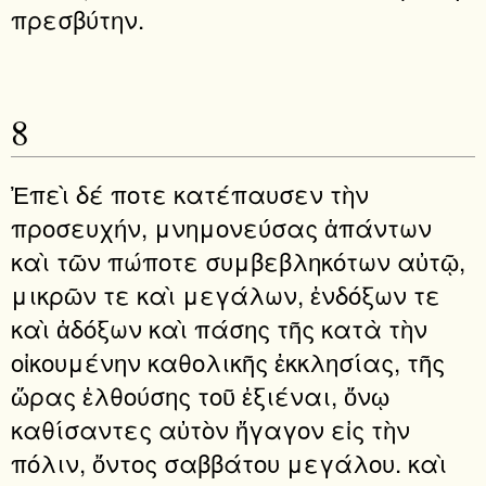
πρεσβύτην.
8
Ἐπεὶ δέ ποτε κατέπαυσεν τὴν
προσευχήν, μνημονεύσας ἁπάντων
καὶ τῶν πώποτε συμβεβληκότων αὐτῷ,
μικρῶν τε καὶ μεγάλων, ἐνδόξων τε
καὶ ἀδόξων καὶ πάσης τῆς κατὰ τὴν
οἰκουμένην καθολικῆς ἐκκλησίας, τῆς
ὥρας ἐλθούσης τοῦ ἐξιέναι, ὄνῳ
καθίσαντες αὐτὸν ἤγαγον εἰς τὴν
πόλιν, ὄντος σαββάτου μεγάλου. καὶ