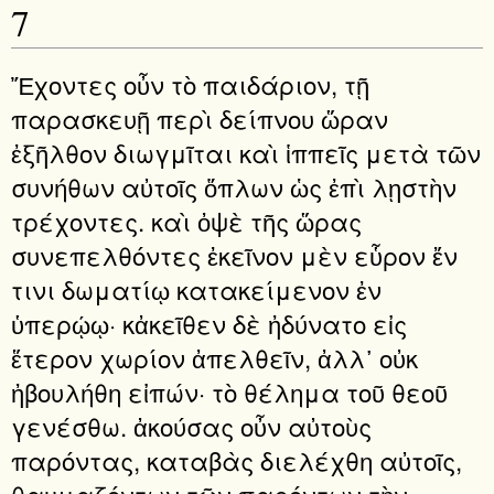
7
Ἔχοντες οὖν τὸ παιδάριον, τῇ
παρασκευῇ περὶ δείπνου ὥραν
ἐξῆλθον διωγμῖται καὶ ἱππεῖς μετὰ τῶν
συνήθων αὐτοῖς ὅπλων ὡς ἐπὶ λῃστὴν
τρέχοντες. καὶ ὀψὲ τῆς ὥρας
συνεπελθόντες ἐκεῖνον μὲν εὗρον ἔν
τινι δωματίῳ κατακείμενον ἐν
ὑπερῴῳ· κἀκεῖθεν δὲ ἠδύνατο εἰς
ἕτερον χωρίον ἀπελθεῖν, ἀλλ᾿ οὐκ
ἠβουλήθη εἰπών· τὸ θέλημα τοῦ θεοῦ
γενέσθω. ἀκούσας οὖν αὐτοὺς
παρόντας, καταβὰς διελέχθη αὐτοῖς,