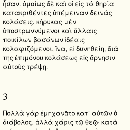
ἦσαν. ὁμοίως δὲ καὶ οἱ εἰς τὰ θηρία
κατακριθέντες ὑπέμειναν δεινὰς
κολάσεις, κήρυκας μὲν
ὑποστρωννύμενοι καὶ ἄλλαις
ποικίλων βασάνων ἰδέαις
κολαφιζόμενοι, ἵνα, εἰ δυνηθείη, διὰ
τῆς ἐπιμόνου κολάσεως εἰς ἄρνησιν
αὐτοὺς τρέψῃ.
3
Πολλὰ γὰρ ἐμηχανᾶτο κατ᾿ αὐτῶν ὁ
διάβολος. ἀλλὰ χάρις τῷ θεῷ· κατὰ