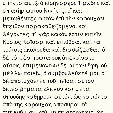
ὑπήντα αὐτῷ ὁ εἰρήναρχος Ἡρώδης καὶ
ὁ πατὴρ αὐτοῦ Νικήτης, οἳ καὶ
μεταθέντες αὐτὸν ἐπὶ τὴν καροῦχαν
ἔπειθον παρακαθεζόμενοι καὶ
λέγοντες· τί γὰρ κακόν ἐστιν εἰπεῖν·
Κύριος Καῖσαρ, καὶ ἐπιθῦσαι καὶ τὰ
τούτοις ἀκόλουθα καὶ διασώζεσθαι; ὁ
δὲ τὰ μὲν πρῶτα οὐκ ἀπεκρίνατο
αὐτοῖς, ἐπιμενόντων δὲ αὐτῶν ἔφη· οὐ
μέλλω ποιεῖν, ὃ συμβουλεύετέ μοι. οἱ
δὲ ἀποτυχόντες τοῦ πεῖσαι αὐτὸν
δεινὰ ῥήματα ἔλεγον καὶ μετὰ
σπουδῆς καθῄρουν αὐτόν, ὡς κατιόντα
ἀπὸ τῆς καρούχας ἀποσῦραι τὸ
ἀντικνήμιον. καὶ μὴ ἐπιστραφείς, ὡς