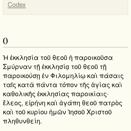
Codex
0
Ἡ ἐκκλησία τοῦ θεοῦ ἡ παροικοῦσα
Σμύρναν τῇ ἐκκλησίᾳ τοῦ θεοῦ τῇ
παροικούσῃ ἐν Φιλομηλίῳ καὶ πάσαις
ταῖς κατὰ πάντα τόπον τῆς ἁγίας καὶ
καθολικῆς ἐκκλησίας παροικίαις·
ἔλεος, εἰρήνη καὶ ἀγάπη θεοῦ πατρὸς
καὶ τοῦ κυρίου ἡμῶν Ἰησοῦ Χριστοῦ
πληθυνθείη.