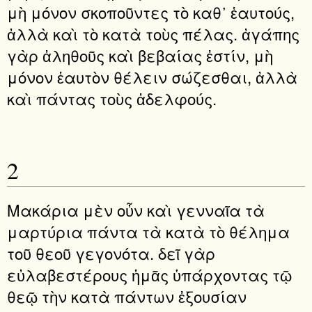
μὴ μόνον σκοποῦντες τὸ καθ᾿ ἑαυτούς,
ἀλλὰ καὶ τὸ κατὰ τοὺς πέλας. ἀγάπης
γὰρ ἀληθοῦς καὶ βεβαίας ἐστίν, μὴ
μόνον ἑαυτὸν θέλειν σώζεσθαι, ἀλλὰ
καὶ πάντας τοὺς ἀδελφούς.
2
Μακάρια μὲν οὖν καὶ γενναῖα τὰ
μαρτύρια πάντα τὰ κατὰ τὸ θέλημα
τοῦ θεοῦ γεγονότα. δεῖ γὰρ
εὐλαβεστέρους ἡμᾶς ὑπάρχοντας τῷ
θεῷ τὴν κατὰ πάντων ἐξουσίαν