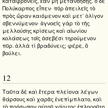
καταφρονεῖς, ἐὰν μὴ μετανοήσῃς. ὁ δὲ
Πολύκαρπος εἶπεν· πῦρ ἀπειλεῖς τὸ
πρὸς ὥραν καιόμενον καὶ μετ᾿ ὀλίγον
σβεννύμενον· ἀγνοεῖς γὰρ τὸ τῆς
μελλούσης κρίσεως καὶ αἰωνίου
κολάσεως τοῖς ἀσεβέσι τηρούμενον
πῦρ. ἀλλὰ τί βραδύνεις; φέρε, ὃ
βούλει.
12
Ταῦτα δὲ καὶ ἕτερα πλείονα λέγων
θάρσους καὶ χαρᾶς ἐνεπίμπλατο, καὶ
τὸ πρόσωπον αὐτοῦ χάριτος ἐπληροῦτο