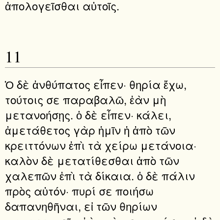
ἀπολογεῖσθαι αὐτοῖς.
11
Ὁ δὲ ἀνθύπατος εἶπεν· θηρία ἔχω,
τούτοις σε παραβαλῶ, ἐὰν μὴ
μετανοήσῃς. ὁ δὲ εἶπεν· κάλει,
ἀμετάθετος γὰρ ἡμῖν ἡ ἀπὸ τῶν
κρειττόνων ἐπὶ τὰ χείρω μετάνοια·
καλὸν δὲ μετατίθεσθαι ἀπὸ τῶν
χαλεπῶν ἐπὶ τὰ δίκαια. ὁ δὲ πάλιν
πρὸς αὐτόν· πυρί σε ποιήσω
δαπανηθῆναι, εἰ τῶν θηρίων