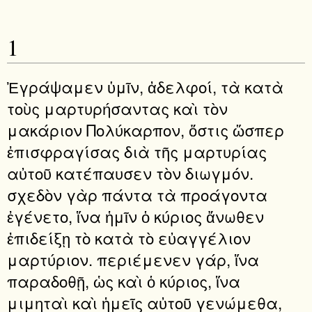
1
Ἐγράψαμεν ὑμῖν, ἀδελφοί, τὰ κατὰ
τοὺς μαρτυρήσαντας καὶ τὸν
μακάριον Πολύκαρπον, ὅστις ὥσπερ
ἐπισφραγίσας διὰ τῆς μαρτυρίας
αὐτοῦ κατέπαυσεν τὸν διωγμόν.
σχεδὸν γὰρ πάντα τὰ προάγοντα
ἐγένετο, ἵνα ἡμῖν ὁ κύριος ἄνωθεν
ἐπιδείξῃ τὸ κατὰ τὸ εὐαγγέλιον
μαρτύριον. περιέμενεν γάρ, ἵνα
παραδοθῇ, ὡς καὶ ὁ κύριος, ἵνα
μιμηταὶ καὶ ἡμεῖς αὐτοῦ γενώμεθα,