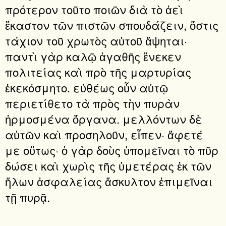
πρότερον τοῦτο ποιῶν διὰ τὸ ἀεὶ
ἕκαστον τῶν πιστῶν σπουδάζειν, ὅστις
τάχιον τοῦ χρωτὸς αὐτοῦ ἅψηται·
παντὶ γὰρ καλῷ ἀγαθῆς ἕνεκεν
πολιτείας καὶ πρὸ τῆς μαρτυρίας
ἐκεκόσμητο. εὐθέως οὖν αὐτῷ
περιετίθετο τὰ πρὸς τὴν πυρὰν
ἡρμοσμένα ὄργανα. μελλόντων δὲ
αὐτῶν καὶ προσηλοῦν, εἶπεν· ἄφετέ
με οὕτως· ὁ γὰρ δοὺς ὑπομεῖναι τὸ πῦρ
δώσει καὶ χωρὶς τῆς ὑμετέρας ἐκ τῶν
ἥλων ἀσφαλείας ἄσκυλτον ἐπιμεῖναι
τῇ πυρᾷ.