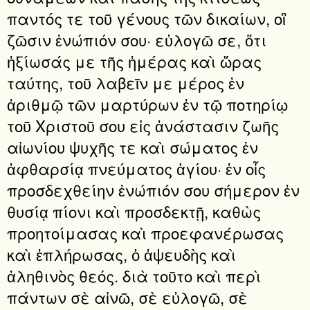
παντός τε τοῦ γένους τῶν δικαίων, οἳ
ζῶσιν ἐνώπιόν σου· εὐλογῶ σε, ὅτι
ἠξίωσάς με τῆς ἡμέρας καὶ ὥρας
ταύτης, τοῦ λαβεῖν με μέρος ἐν
ἀριθμῷ τῶν μαρτύρων ἐν τῷ ποτηρίῳ
τοῦ Χριστοῦ σου εἰς ἀνάστασιν ζωῆς
αἰωνίου ψυχῆς τε καὶ σώματος ἐν
ἀφθαρσίᾳ πνεύματος ἁγίου· ἐν οἷς
προσδεχθείην ἐνώπιόν σου σήμερον ἐν
θυσίᾳ πίονι καὶ προσδεκτῇ, καθὼς
προητοίμασας καὶ προεφανέρωσας
καὶ ἐπλήρωσας, ὁ ἀψευδὴς καὶ
ἀληθινὸς θεός. διὰ τοῦτο καὶ περὶ
πάντων σὲ αἰνῶ, σὲ εὐλογῶ, σὲ