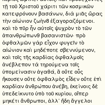
τῇ τοῦ Χριστοῦ χάριτι τῶν κοσμικῶν
κατεφρόνουν βασάνων, διὰ μιᾶς ὥρας
τὴν αἰώνιον ζωὴν8 ἐξαγοραζόμενοι.
καὶ τὸ πῦρ ἦν αὐτοῖς ψυχρὸν τὸ τῶν
ἀπανθρώπων9 βασανιστῶν· πρὸ
ὀφθαλμῶν γὰρ εἶχον φυγεῖν τὸ
αἰώνιον καὶ μηδέποτε σβεννύμενον,
καὶ τοῖς τῆς καρδίας ὀφθαλμοῖς
ἀνέβλεπον τὰ τηρούμενα τοῖς
ὑπομείνασιν ἀγαθά, ἃ οὔτε οὖς
ἤκουσεν οὔτε ὀφθαλμὸς εἶδεν οὔτε ἐπὶ
καρδίαν ἀνθρώπου ἀνέβη, ἐκείνοις δὲ
ὑπεδείκνυτο ὑπὸ τοῦ κυρίου, οἵπερ
μηκέτι ἄνθρωποι, ἀλλ᾿ ἤδη ἄγγελοι