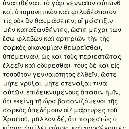
ἀνατιθέναι. τὸ γὰρ γενναῖον αὐτῶν6
καὶ ὑπομονητικὸν καὶ φιλοδέσποτον
τίς οὐκ ἂν θαυμάσειεν; οἳ μάστιξιν
μὲν καταξανθέντες, ὥστε μέχρι τῶν
ἔσω φλεβῶν καὶ ἀρτηριῶν τὴν τῆς
σαρκὸς οἰκονομίαν θεωρεῖσθαι,
ὑπέμειναν, ὡς καὶ τοὺς περιεστῶτας
ἐλεεῖν καὶ ὀδύρεσθαι· τοὺς δὲ καὶ εἰς
τοσοῦτον γενναιότητος ἐλθεῖν, ὥστε
μήτε γρύξαι μήτε στενάξαι τινὰ
αὐτῶν, ἐπιδεικνυμένους ἅπασιν ἡμῖν,
ὅτι ἐκείνῃ τῇ ὥρᾳ βασανιζόμενοι τῆς
σαρκὸς ἀπεδήμουν οἱ7 μάρτυρες τοῦ
Χριστοῦ, μᾶλλον δέ, ὅτι παρεστὼς ὁ
κύριος ὡμίλει αὐτοῖς. καὶ προσέχοντες