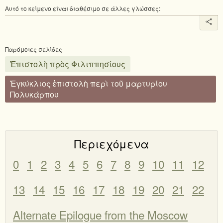
Αυτό το κείμενο είναι διαθέσιμο σε άλλες γλώσσες:
Παρόμοιες σελίδες
Ἐπιστολὴ πρὸς Φιλιππησίους
Ἐγκύκλιος ἐπιστολὴ περὶ τοῦ μαρτυρίου
Πολυκάρπου
Περιεχόμενα
0
1
2
3
4
5
6
7
8
9
10
11
12
13
14
15
16
17
18
19
20
21
22
Alternate Epilogue from the Moscow