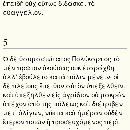
ἐπειδὴ οὐχ οὕτως διδάσκει τὸ
εὐαγγέλιον.
5
Ὁ δὲ θαυμασιώτατος Πολύκαρπος τὸ
μὲν πρῶτον ἀκούσας οὐκ ἐταράχθη,
ἀλλ᾿ ἐβούλετο κατὰ πόλιν μένειν· οἱ
δὲ πλείους ἔπειθον αὐτὸν ὑπεξελθεῖν.
καὶ ὑπεξῆλθεν εἰς ἀγρίδιον οὐ μακρὰν
ἀπέχον ἀπὸ τῆς πόλεως καὶ διέτριβεν
μετ᾿ ὀλίγων, νύκτα καὶ ἡμέραν οὐδὲν
ἕτερον ποιῶν ἢ προσευχόμενος περὶ