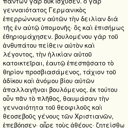
πάντων γὰρ οὐκ ἴσχυσεν. ὁ γὰρ
γενναιότατος Γερμανικὸς
ἐπερρώννυεν αὐτῶν τὴν δειλίαν διὰ
τῆς ἐν αὐτῷ ὑπομονῆς· ὃς καὶ ἐπισήμως
ἐθηριομάχησεν. βουλομένου γὰρ τοῦ
ἀνθυπάτου πείθειν αὐτὸν καὶ
λέγοντος, τὴν ἡλικίαν αὐτοῦ
κατοικτεῖραι, ἑαυτῷ ἐπεσπᾴσατο τὸ
θηρίον προσβιασάμενος, τάχιον τοῦ
ἀδίκου καὶ ἀνόμου βίου αὐτῶν
ἀπαλλαγῆναι βουλόμενος. ἐκ τούτου
οὖν πᾶν τὸ πλῆθος, θαυμάσαν τὴν
γενναιότητα τοῦ θεοφιλοῦς καὶ
θεοσεβοῦς γένους τῶν Χριστιανῶν,
ἐπεβόησεν· αἶρε τοὺς ἀθέους· ζητείσθω