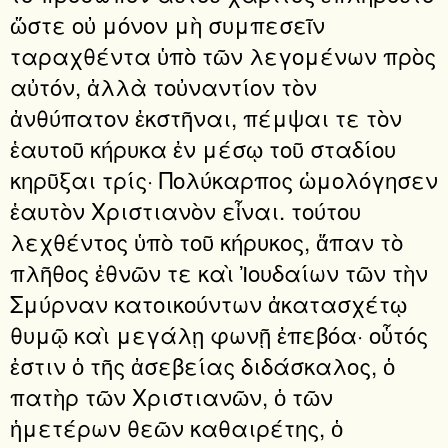
ὥστε οὐ μόνον μὴ συμπεσεῖν
ταραχθέντα ὑπὸ τῶν λεγομένων πρὸς
αὐτόν, ἀλλὰ τοὐναντίον τὸν
ἀνθύπατον ἐκστῆναι, πέμψαι τε τὸν
ἑαυτοῦ κήρυκα ἐν μέσῳ τοῦ σταδίου
κηρῦξαι τρίς· Πολύκαρπος ὡμολόγησεν
ἑαυτὸν Χριστιανὸν εἶναι. τούτου
λεχθέντος ὑπὸ τοῦ κήρυκος, ἅπαν τὸ
πλῆθος ἐθνῶν τε καὶ Ἰουδαίων τῶν τὴν
Σμύρναν κατοικούντων ἀκατασχέτῳ
θυμῷ καὶ μεγάλῃ φωνῇ ἐπεβόα· οὗτός
ἐστιν ὁ τῆς ἀσεβείας διδάσκαλος, ὁ
πατὴρ τῶν Χριστιανῶν, ὁ τῶν
ἡμετέρων θεῶν καθαιρέτης, ὁ