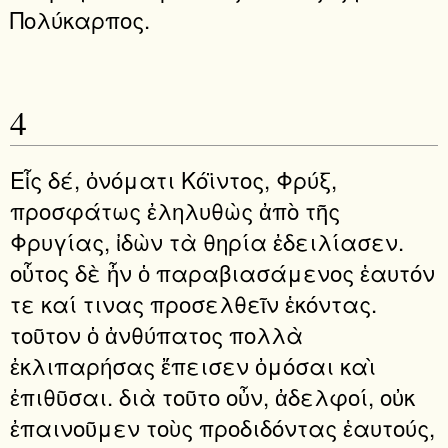
Πολύκαρπος.
4
Εἷς δέ, ὀνόματι Κόϊντος, Φρύξ,
προσφάτως ἐληλυθὼς ἀπὸ τῆς
Φρυγίας, ἰδὼν τὰ θηρία ἐδειλίασεν.
οὗτος δὲ ἦν ὁ παραβιασάμενος ἑαυτόν
τε καί τινας προσελθεῖν ἑκόντας.
τοῦτον ὁ ἀνθύπατος πολλὰ
ἐκλιπαρήσας ἔπεισεν ὀμόσαι καὶ
ἐπιθῦσαι. διὰ τοῦτο οὖν, ἀδελφοί, οὐκ
ἐπαινοῦμεν τοὺς προδιδόντας ἑαυτούς,