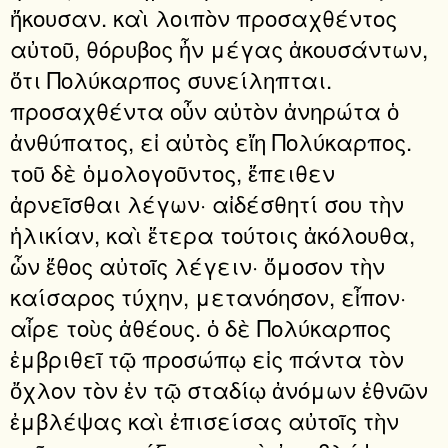
ἤκουσαν. καὶ λοιπὸν προσαχθέντος
αὐτοῦ, θόρυβος ἦν μέγας ἀκουσάντων,
ὅτι Πολύκαρπος συνείληπται.
προσαχθέντα οὖν αὐτὸν ἀνηρώτα ὁ
ἀνθύπατος, εἰ αὐτὸς εἴη Πολύκαρπος.
τοῦ δὲ ὁμολογοῦντος, ἔπειθεν
ἀρνεῖσθαι λέγων· αἰδέσθητί σου τὴν
ἡλικίαν, καὶ ἕτερα τούτοις ἀκόλουθα,
ὧν ἔθος αὐτοῖς λέγειν· ὄμοσον τὴν
καίσαρος τύχην, μετανόησον, εἶπον·
αἶρε τοὺς ἀθέους. ὁ δὲ Πολύκαρπος
ἐμβριθεῖ τῷ προσώπῳ εἰς πάντα τὸν
ὄχλον τὸν ἐν τῷ σταδίῳ ἀνόμων ἐθνῶν
ἐμβλέψας καὶ ἐπισείσας αὐτοῖς τὴν