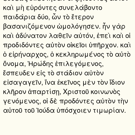
καὶ μὴ εὑρόντες συνελάβοντο
παιδάρια δύο, ὧν τὸ ἕτερον
βασανιζόμενον ὡμολόγησεν. ἦν γὰρ
καὶ ἀδύνατον λαθεῖν αὐτόν, ἐπεὶ καὶ οἱ
προδιδόντες αὐτὸν οἰκεῖοι ὑπῆρχον. καὶ
ὁ εἰρήναρχος, ὁ κεκληρωμένος τὸ αὐτὸ
ὄνομα, Ἡρώδης ἐπιλεγόμενος,
ἔσπευδεν εἰς τὸ στάδιον αὐτὸν
εἰσαγαγεῖν, ἵνα ἐκεῖνος μὲν τὸν ἴδιον
κλῆρον ἀπαρτίσῃ, Χριστοῦ κοινωνὸς
γενόμενος, οἱ δὲ προδόντες αὐτὸν τὴν
αὐτοῦ τοῦ Ἰούδα ὑπόσχοιεν τιμωρίαν.