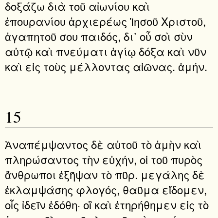
δοξάζω διὰ τοῦ αἰωνίου καὶ
ἐπουρανίου ἀρχιερέως Ἰησοῦ Χριστοῦ,
ἀγαπητοῦ σου παιδός, δι᾿ οὗ σοὶ σὺν
αὐτῷ καὶ πνεύματι ἁγίῳ δόξα καὶ νῦν
καὶ εἰς τοὺς μέλλοντας αἰῶνας. ἀμήν.
15
Ἀναπέμψαντος δὲ αὐτοῦ τὸ ἀμὴν καὶ
πληρώσαντος τὴν εὐχήν, οἱ τοῦ πυρὸς
ἄνθρωποι ἐξῆψαν τὸ πῦρ. μεγάλης δὲ
ἐκλαμψάσης φλογός, θαῦμα εἴδομεν,
οἷς ἰδεῖν ἐδόθη· οἳ καὶ ἐτηρήθημεν εἰς τὸ