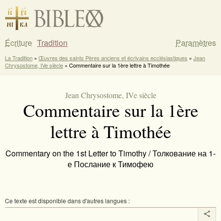
Écriture
Tradition
Paramètres
La Tradition
»
Œuvres des saints Pères anciens et écrivains ecclésiastiques
»
Jean
Chrysostome, IVe siècle
» Commentaire sur la 1ère lettre à Timothée
Jean Chrysostome, IVe siècle
Commentaire sur la 1ère
lettre à Timothée
Commentary on the 1st Letter to Timothy / Толкование на 1-
е Послание к Тимофею
Ce texte est disponible dans d'autres langues :