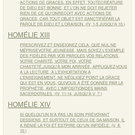
ACTIONS DE GRACES. EN EFFET, TOUTECRÉATURE
DE DIEU EST BONNE, ET L'ON NE DOIT REJETER
RIEN DE CE QU'ONREÇOIT AVEC ACTIONS DE
GRACES, CAR TOUT OBJET EST SANCTIFIÉPAR LA
PAROLE DE DIEU ET L'ORAISON. (IV, 1-5 JUSQU'A 10.)
HOMÉLIE XIII
PRESCRIVEZ ET ENSEIGNEZ CELA. QUE NUL NE
MÉPRISEVOTRE JEUNESSE, MAIS SOYEZ L'EXEMPLE
DES FIDÈLES PAR VOS PAROLES,VOS RELATIONS,
VOTRE CHARITÉ, VOTRE FOI, VOTRE
CHASTETÉ.JUSQU'À MON ARRIVÉE, APPLIQUEZ-VOUS
A LA LECTURE, A L'EXHORTATION,A
L'ENSEIGNEMENT. NE NÉGLIGEZ POINT LA GRACE
QUI EST EN VOUS, QUIVOUS A ÉTÉ DONNÉE PAR LA
PROPHÉTIE, AVEC L'IMPOSITIONDES MAINS
SACERDOTALES. (IV, 11-14, JUSQU'À V, 7.)
HOMÉLIE XIV
SI QUELQU'UN N'A PAS UN SOIN PRÉVOYANT
DESSIENS, ET SURTOUT DE CEUX DE SA MAISON, IL
A RENIÉ LA FOI ET ESTPIRE QU'UN INFIDÈLE. (V, 8-
10.)