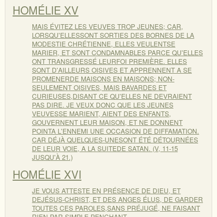
HOMÉLIE XV
MAIS ÉVITEZ LES VEUVES TROP JEUNES; CAR,
LORSQU'ELLESSONT SORTIES DES BORNES DE LA
MODESTIE CHRÉTIENNE, ELLES VEULENTSE
MARIER, ET SONT CONDAMNABLES PARCE QU'ELLES
ONT TRANSGRESSÉ LEURFOI PREMIÈRE. ELLES
SONT D'AILLEURS OISIVES ET APPRENNENT A SE
PROMENERDE MAISONS EN MAISONS; NON-
SEULEMENT OISIVES, MAIS BAVARDES ET
CURIEUSES,DISANT CE QU'ELLES NE DEVRAIENT
PAS DIRE. JE VEUX DONC QUE LES JEUNES
VEUVESSE MARIENT, AIENT DES ENFANTS,
GOUVERNENT LEUR MAISON, ET NE DONNENT
POINTA L'ENNEMI UNE OCCASION DE DIFFAMATION.
CAR DÉJÀ QUELQUES-UNESONT ÉTÉ DÉTOURNÉES
DE LEUR VOIE, A LA SUITEDE SATAN. (V, 11-15
JUSQU'À 21.)
HOMÉLIE XVI
JE VOUS ATTESTE EN PRÉSENCE DE DIEU, ET
DEJÉSUS-CHRIST, ET DES ANGES ÉLUS, DE GARDER
TOUTES CES PAROLES,SANS PRÉJUGÉ, NE FAISANT
RIEN PAR SIMPLE PENCHANT.