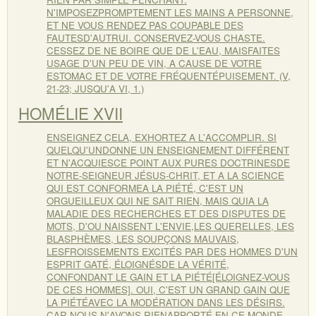
N'IMPOSEZPROMPTEMENT LES MAINS A PERSONNE,
ET NE VOUS RENDEZ PAS COUPABLE DES
FAUTESD'AUTRUI. CONSERVEZ-VOUS CHASTE.
CESSEZ DE NE BOIRE QUE DE L'EAU, MAISFAITES
USAGE D'UN PEU DE VIN, A CAUSE DE VOTRE
ESTOMAC ET DE VOTRE FRÉQUENTÉPUISEMENT. (V,
21-23; JUSQU'A VI, 1.)
HOMÉLIE XVII
ENSEIGNEZ CELA, EXHORTEZ A L'ACCOMPLIR. SI
QUELQU'UNDONNE UN ENSEIGNEMENT DIFFÉRENT
ET N'ACQUIESCE POINT AUX PURES DOCTRINESDE
NOTRE-SEIGNEUR JÉSUS-CHRIT, ET A LA SCIENCE
QUI EST CONFORMEA LA PIÉTÉ, C'EST UN
ORGUEILLEUX QUI NE SAIT RIEN, MAIS QUIA LA
MALADIE DES RECHERCHES ET DES DISPUTES DE
MOTS, D'OU NAISSENT L'ENVIE,LES QUERELLES, LES
BLASPHÈMES, LES SOUPÇONS MAUVAIS,
LESFROISSEMENTS EXCITÉS PAR DES HOMMES D'UN
ESPRIT GATÉ, ÉLOIGNÉSDE LA VÉRITÉ,
CONFONDANT LE GAIN ET LA PIÉTÉ[ÉLOIGNEZ-VOUS
DE CES HOMMES]. OUI, C'EST UN GRAND GAIN QUE
LA PIÉTÉAVEC LA MODÉRATION DANS LES DÉSIRS.
CAR NOUS N'AVONS RIENAPPORTÉ EN CE MONDE,