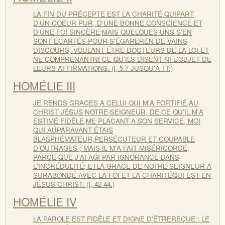
LA FIN DU PRÉCEPTE EST LA CHARITÉ QUIPART
D'UN COEUR PUR, D'UNE BONNE CONSCIENCE ET
D'UNE FOI SINCÈRE;MAIS QUELQUES-UNS S'EN
SONT ÉCARTÉS POUR S'ÉGAREREN DE VAINS
DISCOURS, VOULANT ÉTRE DOCTEURS DE LA LOI ET
NE COMPRENANTNI CE QU'ILS DISENT NI L'OBJET DE
LEURS AFFIRMATIONS. (I, 5-7 JUSQU'A 11.)
HOMÉLIE III
JE RENDS GRACES A CELUI QUI M'A FORTIFIÉ,AU
CHRIST JÉSUS NOTRE-SEIGNEUR, DE CE QU'IL M'A
ESTIMÉ FIDÈLE,ME PLAÇANT A SON SERVICE, MOI
QUI AUPARAVANT ÉTAIS
BLASPHÉMATEUR,PERSÉCUTEUR ET COUPABLE
D'OUTRAGES ; MAIS IL M'A FAIT MISÉRICORDE,
PARCE QUE J'AI AGI PAR IGNORANCE DANS
L'INCRÉDULITÉ; ETLA GRACE DE NOTRE-SEIGNEUR A
SURABONDÉ AVEC LA FOI ET LA CHARITÉQUI EST EN
JÉSUS-CHRIST. (I, 42-44.)
HOMÉLIE IV
LA PAROLE EST FIDÈLE ET DIGNE D'ÊTREREÇUE : LE