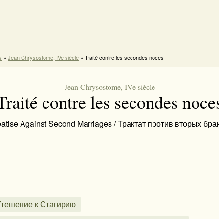
s
»
Jean Chrysostome, IVe siècle
» Traité contre les secondes noces
Jean Chrysostome, IVe siècle
Traité contre les secondes noce
eatise Against Second Marriages / Трактат против вторых бра
 / Утешение к Стагирию