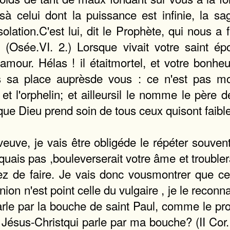
 celui dont la puissance est infinie, la sa
lation.C'est lui, dit le Prophète, qui nous a 
. (Osée.VI. 2.) Lorsque vivait votre saint ép
amour. Hélas ! il étaitmortel, et votre bonheur
is sa place auprèsde vous : ce n'est pas mo
 et l'orphelin; et ailleursil le nomme le père
i que Dieu prend soin de tous ceux quisont faible
euve, je vais être obligéde le répéter souvent
liquais pas ,bouleverserait votre âme et troubl
ez de faire. Je vais donc vousmontrer que c
on n'est point celle du vulgaire , je le reconna
arle par la bouche de saint Paul, comme le pr
 Jésus-Christqui parle par ma bouche? (II Cor. 