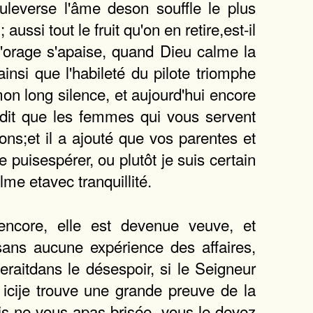
ouleverse l'âme deson souffle le plus
ssi tout le fruit qu'on en retire,est-il
nd l'orage s'apaise, quand Dieu calme la
insi que l'habileté du pilote triomphe
on long silence, et aujourd'hui encore
) dit que les femmes qui vous servent
ns;et il a ajouté que vos parentes et
puisespérer, ou plutôt je suis certain
me etavec tranquillité.
encore, elle est devenue veuve, et
sans aucune expérience des affaires,
eraitdans le désespoir, si le Seigneur
 icije trouve une grande preuve de la
is ne vous apas brisée, vous le devez