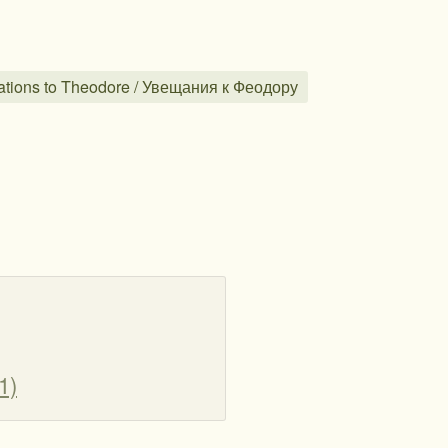
tations to Theodore / Увещания к Феодору
1)