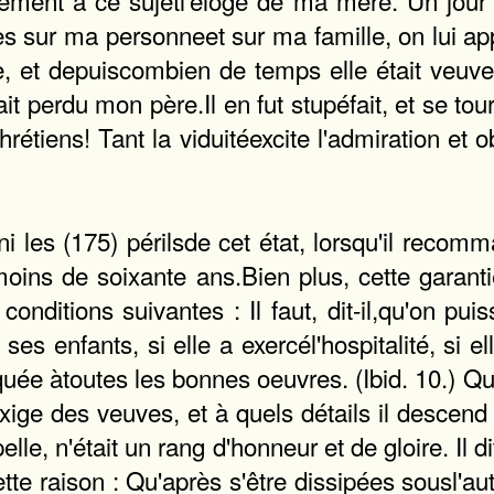
quement à ce sujetl'éloge de ma mère. Un jour 
sur ma personneet sur ma famille, on lui appri
 et depuiscombien de temps elle était veuve. 
vait perdu mon père.Il en fut stupéfait, et se tou
rétiens! Tant la viduitéexcite l'admiration et
, ni les (175) périlsde cet état, lorsqu'il re
oins de soixante ans.Bien plus, cette garantie
s conditions suivantes : Il faut, dit-il,qu'on
 ses enfants, si elle a exercél'hospitalité, si e
pliquée àtoutes les bonnes oeuvres. (Ibid. 10.)
xige des veuves, et à quels détails il descend !
ppelle, n'était un rang d'honneur et de gloire. 
tte raison : Qu'après s'être dissipées sousl'au