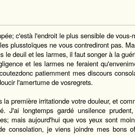
ppée; c'està l'endroit le plus sensible de vous
t les plusstoïques ne vous contrediront pas. Ma
le deuil et les larmes, il faut songer à la guér
gligence et les larmes ne feraient qu'envenime
 Ecoutezdonc patiemment mes discours consola
adoucir l'amertume de vosregrets.
ns la première irritationde votre douleur, et c
. J'ai longtemps gardé unsilence prudent, 
mes; mais aujourd'hui que vos yeux sont moins
de consolation, je viens joindre mes bons 