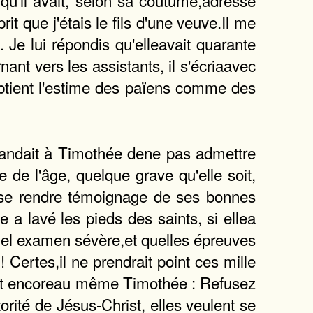
qu'il avait, selon sa coutume,adressé
t que j'étais le fils d'une veuve.Il me
Je lui répondis qu'elleavait quarante
rnant vers les assistants, il s'écriaavec
 obtient l'estime des païens comme des
commandait à Timothée dene pas admettre
 de l'âge, quelque grave qu'elle soit,
 puisse rendre témoignage de ses bonnes
lle a lavé les pieds des saints, si ellea
 Quel examen sévère,et quelles épreuves
 Certes,il ne prendrait point ces mille
Il dit encoreau même Timothée : Refusez
torité de Jésus-Christ, elles veulent se