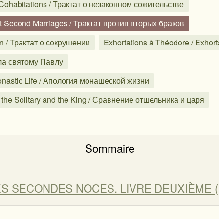
licit Cohabitations / Трактат о незаконном сожительстве
nst Second Marriages / Трактат против вторых браков
on / Трактат о сокрушении
Exhortations à Théodore / Exhor
вала святому Павлу
 Monastic Life / Апология монашеской жизни
of the Solitary and the King / Сравнение отшельника и царя
Sommaire
S SECONDES NOCES. LIVRE DEUXIÈME (