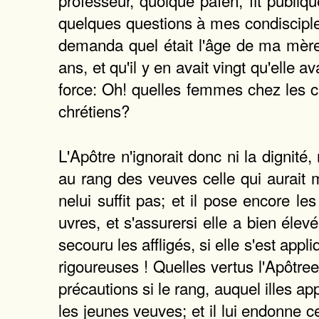
professeur, quoique païen, fit publi
quelques questions à mes condisciples 
demanda quel était l'âge de ma mère,
ans, et qu'il y en avait vingt qu'elle a
force: Oh! quelles femmes chez les ch
chrétiens?
L'Apôtre n'ignorait donc ni la dignité
au rang des veuves celle qui aurait m
nelui suffit pas; et il pose encore le
uvres, et s'assurersi elle a bien élevé
secouru les affligés, si elle s'est ap
rigoureuses ! Quelles vertus l'Apôtree
précautions si le rang, auquel illes a
les jeunes veuves; et il lui endonne ce