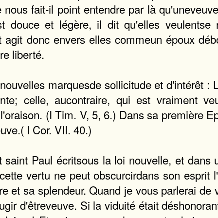
e nous fait-il point entendre par là qu'uneveu
 douce et légère, il dit qu'elles veulentse 
rist agit donc envers elles commeun époux dé
e liberté.
nouvelles marquesde sollicitude et d'intérêt : L
ante; celle, aucontraire, qui est vraiment v
l'oraison. (I Tim. V, 5, 6.) Dans sa première Ep
ve.( I Cor. VII. 40.)
saint Paul écritsous la loi nouvelle, et dans 
 cette vertu ne peut obscurcirdans son esprit l
pre et sa splendeur. Quand je vous parlerai de 
ir d'êtreveuve. Si la viduité était déshonorante