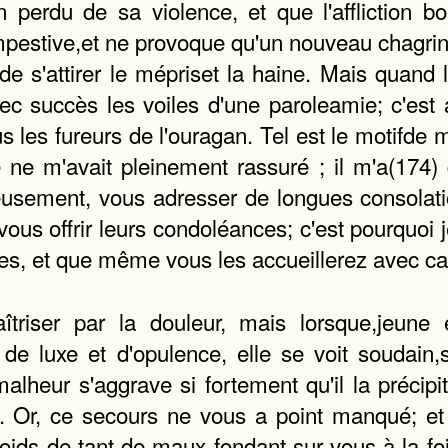
en perdu de sa violence, et que l'affliction b
estive,et ne provoque qu'un nouveau chagrin; au
 et de s'attirer le mépriset la haine. Mais qua
c succès les voiles d'une paroleamie; c'est a
 les fureurs de l'ouragan. Tel est le motifde m
cle ne m'avait pleinement rassuré ; il m'a(174
eusement, vous adresser de longues consolatio
s offrir leurs condoléances; c'est pourquoi je 
es, et que même vous les accueillerez avec cal
triser par la douleur, mais lorsque,jeune 
de luxe et d'opulence, elle se voit soudain,
lheur s'aggrave si fortement qu'il la précipit
ce. Or, ce secours ne vous a point manqué; et
poids de tant de maux fondant sur vous à la fo