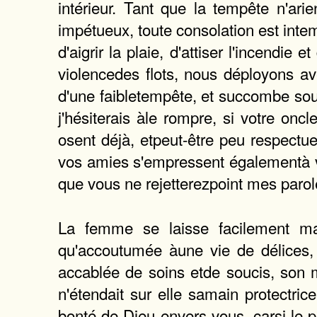
intérieur. Tant que la tempête n'ari
impétueux, toute consolation est intemp
d'aigrir la plaie, d'attiser l'incendie
violencedes flots, nous déployons ave
d'une faibletempête, et succombe sous
j'hésiterais àle rompre, si votre on
osent déjà, etpeut-être peu respectu
vos amies s'empressent égalementà vou
que vous ne rejetterezpoint mes parol
La femme se laisse facilement maî
qu'accoutumée àune vie de délices, 
accablée de soins etde soucis, son ma
n'étendait sur elle samain protectri
bonté de Dieu envers vous, carsi le 