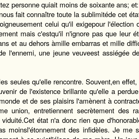
ez personne quiait moins de soixante ans; et: 
us fait connaître toute la sublimitéde cet état
igneusement celui qu'il exigepour l'élection d
ent mais c'estqu'il n'ignore pas que leur état
 et au dehors àmille embarras et mille difficu
de l'ennemi, une jeune veuveest assiégée de g
s seules qu'elle rencontre. Souvent,en effet,
uvenir de l'existence brillante qu'elle a perdu
monde et de ses plaisirs l'amènent à contrac
ime union, entretiennent secrètement des r
a viduité.Cet état n'a donc rien que d'honorab
e pas moinsl'étonnement des infidèles. Je m