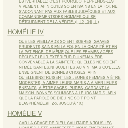
ESTVÉRITABLE; C'EST POURQUOI REPRENDS-LES
VIVEMENT, AFIN QU'ILS SOIENTSAINS EN LA FOI, NE
S'ADONNANT PAS AUX FABLES JUDAÏQUES ET AUX
COMMANDEMENTSDES HOMMES QUI SE
DÉTOURNENT DE LA VÉRITÉ. (I, 12,13;II, 1.)
HOMÉLIE IV
QUE LES VIEILLARDS SOIENT SOBRES, GRAVES,
PRUDENTS,SAINS EN LA FOI, EN LA CHARITÉ ET EN
LA PATIENCE. DE MÊME,QUE LES FEMMES AGÉES
RÈGLENT LEUR EXTÉRIEUR D'UNEMANIÈRE
CONVENABLE A LA SAINTETÉ; QU'ELLES NE SOIENT
NI MÉDISANTES,NI SUJETTES AU VIN, MAIS QU'ELLES
ENSEIGNENT DE BONNES CHOSES, AFIN
QU'ELLESINSTRUISENT LES JEUNES FEMMES A ÊTRE
MODESTES, A AIMER LEURS MARIS,A AIMER LEURS
ENFANTS, A ÊTRE SAGES, PURES, GARDANT LA
MAISON, BONNES,SOUMISES A LEURS MARIS, AFIN
QUE LA PAROLE DE DIEU NE SOIT POINT
BLASPHÉMÉE.(II, 2-5, JUSQU'À 10.)
HOMÉLIE V
CAR LA GRACE DE DIEU, SALUTAIRE A TOUS LES
HOMMES,A ÉTÉ MANIFESTÉE. NOUS ENSEIGNANT