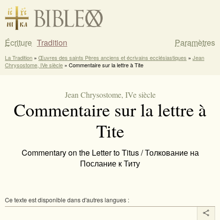
Écriture
Tradition
Paramètres
La Tradition
»
Œuvres des saints Pères anciens et écrivains ecclésiastiques
»
Jean
Chrysostome, IVe siècle
» Commentaire sur la lettre à Tite
Jean Chrysostome, IVe siècle
Commentaire sur la lettre à
Tite
Commentary on the Letter to Titus / Толкование на
Послание к Титу
Ce texte est disponible dans d'autres langues :