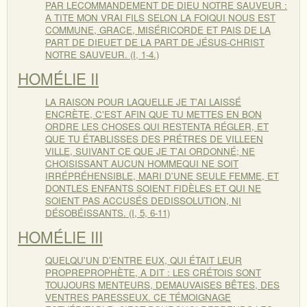
PAR LECOMMANDEMENT DE DIEU NOTRE SAUVEUR :
A TITE MON VRAI FILS SELON LA FOIQUI NOUS EST
COMMUNE, GRACE, MISÉRICORDE ET PAIS DE LA
PART DE DIEUET DE LA PART DE JÉSUS-CHRIST
NOTRE SAUVEUR. (I, 1-4.)
HOMÉLIE II
LA RAISON POUR LAQUELLE JE T'AI LAISSÉ
ENCRÈTE, C'EST AFIN QUE TU METTES EN BON
ORDRE LES CHOSES QUI RESTENTA RÉGLER, ET
QUE TU ÉTABLISSES DES PRÉTRES DE VILLEEN
VILLE, SUIVANT CE QUE JE T'AI ORDONNÉ; NE
CHOISISSANT AUCUN HOMMEQUI NE SOIT
IRRÉPRÉHENSIBLE, MARI D'UNE SEULE FEMME, ET
DONTLES ENFANTS SOIENT FIDÈLES ET QUI NE
SOIENT PAS ACCUSÉS DEDISSOLUTION, NI
DÉSOBÉISSANTS. (I, 5, 6-11)
HOMÉLIE III
QUELQU'UN D'ENTRE EUX, QUI ÉTAIT LEUR
PROPREPROPHÈTE, A DIT : LES CRÉTOIS SONT
TOUJOURS MENTEURS, DEMAUVAISES BÊTES, DES
VENTRES PARESSEUX. CE TÉMOIGNAGE