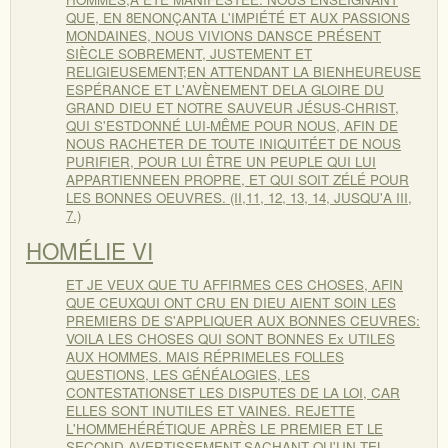
QUE, EN 8ENONÇANTA L'IMPIÉTÉ ET AUX PASSIONS
MONDAINES, NOUS VIVIONS DANSCE PRÉSENT
SIÈCLE SOBREMENT, JUSTEMENT ET
RELIGIEUSEMENT;EN ATTENDANT LA BIENHEUREUSE
ESPÉRANCE ET L'AVÈNEMENT DELA GLOIRE DU
GRAND DIEU ET NOTRE SAUVEUR JÉSUS-CHRIST,
QUI S'ESTDONNÉ LUI-MÊME POUR NOUS, AFIN DE
NOUS RACHETER DE TOUTE INIQUITÉET DE NOUS
PURIFIER, POUR LUI ÊTRE UN PEUPLE QUI LUI
APPARTIENNEEN PROPRE, ET QUI SOIT ZÉLÉ POUR
LES BONNES OEUVRES. (II,11, 12, 13, 14, JUSQU'A III,
7.)
HOMÉLIE VI
ET JE VEUX QUE TU AFFIRMES CES CHOSES, AFIN
QUE CEUXQUI ONT CRU EN DIEU AIENT SOIN LES
PREMIERS DE S'APPLIQUER AUX BONNES CEUVRES:
VOILA LES CHOSES QUI SONT BONNES Ex UTILES
AUX HOMMES. MAIS RÉPRIMELES FOLLES
QUESTIONS, LES GÉNÉALOGIES, LES
CONTESTATIONSET LES DISPUTES DE LA LOI, CAR
ELLES SONT INUTILES ET VAINES. REJETTE
L'HOMMEHÉRÉTIQUE APRÈS LE PREMIER ET LE
SECOND AVERTISSEMENT,SACHANT QU'UN TEL