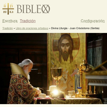
Escritura
Tradición
Configuración
Tradición
»
Libro de oraciones ortodoxo
» Divina Liturgia - Juan Crisóstomo (Serbia)